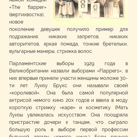
«The flapper»
(вертихвостка),
новое
поколение девушек получило пример для
подражания: никаких запретов, никаких
авторитетов, яркая помада, тонкие бретельки,
вульгарные манеры, стрижка волос.
Парламентские выборы 1929 года в
Великобритании назвали выборами «Flappers», в
них впервые приняли участи женщины моложе 30-
ти лет. Луизу Брукс они называли своей
«королевой». Она была самой популярной
актрисой немого кино 20х годов и ввела в моду
короткую стрижку «каре» и косметику. (Мать
Луизы увлекалась искусством. Она поощряла
пристрастие дочери к танцам, что сыграло
большую роль в выборе первой профессии
будущей звезды немого кино.) Если раньше