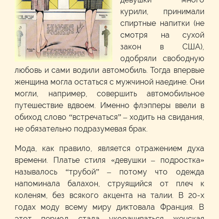
курили, принимали
спиртные напитки (не
смотря на сухой
закон в США),
одобряли свободную
любовь и сами водили автомобиль. Тогда впервые
женщина могла остаться с мужчиной наедине. Они
могли, например, совершить автомобильное
путешествие вдвоем. Именно флэпперы ввели в
обиход слово “встречаться” – ходить на свидания,
не обязательно подразумевая брак.
Мода, как правило, является отражением духа
времени. Платье стиля «девушки – подростка»
называлось “трубой” – потому что одежда
напоминала балахон, струящийся от плеч к
коленям, без всякого акцента на талии. В 20-х
годах моду всему миру диктовала Франция. В
этот период стала укорачиваться женская