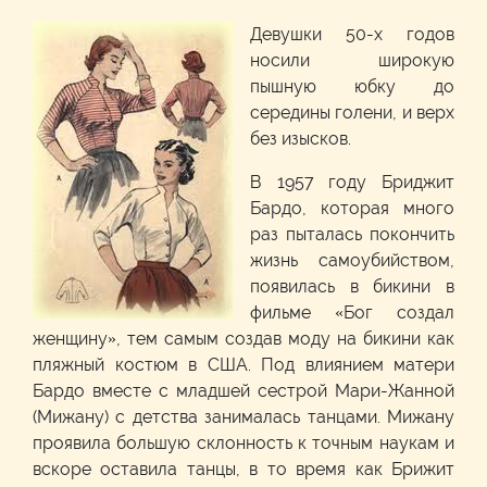
Девушки 50-х годов
носили широкую
пышную юбку до
середины голени, и верх
без изысков.
В 1957 году Бриджит
Бардо, которая много
раз пыталась покончить
жизнь самоубийством,
появилась в бикини в
фильме «Бог создал
женщину», тем самым создав моду на бикини как
пляжный костюм в США. Под влиянием матери
Бардо вместе с младшей сестрой Мари-Жанной
(Мижану) с детства занималась танцами. Мижану
проявила большую склонность к точным наукам и
вскоре оставила танцы, в то время как Брижит