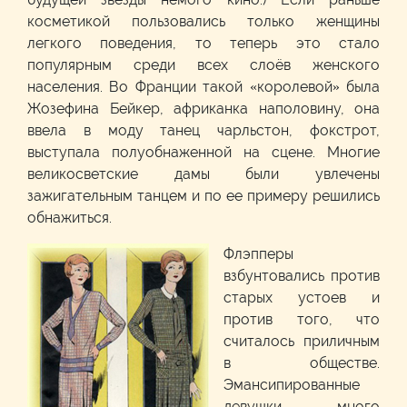
косметикой пользовались только женщины
легкого поведения, то теперь это стало
популярным среди всех слоёв женского
населения. Во Франции такой «королевой» была
Жозефина Бейкер, африканка наполовину, она
ввела в моду танец чарльстон, фокстрот,
выступала полуобнаженной на сцене. Многие
великосветские дамы были увлечены
зажигательным танцем и по ее примеру решились
обнажиться.
Флэпперы
взбунтовались против
старых устоев и
против того, что
считалось приличным
в обществе.
Эмансипированные
девушки много