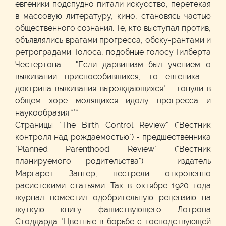
евгеники подспудно питали искусство, перетекая
в массовую литературу, кино, становясь частью
общественного сознания. Те, кто выступал против,
объявлялись врагами прогресса, обску-рантами и
ретроградами. Голоса, подобные голосу Гилберта
Честертона - "Если дарвинизм был учением о
выживании приспособившихся, то евгеника -
доктрина выживания вырождающихся" - тонули в
общем хоре молящихся идолу прогресса и
наукообразия.***
Страницы "The Birth Control Review" ("Вестник
контроля над рождаемостью") - предшественника
"Planned Parenthood Review" ("Вестник
планируемого родительства") – издатель
Маргарет Зангер, пестрели откровенно
расистскими статьями. Так в октябре 1920 года
журнал поместил одобрительную рецензию на
жуткую книгу фашиствующего Лотропа
Стоддарда "Цветные в борьбе с господствующей