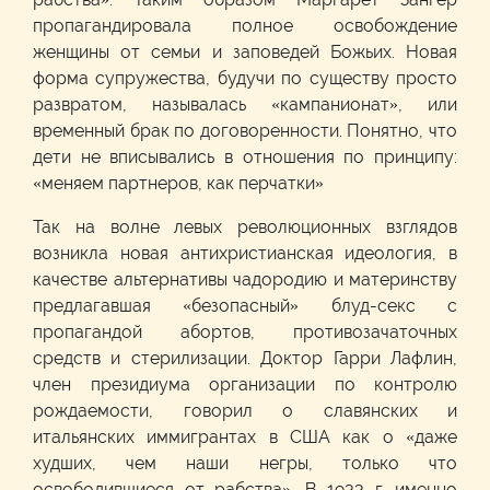
пропагандировала полное освобождение
женщины от семьи и заповедей Божьих. Новая
форма супружества, будучи по существу просто
развратом, называлась «кампанионат», или
временный брак по договоренности. Понятно, что
дети не вписывались в отношения по принципу:
«меняем партнеров, как перчатки»
Так на волне левых революционных взглядов
возникла новая антихристианская идеология, в
качестве альтернативы чадородию и материнству
предлагавшая «безопасный» блуд-секс с
пропагандой абортов, противозачаточных
средств и стерилизации. Доктор Гарри Лафлин,
член президиума организации по контролю
рождаемости, говорил о славянских и
итальянских иммигрантах в США как о «даже
худших, чем наши негры, только что
освободившиеся от рабства». В 1933 г. именно