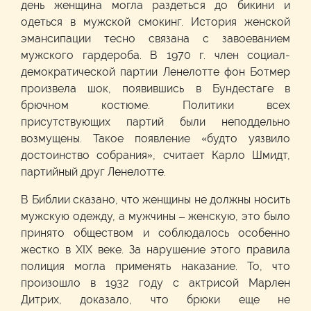
день женщина могла раздеться до бикини и
одеться в мужской смокинг. История женской
эмансипации тесно связана с завоеванием
мужского гардероба. В 1970 г. член социал-
демократической партии Ленелотте фон Ботмер
произвела шок, появившись в Бундестаге в
брючном костюме. Политики всех
присутствующих партий были неподдельно
возмущены. Такое появление «будто уязвило
достоинство собрания», считает Карло Шмидт,
партийный друг Ленелотте.
В Библии сказано, что женщины не должны носить
мужскую одежду, а мужчины – женскую, это было
принято обществом и соблюдалось особенно
жестко в XIX веке. За нарушение этого правила
полиция могла применять наказание. То, что
произошло в 1932 году с актрисой Марлен
Дитрих, доказало, что брюки еще не