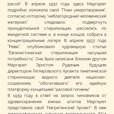
расой". В апреле 1932 года здесь Маргарет
подробно изложила свой "План умиротворения",
согласно которому "неблагородный человеческий
материал" следовало подвергнуть
принудительной стерилизации, расселить по
мандатной системе и, в конце концов, собрать в
концентрационные лагеря. В апреле 1933 года
"Ревю" опубликовало чудовищную статью
"Евгенистическая стерилизация: насущная
потребность". Она была написана близким другом
Маргарет Эрнстом Рудиным, будущим
директором Гитлеровского проекта генетической
стерилизации, видного деятеля национал-
социализма, "обогатившего" его идейную
платформу концепцией "расовой гигиены".
В 1939 году в ответ на запрос чиновников от
здравоохранения южных штатов Маргарет
представила свой "Негритянский проект". В нем
демографическая ситуация американского Юга