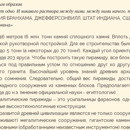
ым образом.
т одно. И никакого раствора между ними; между ними ничего, т
НИЯ БРАНХАМА, ДЖЕФФЕРСОНВИЛЛ, ШТАТ ИНДИАНА, США
имена»
46 метров (6 млн. тонн камня) сплошного камня. Вплоть 
кой рукотворной постройкой. Для ее строительства был
о 5 тонн (а некоторых до 70 тонн!). Каждый угол ориен
де 203 яруса. Чтобы построить такую пирамиду, все бло
ься под правильным углом по отношению друг ко другу
ого гранита. Высочайший уровень знаний древних арх
го сомнения. Следовательно, общий вес пирамиды, дост
мадного сооружения из каменных блоков. Предполагает
а до н.э. (мнение официальной науки – египтологии).
галитические пирамиды – это усыпальницы фараонов, одн
ные высокотехнологичные конструкции.
азвитой древней цивилизации являются не только сооруже
уживают) мегалитические сооружения, гигантские каме
с ровными (обработанными неизвестным инструментом) по