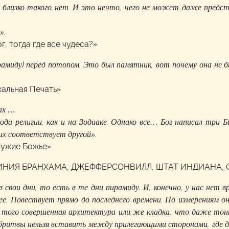
и близко такого нет. И это нечто, чего не может даже предст
».
г, тогда где все чудеса?»
амиду) перед потопом. Это был памятник, вот почему она не б
хальная Печать»
дах …
ода религии, как и на Зодиаке. Однако все… Бог написал три Б
них соответствует другой».
оружие Божье»
КИНИЯ БРАНХАМА, ДЖЕФФЕРСОНВИЛЛ, ШТАТ ИНДИАНА, С
 свои дни, то есть в те дни пирамиду. И, конечно, у нас нет 
е. Повествует прямо до последнего времени. По измерениям он
до того совершенная архитектура или же кладка, что даже тон
бритвы нельзя вставить между прилегающими сторонами, где 