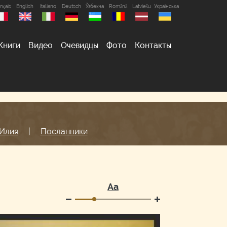
nçais
English
Italiano
Deutsch
Ўзбекча
Română
Latviešu
Українська
Книги
Видео
Очевидцы
Фото
Контакты
Илия
|
Посланники
Аа