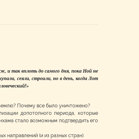
уж, и так вплоть до самого дня, пока Ной не
купали, сеяли, строили, но в день, когда Лот
еловеческий!»
 землю? Почему все было уничтожено?
лизации допотопного периода, которые
ранхама стало возможным подтвердить его
х направлений (и из разных стран).