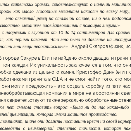
инах египетских храмах, свидетельствуют о наличии машинного
ороды как масло. Подобные мегалиты находят по всему миру
– это алмазный резец на стальной основе, ни о чем подобном
зводство, механизм, задействованный с помощью энергии».
с надрезами с глубиной от 10 до 14 сантиметров. Для сравне
ал, как черный базальт. Что это было за давление на инстр
енности эти вещи недостижимые»
–Андрей Скляров (физик, и
В городе Сакуре в Египте найдено около двадцати гранит
 тон каждая. Их уникальность заключается в том, что они 
обка сделана из цельного камня. Кристофер Данн (египт
аботчиками гранита в США и не смог найти того, кто мо
 они могли предложить – это создать коробку из пяти час
мнеобрабатывающая компания в мире не в состоянии сдел
мня свидетельствуют также зеркально обработанные стенк
е нет смысла ставить вопрос: «Была ли до нас какая-либо
вней цивилизации, которая имела машинное производство.
упоминают, иначе они должны поставить крест на своей карьер
озведены с неимоверной степенью точности, которая нахо