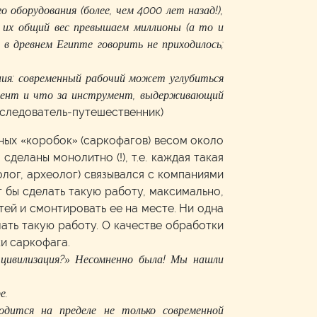
 оборудования (более, чем 4000 лет назад!),
, их общий вес превышаем миллионы (а то и
 в древнем Египте говорить не приходилось;
ния: современный рабочий может углубиться
умент и что за инструмент, выдерживающий
сследователь-путешественник)
ных «коробок» (саркофагов) весом около
сделаны монолитно (!), т.е. каждая такая
олог, археолог) связывался с компаниями
г бы сделать такую работу, максимально,
тей и смонтировать ее на месте. Ни одна
ать такую работу. О качестве обработки
и саркофага.
 цивилизация?» Несомненно была! Мы нашли
е.
дится на пределе не только современной