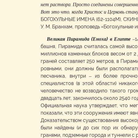
нет раствора. Просто соединены совершенн
Вот это что, когда Христос и Церковь стану
БОГОХУЛЬНЫЕ ИМЕНА (62-1104M), СКИ
У. М. Бранхам, проповедь «Богохульные 
Великая Пирамида (Еноха) в Египте
–1
башня, Пирамида считалась самой высо
миллионов каменных блоков весом от 2 д
граней составляет 250 метров, в Пирами
ровными, они должны были располагат
песчаника, внутри – из более прочн
специалистов (в этой области) никако
человечество не возводило такого гро
двадцать лет, закончилось около 2540 год
Официальная наука утверждает, что ме
показали, что эти сооружения имеют яв
Доказательством существования высокор
были найдены (и до сих пор их обнар
гранями, подземные города и туннели 