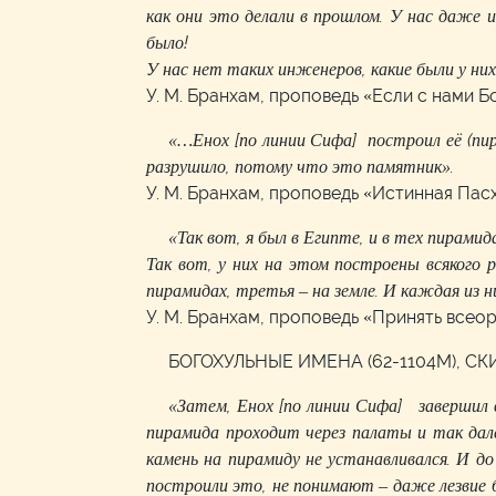
как они это делали в прошлом. У нас даже 
было!
У нас нет таких инженеров, какие были у них
У. М. Бранхам, проповедь «Если с нами Бо
«…Енох [по линии Сифа] построил её (пир
разрушило, потому что это памятник».
У. М. Бранхам, проповедь «Истинная Пас
«Так вот, я был в Египте, и в тех пирами
Так вот, у них на этом построены всякого р
пирамидах, третья – на земле. И каждая из 
У. М. Бранхам, проповедь «Принять все
БОГОХУЛЬНЫЕ ИМЕНА (62-1104M), С
«Затем, Енох [по линии Сифа] завершил в
пирамида проходит через палаты и так дале
камень на пирамиду не устанавливался. И 
построили это, не понимают
–
даже лезвие 