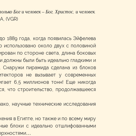
олько Бог и человек
–
Бог, Христос, и человек.
, (VGR)
до 1889 года, когда появилась Эйфелева
о использовано около двух с половиной
тирован по стороне света, длина боковых
ки должны были быть идеально гладкими и
. Снаружи пирамида сделана из блоков
итекторов не вызывает у современных
игает 6,5 миллионов тонн! Еще никогда
ся, что строительство, продолжавшееся
ако, научные технические исследования
ния в Египте, но также и по всему миру
нные блоки с идеально отшлифованными
верхностями…