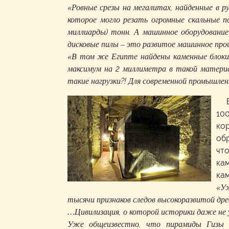
«Ровные срезы на мегалитах, найденные в ру
которое могло резать огромные скальные п
миллиарды) тонн. А машинное оборудование 
дисковые пилы – это развитое машинное прои
«В том же Египте найдены каменные блоки 
максимум на 2 миллиметра в такой матери
такие нагрузки?! Для современной промышл
100
кор
обр
что
ка
ка
«Уж
тысячи признаков следов высокоразвитой дре
…Цивилизация, о которой историки даже не 
Уже общеизвестно, что пирамиды Гизы в