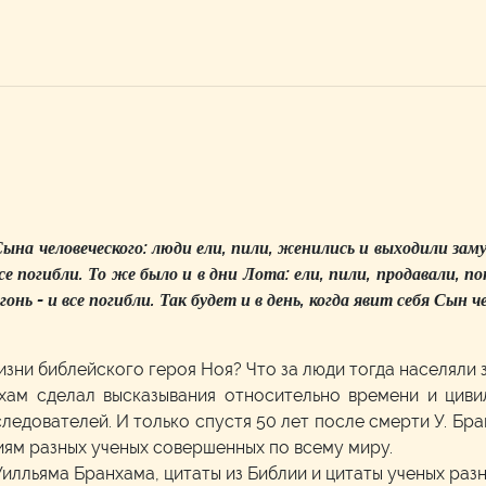
Сына человеческого: люди ели, пили, женились и выходили зам
е погибли. То же было и в дни Лота: ели, пили, продавали, по
онь - и все погибли. Так будет и в день, когда явит себя Сын ч
изни библейского героя Ноя? Что за люди тогда населяли
хам сделал высказывания относительно времени и циви
ледователей. И только спустя 50 лет после смерти У. Б
иям разных ученых совершенных по всему миру.
илльяма Бранхама, цитаты из Библии и цитаты ученых разны