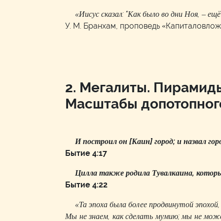
«Иисус сказал: "Как было во дни Ноя, – ещ
У. М. Бранхам, проповедь «Капиталовлож
2. Мегалиты. Пирамид
Масштабы допотопного
И построил он [Каин] город; и назвал гор
Бытие 4:17
Цилла также родила Тувалкаина, который
Бытие 4:22
«Та эпоха была более продвинутой эпохой
Мы не знаем, как сделать мумию; мы не мож