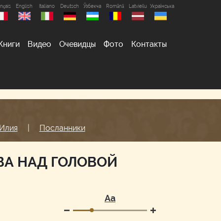
nçais
English
Italiano
Deutsch
Ўзбекча
Română
Latviešu
Українська
Книги
Видео
Очевидцы
Фото
Контакты
Илия
|
Посланники
ВА НАД ГОЛОВОЙ
Аа