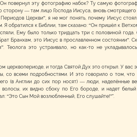
к Он повернул эту фотографию набок? Ту самую фотограф
ю сторону — там лицо Господа Иисуса, вновь смотрящего 
 Периодов Церкви”, я не мог понять, почему Иисус стоял
. Я обратился к Библии, там сказано: “Он пришёл к Ветхо
аспяли, Ему было только тридцать три с половиной года.
Брат Бранхам, это Иисус в прославленном состоянии”. Ск
”. Теолога это устраивало, но как-то не укладывалось
вом церквопериоде, и тогда Святой Дух это открыл. У вас 
ы, со всеми подробностями. И это говорило о том, что
его (в Англии до сих пор носят) — люди, наделённые в
 волосы, их видно сбоку по Его бороде, и надет белы
ал: “Это Сын Мой возлюбленный, Его слушайте!”".