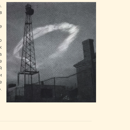
,
в
е
о
к
а
е
й
и
е
.