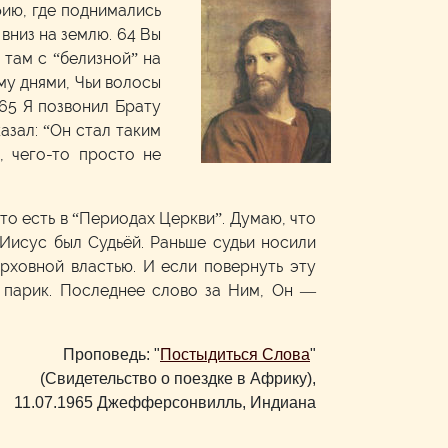
ию, где поднимались
вниз на землю. 64 Вы
 там с “белизной” на
му днями, Чьи волосы
 65 Я позвонил Брату
азал: “Он стал таким
, чего-то просто не
это есть в “Периодах Церкви”. Думаю, что
 Иисус был Судьёй. Раньше судьи носили
ерховной властью. И если повернуть эту
й парик. Последнее слово за Ним, Он —
Проповедь: "
Постыдиться Слова
"
(Свидетельство о поездке в Африку),
11.07.1965 Джефферсонвилль, Индиана