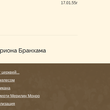
17.01.55г
рриона Бранхама
церквей...
желесом
икана
мерти Мерилин Монро
илизация