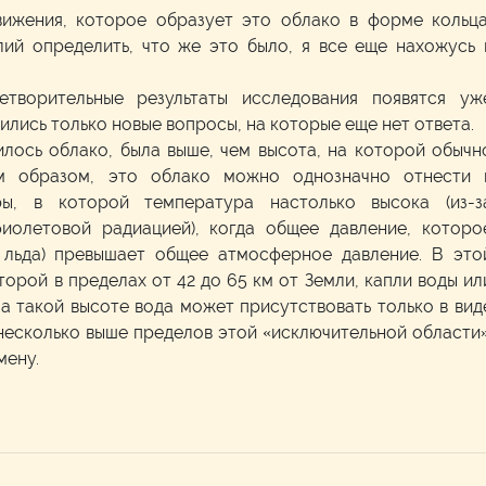
вижения, которое образует это облако в форме кольца
лий определить, что же это было, я все еще нахожусь 
етворительные результаты исследования появятся уж
вились только новые вопросы, на которые еще нет ответа.
илось облако, была выше, чем высота, на которой обычн
им образом, это облако можно однозначно отнести 
ры, в которой температура настолько высока (из-з
иолетовой радиацией), когда общее давление, которо
 льда) превышает общее атмосферное давление. В это
орой в пределах от 42 до 65 км от Земли, капли воды ил
На такой высоте вода может присутствовать только в вид
 несколько выше пределов этой «исключительной области»
мену.