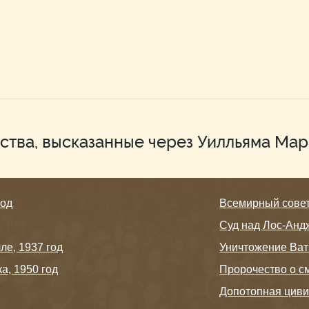
ства, высказанные через Уилльяма Ма
год
Всемирный совет 
Суд над Лос-Анд
е, 1937 год
Уничтожение Ват
а, 1950 год
Пророчество о с
Допотопная цив