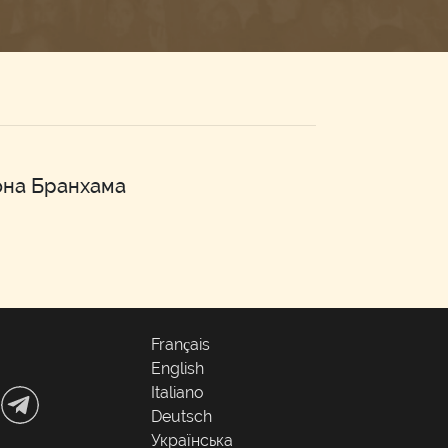
она Бранхама
Français
English
Italiano
Deutsch
Українська