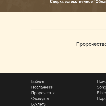
Сверхъестесственное "Облак
Пророчества
Библия
Поис
Посланники
Son
Пророчества
Bibl
Очевидцы
Пере
Буклеты