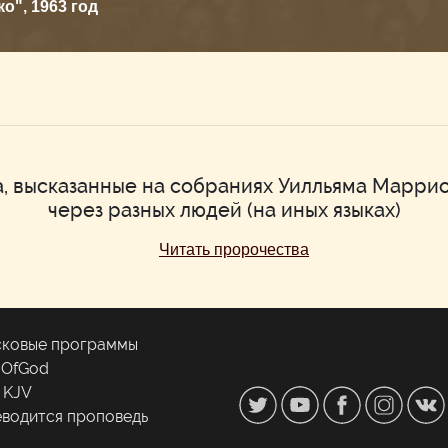
о", 1963 год
, высказанные на собраниях Уилльяма Марри
через разных людей (на иных языках)
Читать пророчества
ковые программы
gOfGod
e KJV
водится проповедь