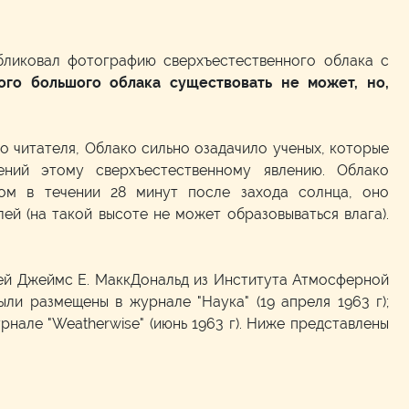
бликовал фотографию сверхъестественного облака с
ого большого облака существовать не может, но,
о читателя, Облако сильно озадачило ученых, которые
ений этому сверхъестественному явлению. Облако
ом в течении 28 минут после захода солнца, оно
ей (на такой высоте не может образовываться влага).
ей Джеймс Е. МаккДональд из Института Атмосферной
ыли размещены в журнале "Наука" (19 апреля 1963 г);
урнале "Weatherwise" (июнь 1963 г). Ниже представлены