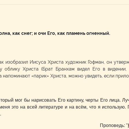
олна, как снег; и очи Его, как пламень огненный.
ак изобразил Иисуса Христа художник Гофман, он утверж
у облику Христа (Брат Бранхам видел Его в видении, 
а напоминают «парик» Христа, можно увидеть, если прил
оторый мог бы нарисовать Его картину, черты Его лица. Лу
меня это на всей литературе и на всём, что я использую.
.
Проповедь: "