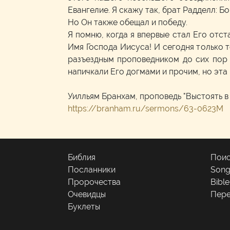
Евангелие. Я скажу так, брат Радделл: Бо
Но Он также обещал и победу.
Я помню, когда я впервые стал Его отста
Имя Господа Иисуса! И сегодня только т
разъездным проповедником до сих пор 
напичкали Его догмами и прочим, но эта
Уилльям Бранхам, проповедь "Выстоять в
https://branham.ru/sermons/63-0623M
Библия
Поис
Посланники
Son
Пророчества
Bibl
Очевидцы
Пере
Буклеты