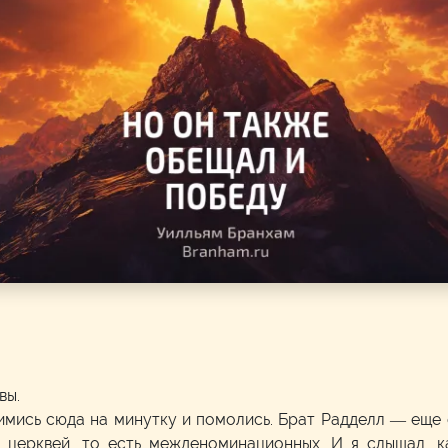
вы.
нимись сюда на минутку и помолись. Брат Радделл — еще
 церквей, то есть межденоминационных. И я слышал, к