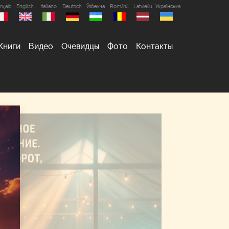
nçais
English
Italiano
Deutsch
Ўзбекча
Română
Latviešu
Українська
Книги
Видео
Очевидцы
Фото
Контакты