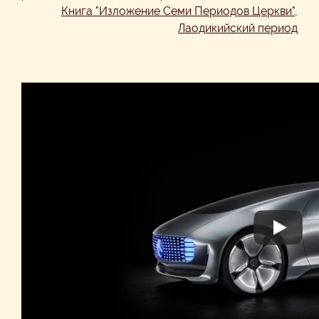
Книга "Изложение Семи Периодов Церкви",
Лаодикийский период