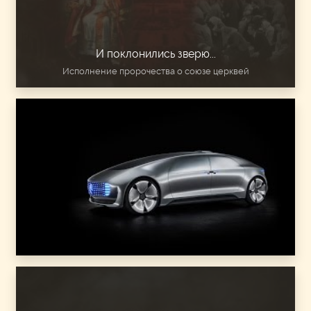
И поклонились зверю...
Исполнение пророчества о союзе церквей
4-е видение У.Бранхама 1933 год.