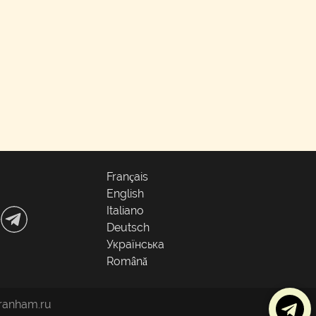
Français
English
Italiano
Deutsch
Українська
Română
ranham.ru