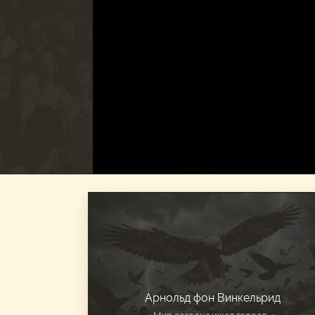
Арнольд фон Винкельрид