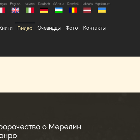
nçais
English
Italiano
Deutsch
Ўзбекча
Română
Latviešu
Українська
Книги
Очевидцы
Фото
Контакты
Видео
ророчество о Мерелин
онро