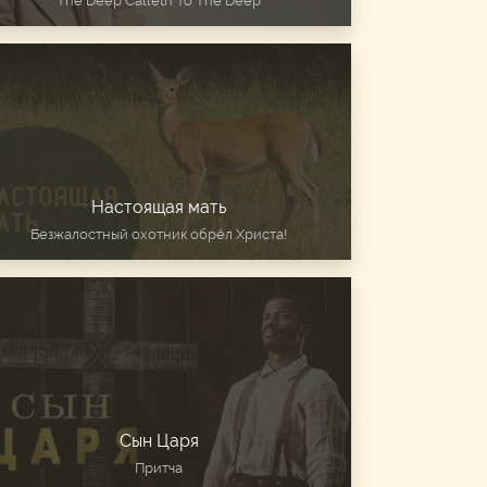
The Deep Calleth To The Deep
Настоящая мать
Безжалостный охотник обрёл Христа!
Сын Царя
Притча