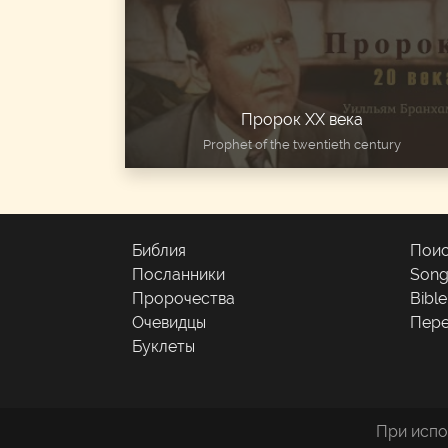
Пророк ХХ века
Prophet of the twentieth century
Библия
Поис
Посланники
Son
Пророчества
Bibl
Очевидцы
Пере
Буклеты
При испо