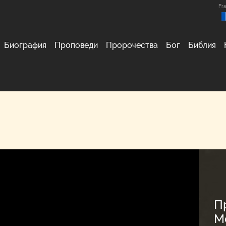
Fra
Биография
Проповеди
Пророчества
Бог
Библия
П
М