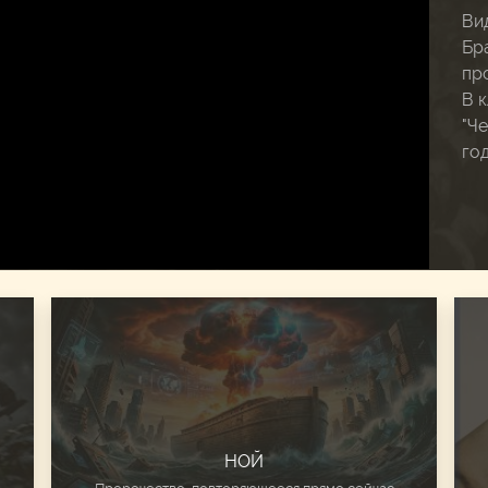
Ви
Бр
про
В 
"Че
го
НОЙ