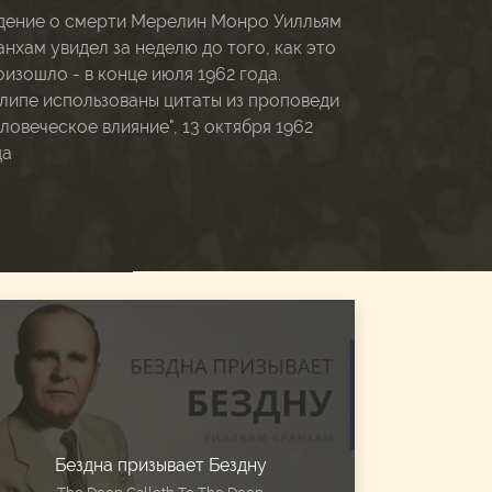
дение о смерти Мерелин Монро Уилльям
анхам увидел за неделю до того, как это
изошло - в конце июля 1962 года.
клипе использованы цитаты из проповеди
ловеческое влияние", 13 октября 1962
да
Бездна призывает Бездну