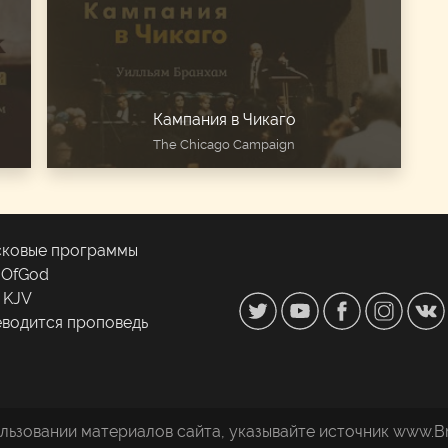
Кампания в Чикаго
The Chicago Campaign
ковые программы
gOfGod
e KJV
водится проповедь
льзовании материалов сайта, указывайте источник www.B