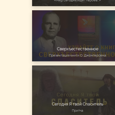
«Мир сегодня ищет героев...»
Сверхъестественное
Презентация книги О. Джонгерсена
Сегодня Я твой Спаситель
Притча