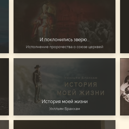
И поклонились зверю...
Исполнение пророчества о союзе церквей
История моей жизни
Уилльям Бранхам