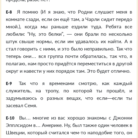
Я помню (И я знаю, что Родни слушает меня в
E-8
комнате сзади, если он ещё там, а Чарли сидит передо
мной.), когда мы раньше ездили туда. Ребята все
любили: “Ну, это белки”, — они брали по несколько
штук свыше нормы, если им удавалось их найти. А я
стал говорить с ними, и это было неправильно. Так что
теперь они… вся группа почти обратилась, так что, я
полагаю, нам просто придётся переместиться в другой
округ и навести у них порядок там. Это будет отлично.
Так что я временами смотрю, как каждый
E-9
служитель, на тропу, по которой ты прошёл, и
задумываюсь о разных вещах, что если—если ты
засевал Семя.
Вы… многие из вас хорошо знакомы с Джонни
E-10
Эпплсидом в… Америке. Ну, был также один человек в
Швеции, который считался чем-то наподобие того, он