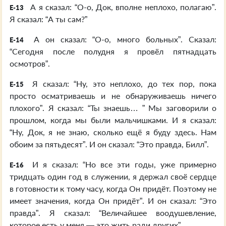
А я сказал: “О-о, Док, вполне неплохо, полагаю”.
E-13
Я сказал: “А ты сам?”
А он сказал: “О-о, много больных”. Сказал:
E-14
“Сегодня после полудня я провёл пятнадцать
осмотров”.
Я сказал: “Ну, это неплохо, до тех пор, пока
E-15
просто осматриваешь и не обнаруживаешь ничего
плохого”. Я сказал: “Ты знаешь… ” Мы заговорили о
прошлом, когда мы были мальчишками. И я сказал:
“Ну, Док, я не знаю, сколько ещё я буду здесь. Нам
обоим за пятьдесят”. И он сказал: “Это правда, Билл”.
И я сказал: “Но все эти годы, уже примерно
E-16
тридцать один год в служении, я держал своё сердце
в готовности к тому часу, когда Он придёт. Поэтому не
имеет значения, когда Он придёт”. И он сказал: “Это
правда”. Я сказал: “Величайшее воодушевление,
которое есть у меня — это жить ради других”.