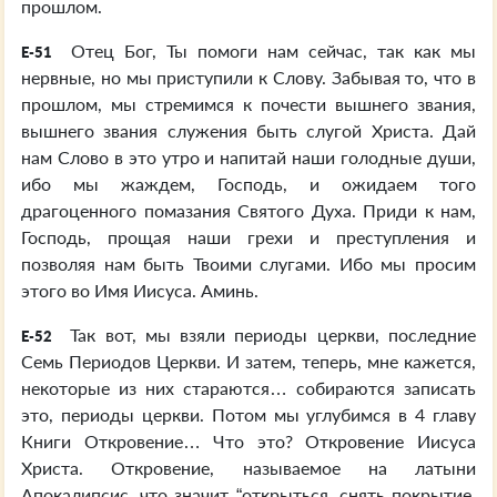
прошлом.
Отец Бог, Ты помоги нам сейчас, так как мы
E-51
нервные, но мы приступили к Слову. Забывая то, что в
прошлом, мы стремимся к почести вышнего звания,
вышнего звания служения быть слугой Христа. Дай
нам Слово в это утро и напитай наши голодные души,
ибо мы жаждем, Господь, и ожидаем того
драгоценного помазания Святого Духа. Приди к нам,
Господь, прощая наши грехи и преступления и
позволяя нам быть Твоими слугами. Ибо мы просим
этого во Имя Иисуса. Аминь.
Так вот, мы взяли периоды церкви, последние
E-52
Семь Периодов Церкви. И затем, теперь, мне кажется,
некоторые из них стараются… собираются записать
это, периоды церкви. Потом мы углубимся в 4 главу
Книги Откровение… Что это? Откровение Иисуса
Христа. Откровение, называемое на латыни
Апокалипсис, что значит “открыться, снять покрытие,