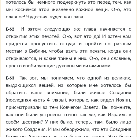
хотелось бы немного подчеркнуть это перед тем, как
мы коснёмся этой жизненно важной вещи. О-о, это
славное! Чудесная, чудесная глава.
И затем следующая же глава начинается с
E-62
открытия этих печатей. О-о, вот это да! И затем нам
придётся пропустить оттуда и пройти по разным
местам в Библии, чтобы взять эти печати, когда они
открываются, и какие тайны в них. О-о, они славные,
просто изобилующие духовными витаминами!
Так вот, мы понимаем, что одной из великих,
E-63
выдающихся вещей, на которые мне хотелось бы
обратить ваше внимание, были живые Создания
(последняя часть 4 главы), которые, как видел Иоанн,
присматривали за тем Ковчегом Завета. Вы помните,
как они были устроены точно так же, как Израиль в
своём шествии? У них было, теперь, там, было лицо
живого Создания. И мы обнаружили, что эти Создания
были не Ангелами, и это были не люди. Это были