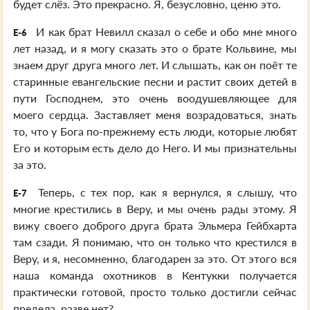
будет слёз. Это прекрасно. Я, безусловно, ценю это.
И как брат Невилл сказал о себе и обо мне много
E-6
лет назад, и я могу сказать это о брате Кольвине, мы
знаем друг друга много лет. И слышать, как он поёт те
старинные евангельские песни и растит своих детей в
пути Господнем, это очень воодушевляющее для
моего сердца. Заставляет меня возрадоваться, знать
то, что у Бога по-прежнему есть люди, которые любят
Его и которым есть дело до Него. И мы признательны
за это.
Теперь, с тех пор, как я вернулся, я слышу, что
E-7
многие крестились в Веру, и мы очень рады этому. Я
вижу своего доброго друга брата Эльмера Гейбхарта
там сзади. Я понимаю, что он только что крестился в
Веру, и я, несомненно, благодарен за это. От этого вся
наша команда охотников в Кентукки получается
практически готовой, просто только достигли сейчас
предела, разве нет?