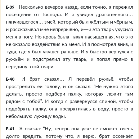
Несколько вечеров назад, если точно, я пережил
E-39
посещение от Господа. И я увидел драгоценного…
нянчившегося… змей, который был жёлтым и чёрным,
и рассказывал мне непрерывно, и—и эта тварь укусила
меня в ногу. Но кровь была такая насыщенная, что это
не оказало воздействия на меня. И я посмотрел вниз, и
туда, где я был укушен раньше. И я быстро вернулся с
ружьём и подстрелил эту тварь, и попал прямо в
середину этой твари.
И брат сказал… Я перевёл ружьё, чтобы
E-40
прострелить ей голову, и он сказал: “Не нужно этого
делать, просто подбери палку, которая лежит там
рядом с тобой”. И когда я развернулся спиной, чтобы
подобрать палку, она превратилась в воду, просто в
небольшую лужицу воды.
Я сказал: “Ну, теперь она уже не сможет очень
E-41
долго вредить, потому что, я верю, брат осознаёт