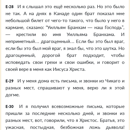
И я слышал это ещё несколько раз. Но это было
E-28
не так. А на днях в Канаде один брат показал мне
небольшой билет от чего-то такого, что было у него в
кармане, сказано: “Уилльям Бранхам — наш Господь”,
— крестили во имя Уилльяма Бранхама. И
неприметный… драгоценный… Если бы это был враг,
если бы это был мой враг, я знал бы, что это шутка. Но
драгоценный, дорогой брат подходит, чтобы
исповедать свои грехи и свои ошибки, и говорит о
своей вере в меня как Иисуса Христа.
И у меня дома есть письма, и звонки из Чикаго и
E-29
разных мест, спрашивают у меня, верю ли я этой
догме.
И я получил всевозможные письма, которые
E-30
пришли за последние несколько дней, и звонки из
разных мест, вот, говорили, что я Христос. Братья, это
ужасная, постыдная, безбожная ложь дьявола!