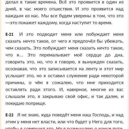
делал в такие времена. Всё это проявится в один из
дней, в час моего отшествия. И это проявится над
каждым из нас. Мы все будем уверены в том, что это
—это покажет каждому, когда наступит то время.
И это подводит меня или побуждает меня
E-21
сказать нечто такое, от чего я предпочёл бы убежать,
чем сказать. Это побуждает меня сказать нечто такое,
что я… Это перемалывает моё сердце до дна,
говорить это, но, что я говорю, я вынужден сказать,
осознавая, что это записывается на ленту и этот мир
услышит это, но я оставил служение ради некоторой
причины, о чём я сожалею, что мне приходится
оставлять ради этого. И, наверное, многие из вас
слышали это, я закрываю свой офис, и так далее, и
покидаю поприще.
Я не знаю, куда поведёт меня наш Господь, и над
E-22
этим у меня нет власти, или что будет у Него для того,
чтобы я совершил это. Но я размышляю о конце пути,