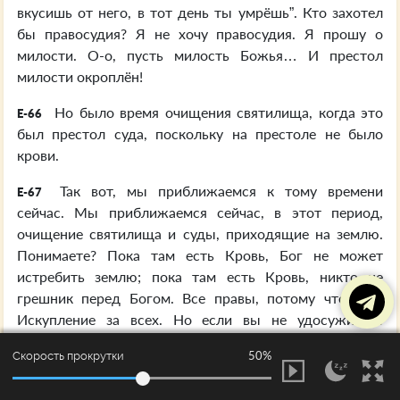
вкусишь от него, в тот день ты умрёшь”. Кто захотел
бы правосудия? Я не хочу правосудия. Я прошу о
милости. О-о, пусть милость Божья… И престол
милости окроплён!
Но было время очищения святилища, когда это
E-66
был престол суда, поскольку на престоле не было
крови.
Так вот, мы приближаемся к тому времени
E-67
сейчас. Мы приближаемся сейчас, в этот период,
очищение святилища и суды, приходящие на землю.
Понимаете? Пока там есть Кровь, Бог не может
истребить землю; пока там есть Кровь, никто не
грешник перед Богом. Все правы, потому что есть
Искупление за всех. Но если вы не удосужитесь
принять то искупление и войти в Его Присутствие,
50%
Скорость прокрутки
тогда вы грешник, вы вне той милости. Тогда вы
осудили себя сами. Но теперь, пока есть милость… Но