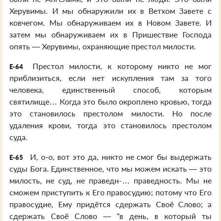
Херувимы. И мы обнаружили их в Ветхом Завете с
ковчегом. Мы обнаруживаем их в Новом Завете. И
затем мы обнаруживаем их в Пришествие Господа
опять — Херувимы, охраняющие престол милости.
Престол милости, к которому никто не мог
E-64
приблизиться, если нет искупления там за того
человека, единственный способ, которым
святилище… Когда это было окроплено кровью, тогда
это становилось престолом милости. Но после
удаления крови, тогда это становилось престолом
суда.
И, о-о, вот это да, никто не смог бы выдержать
E-65
суды Бога. Единственное, что мы можем искать — это
милость, не суд, не праведн-… праведность. Мы не
сможем приступить к Его правосудию; потому что Его
правосудие, Ему придётся сдержать Своё Слово; а
сдержать Своё Слово — “в день, в который ты