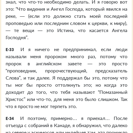
знал, что что-то необходимо делать. И я говорю вот
это: “Что видения и Ангел Господа, который явился на
реке, — (если это должно стать моей последней
проповедью или последним словом к церкви, к миру),
— те вещи — это Истина, что касается Ангела
Господня”.
И я ничего не предпринимал, если люди
E-33
называли меня пророком много раз, потому что
пророк в английском завете — это просто
“проповедник, пророчествующий, предсказатель
Слова”, и так далее. Я поддержал бы это, потому что
ты мог бы просто оттолкнуть это; но когда это
доходит до того, что тебя называют “Помазанный
Христос” или что-то, для меня это было слишком. Так
что я просто не мог терпеть это.
И поэтому, примерно… я приехал… После
E-34
отъезда с собраний в Канаде, я обнаружил, что далеко
на севере у эскимосов или индейцев там, это проникло