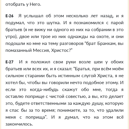
отобрать у Него.
Я услышал об этом несколько лет назад, и я
E-26
подумал, что это шутка. И я познакомился с парой
братьев (я не вижу ни одного из них на собрании в это
утро), двое или трое из них однажды на охоте, и они
подошли ко мне на тему разговоров “брат Бранхам, вы
помазанный Мессия, Христос?”
И я положил свои руки возле шеи у обоих
E-27
братьев или всех их, и я сказал: “Братья, при всём моём
сильном старании быть истинным слугой Христа, я не
хотел бы, чтобы вы говорили нечто подобное этому. И
если это когда-нибудь скажут обо мне, тогда я
оставлю поприще с чистой совестью, а вы, кто делает
это, будете ответственными за каждую душу, которую
я спас бы за то время; понимаете, за то, что удалили
меня с поприща”. И я думал, что на этом всё
закончилось.