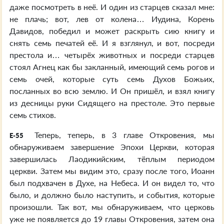
даже посмотреть в неё. И один из старцев сказал мне:
не плачь; вот, лев от колена… Иудина, Корень
Давидов, победил и может раскрыть сию книгу и
снять семь печатей её. И я взглянул, и вот, посреди
престола и… четырёх животных и посреди старцев
стоял Агнец как бы закланный, имеющий семь рогов и
семь очей, которые суть семь Духов Божьих,
посланных во всю землю. И Он пришёл, и взял книгу
из десницы руки Сидящего на престоле. Это первые
семь стихов.
Теперь, теперь, в 3 главе Откровения, мы
E-55
обнаруживаем завершение Эпохи Церкви, которая
завершилась Лаодикийским, тёплым периодом
церкви. Затем мы видим это, сразу после того, Иоанн
был подхвачен в Духе, на Небеса. И он видел то, что
было, и должно было наступить, и события, которые
произошли. Так вот, мы обнаруживаем, что церковь
уже не появляется до 19 главы Откровения, затем она