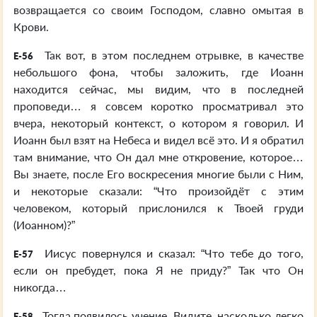
возвращается со своим Господом, славно омытая в
Крови.
Так вот, в этом последнем отрывке, в качестве
E-56
небольшого фона, чтобы заложить, где Иоанн
находится сейчас, мы видим, что в последней
проповеди… я совсем коротко просматривал это
вчера, некоторый контекст, о котором я говорил. И
Иоанн был взят на Небеса и видел всё это. И я обратил
там внимание, что Он дал мне откровение, которое…
Вы знаете, после Его воскресения многие были с Ним,
и некоторые сказали: “Что произойдёт с этим
человеком, который прислонился к Твоей груди
(Иоанном)?”
Иисус повернулся и сказал: “Что тебе до того,
E-57
если он пребудет, пока Я не приду?” Так что Он
никогда…
Тогда появилось учение. Видите, насколько легко
E-58