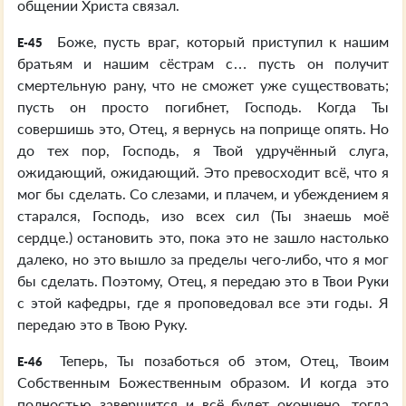
общении Христа связал.
Боже, пусть враг, который приступил к нашим
E-45
братьям и нашим сёстрам с… пусть он получит
смертельную рану, что не сможет уже существовать;
пусть он просто погибнет, Господь. Когда Ты
совершишь это, Отец, я вернусь на поприще опять. Но
до тех пор, Господь, я Твой удручённый слуга,
ожидающий, ожидающий. Это превосходит всё, что я
мог бы сделать. Со слезами, и плачем, и убеждением я
старался, Господь, изо всех сил (Ты знаешь моё
сердце.) остановить это, пока это не зашло настолько
далеко, но это вышло за пределы чего-либо, что я мог
бы сделать. Поэтому, Отец, я передаю это в Твои Руки
с этой кафедры, где я проповедовал все эти годы. Я
передаю это в Твою Руку.
Теперь, Ты позаботься об этом, Отец, Твоим
E-46
Собственным Божественным образом. И когда это
полностью завершится и всё будет окончено, тогда