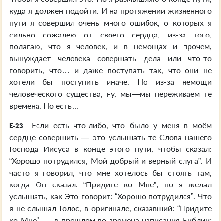
куда я должен подойти. И на протяжении жизненного
пути я совершил очень много ошибок, о которых я
сильно сожалею от своего сердца, из-за того,
полагаю, что я человек, и в немощах и прочем,
вынуждает человека совершать дела или что-то
говорить, что… и даже поступать так, что они не
хотели бы поступить иначе. Но из-за немощи
человеческого существа, ну, мы—мы переживаем те
времена. Но есть…
Если есть что-либо, что было у меня в моём
E-23
сердце совершить — это услышать те Слова нашего
Господа Иисуса в конце этого пути, чтобы сказал:
“Хорошо потрудился, Мой добрый и верный слуга”. И
часто я говорил, что мне хотелось бы стоять там,
когда Он сказал: “Придите ко Мне”; но я желал
услышать, как Это говорит: “Хорошо потрудился”. Что
я не слышал Голос, в оригинале, сказавший: “Придите
ко Мне”, — в прошлом во времена написания Библии;