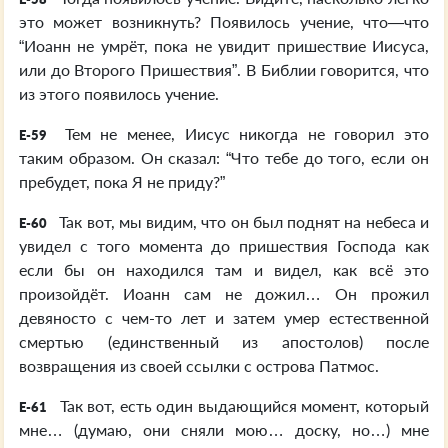
это может возникнуть? Появилось учение, что—что
“Иоанн не умрёт, пока не увидит пришествие Иисуса,
или до Второго Пришествия”. В Библии говорится, что
из этого появилось учение.
Тем не менее, Иисус никогда не говорил это
E-59
таким образом. Он сказал: “Что тебе до того, если он
пребудет, пока Я не приду?”
Так вот, мы видим, что он был поднят на небеса и
E-60
увидел с того момента до пришествия Господа как
если бы он находился там и видел, как всё это
произойдёт. Иоанн сам не дожил… Он прожил
девяносто с чем-то лет и затем умер естественной
смертью (единственный из апостолов) после
возвращения из своей ссылки с острова Патмос.
Так вот, есть один выдающийся момент, который
E-61
мне… (думаю, они сняли мою… доску, но…) мне