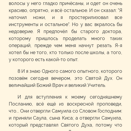
волосы у него гладко причёсаны, и одет он очень
красиво, опрятно, и всё остальное. И он сказал: "Я
наточил ножи, и я простерилизовал все
инструменты и остальное". Но у вас вкралось бы
недоверие. Я предпочёл бы старого доктора,
которому пришлось проделать много таких
операций, прежде чем меня начнут резать. Я-я
хотел бы не того, кто только после школы, а того,
у которого есть какой-то опыт.
8 И я знаю Одного самого опытного, которого
позовём сегодня вечером, это Святой Дух. Он
величайший Божий Врач и великий Учитель.
И для вступления к моему сегодняшнему
Посланию, всё ещё из воскресной проповеди,
что... Они отвергли Самуила со Словом Господним:
и приняли Саула, сына Киса; а отвергли Самуила,
который представлял Святого Духа, потому что