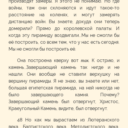
производят замеры. Я этого не понимаю. Но где
войны, там они склоняются и идут такое-то
расстояние на коленях, и могут замерять
дистанцию войн. Вы знаете, докуда они теперь
домерили? Прямо до королевской палаты. И
когда эту пирамиду воздвигали...Мы не смогли бы
её построить, со всем тем, что у нас есть сегодня.
Мы не смогли бы построить её.
Она построена кверху вот
так
. К острию, и
камень...Завершающий камень так нигде и не
нашли. Они вообще не ставили верхушку на
вершину пирамиды. Я не знаю, вы знаете или нет,
большая египетская пирамида, на ней никогда не
было завершающего камня. Почему?
Завершающий камень был отвергнут, Христос,
Краеугольный Камень, видите, был отвергнут.
48 Но как мы вырастаем из Лютеранского
века, Баптистского века, Методистского века,