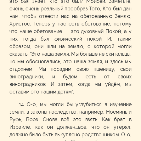
это был...знает, кто это был? Моисей. Заметьте,
очень, очень реальный прообраз Того, Кто был дан
нам, чтобы отвести нас на обетованную Землю,
Христос. Теперь у нас есть обетование, потому
что наше обетование — это духовный Покой, а у
них тогда был физический покой. И, таким
образом, они шли на землю, о которой могли
сказать: "Это наша земля. Мы больше не скитальцы,
но мы обосновались, это наша земля, и здесь мы
отдохнём. Мы посадим свою пшеницу, свои
виноградники, и будем есть от своих
виноградников. И затем, когда мы уйдём, мы
оставим это нашим детям".
14 О-о, мы могли бы углубиться в изучение
земли, в законы наследства, например, Ноеминь и
Руфь, Вооз. Снова всё это взять. Как брат в
Израиле, как он должен...всё, что он утерял,
должно было быть выкуплено родственником. О-о,