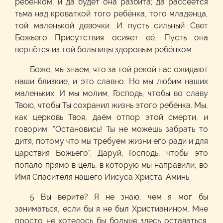
ребёнком, и да будет она разбита; да рассеется
тьма над кроваткой того ребёнка, того младенца,
той маленькой девочки. И пусть сильный Свет
Божьего Присутствия осияет её. Пусть она
вернётся из той больницы здоровым ребёнком.
Боже, мы знаем, что за той рекой нас ожидают
наши близкие, и это славно. Но мы любим наших
маленьких. И мы молим, Господь, чтобы во славу
Твою, чтобы Ты сохранил жизнь этого ребёнка. Мы,
как церковь Твоя, даём отпор этой смерти, и
говорим: "Остановись! Ты не можешь забрать то
дитя, потому что мы требуем жизни его ради и для
царствия Божьего". Даруй, Господь, чтобы это
попало прямо в цель, в которую мы направили, во
Имя Спасителя нашего Иисуса Христа. Аминь.
5 Вы верите? Я не знаю, чем я мог бы
заниматься, если бы я не был Христианином. Мне
просто не хотелось бы больше здесь оставаться.