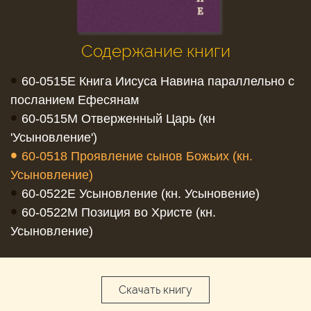
Содержание книги
•
60-0515E Книга Иисуса Навина параллельно с
посланием Ефесянам
•
60-0515M Отверженный Царь (кн
'Усыновление')
•
60-0518 Проявление сынов Божьих (кн.
Усыновление)
•
60-0522E Усыновление (кн. Усыновение)
•
60-0522M Позиция во Христе (кн.
Усыновление)
Скачать книгу