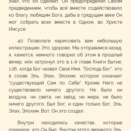
знал, что он сделает, Он предопределил Своим
предвидением, чтобы всё вместе содействовало
ко благу любящим Бога, дабы в грядущем веке Он
мог собрать всех вместе в Одном, во Христе
Иисусе.
40 Позвольте нарисовать вам небольшую
иллюстрацию. Это здорово. Мы отправимся назад,
я, кажется, немного говорил об этом в прошлый
вечер, или затронул это в 1-й главе Книги Бытие,
1:26, когда Бог назвал Своё Имя, "Господь Бог", это
в слове Эль, Элах, Элохим, которое означает
"существующий Сам по Себе". Кроме Него не
существовало ничего другого. Не было ни
воздуха, ни света, ни звёзд, ни мира, не было
ничего другого. Был Бог, и один только Бог, Эль,
Элах, Элохим. Вот, Он это создал.
Внутри находились качества, которые
означали, что Он был...Внутри этого великого Эль,