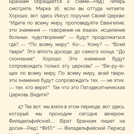
Бранхам обращается к схеме—Ред.] Теперь
смотрите, Марка 16, если вы оттуда читаете.
Хорошо, вот здесь Иисус поручил Своей Церкви:
“Идите по всему миру, проповедуйте Евангелие,
эти знамения — говорение на языках, исцеление
больных, чудотворение” — будут продолжаться
где? — “По всему миру”. Ко-… Кому? — “Всей
твари”. Это вплоть досюда, до самого конца: “До
скончания”. Хорошо. Эти знамения будут
сопровождать только эту церковь? — “Ве-ру-ю-
щих по всему миру. По всему миру, всей твари,
эти знамения будут сопровождать тех, — не этих,
— тех, кто верит”. Так что это Пятидесятническая
Церковь. Видите?
47 Так вот, мы взяли в этом периоде, вот здесь,
который мы проходим сегодня вечером,
Филадельфийский… [Брат Бранхам пишет на
доске—Ред.] “ФИЛ.” — Филадельфийский Период