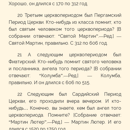
Хорошо, он длился с 170 по 312 год.
20 Третьим церквопериодом был Пергамский
Период Церкви. Кто-нибудь из класса помнит, кто
был святым человеком того церквопериода? [В
собрании отвечают: “Святой Мартин”.—Ред.] —
Святой Мартин, правильно. С 312 по 606 год.
21 А следующим церквопериодом был
Фиатирский. Кто-нибудь помнит святого человека
и посланника, ангела того периода? [В собрании
отвечают: “Колумба”.—Ред.] — Колумба,
правильно. И он длился с 606 по 515.
22 Следующим был Сардийский Период
Церкви, его проходили вчера вечером. И кто-
нибудь… Конечно, вы знаете, кем был ангел того
церквопериода. Помните? [Собрание отвечает:
“Мартин Лютер”.—Ред.] — Мартин Лютер. И его
длился с 1520 по 1750 год.