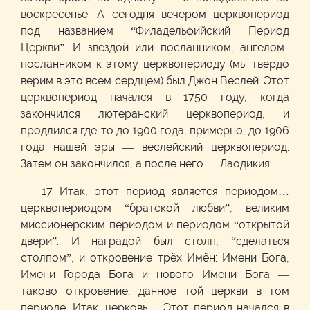
воскресенье. А сегодня вечером церквопериод
под названием “Филадельфийский Период
Церкви”. И звездой или посланником, ангелом-
посланником к этому церквопериоду (мы твёрдо
верим в это всем сердцем) был Джон Веслей. Этот
церквопериод начался в 1750 году, когда
закончился лютеранский церквопериод, и
продлился где-то до 1900 года, примерно, до 1906
года нашей эры — веслейский церквопериод.
Затем он закончился, а после него — Лаодикия.
17 Итак, этот период является периодом…
церквопериодом “братской любви”, великим
миссионерским периодом и периодом “открытой
двери”. И наградой был столп, “сделаться
столпом”, и откровение трёх Имён: Имени Бога,
Имени Города Бога и нового Имени Бога —
таково откровение, данное той церкви в том
периоде. Итак, церковь… Этот период начался в