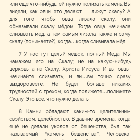
или ещё что-нибудь, ей нужно полизать камень. Вы
видели, как овцы это делают — лижут скалу? А
для того, чтобы овца лизала скалу, они
обмазывали скалу мёдом. Тогда овца начинала
слизывать мёд, а тем самым лизала также и саму
скалу (понимаете?), когда…когда слизывала мёд.
7 У нас тут целый мешок, полный Мёда. Мы
намажем его на Скалу; не на какую-нибудь
церковь, а на Скалу, Христа Иисуса. И вы, овцы,
начинайте слизывать, и вы…вы точно сразу
выздоровеете. Не будет больше никаких
трудностей с грехом, когда полижете…полижете
Скалу. Это всё, что нужно делать.
8 Камни обладают каким-то целительным
свойством, целебностью. В давние времена, когда
ещё не делали уколов от бешенства, был так
называемый “камень бешенства”. Человека,