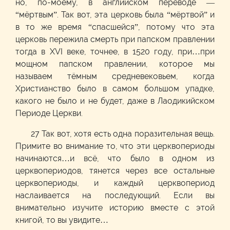
но, по-моему, в английском переводе —
“мёртвым”. Так вот, эта церковь была “мёртвой” и
в то же время “спасшейся”, потому что эта
церковь пережила смерть при папском правлении
тогда в XVI веке, точнее, в 1520 году, при…при
мощном папском правлении, которое мы
называем тёмным средневековьем, когда
Христианство было в самом большом упадке,
какого не было и не будет, даже в Лаодикийском
Периоде Церкви.
27 Так вот, хотя есть одна поразительная вещь.
Примите во внимание то, что эти церквопериоды
начинаются…и всё, что было в одном из
церквопериодов, тянется через все остальные
церквопериоды, и каждый церквопериод
наслаивается на последующий. Если вы
внимательно изучите историю вместе с этой
книгой, то вы увидите…