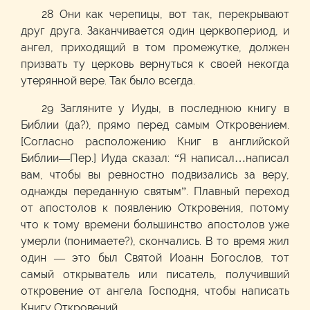
28 Они как черепицы, вот так, перекрывают
друг друга. Заканчивается один церквопериод, и
ангел, приходящий в том промежутке, должен
призвать ту церковь вернуться к своей некогда
утерянной вере. Так было всегда.
29 Загляните у Иуды, в последнюю книгу в
Библии (да?), прямо перед самым Откровением.
[Согласно расположению Книг в английской
Библии—Пер.] Иуда сказал: “Я написал…написал
вам, чтобы вы ревностно подвизались за веру,
однажды переданную святым”. Плавный переход
от апостолов к появлению Откровения, потому
что к тому времени большинство апостолов уже
умерли (понимаете?), скончались. В то время жил
один — это был Святой Иоанн Богослов, тот
самый открыватель или писатель, получивший
откровение от ангела Господня, чтобы написать
Книгу Откровений.