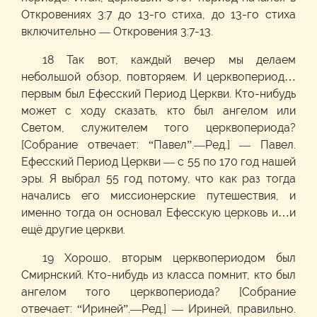
Откровениях 3:7 до 13-го стиха, до 13-го стиха
включительно — Откровения 3:7-13.
18 Так вот, каждый вечер мы делаем
небольшой обзор, повторяем. И церквопериод…
первым был Ефесский Период Церкви. Кто-нибудь
может с ходу сказать, кто был ангелом или
Светом, служителем того церквопериода?
[Собрание отвечает: “Павел”.—Ред.] — Павел.
Ефесский Период Церкви — с 55 по 170 год нашей
эры. Я выбрал 55 год потому, что как раз тогда
начались его миссионерские путешествия, и
именно тогда он основал Ефесскую церковь и…и
ещё другие церкви.
19 Хорошо, вторым церквопериодом был
Смирнский. Кто-нибудь из класса помнит, кто был
ангелом того церквопериода? [Собрание
отвечает: “Ириней”.—Ред.] — Ириней, правильно.