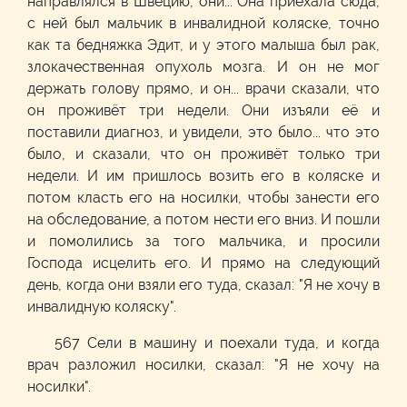
направлялся в Швецию, они... Она приехала сюда,
с ней был мальчик в инвалидной коляске, точно
как та бедняжка Эдит, и у этого малыша был рак,
злокачественная опухоль мозга. И он не мог
держать голову прямо, и он... врачи сказали, что
он проживёт три недели. Они изъяли её и
поставили диагноз, и увидели, это было... что это
было, и сказали, что он проживёт только три
недели. И им пришлось возить его в коляске и
потом класть его на носилки, чтобы занести его
на обследование, а потом нести его вниз. И пошли
и помолились за того мальчика, и просили
Господа исцелить его. И прямо на следующий
день, когда они взяли его туда, сказал: "Я не хочу в
инвалидную коляску".
567 Сели в машину и поехали туда, и когда
врач разложил носилки, сказал: "Я не хочу на
носилки".