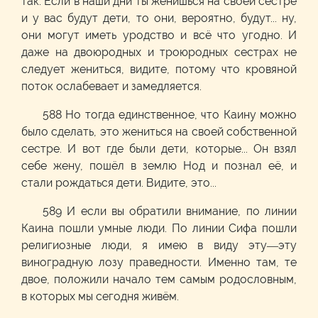
так. Если в наши дни ты женишься на своей сестре
и у вас будут дети, то они, вероятно, будут... ну,
они могут иметь уродство и всё что угодно. И
даже на двоюродных и троюродных сестрах не
следует жениться, видите, потому что кровяной
поток ослабевает и замедляется.
588
Н
o
тогда единственное, что Каину можно
было сделать, это жениться на своей собственной
сестре. И вот где были дети, которые... Он взял
себе жену, пошёл в землю Нод и познал её, и
стали рождаться дети. Видите, это...
589 И если вы обратили внимание, по линии
Каина пошли умные люди. По линии Сифа пошли
религиозные люди, я имею в виду эту—эту
виноградную лозу праведности. Именно там, те
двое, положили начало тем самым родословным,
в которых мы сегодня живём.