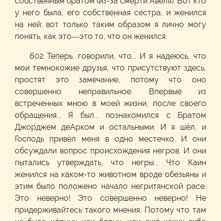
собственным братом (из-за смерти Авеля). Вот кто
у него была, его собственная сестра, и женился
на ней; вот только таким образом я лично могу
понять, как это—это то, что он женился.
602 Теперь, говорили, что... И я надеюсь, что
мои темнокожие друзья, что присутствуют здесь,
простят это замечание, потому что оно
совершенно неправильное. Впервые из
встреченных мною в моей жизни, после своего
обращения... Я был... познакомился с Братом
Джорджем деАрком и остальными. И я шёл, и
Господь привёл меня в одно местечко. И они
обсуждали вопрос происхождения негров. И они
пытались утверждать, что негры... Что Каин
женился на каком-то животном вроде обезьяны и
этим было положено начало негритянской расе.
Это неверно! Это совершенно неверно! Не
придерживайтесь такого мнения. Потому что там