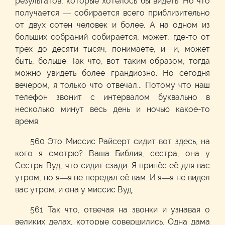
результатов, которые хотелось бы видеть. Но что
получается — собирается всего приблизительно
от двух сотен человек и более. А на одном из
больших собраний собирается, может, где-то от
трёх до десяти тысяч, понимаете, и—и, может
быть, больше. Так что, вот таким образом, тогда
можно увидеть более грандиозно. Но сегодня
вечером, я только что отвечал... Потому что наш
телефон звонит с интервалом буквально в
несколько минут весь день и ночью какое-то
время.
560 Это Миссис Райсерт сидит вот здесь, на
кого я смотрю? Ваша Библия, сестра, она у
Сестры Вуд, что сидит сзади. Я принёс её для вас
утром, но я—я не передал её вам. И я—я не видел
вас утром, и она у миссис Вуд.
561 Так что, отвечая на звонки и узнавая о
великих делах, которые совершились. Одна дама