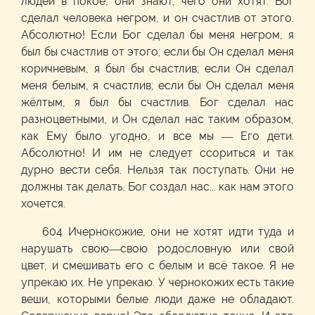
людей в покое, они знают, чего они хотят. Бог
сделал человека негром, и он счастлив от этого.
Абсолютно! Если Бог сделал бы меня негром, я
был бы счастлив от этого; если бы Он сделал меня
коричневым, я был бы счастлив; если Он сделал
меня белым, я счастлив; если бы Он сделал меня
жёлтым, я был бы счастлив. Бог сделал нас
разноцветными, и Он сделал нас таким образом,
как Ему было угодно, и все мы — Его дети.
Абсолютно! И им не следует ссориться и так
дурно вести себя. Нельзя так поступать. Они не
должны так делать. Бог создал нас... как нам этого
хочется.
604 Ичернокожие, они не хотят идти туда и
нарушать свою—свою родословную или свой
цвет, и смешивать его с белым и всё такое. Я не
упрекаю их. Не упрекаю. У чернокожих есть такие
веши, которыми белые люди даже не обладают.