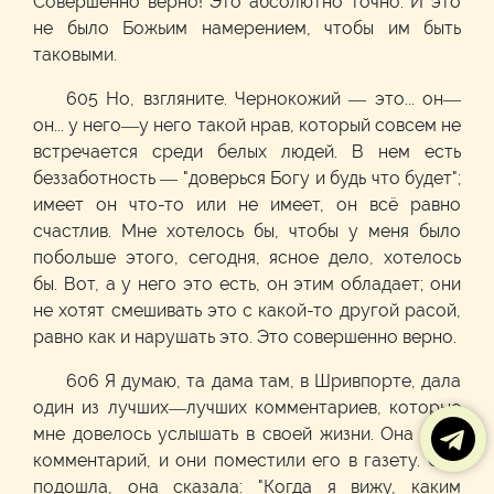
Совершенно верно! Это абсолютно точно. И это
не было Божьим намерением, чтобы им быть
таковыми.
605 Но, взгляните. Чернокожий — это... он—
он... у него—у него такой нрав, который совсем не
встречается среди белых людей. В нем есть
беззаботность — "доверься Богу и будь что будет";
имеет он что-то или не имеет, он всё равно
счастлив. Мне хотелось бы, чтобы у меня было
побольше этого, сегодня, ясное дело, хотелось
бы. Вот, а у него это есть, он этим обладает; они
не хотят смешивать это с какой-то другой расой,
равно как и нарушать это. Это совершенно верно.
606 Я думаю, та дама там, в Шривпорте, дала
один из лучших—лучших комментариев, которые
мне довелось услышать в своей жизни. Она дала
комментарий, и они поместили его в газету. Она
подошла, она сказала: "Когда я вижу, каким