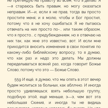
не претендую на правоту во всём, что я делаю. Я
—я стараюсь быть правым, но могу оказаться
неправым. И—и, если я не прав, тогда вы просто
простите меня; и я молю, чтобы и Бог простил,
потому что я не хочу ошибаться. Я не пытаюсь
отвечать на них просто по-... или таким образом,
что я просто... с предубеждением, но я отвечаю на
них так, как мне это известно, вот. И если мне
приходится вносить изменения в свои понятия по
какому-либо библейскому вопросу, то я думаю,
что как раз и надо это делать. Мы должны
переделываться всякий раз, когда говорит Божье
Слово; потому что это — Божье Слово.
559 И ещё, я думаю, что мы опять в этот вечер
будем молиться за больных, как абллчно. И иногда
просто удивляешься; взять небольшую группу,
подобную этой, ещё меньше, э—э, чем вот эта
небольшая Скиния, и иногда ты не видишь