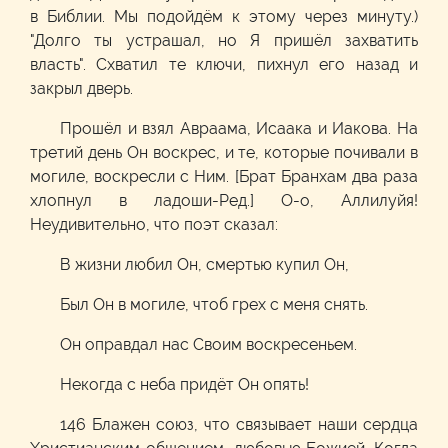
в Библии. Мы подойдём к этому через минуту.)
"Долго ты устрашал, но Я пришёл захватить
власть". Схватил те ключи, пихнул его назад и
закрыл дверь.
Прошёл и взял Авраама, Исаака и Иакова. На
третий день Он воскрес, и те, которые почивали в
могиле, воскресли с Ним. [Брат Бранхам два раза
хлопнул в ладоши-Ред.] О-о, Аллилуйя!
Неудивительно, что поэт сказал:
В жизни любил Он, смертью купил Он,
Был Он в могиле, чтоб грех с меня снять.
Он оправдал нас Своим воскресеньем.
Некогда с неба придёт Он опять!
146 Блажен союз, что связывает наши сердца