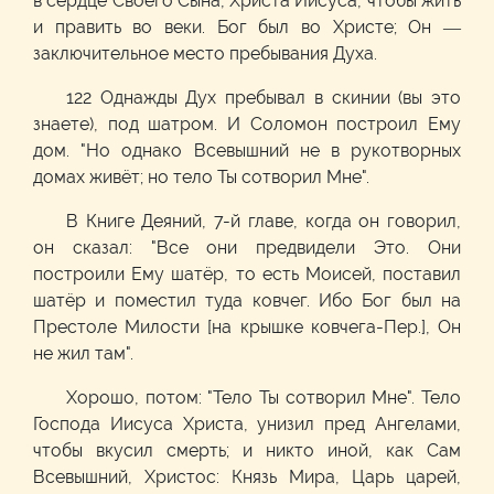
в сердце Своего Сына, Христа Иисуса, чтобы жить
и править во веки. Бог был во Христе; Он —
заключительное место пребывания Духа.
122 Однажды Дух пребывал в скинии (вы это
знаете), под шатром. И Соломон построил Ему
дом. "Но однако Всевышний не в рукотворных
домах живёт; но тело Ты сотворил Мне".
В Книге Деяний, 7-й главе, когда он говорил,
он сказал: "Все они предвидели Это. Они
построили Ему шатёр, то есть Моисей, поставил
шатёр и поместил туда ковчег. Ибо Бог был на
Престоле Милости [на крышке ковчега-Пер.], Он
не жил там".
Хорошо, потом: "Тело Ты сотворил Мне". Тело
Господа Иисуса Христа, унизил пред Ангелами,
чтобы вкусил смерть; и никто иной, как Сам
Всевышний, Христос: Князь Мира, Царь царей,