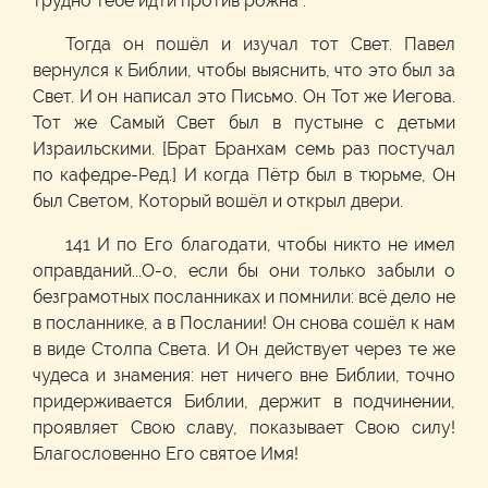
трудно тебе идти против рожна".
Тогда он пошёл и изучал тот Свет. Павел
вернулся к Библии, чтобы выяснить, что это был за
Свет. И он написал это Письмо. Он Тот же Иегова.
Тот же Самый Свет был в пустыне с детьми
Израильскими. [Брат Бранхам семь раз постучал
по кафедре-Ред.] И когда Пётр был в тюрьме, Он
был Светом, Который вошёл и открыл двери.
141 И по Его благодати, чтобы никто не имел
оправданий...О-о, если бы они только забыли о
безграмотных посланниках и помнили: всё дело не
в посланнике, а в Послании! Он снова сошёл к нам
в виде Столпа Света. И Он действует через те же
чудеса и знамения: нет ничего вне Библии, точно
придерживается Библии, держит в подчинении,
проявляет Свою славу, показывает Свою силу!
Благословенно Его святое Имя!