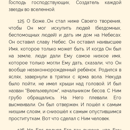
Господь господствующих, Создатель каждой
звезды во вселенной.
125 О Боже...Он стал ниже Своего творения,
чтобы Он мог искупить людей (бездомных,
беспомощных людей) и дать им дом на Небесах.
Он оставил славу Небес. Он оставил наивысшее
Имя, которое только может быть. И когда Он был
на земле, люди дали Ему самое низкое имя,
которое только могли Ему дать, сказали, что Он
вообще незаконнорожденный ребёнок. Родился в
яслях, завернули в тряпки с ярма вола. Некуда
было пойти, не имел крыши над головой. И был
назван "Веельзевулом", начальником бесов. С Ним
грубо обращались. На Него плевали. Его
высмеивали. Он был отвержен. И пошёл к самым
низшим слоям, и снизошёл к самым опустившимся
проституткам. Вот что сделал с Ним человек.