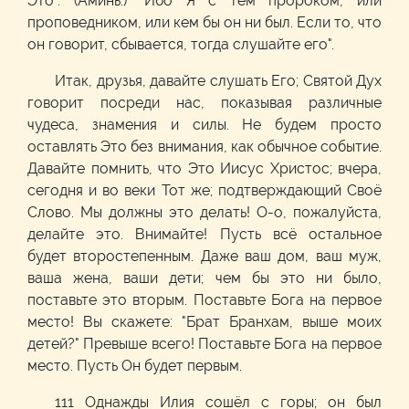
Это". (Аминь.) "Ибо Я с тем пророком, или
проповедником, или кем бы он ни был. Если то, что
он говорит, сбывается, тогда слушайте его".
Итак, друзья, давайте слушать Его; Святой Дух
говорит посреди нас, показывая различные
чудеса, знамения и силы. Не будем просто
оставлять Это без внимания, как обычное событие.
Давайте помнить, что Это Иисус Христос; вчера,
сегодня и во веки Тот же; подтверждающий Своё
Слово. Мы должны это делать! О-о, пожалуйста,
делайте это. Внимайте! Пусть всё остальное
будет второстепенным. Даже ваш дом, ваш муж,
ваша жена, ваши дети; чем бы это ни было,
поставьте это вторым. Поставьте Бога на первое
место! Вы скажете: "Брат Бранхам, выше моих
детей?" Превыше всего! Поставьте Бога на первое
место. Пусть Он будет первым.
111 Однажды Илия сошёл с горы; он был