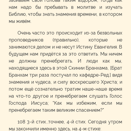
забиваем свои головы таким вздором, тогда как
нам надо бы пребывать в молитве и изучать
Библию, чтобы знать знамения времени, в котором
мы живём.
Очень часто это происходит из-за безвольных
проповедников (правильно), которые не
занимаются делом и не несут Истину Евангелия. В
будущем нам придётся за это ответить. Мы ничем
не должны пренебрегать. И люди как мы,
находящиеся здесь в этой Скинии Бранхама, [Брат
Бранхам три раза постучал по кафедре-Ред.] видя
знамения и чудеса, и силу воскресшего Христа; и
потом ещё сознательно тратим наше-наше время
на что-то другое и пренебрегаем слушать Голос
Господа Иисуса; "Как мы избежим, если мы
пренебрегаем таким великим спасением?"
108 3-й стих...точнее, 4-й стих. Сегодня утром
мы закончили именно здесь, на 4-м стихе: