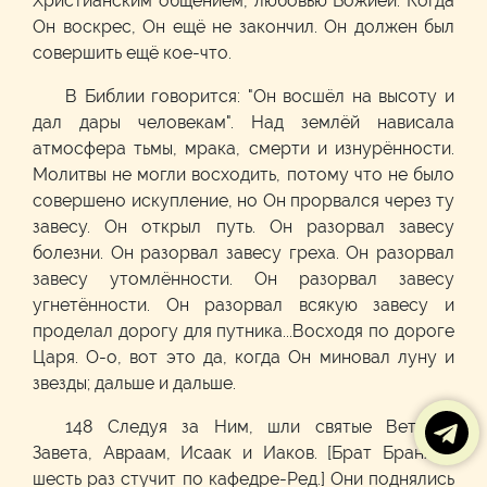
Христианским общением, любовью Божией. Когда
Он воскрес, Он ещё не закончил. Он должен был
совершить ещё кое-что.
В Библии говорится: "Он восшёл на высоту и
дал дары человекам". Над землёй нависала
атмосфера тьмы, мрака, смерти и изнурённости.
Молитвы не могли восходить, потому что не было
совершено искупление, но Он прорвался через ту
завесу. Он открыл путь. Он разорвал завесу
болезни. Он разорвал завесу греха. Он разорвал
завесу утомлённости. Он разорвал завесу
угнетённости. Он разорвал всякую завесу и
проделал дорогу для путника...Восходя по дороге
Царя. О-о, вот это да, когда Он миновал луну и
звезды; дальше и дальше.
148 Следуя за Ним, шли святые Ветхого
Завета, Авраам, Исаак и Иаков. [Брат Бранхам
шесть раз стучит по кафедре-Ред.] Они поднялись