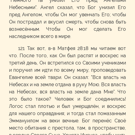
"Немного Ты унизил Его пред Ангелами
Небесными". Ангел сказал, что Бог унизил Его
пред Ангелом, чтобы Он мог увенчать Его; чтобы
Он пострадал и вкусил смерть, чтобы снова быть
вознесённым. Чтобы Он мог сделать Его
наследником всего в мире.
121 Так вот, в-в Матфея 28:18 мы читаем вот
что. После того, как Он был распят и воскрес на
третий день, Он встретился со Своими учениками
и поручил им идти по всему миру, проповедовать
Евангелие всей твари. Он сказал: "Вся власть на
Небесах и на земле отдана в руку Мою. Вся власть
на Небесах, вся власть на земле дана Мне". Что
это было такое? Человек и Бог соединились!
Логос стал плотью и был умерщвлён, и воскрес
для нашего оправдания; и тогда стал помазанным
Эммануилом на веки вечные. Бог перенёс Своё
место обитания с престола, там, в пространстве,