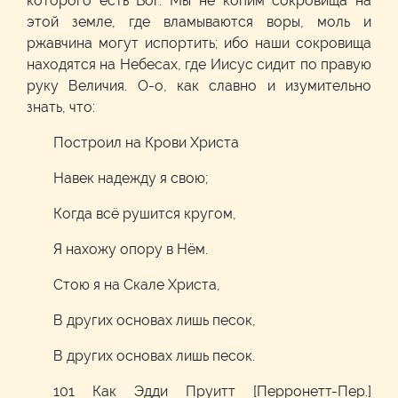
которого есть Бог. Мы не копим сокровища на
этой земле, где вламываются воры, моль и
ржавчина могут испортить; ибо наши сокровища
находятся на Небесах, где Иисус сидит по правую
руку Величия. О-о, как славно и изумительно
знать, что:
Построил на Крови Христа
Навек надежду я свою;
Когда всё рушится кругом,
Я нахожу опору в Нём.
Стою я на Скале Христа,
В других основах лишь песок,
В других основах лишь песок.
101 Как Эдди Пруитт [Перронетт-Пер.]