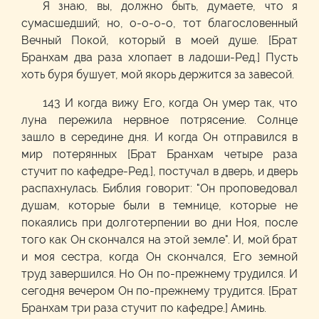
Я знаю, вы, должно быть, думаете, что я
сумасшедший; но, о-о-о-о, тот благословенный
Вечный Покой, который в моей душе. [Брат
Бранхам два раза хлопает в ладоши-Ред.] Пусть
хоть буря бушует, мой якорь держится за завесой.
143 И когда вижу Его, когда Он умер так, что
луна пережила нервное потрясение. Солнце
зашло в середине дня. И когда Он отправился в
мир потерянных [Брат Бранхам четыре раза
стучит по кафедре-Ред.], постучал в дверь, и дверь
распахнулась. Библия говорит: "Он проповедовал
душам, которые были в темнице, которые не
покаялись при долготерпении во дни Ноя, после
того как Он скончался на этой земле". И, мой брат
и моя сестра, когда Он скончался, Его земной
труд завершился. Но Он по-прежнему трудился. И
сегодня вечером Он по-прежнему трудится. [Брат
Бранхам три раза стучит по кафедре.] Аминь.