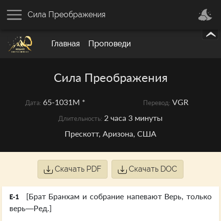
Сила Преображения
Главная
Проповеди
Сила Преображения
65-1031M *
VGR
Дата:
Перевод:
2 часа 3 минуты
Длительность:
Прескотт, Аризона, США
Скачать PDF
Скачать DOC
[Брат Бранхам и собрание напевают Верь, только
E-1
верь—Ред.]