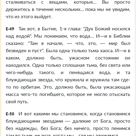
сталкиваться с вещами, которые... Вы просто
держитесь в течение нескольких... пока мы не увидим,
что из этого выйдет.
Так вот, в Бытие, 1-я глава: "Дух Божий носился
E-49
над водой". Мы понимаем, что вода... И—и в Библии
сказано: "Там в начале, — что, это, — мир был
безвиден и пуст". Была одна только тьма хаоса. И—и в
каком, должно быть, ужасном состоянии он
находился. Одна только сплошная тьма, без света или
чего-нибудь такого, и пенящаяся вода, и та
блуждающая звезда, что кружила и кружила там где-
то по орбитам. Это, должно быть, была ужасающая
масса чего-то погибшего, которое не могло отыскать
свой путь.
И вот какими мы становимся, когда становимся
E-50
блуждающими звездами — далекие от Бога, просто
без надежды, без Бога; без ничего, просто пенимся
там во тьме, не зная, когда мы... где мы движемся.