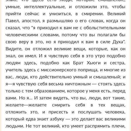
умные, интеллектуальные, и отложили это, чтобы
прийти сейчас и унизиться, в смирении. Великий
Павел, апостол, я размышляю о его словах, когда он
сказал, что "я приходил к вам не с обольстительными
человеческими словами, потому что вы полагали бы
свою веру в это, но я приходил к вам в силе Духа".
Видите, он отложил великие вещи, которые, как он
знал, он имел. И я чувствую себя в это утро подобно
людям здесь, подобно как Брат Хьюги и сестра,
учитель здесь с миссионерского поприща, и многие из
вас, люди, кто действительно умный и смышленый; и
я—я чувствую себя весьма ничтожным — стоять здесь
только с тем образованием, которое у меня есть, перед
вами. Но я... И затем видеть, что вы, люди, вот такие,
желаете—желаете смирить себя в тех вещах,
отложить это, и присесть и послушать человека,
который едва знает азбуку — это делает вас великими
людьми. Не тот великий, кто умеет распрямить плечи,