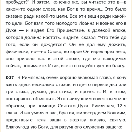
пребудет?" И затем, конечно же, вы читаете это в—в
каком-то одном слове, как Бог в то время... Это было
сказано ради какой-то цели. Все эти вещи ради какой-
то цели. Бог взял того молодого Иоанна и вознес его в
Духе — и видел Его Пришествие, в далекой эпохе,
которая должна настать. Видите, сказал: "Что тебе до
того, если он дождется?" Он не дал ему дожить,
физически; но—но Слово, которое Он изрек чрез него,
оно привело нас к этой эпохе, где мы находимся
сейчас, понимаете. Итак, все это содействует ко благу.
В Римлянам, очень хорошо знакомая глава, я хочу
E-37
взять здесь несколько стихов, и где-то первые два или
три стиха, думаю, два стиха, и прочесть. И, в этом,
постараюсь объяснить Это наилучшим известным мне
образом, при помощи Святого Духа. Римлянам, 12-я
глава. Итак умоляю вас, братия, милосердием Божиим,
представьте тела ваши в жертву живую, святую,
благоугодную Богу, для разумного служения вашего;