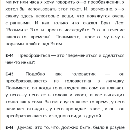
минут или часа я хочу говорить о—о преображении, я
хотел бы использовать этот текст. И, возможно, я—я
скажу здесь некоторые вещи, что покажутся очень
странными. И как только что сказал Брат Лео:
"Возьмите Это и просто исследуйте Это в течение
какого-то времени". Понимаете, просто чуть-чуть
поразмышляйте над Этим.
Преобразиться — это "перемениться и сделаться
E-44
чем-то иным".
Подобно как головастик — он
E-45
преобразовывается из головастика в лягушку.
Понимаете, он когда-то выглядел как сом: он плавает,
у него—у него есть голова и хвост, и все выглядит
точно как у сома. Затем, спустя какое-то время, у него
начинает отпадать, у него пропадает хвост, и он—он
преобразовывается из одного вида в другой.
Думаю, это то, что, должно быть, было в разуме
E-46