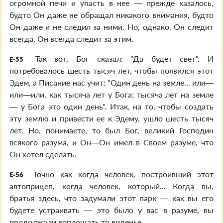
огромной печи и упасть в нее — прежде казалось,
будто Он даже не обращал никакого внимания, будто
Он даже и не следил за ними. Но, однако, Он следит
всегда. Он всегда следит за этим.
Так вот, Бог сказал: "Да будет свет". И
E-55
потребовалось шесть тысяч лет, чтобы появился этот
Эдем, а Писание нас учит: "Один день на земле... или—
или—или, как тысяча лет у Бога; тысяча лет на земле
— у Бога это один день". Итак, на то, чтобы создать
эту землю и привести ее к Эдему, ушло шесть тысяч
лет. Но, понимаете, то был Бог, великий Господин
всякого разума, и Он—Он имел в Своем разуме, что
Он хотел сделать.
Точно как когда человек, построивший этот
E-56
автоприцеп, когда человек, который... Когда вы,
братья здесь, что задумали этот парк — как вы его
будете устраивать — это было у вас в разуме, вы
продолжали воплощать то виденье.