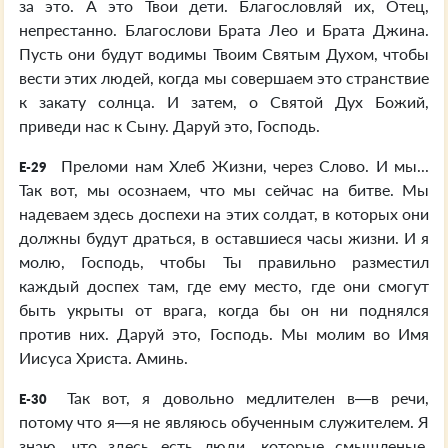
за это. А это Твои дети. Благословляй их, Отец,
непрестанно. Благослови Брата Лео и Брата Джина.
Пусть они будут водимы Твоим Святым Духом, чтобы
вести этих людей, когда мы совершаем это странствие
к закату солнца. И затем, о Святой Дух Божий,
приведи нас к Сыну. Даруй это, Господь.
Преломи нам Хлеб Жизни, через Слово. И мы...
E-29
Так вот, мы осознаем, что мы сейчас на битве. Мы
надеваем здесь доспехи на этих солдат, в которых они
должны будут драться, в оставшиеся часы жизни. И я
молю, Господь, чтобы Ты правильно разместил
каждый доспех там, где ему место, где они смогут
быть укрыты от врага, когда бы он ни поднялся
против них. Даруй это, Господь. Мы молим во Имя
Иисуса Христа. Аминь.
Так вот, я довольно медлителен в—в речи,
E-30
потому что я—я не являюсь обученным служителем. Я
знаю, что здесь есть люди, которые смышленые,