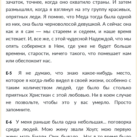
зачаток, точнее, когда оно охватило страны. И затем
размышлял, когда я взглянул на эту группу красивых,
опрятных леди. Я помню, что Меда тогда была одной
из них, она была черноволосой девушкой. А сейчас она
как и я сам — мы стареем и седеем, и наше время
истекает. И, все же, с этой чудесной Надеждой, что мы
опять соберемся в Нем, где уже не будет больше
времени, старости, ничего такого, что помешает нам
или обеспокоит нас.
Я не думаю, что знаю какое-нибудь место,
E-5
которое я когда-либо видел в своей жизни, особенно с
таким количеством людей, где было бы столько
приятных Христиан с этой любовью. Ни в коем случае
не позвольте, чтобы это у вас умерло. Просто
запомните.
У меня раньше была одна небольшая... поговорка
E-6
среди людей. Мою жену звали Хоуп; мою первую
жену, мать Билли. Они, бывало... Нас в то время было