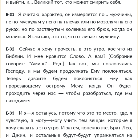
и выйти, и... Великий тот, кто может смирить себя.
Я считаю, характер, он измеряется по... мужчины,
E-31
не по мускулам у него на плечах или по мозолям на его
руках, но по растянутым коленках его брюк, когда он
молился. Я считаю, это то, что отличает мужчину.
Сейчас я хочу прочесть, в это утро, кое-что из
E-32
Библии. И мне нравится Слово. А вам? [Собрание
говорит: "Аминь".—Ред.] Так вот, мы поклонялись
Господу, и мы будем продолжать Ему поклоняться.
Теперь давайте будем поклоняться Ему как
прорезающему острому Мечу, когда Он будет
проходить через нас — чтобы разобраться, где мы
находимся.
И я—я останусь, потому что это то место, где, я
E-33
чувствую, я могу—могу учить тем вещам, которые я
хочу сказать в это утро. И затем, конечно же, Брат Лео,
и Джин, и остальные будут-будут упражняться на