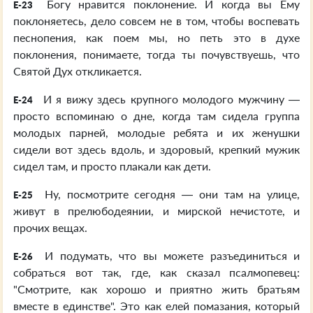
Богу нравится поклонение. И когда вы Ему
E-23
поклоняетесь, дело совсем не в том, чтобы воспевать
песнопения, как поем мы, но петь это в духе
поклонения, понимаете, тогда ты почувствуешь, что
Святой Дух откликается.
И я вижу здесь крупного молодого мужчину —
E-24
просто вспоминаю о дне, когда там сидела группа
молодых парней, молодые ребята и их женушки
сидели вот здесь вдоль, и здоровый, крепкий мужик
сидел там, и просто плакали как дети.
Ну, посмотрите сегодня — они там на улице,
E-25
живут в прелюбодеянии, и мирской нечистоте, и
прочих вещах.
И подумать, что вы можете разъединиться и
E-26
собраться вот так, где, как сказал псалмопевец:
"Смотрите, как хорошо и приятно жить братьям
вместе в единстве". Это как елей помазания, который