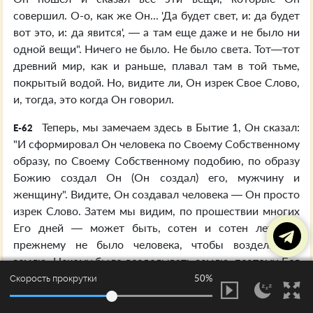
совершил. О-о, как же Он... 'Да будет свет, и: да будет
вот это, и: да явится', — а там еще даже и не было ни
одной вещи". Ничего не было. Не было света. Тот—тот
древний мир, как и раньше, плавал там в той тьме,
покрытый водой. Но, видите ли, Он изрек Свое Слово,
и, тогда, это когда Он говорил.
Теперь, мы замечаем здесь в Бытие 1, Он сказал:
E-62
"И сформировал Он человека по Своему Собственному
образу, по Своему Собственному подобию, по образу
Божию создал Он (Он создал) его, мужчину и
женщину". Видите, Он создавал человека — Он просто
изрек Слово. Затем мы видим, по прошествии многих
Его дней — может быть, сотен и сотен лет, по-
прежнему не было человека, чтобы возделывать
землю. Некому было возделывать землю, поэтому Бог
тогда из праха земного сформировал человека.
50%
Скорость прокрутки
Видите, Он изрек Слово, и, следовательно, Слово
должно было исполниться.