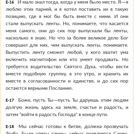
И мало знал тогда, когда у меня было место. Я—я
E-16
люблю этих парней, и я хотел поставить их в такую
позицию, где я мог бы быть вместе с ними. И они
стали выпускать ленты. Но, понимаете, что касается
меня самого, они до сих пор выпускали бы ленты,
насколько я знаю. Но что за более великое дело Бог
совершил для них, чем выпускать ленты, понимаете.
Выпустить ленту сможет любой, у кого хватит ума
включить магнитофон или кто умеет продавать. Но
требуется водительство Святого Духа, чтобы вести
вместе подобную группку, в это утро, и хранить их
вместе в согласованности и единстве, и до сих пор
остаются верными Посланию.
Боже, пусть Ты—пусть Ты даруешь этим людям
E-17
долгую жизнь здесь на земле, счастье и радость, и
затем "войти в радость Господа" в конце пути.
Мы сейчас готовы к битве, должна прозвучать
E-18
Труба. Были спеты гимны, сейчас появляется Слово.