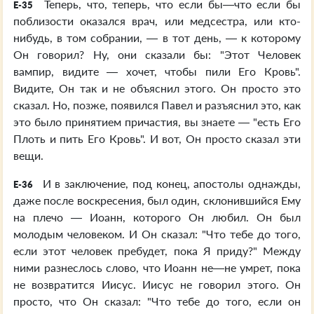
Теперь, что, теперь, что если бы—что если бы
E-35
поблизости оказался врач, или медсестра, или кто-
нибудь, в том собрании, — в тот день, — к которому
Он говорил? Ну, они сказали бы: "Этот Человек
вампир, видите — хочет, чтобы пили Его Кровь".
Видите, Он так и не объяснил этого. Он просто это
сказал. Но, позже, появился Павел и разъяснил это, как
это было принятием причастия, вы знаете — "есть Его
Плоть и пить Его Кровь". И вот, Он просто сказал эти
вещи.
И в заключение, под конец, апостолы однажды,
E-36
даже после воскресения, был один, склонившийся Ему
на плечо — Иоанн, которого Он любил. Он был
молодым человеком. И Он сказал: "Что тебе до того,
если этот человек пребудет, пока Я приду?" Между
ними разнеслось слово, что Иоанн не—не умрет, пока
не возвратится Иисус. Иисус не говорил этого. Он
просто, что Он сказал: "Что тебе до того, если он