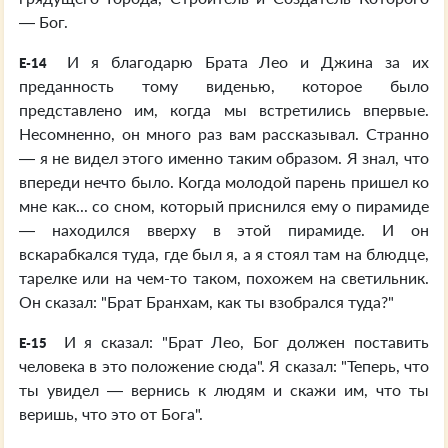
— Бог.
И я благодарю Брата Лео и Джина за их
E-14
преданность тому виденью, которое было
представлено им, когда мы встретились впервые.
Несомненно, он много раз вам рассказывал. Странно
— я не видел этого именно таким образом. Я знал, что
впереди нечто было. Когда молодой парень пришел ко
мне как... со сном, который приснился ему о пирамиде
— находился вверху в этой пирамиде. И он
вскарабкался туда, где был я, а я стоял там на блюдце,
тарелке или на чем-то таком, похожем на светильник.
Он сказал: "Брат Бранхам, как ты взобрался туда?"
И я сказал: "Брат Лео, Бог должен поставить
E-15
человека в это положение сюда". Я сказал: "Теперь, что
ты увидел — вернись к людям и скажи им, что ты
веришь, что это от Бога".