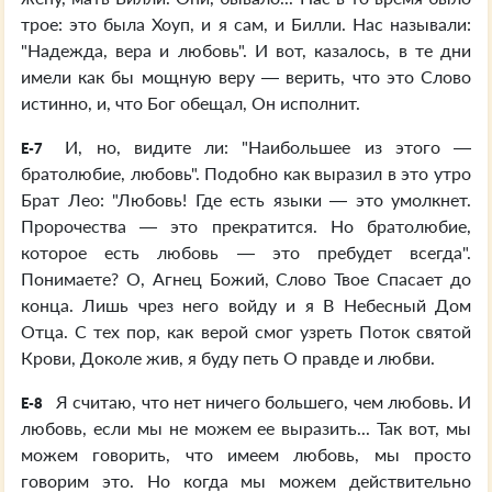
трое: это была Хоуп, и я сам, и Билли. Нас называли:
"Надежда, вера и любовь". И вот, казалось, в те дни
имели как бы мощную веру — верить, что это Слово
истинно, и, что Бог обещал, Он исполнит.
И, но, видите ли: "Наибольшее из этого —
E-7
братолюбие, любовь". Подобно как выразил в это утро
Брат Лео: "Любовь! Где есть языки — это умолкнет.
Пророчества — это прекратится. Но братолюбие,
которое есть любовь — это пребудет всегда".
Понимаете? О, Агнец Божий, Слово Твое Спасает до
конца. Лишь чрез него войду и я В Небесный Дом
Отца. С тех пор, как верой смог узреть Поток святой
Крови, Доколе жив, я буду петь О правде и любви.
Я считаю, что нет ничего большего, чем любовь. И
E-8
любовь, если мы не можем ее выразить... Так вот, мы
можем говорить, что имеем любовь, мы просто
говорим это. Но когда мы можем действительно