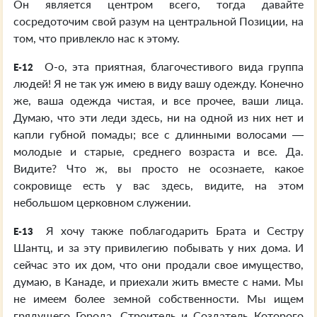
Он является центром всего, тогда давайте
сосредоточим свой разум на центральной Позиции, на
том, что привлекло нас к этому.
О-о, эта приятная, благочестивого вида группа
E-12
людей! Я не так уж имею в виду вашу одежду. Конечно
же, ваша одежда чистая, и все прочее, ваши лица.
Думаю, что эти леди здесь, ни на одной из них нет и
капли губной помады; все с длинными волосами —
молодые и старые, среднего возраста и все. Да.
Видите? Что ж, вы просто не осознаете, какое
сокровище есть у вас здесь, видите, на этом
небольшом церковном служении.
Я хочу также поблагодарить Брата и Сестру
E-13
Шантц, и за эту привилегию побывать у них дома. И
сейчас это их дом, что они продали свое имущество,
думаю, в Канаде, и приехали жить вместе с нами. Мы
не имеем более земной собственности. Мы ищем
грядущего Города, Строитель и Создатель Которого