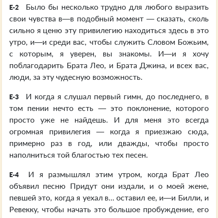
Было бы несколько трудно для любого выразить
E-2
свои чувства в—в подобный момент — сказать, сколь
сильно я ценю эту привилегию находиться здесь в это
утро, и—и среди вас, чтобы служить Словом Божьим,
с которым, я уверен, вы знакомы. И—и я хочу
поблагодарить Брата Лео, и Брата Джина, и всех вас,
люди, за эту чудесную возможность.
И когда я слушал первый гимн, до последнего, в
E-3
том пении нечто есть — это поклонение, которого
просто уже не найдешь. И для меня это всегда
огромная привилегия — когда я приезжаю сюда,
примерно раз в год, или дважды, чтобы просто
наполниться той благостью тех песен.
И я размышлял этим утром, когда Брат Лео
E-4
объявил песню Придут они издали, и о моей жене,
певшей это, когда я уехал в... оставил ее, и—и Билли, и
Ревекку, чтобы начать это большое пробуждение, его