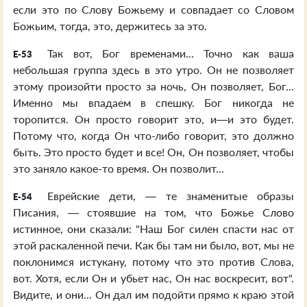
если это по Слову Божьему и совпадает со Словом
Божьим, тогда, это, держитесь за это.
Так вот, Бог временами... Точно как ваша
E-53
небольшая группа здесь в это утро. Он не позволяет
этому произойти просто за ночь, Он позволяет, Бог...
Именно мы впадаем в спешку. Бог никогда не
торопится. Он просто говорит это, и—и это будет.
Потому что, когда Он что-либо говорит, это должно
быть. Это просто будет и все! Он, Он позволяет, чтобы
это заняло какое-то время. Он позволит...
Еврейские дети, — те знаменитые образы
E-54
Писания, — стоявшие на том, что Божье Слово
истинное, они сказали: "Наш Бог силен спасти нас от
этой раскаленной печи. Как бы там ни было, вот, мы не
поклонимся истукану, потому что это против Слова,
вот. Хотя, если Он и убьет нас, Он нас воскресит, вот".
Видите, и они... Он дал им подойти прямо к краю этой