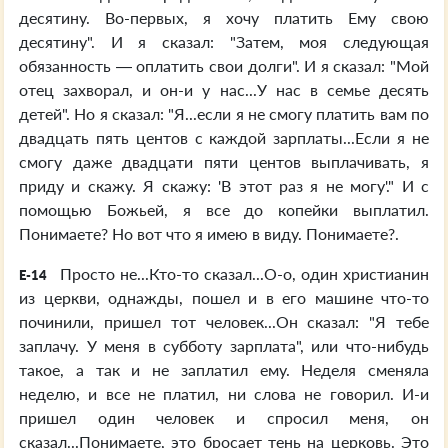
десятину. Во-первых, я хочу платить Ему свою
десятину". И я сказал: "Затем, моя следующая
обязанность — оплатить свои долги". И я сказал: "Мой
отец захворал, и он-и у нас...У нас в семье десять
детей". Но я сказал: "Я...если я не смогу платить вам по
двадцать пять центов с каждой зарплаты...Если я не
смогу даже двадцати пяти центов выплачивать, я
приду и скажу. Я скажу: 'В этот раз я не могу'." И с
помощью Божьей, я все до копейки выплатил.
Понимаете? Но вот что я имею в виду. Понимаете?.
Просто не...Кто-то сказал...О-о, один христианин
E-14
из церкви, однажды, пошел и в его машине что-то
починили, пришел тот человек...Он сказал: "Я тебе
заплачу. У меня в субботу зарплата", или что-нибудь
такое, а так и не заплатил ему. Неделя сменяла
неделю, и все не платил, ни слова не говорил. И-и
пришел один человек и спросил меня, он
сказал...Понимаете, это бросает тень на церковь. Это