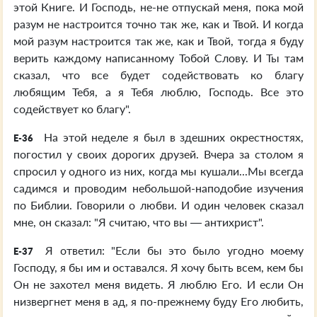
этой Книге. И Господь, не-не отпускай меня, пока мой
разум не настроится точно так же, как и Твой. И когда
мой разум настроится так же, как и Твой, тогда я буду
верить каждому написанному Тобой Слову. И Ты там
сказал, что все будет содействовать ко благу
любящим Тебя, а я Тебя люблю, Господь. Все это
содействует ко благу".
На этой неделе я был в здешних окрестностях,
E-36
погостил у своих дорогих друзей. Вчера за столом я
спросил у одного из них, когда мы кушали...Мы всегда
садимся и проводим небольшой-наподобие изучения
по Библии. Говорили о любви. И один человек сказал
мне, он сказал: "Я считаю, что вы — антихрист".
Я ответил: "Если бы это было угодно моему
E-37
Господу, я бы им и оставался. Я хочу быть всем, кем бы
Он не захотел меня видеть. Я люблю Его. И если Он
низвергнет меня в ад, я по-прежнему буду Его любить,