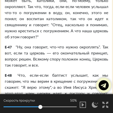
может быть, католики, они, по-моему, только
окропляют. Так что, тогда, если-если человек услышал
что-то о погружении в воду, он, конечно, этого не
понял; он воспитан католиком, так что он идет к
священнику и говорит: "Отец, насколько я понимаю,
нужно креститься с погружением. А что наша церковь
об этом говорит?"
"Ну, она говорит, что-что нужно окроплять". Так
E-47
вот, если та церковь — его окончательный принцип,
вопрос решен. Всякому спору положен конец. Церковь
так говорит, и все.
Что, если-если баптист услышит, как мы
E-48
говорим, что мы верим в крещение с погружением-он
скажет: "Я верю этому",-а во Имя Иисуса Христа? И
этот-этот член церкви идет к пастору и говорит:
"Пастор, я слышал, один человек сказал мне, что мы
50%
Скорость прокрутки
правильно крестим с погружением, но нужно во Имя
Иисуса Христа".