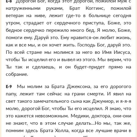
Дорогой Бог, когда этот дорогой, пожилой муж с
E-8
натруженными руками, Брат Коггинс, пожилой
ветеран на ниве, лежит где-то в больнице сегодня
утром, страдает от сердечного приступа, Боже, это
бедное сердечко пережило много бед. Я молю, Боже,
помоги ему. Даруй это. Ему нравится-он любит жизнь,
как и все мы, и он хочет жить. Господь Бог, даруй это.
По всей стране мы молимся за него во Имя Иисуса,
чтобы Ты исцелил его и вывел из этого. Мы верим, что
Ты так и сделаешь, и он будет-придет прямо на
собрание.
Мы молим за Брата Джексона, за его дорогого
E-9
папу, лежит там сейчас на грани смерти. И явил на
свет такого замечательного сына как Джуниор, и я-я-я
молю, дорогой Бог, чтобы Ты его исцелил. Я знаю, что
это кажется невозможным. Медики, доктора, они-они
не знают, что в этом случае делать...Но мы, так же,
помним здесь Брата Холла, когда все лучшие врачи в