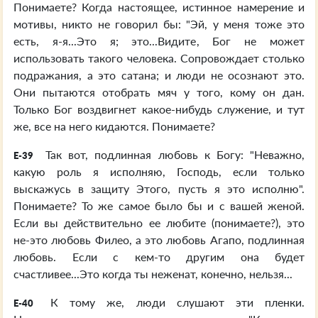
Понимаете? Когда настоящее, истинное намерение и
мотивы, никто не говорил бы: "Эй, у меня тоже это
есть, я-я...Это я; это...Видите, Бог не может
использовать такого человека. Сопровождает столько
подражания, а это сатана; и люди не осознают это.
Они пытаются отобрать мяч у того, кому он дан.
Только Бог воздвигнет какое-нибудь служение, и тут
же, все на него кидаются. Понимаете?
Так вот, подлинная любовь к Богу: "Неважно,
E-39
какую роль я исполняю, Господь, если только
выскажусь в защиту Этого, пусть я это исполню".
Понимаете? То же самое было бы и с вашей женой.
Если вы действительно ее любите (понимаете?), это
не-это любовь Филео, а это любовь Агапо, подлинная
любовь. Если с кем-то другим она будет
счастливее...Это когда ты неженат, конечно, нельзя...
К тому же, люди слушают эти пленки.
E-40