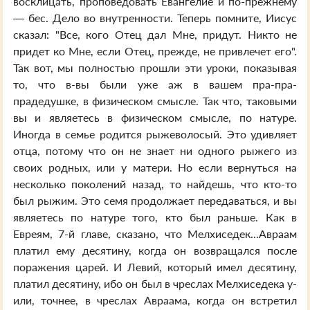
восклицать, проповедовать Евангелие и по-прежнему
— бес. Дело во внутренности. Теперь помните, Иисус
сказал: "Все, кого Отец дал Мне, придут. Никто не
придет ко Мне, если Отец, прежде, не привлечет его".
Так вот, мы полностью прошли эти уроки, показывая
то, что в-вы были уже аж в вашем пра-пра-
прадедушке, в физическом смысле. Так что, таковыми
вы и являетесь в физическом смысле, по натуре.
Иногда в семье родится рыжеволосый. Это удивляет
отца, потому что он не знает ни одного рыжего из
своих родных, или у матери. Но если вернуться на
несколько поколений назад, то найдешь, что кто-то
был рыжим. Это семя продолжает передаваться, и вы
являетесь по натуре того, кто был раньше. Как в
Евреям, 7-й главе, сказано, что Мелхиседек...Авраам
платил ему десятину, когда он возвращался после
поражения царей. И Левий, который имел десятину,
платил десятину, ибо он был в чреслах Мелхиседека у-
или, точнее, в чреслах Авраама, когда он встретил