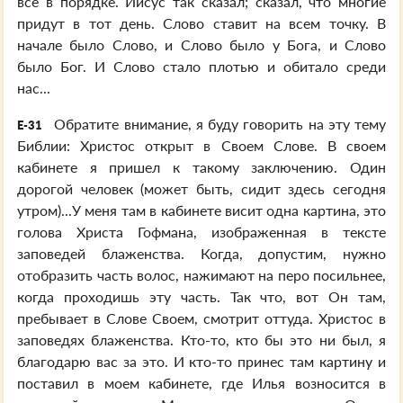
все в порядке. Иисус так сказал; сказал, что многие
придут в тот день. Слово ставит на всем точку. В
начале было Слово, и Слово было у Бога, и Слово
было Бог. И Слово стало плотью и обитало среди
нас...
Обратите внимание, я буду говорить на эту тему
E-31
Библии: Христос открыт в Своем Слове. В своем
кабинете я пришел к такому заключению. Один
дорогой человек (может быть, сидит здесь сегодня
утром)...У меня там в кабинете висит одна картина, это
голова Христа Гофмана, изображенная в тексте
заповедей блаженства. Когда, допустим, нужно
отобразить часть волос, нажимают на перо посильнее,
когда проходишь эту часть. Так что, вот Он там,
пребывает в Слове Своем, смотрит оттуда. Христос в
заповедях блаженства. Кто-то, кто бы это ни был, я
благодарю вас за это. И кто-то принес там картину и
поставил в моем кабинете, где Илья возносится в