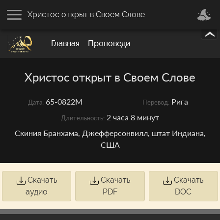
Христос открыт в Своем Слове
Главная
Проповеди
Христос открыт в Своем Слове
65-0822M
Рига
Дата:
Перевод:
2 часа 8 минут
Длительность:
Скиния Бранхама, Джефферсонвилл, штат Индиана,
США
Скачать
Скачать
Скачать
аудио
PDF
DOC