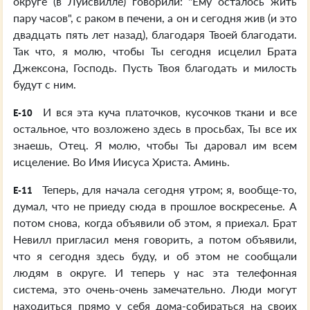
округе (в Луисвилле) говорили: "Ему осталось жить
пару часов", с раком в печени, а он и сегодня жив (и это
двадцать пять лет назад), благодаря Твоей благодати.
Так что, я молю, чтобы Ты сегодня исцелил Брата
Джексона, Господь. Пусть Твоя благодать и милость
будут с ним.
И вся эта куча платочков, кусочков ткани и все
E-10
остальное, что возложено здесь в просьбах, Ты все их
знаешь, Отец. Я молю, чтобы Ты даровал им всем
исцеление. Во Имя Иисуса Христа. Аминь.
Теперь, для начала сегодня утром; я, вообще-то,
E-11
думал, что не приеду сюда в прошлое воскресенье. А
потом снова, когда объявили об этом, я приехал. Брат
Невилл пригласил меня говорить, а потом объявили,
что я сегодня здесь буду, и об этом не сообщали
людям в округе. И теперь у нас эта телефонная
система, это очень-очень замечательно. Люди могут
находиться прямо у себя дома-собираться на своих