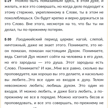
Можно быть помазанным здесь, в этом духе, и
E-29
желать, и все это совершать, но когда дело подходит к
этому стержню, укрепленному в Слове, ты в этом не
поколеблешься. Он будет крепко и верно держаться за
это Слово. Вне этого, несмотря на то, что бы ты ни
делал, ты по-прежнему потерян.
Лаодикийский период церкви: нагой, слепой,
E-30
ничтожный, даже не знает этого. Понимаете, это не-
он помазан, помазан настоящим Духом. Понимаете,
ведь Святой Дух может сойти на человека в его духе,
но его зародыш — это душа. Этот зародыш есть
Слово. Понимаете? И как...Мне все равно, сколько вы
проповедуете, как хорошо вы это делаете, и насколько
вы любите...Это все один из входов к духу. Телом
невозможно любить; любишь духом. Это один из
входов. И можно любить, и даже Бога любить, а по-
прежнему не все в порядке. Можно изгонять бесов и
проповедовать, и все это совершать, по-прежнему не