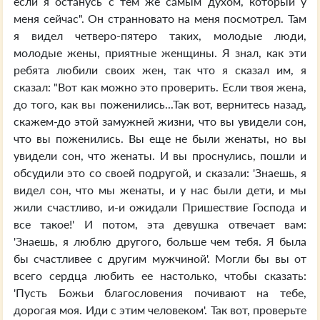
если я останусь с тем же самым духом, который у
меня сейчас". Он странновато на меня посмотрел. Там
я видел четверо-пятеро таких, молодые люди,
молодые жены, приятные женщины. Я знал, как эти
ребята любили своих жен, так что я сказал им, я
сказал: "Вот как можно это проверить. Если твоя жена,
до того, как вы поженились...Так вот, вернитесь назад,
скажем-до этой замужней жизни, что вы увидели сон,
что вы поженились. Вы еще не были женаты, но вы
увидели сон, что женаты. И вы проснулись, пошли и
обсудили это со своей подругой, и сказали: 'Знаешь, я
видел сон, что мы женаты, и у нас были дети, и мы
жили счастливо, и-и ожидали Пришествие Господа и
все такое!' И потом, эта девушка отвечает вам:
'Знаешь, я люблю другого, больше чем тебя. Я была
бы счастливее с другим мужчиной'. Могли бы вы от
всего сердца любить ее настолько, чтобы сказать:
'Пусть Божьи благословения почивают на тебе,
дорогая моя. Иди с этим человеком'. Так вот, проверьте