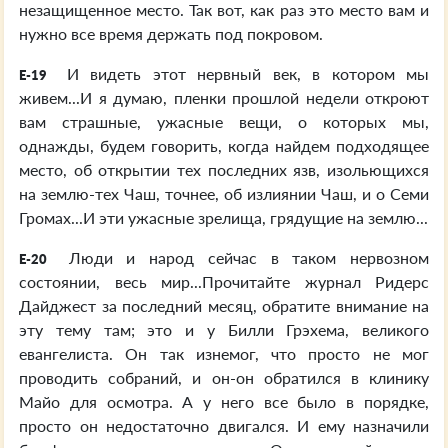
незащищенное место. Так вот, как раз это место вам и
нужно все время держать под покровом.
И видеть этот нервный век, в котором мы
E-19
живем...И я думаю, пленки прошлой недели откроют
вам страшные, ужасные вещи, о которых мы,
однажды, будем говорить, когда найдем подходящее
место, об открытии тех последних язв, изольющихся
на землю-тех Чаш, точнее, об излиянии Чаш, и о Семи
Громах...И эти ужасные зрелища, грядущие на землю...
Люди и народ сейчас в таком нервозном
E-20
состоянии, весь мир...Прочитайте журнал Ридерс
Дайджест за последний месяц, обратите внимание на
эту тему там; это и у Билли Грэхема, великого
евангелиста. Он так изнемог, что просто не мог
проводить собраний, и он-он обратился в клинику
Майо для осмотра. А у него все было в порядке,
просто он недостаточно двигался. И ему назначили