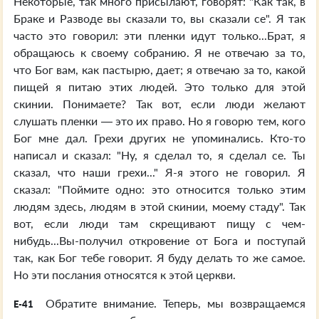
Некоторые, так много присылают, говорят: "Как так, в
Браке и Разводе вы сказали то, вы сказали се". Я так
часто это говорил: эти пленки идут только...Брат, я
обращаюсь к своему собранию. Я не отвечаю за то,
что Бог вам, как пастырю, дает; я отвечаю за то, какой
пищей я питаю этих людей. Это только для этой
скинии. Понимаете? Так вот, если люди желают
слушать пленки — это их право. Но я говорю тем, кого
Бог мне дал. Грехи других не упоминались. Кто-то
написал и сказал: "Ну, я сделал то, я сделал се. Ты
сказал, что наши грехи..." Я-я этого не говорил. Я
сказал: "Поймите одно: это относится только этим
людям здесь, людям в этой скинии, моему стаду". Так
вот, если люди там скрещивают пищу с чем-
нибудь...Вы-получил откровение от Бога и поступай
так, как Бог тебе говорит. Я буду делать то же самое.
Но эти послания относятся к этой церкви.
Обратите внимание. Теперь, мы возвращаемся
E-41