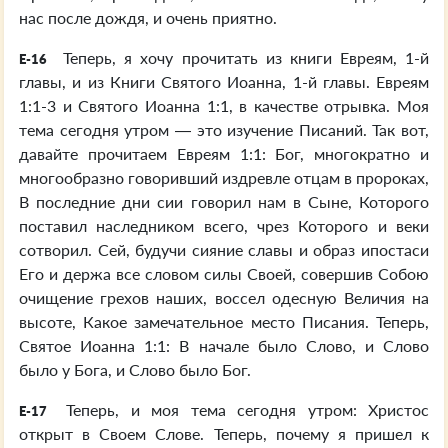
нас после дождя, и очень приятно.
Теперь, я хочу прочитать из книги Евреям, 1-й
E-16
главы, и из Книги Святого Иоанна, 1-й главы. Евреям
1:1-3 и Святого Иоанна 1:1, в качестве отрывка. Моя
тема сегодня утром — это изучение Писаний. Так вот,
давайте прочитаем Евреям 1:1: Бог, многократно и
многообразно говоривший издревле отцам в пророках,
В последние дни сии говорил нам в Сыне, Которого
поставил наследником всего, чрез Которого и веки
сотворил. Сей, будучи сияние славы и образ ипостаси
Его и держа все словом силы Своей, совершив Собою
очищение грехов наших, воссел одесную Величия на
высоте, Какое замечательное место Писания. Теперь,
Святое Иоанна 1:1: В начале было Слово, и Слово
было у Бога, и Слово было Бог.
Теперь, и моя тема сегодня утром: Христос
E-17
открыт в Своем Слове. Теперь, почему я пришел к