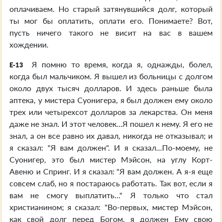
оплачиваем. Но старый затянувшийся долг, который
ты мог бы оплатить, оплати его. Понимаете? Вот,
пусть ничего такого не висит на вас в вашем
хождении.
Я помню то время, когда я, однажды, болел,
E-13
когда был мальчиком. Я вышел из больницы с долгом
около двух тысяч долларов. И здесь раньше была
аптека, у мистера Суонигера, я был должен ему около
трех или четырехсот долларов за лекарства. Он меня
даже не знал. И этот человек...Я пошел к нему. Я его не
знал, а он все равно их давал, никогда не отказывал; и
я сказал: "Я вам должен". И я сказал...По-моему, не
Суонигер, это был мистер Мэйсон, на углу Корт-
Авеню и Спринг. И я сказал: "Я вам должен. А я-я еще
совсем слаб, но я постараюсь работать. Так вот, если я
вам не смогу выплатить..." Я только что стал
христианином; я сказал: "Во-первых, мистер Мэйсон,
как свой долг перед Богом, я должен Ему свою