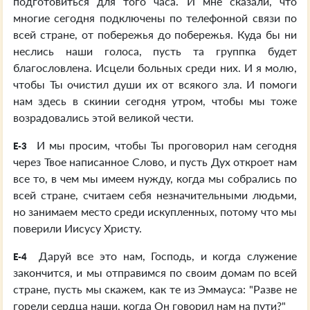
подготовиться для того часа. И мне сказали, что
многие сегодня подключены по телефонной связи по
всей стране, от побережья до побережья. Куда бы ни
неслись наши голоса, пусть та группка будет
благословлена. Исцели больных среди них. И я молю,
чтобы Ты очистил души их от всякого зла. И помоги
нам здесь в скинии сегодня утром, чтобы мы тоже
возрадовались этой великой чести.
И мы просим, чтобы Ты проговорил нам сегодня
E-3
через Твое написанное Слово, и пусть Дух откроет нам
все то, в чем мы имеем нужду, когда мы собрались по
всей стране, считаем себя незначительными людьми,
но занимаем место среди искупленных, потому что мы
поверили Иисусу Христу.
Даруй все это нам, Господь, и когда служение
E-4
закончится, и мы отправимся по своим домам по всей
стране, пусть мы скажем, как те из Эммауса: "Разве не
горели сердца наши, когда Он говорил нам на пути?"