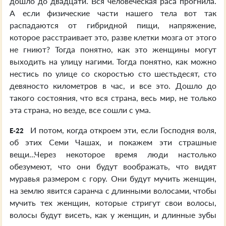
дошло до двадцати. Вся человеческая раса прогнила.
А если физические части нашего тела вот так
распадаются от гибридной пищи, напряжение,
которое расстраивает это, разве клетки мозга от этого
не гниют? Тогда понятно, как это женщины могут
выходить на улицу нагими. Тогда понятно, как можно
нестись по улице со скоростью сто шестьдесят, сто
девяносто километров в час, и все это. Дошло до
такого состояния, что вся страна, весь мир, не только
эта страна, но везде, все сошли с ума.
И потом, когда откроем эти, если Господня воля,
E-22
об этих Семи Чашах, и покажем эти страшные
вещи...Через некоторое время люди настолько
обезумеют, что они будут воображать, что видят
муравья размером с гору. Они будут мучить женщин,
на землю явится саранча с длинными волосами, чтобы
мучить тех женщин, которые стригут свои волосы,
волосы будут висеть, как у женщин, и длинные зубы