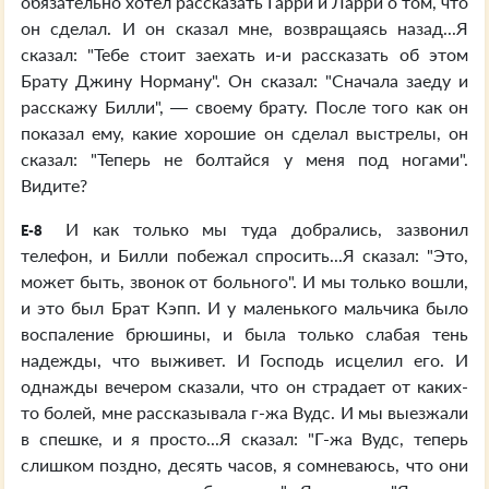
обязательно хотел рассказать Гарри и Ларри о том, что
он сделал. И он сказал мне, возвращаясь назад...Я
сказал: "Тебе стоит заехать и-и рассказать об этом
Брату Джину Норману". Он сказал: "Сначала заеду и
расскажу Билли", — своему брату. После того как он
показал ему, какие хорошие он сделал выстрелы, он
сказал: "Теперь не болтайся у меня под ногами".
Видите?
И как только мы туда добрались, зазвонил
E-8
телефон, и Билли побежал спросить...Я сказал: "Это,
может быть, звонок от больного". И мы только вошли,
и это был Брат Кэпп. И у маленького мальчика было
воспаление брюшины, и была только слабая тень
надежды, что выживет. И Господь исцелил его. И
однажды вечером сказали, что он страдает от каких-
то болей, мне рассказывала г-жа Вудс. И мы выезжали
в спешке, и я просто...Я сказал: "Г-жа Вудс, теперь
слишком поздно, десять часов, я сомневаюсь, что они