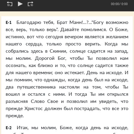
00:00
/ 0:00
Благодарю тебя, Брат Манн!...?..."Богу возможно
E-1
все, верь, только верь". Давайте помолимся. О Боже,
истинно, вот что сегодня вечером является желанием
нашего сердца, только просто верить. Когда мы
собрались здесь в Скинии, солнце садится на запад,
мы молим. Дорогой Бог, чтобы Ты позволил нам
осознать, как близко и то, что солнце садится также
для нашего времени; оно истекает. День на исходе. И
мы помним, что однажды, когда день был на исходе,
два путешественника настояли на том, чтобы Ты
вошел и остался с ними. И тогда Ты им открылся
разъясняя Слово Свое и позволил им увидеть, что
прежде Христос должен был пострадать, что все это
прежде.
Итак, мы молим, Боже, когда день на исходе,
E-2