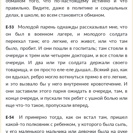
обманом того, что по-настоящему истинно и что
правильно. Видите, даже в политике и социальных
делах, в школе, во всем становится обманом.
Молодой парень однажды рассказывал мне, что
E-53
он был в военном лагере, и молодого солдата
переехал танк; его легкие, его живот, или что там
было, пробит. И они пошли в госпиталь; там стояли в
очереди к трем или четырем докторам, и все стояли в
очереди. И два или три солдата держали своего
товарища, и он просто еле-еле дышал...Всякий раз, как
он вдыхал, ребро могло воткнуться прямо в его легкие,
и это вызвало бы у него внутреннее кровотечение. И
они заставили этого парня ожидать в очереди, там, в
конце очереди, и пускали тех ребят с ушной болью или
еще что-то такое, пропускали вперед.
И примерно тогда, как он встал там, пришел
E-54
какой-то полковник с ребенком, у которого была сыпь,
у его маленького мальчика или девочки была на руке