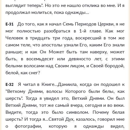
выглядит теперь". Но это не нашло отклика во мне. И я
продолжал молиться, пока однажды...
До того, как я начал Семь Периодов Церкви, я не
E-31
мог полностью разобраться в 1-й главе. Как мог
Человек в тридцать три года, воскресший в том же
самом теле, что апостолы узнали Его, каким Его знали
раньше; и как Он Может быть там наверху, может
быть, в восемьдесят или девяносто лет, с этими
белыми волосами над Своим лицом, и Своей бородой,
белой, как снег?
Я читал в Книге...Даниила, когда он подошел к
E-32
"Ветхому Днями, волосы Которого были белы, как
шерсть". Тогда я увидел это, Ветхий Днями. Он был
Ветхий Днями, тот же самый вчера, сегодня и во веки.
Видите, тогда это было символом. Почему белая
шерсть? И тогда я...Святой Дух, казалось, говорил мне
о фотографии, которую я однажды видел,