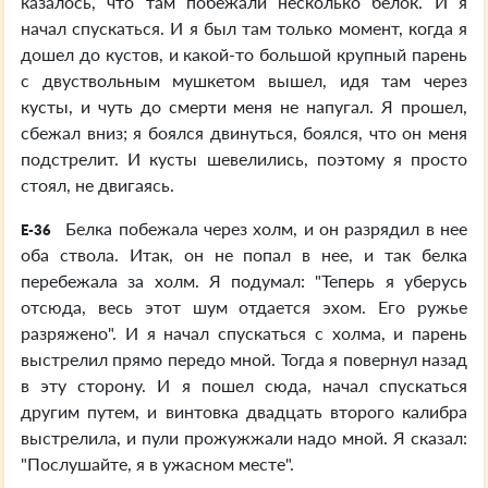
казалось, что там побежали несколько белок. И я
начал спускаться. И я был там только момент, когда я
дошел до кустов, и какой-то большой крупный парень
с двуствольным мушкетом вышел, идя там через
кусты, и чуть до смерти меня не напугал. Я прошел,
сбежал вниз; я боялся двинуться, боялся, что он меня
подстрелит. И кусты шевелились, поэтому я просто
стоял, не двигаясь.
Белка побежала через холм, и он разрядил в нее
E-36
оба ствола. Итак, он не попал в нее, и так белка
перебежала за холм. Я подумал: "Теперь я уберусь
отсюда, весь этот шум отдается эхом. Его ружье
разряжено". И я начал спускаться с холма, и парень
выстрелил прямо передо мной. Тогда я повернул назад
в эту сторону. И я пошел сюда, начал спускаться
другим путем, и винтовка двадцать второго калибра
выстрелила, и пули прожужжали надо мной. Я сказал:
"Послушайте, я в ужасном месте".