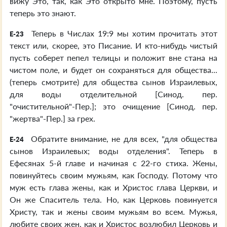
вижу Это, так, как Это открыто мне. Поэтому, пусть
теперь это знают.
Теперь в Числах 19:9 мы хотим прочитать этот
E-23
текст или, скорее, это Писание. И кто-нибудь чистый
пусть соберет пепел телицы и положит вне стана на
чистом поле, и будет он сохраняться для общества...
(теперь смотрите) для общества сынов Израилевых,
для воды отделительной [Синод. пер.
"очистительной"-Пер.]; это очищение [Синод. пер.
"жертва"-Пер.] за грех.
Обратите внимание, не для всех, "для общества
E-24
сынов Израилевых; воды отделения". Теперь в
Ефесянах 5-й главе и начиная с 22-го стиха. Жены,
повинуйтесь своим мужьям, как Господу. Потому что
муж есть глава жены, как и Христос глава Церкви, и
Он же Спаситель тела. Но, как Церковь повинуется
Христу, так и жены своим мужьям во всем. Мужья,
любите своих жен, как и Христос возлюбил Церковь и