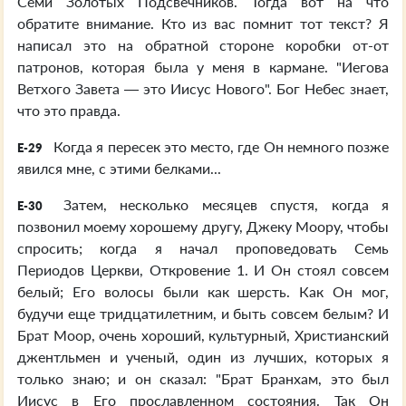
Семи Золотых Подсвечников. Тогда вот на что
обратите внимание. Кто из вас помнит тот текст? Я
написал это на обратной стороне коробки от-от
патронов, которая была у меня в кармане. "Иегова
Ветхого Завета — это Иисус Нового". Бог Небес знает,
что это правда.
Когда я пересек это место, где Он немного позже
E-29
явился мне, с этими белками...
Затем, несколько месяцев спустя, когда я
E-30
позвонил моему хорошему другу, Джеку Моору, чтобы
спросить; когда я начал проповедовать Семь
Периодов Церкви, Откровение 1. И Он стоял совсем
белый; Его волосы были как шерсть. Как Он мог,
будучи еще тридцатилетним, и быть совсем белым? И
Брат Моор, очень хороший, культурный, Христианский
джентльмен и ученый, один из лучших, которых я
только знаю; и он сказал: "Брат Бранхам, это был
Иисус в Его прославленном состояния. Так Он