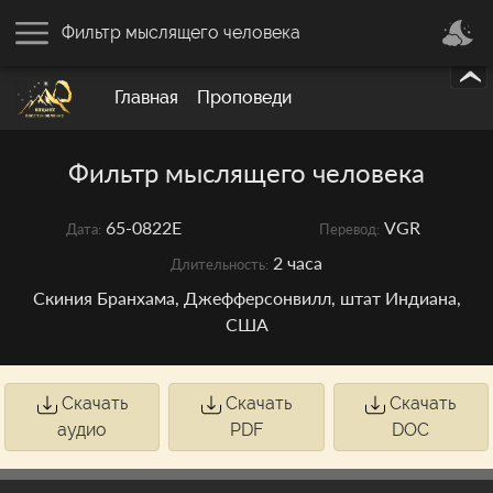
Фильтр мыслящего человека
Главная
Проповеди
Фильтр мыслящего человека
65-0822E
VGR
Дата:
Перевод:
2 часа
Длительность:
Скиния Бранхама, Джефферсонвилл, штат Индиана,
США
Скачать
Скачать
Скачать
аудио
PDF
DOC