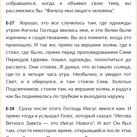
собравшихся, когда я объявил свою тему, вы
рассмеялись бы. "Фильтр мыслящего человека".
Хорошо, это все случилось там, где однажды
E-27
утром Ангелы Господа явились мне, и эти белки были
изречены к существованию. Вы все помните, когда это
произошло. И так же, прямо на вершине холма, где я
стоял, где было...прямо перед проповедованием Семи
Периодов Церкви, пошел, однажды, поохотиться до
рассвета. Они стояли...Я думал, что вставало солнце,
где-то в четыре часа утра. Необычно; я увидел тот
Свет, и я обернулся, и там стояли Семь Золотых
Подсвечников, стояли там, на вершине холма, и радуга
как бы поднималась по трубкам и выходила наружу.
Сразу после этого Господь Иисус явился нам. И
E-28
прямо тогда я услышал Голос, который сказал: "Иегова
Ветхого Завета — это Иисус Нового". И вот Он был
там, спустя некоторое время, открывшийся после этих