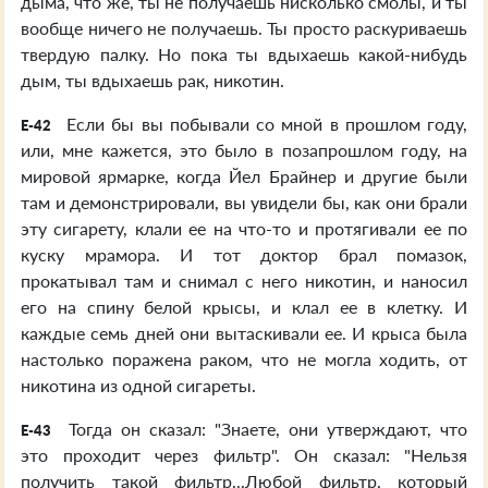
дыма, что же, ты не получаешь нисколько смолы, и ты
вообще ничего не получаешь. Ты просто раскуриваешь
твердую палку. Но пока ты вдыхаешь какой-нибудь
дым, ты вдыхаешь рак, никотин.
Если бы вы побывали со мной в прошлом году,
E-42
или, мне кажется, это было в позапрошлом году, на
мировой ярмарке, когда Йел Брайнер и другие были
там и демонстрировали, вы увидели бы, как они брали
эту сигарету, клали ее на что-то и протягивали ее по
куску мрамора. И тот доктор брал помазок,
прокатывал там и снимал с него никотин, и наносил
его на спину белой крысы, и клал ее в клетку. И
каждые семь дней они вытаскивали ее. И крыса была
настолько поражена раком, что не могла ходить, от
никотина из одной сигареты.
Тогда он сказал: "Знаете, они утверждают, что
E-43
это проходит через фильтр". Он сказал: "Нельзя
получить такой фильтр...Любой фильтр, который