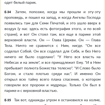
одет белый парик.
Затем, попозже, когда мы прошли и эту-эту
E-34
проповедь, и пошел на запад, и когда Ангелы Господа
появились там для Семи Печатей, и это ушло вверх в
воздух (у нас здесь есть фотография этого, и по всей
стране), и вот Он стоял там, все еще в парике этой
верховной власти. Он — Глава Церкви. Он — Глава
Тела. Ничто не сравнится с Ним, нигде. "Он все
соделал Собой. Он все соделал для Себя, и без Него
ничего не было соделано". "У Него вся власть на
Небесах и на земле", и все принадлежит Ему. "И в Нем
пребывает полнота Божества телесно". "И Слово было
Богом, и стало плотью среди нас". И именно Он
открыл всю тайну всего плана спасения, о котором
говорили все пророки и мудрецы. Только Он был в
парике и с верховной властью.
Так вот, однажды утром я остановился на холме,
E-35