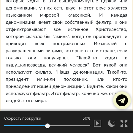
которые ходят в эти вышеупомянутые церкви или
деноминации, у них есть вкус, и этот вкус является
изысканной мировой классикой. И каждая
деноминация имеет свой собственный фильтр, и они
отфильтровывают все истинное Христианство,
которое сказало бы "аминь", когда он проповедует; и
приводят всех постриженных Иезавелей с
разукрашенными лицами, которые есть в стране, если
только они популярны. "Такой-то ходит в
нашу...кинозвезда, великий человек". Вот какой они
используют фильтр. "Наша деноминация. Такой-то,
президент или-или полковник, или кто-то
принадлежит нашей деноминации". Видите, какой они
используют фильтр. Этот фильтр, конечно же, от мира,
людей этого мира.
Люди, они знают, чего хотят. Итак, если они
E-59
50%
Скорость прокрутки
должны получить то, чего они хотят, тогда им нужен
определенного рода фильтр и достаточное количество