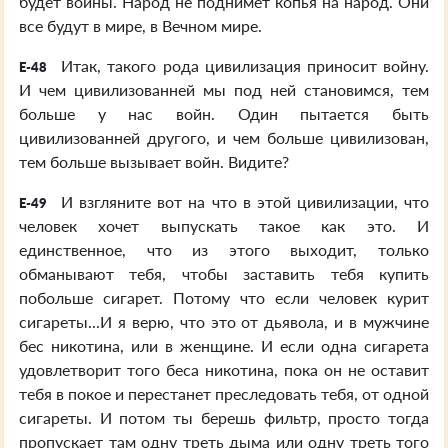
будет войны. Народ не поднимет копья на народ. Они
все будут в мире, в Вечном мире.
Итак, такого рода цивилизация приносит войну.
E-48
И чем цивилизованней мы под ней становимся, тем
больше у нас войн. Один пытается быть
цивилизованней другого, и чем больше цивилизован,
тем больше вызывает войн. Видите?
И взгляните вот на что в этой цивилизации, что
E-49
человек хочет выпускать такое как это. И
единственное, что из этого выходит, только
обманывают тебя, чтобы заставить тебя купить
побольше сигарет. Потому что если человек курит
сигареты...И я верю, что это от дьявола, и в мужчине
бес никотина, или в женщине. И если одна сигарета
удовлетворит того беса никотина, пока он не оставит
тебя в покое и перестанет преследовать тебя, от одной
сигареты. И потом ты берешь фильтр, просто тогда
пропускает там одну треть дыма или одну треть того