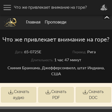
Что же привлекает внимание на горе?
Главная
Проповеди
Что же привлекает внимание на горе?
65-0725E
Рига
Дата:
Перевод:
1 час 47 минут
Длительность:
Скиния Бранхама, Джефферсонвилл, штат Индиана,
США
Скачать
Скачать
Скачать
аудио
PDF
DOC