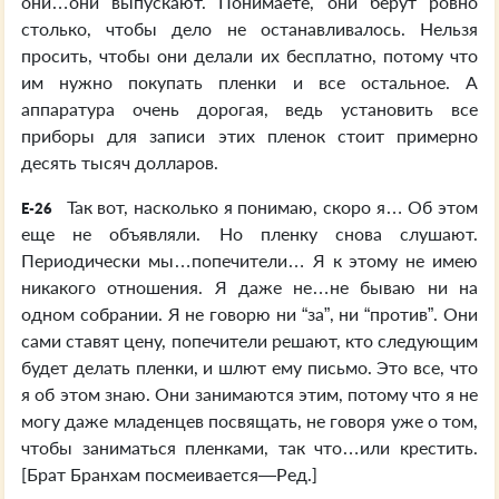
они…они выпускают. Понимаете, они берут ровно
столько, чтобы дело не останавливалось. Нельзя
просить, чтобы они делали их бесплатно, потому что
им нужно покупать пленки и все остальное. А
аппаратура очень дорогая, ведь установить все
приборы для записи этих пленок стоит примерно
десять тысяч долларов.
Так вот, насколько я понимаю, скоро я… Об этом
E-26
еще не объявляли. Но пленку снова слушают.
Периодически мы…попечители… Я к этому не имею
никакого отношения. Я даже не…не бываю ни на
одном собрании. Я не говорю ни “за”, ни “против”. Они
сами ставят цену, попечители решают, кто следующим
будет делать пленки, и шлют ему письмо. Это все, что
я об этом знаю. Они занимаются этим, потому что я не
могу даже младенцев посвящать, не говоря уже о том,
чтобы заниматься пленками, так что…или крестить.
[Брат Бранхам посмеивается—Ред.]