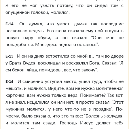
Я его не мог узнать потому, что он сидел там с
опущенной головой, молился.
Он думал, что умрет, думал так последние
E-14
несколько недель. Его жена сказала ему пойти купить
новую пару обуви, а он сказал: “Они мне не
понадобятся. Мне здесь недолго осталось”.
И он на днях встретился со мной в…там во дворе
E-15
у Брата Вудса, восклицал и восхвалял Бога. Сказал: “Я
ем бекон, яйца, помидоры, все, что захочу”.
И смиренно уступил место, ушел туда, чтобы не
E-16
мешать, и молился. Видите, вам не нужна молитвенная
карточка, вам нужна только вера. Понимаете? Так вот,
я не знал, исцелился он или нет, я просто сказал: “Этот
мужчина молится, у него что-то не в порядке”. По-
моему, было сказано, что это такое: “Болезнь желудка,
и молится там сзади. Господь Иисус делает тебя