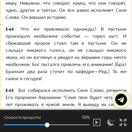
миру. Неважно, что говорит наука, что они говорят,
одно, другое и третье, Он все равно исполняет Свое
Слово. Он вершил историю.
Что же привлекало однажды? В пустыне
E-64
произошло необычное событие — горел куст. И
сбежавший пророк стоял там в пустыне. Он не
слышал никакого голоса, он не слышал никакого
звука, но он взглянул и увидел на вершине горы нечто
необычное. Бог пытался привлечь его внимание! [Брат
Бранхам два раза стучит по кафедре—Ред.] То же
самое и сегодня!
Бог собирался исполнить Свое Слово, реченное
E-65
Его пророком Авраамом: “Семя твое будет четыреста
лет проживать в чужой земле. Я выведу их сильной
рукой”.
50%
Скорость прокрутки
И Он подготавливал человека для этого дела, как
E-66
Он подготавливал ковчег, безопасносное место для