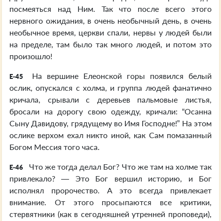
посмеяться над Ним. Так что после всего этого
нервного ожидания, в очень необычный день, в очень
необычное время, церкви спали, нервы у людей были
на пределе, там было так много людей, и потом это
произошло!
На вершине Елеонской горы появился белый
E-45
ослик, опускался с холма, и группа людей фанатично
кричала, срывали с деревьев пальмовые листья,
бросали на дорогу свою одежду, кричали: “Осанна
Сыну Давидову, грядущему во Имя Господне!” На этом
ослике верхом ехал никто иной, как Сам помазанный
Богом Мессия того часа.
Что же тогда делал Бог? Что же там на холме так
E-46
привлекало? — Это Бог вершил историю, и Бог
исполнял пророчество. А это всегда привлекает
внимание. От этого просыпаются все критики,
стервятники (как в сегодняшней утренней проповеди),