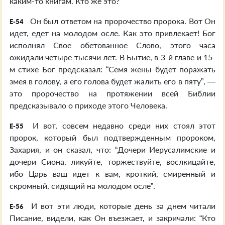
каким-то книгам. Кто же это?”
Он был ответом на пророчество пророка. Вот Он
E-54
идет, едет на молодом осле. Как это привлекает! Бог
исполнял Свое обетованное Слово, этого часа
ожидали четыре тысячи лет. В Бытие, в 3-й главе и 15-
м стихе Бог предсказал: “Семя жены будет поражать
змея в голову, а его голова будет жалить его в пяту”, —
это пророчество на протяжении всей Библии
предсказывало о приходе этого Человека.
И вот, совсем недавно среди них стоял этот
E-55
пророк, который был подтвержденным пророком,
Захария, и он сказал, что: “Дочери Иерусалимские и
дочери Сиона, ликуйте, торжествуйте, вослкицайте,
ибо Царь ваш идет к вам, кроткий, смиренный и
скромный, сидящий на молодом осле”.
И вот эти люди, которые день за днем читали
E-56
Писание, видели, как Он въезжает, и закричали: “Кто