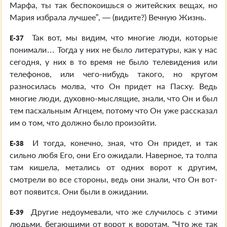
Марфа, ты так беспокоишься о житейских вещах, но
Мария избрала лучшее”, — (видите?) Вечную Жизнь.
Так вот, мы видим, что многие люди, которые
E-37
понимали… Тогда у них не было литературы, как у нас
сегодня, у них в то время не было телевидения или
телефонов, или чего-нибудь такого, но кругом
разносилась молва, что Он придет на Пасху. Ведь
многие люди, духовно-мыслящие, знали, что Он и был
тем пасхальным Агнцем, потому что Он уже рассказал
им о том, что должно было произойти.
И тогда, конечно, зная, что Он придет, и так
E-38
сильно любя Его, они Его ожидали. Наверное, та толпа
там кишела, метались от одних ворот к другим,
смотрели во все стороны, ведь они знали, что Он вот-
вот появится. Они были в ожидании.
Другие недоумевали, что же случилось с этими
E-39
людьми, бегающими от ворот к воротам. “Что же так