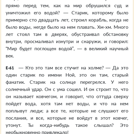
прямо перед тем, как на мир обрушился суд и
уничтожил его водой? — Старик, которому было
примерно сто двадцать лет, строил корабль, когда не
было воды, негде было на нем плавать. Хм-хм. Много
лет стоял там в дверях, обустраивал обстановку
внутри, просмаливал изнутри и снаружи, и говорил:
“Мир будет поглощен водой”, — в великий научный
век.
— Кто это там все стучит на холме? — Да это
E-61
один старик по имени Ной, это он там, старый
фанатик. Старик на солнце перегрелся. У него
солнечный удар. Он с ума сошел. И он строит то, что
он называет ковчегом, и говорит, что оттуда сверху
пойдет вода, хотя там нет воды, и что на нем
поплывут люди; а все те, которые не слушают его
послания, и все, которые не войдут в этот ковчег,
утонут. Ты когда-нибудь такое слышал? Это
необыкновенно привлекало!