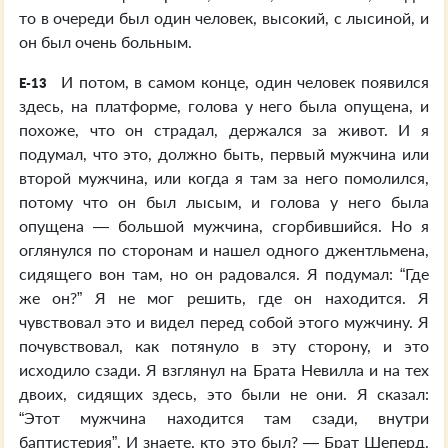
то в очереди был один человек, высокий, с лысиной, и
он был очень больным.
И потом, в самом конце, один человек появился
E-13
здесь, на платформе, голова у него была опущена, и
похоже, что он страдал, держался за живот. И я
подумал, что это, должно быть, первый мужчина или
второй мужчина, или когда я там за него помолился,
потому что он был лысым, и голова у него была
опущена — большой мужчина, сгорбившийся. Но я
оглянулся по сторонам и нашел одного джентльмена,
сидящего вон там, но он радовался. Я подумал: “Где
же он?” Я не мог решить, где он находится. Я
чувствовал это и видел перед собой этого мужчину. Я
почувствовал, как потянуло в эту сторону, и это
исходило сзади. Я взглянул на Брата Невилла и на тех
двоих, сидящих здесь, это были не они. Я сказал:
“Этот мужчина находится там сзади, внутри
баптистерия”. И знаете, кто это был? — Брат Шеперд.