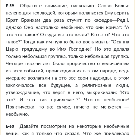
Обратите внимание, насколько Слово Божье
E-59
нелепо для тех людей, которым полагается Ему верить
[Брат Бранхам два раза стучит по кафедре—Ред.],
однако Оно настолько необычно, что они кричат: “А
это что такое? Откуда вы это взяли? Кто это? Что это
такое?” Тогда как им нужно было восклицать: “Осанна
Царю, грядущему во Имя Господне!” Но это делала
только небольшая группка, только небольшая группка.
Четыре тысячи лет было пророчество о величайшем
из всех событий, происходивших в этом народе, ведь
умершие возлагали на это все свои надежды, в этом
заключалось все будущее, а религиозные люди,
утверждавшие, что верят в него, выкрикивали: “Кто
это? И что так привлекает?” Что-то необычное!
Практически, то же самое, ничего не меняется —
необычно.
Давайте посмотрим на некоторые необычные
E-60
вещи, как я только что сказал. Что же привлекало