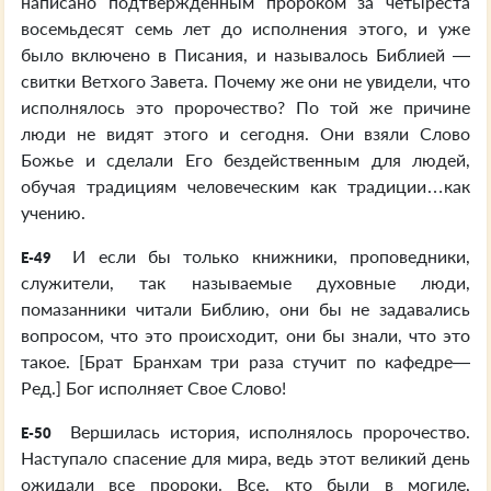
написано подтвержденным пророком за четыреста
восемьдесят семь лет до исполнения этого, и уже
было включено в Писания, и называлось Библией —
свитки Ветхого Завета. Почему же они не увидели, что
исполнялось это пророчество? По той же причине
люди не видят этого и сегодня. Они взяли Слово
Божье и сделали Его бездейственным для людей,
обучая традициям человеческим как традиции…как
учению.
И если бы только книжники, проповедники,
E-49
служители, так называемые духовные люди,
помазанники читали Библию, они бы не задавались
вопросом, что это происходит, они бы знали, что это
такое. [Брат Бранхам три раза стучит по кафедре—
Ред.] Бог исполняет Свое Слово!
Вершилась история, исполнялось пророчество.
E-50
Наступало спасение для мира, ведь этот великий день
ожидали все пророки. Все, кто были в могиле,