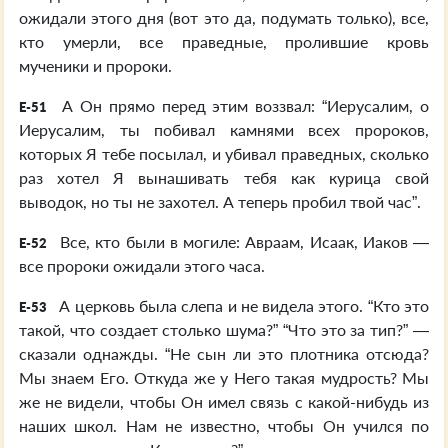
ожидали этого дня (вот это да, подумать только), все,
кто умерли, все праведные, пролившие кровь
мученики и пророки.
А Он прямо перед этим воззвал: “Иерусалим, о
E-51
Иерусалим, ты побивал камнями всех пророков,
которых Я тебе посылал, и убивал праведных, сколько
раз хотел Я вынашивать тебя как курица свой
выводок, но ты не захотел. А теперь пробил твой час”.
Все, кто были в могиле: Авраам, Исаак, Иаков —
E-52
все пророки ожидали этого часа.
А церковь была слепа и не видела этого. “Кто это
E-53
такой, что создает столько шума?” “Что это за тип?” —
сказали однажды. “Не сын ли это плотника отсюда?
Мы знаем Его. Откуда же у Него такая мудрость? Мы
же не видели, чтобы Он имел связь с какой-нибудь из
наших школ. Нам не известно, чтобы Он учился по