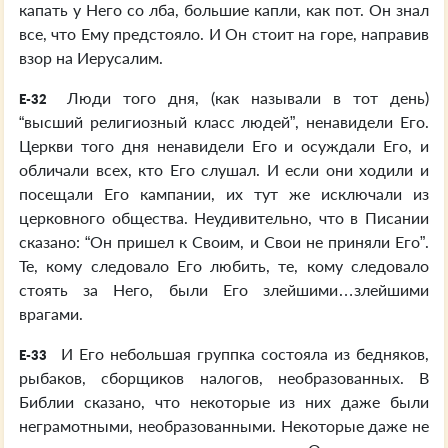
капать у Него со лба, большие капли, как пот. Он знал
все, что Ему предстояло. И Он стоит на горе, направив
взор на Иерусалим.
Люди того дня, (как называли в тот день)
E-32
“высший религиозный класс людей”, ненавидели Его.
Церкви того дня ненавидели Его и осуждали Его, и
обличали всех, кто Его слушал. И если они ходили и
посещали Его кампании, их тут же исключали из
церковного общества. Неудивительно, что в Писании
сказано: “Он пришел к Своим, и Свои не приняли Его”.
Те, кому следовало Его любить, те, кому следовало
стоять за Него, были Его злейшими…злейшими
врагами.
И Его небольшая группка состояла из бедняков,
E-33
рыбаков, сборщиков налогов, необразованных. В
Библии сказано, что некоторые из них даже были
неграмотными, необразованными. Некоторые даже не