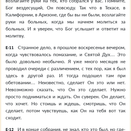
возлагайте руки на тех, кто собрался у вас. Помните,
Бог вездесущий, Он повсюду. Так что в Техасе, в
Калифорнии, в Аризоне, где бы вы ни были, возлагайте
руки на больных, когда мы начнем молиться за
больных. И я уверен, что Бог услышит и ответит на
молитву.
Странное дело, в прошлое воскресенье вечером,
E-11
когда чувствовалось помазание, и Святой Дух… Это
было довольно необычно. Я уже много месяцев не
проводил очереди с различением, с тех пор, как я был
здесь в другой раз. И тогда подошел там при
обетовании… Неизвестно, сделает Он это или нет.
Невозможно сказать, что Он это сделает. Нужно
просто подниматься и ждать. Он суверен. Он делает,
что хочет. Но стоишь и ждешь, смотришь, что Он
сделает, потом чувствуешь, как Он на тебя вот так
сходит.
И в конце собрания, не знал, кто это был, но где-
E-12