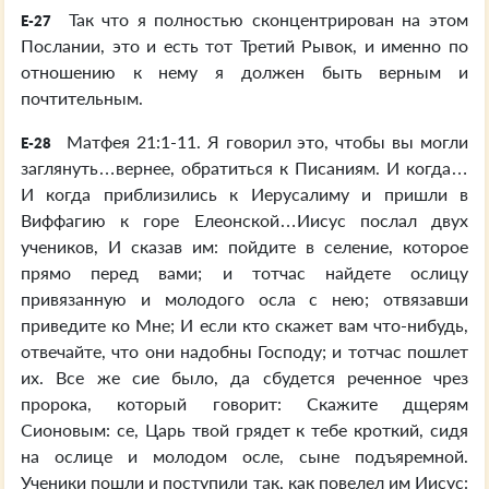
Так что я полностью сконцентрирован на этом
E-27
Послании, это и есть тот Третий Рывок, и именно по
отношению к нему я должен быть верным и
почтительным.
Матфея 21:1-11. Я говорил это, чтобы вы могли
E-28
заглянуть…вернее, обратиться к Писаниям. И когда…
И когда приблизились к Иерусалиму и пришли в
Виффагию к горе Елеонской…Иисус послал двух
учеников, И сказав им: пойдите в селение, которое
прямо перед вами; и тотчас найдете ослицу
привязанную и молодого осла с нею; отвязавши
приведите ко Мне; И если кто скажет вам что-нибудь,
отвечайте, что они надобны Господу; и тотчас пошлет
их. Все же сие было, да сбудется реченное чрез
пророка, который говорит: Скажите дщерям
Сионовым: се, Царь твой грядет к тебе кроткий, сидя
на ослице и молодом осле, сыне подъяремной.
Ученики пошли и поступили так, как повелел им Иисус: