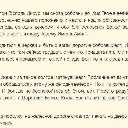
гой Господь Иисус, мы снова собраны во Имя Твое в вел
осознанию нашего положения и места, и наших обязанност
осподь, сегодня вечером, чтобы благословения Божьи ве
сло честь и славу Твоему Имени. Аминь.
диться в церкви и быть с вами, дорогие собравшиеся. И 
аю, что там сейчас тридцать с чем–то, тридцать пять или т
теперь я привыкаю к теплой погоде. Вот, но я так рад на
звинения за такое долгое, затянувшееся Послание этим ут
 обращаться к этому же сегодня вечером. Но я – я хотел 
? И больше не беспокойтесь об Этом, вот. Просто радуй
аключены в Царствие Божье. Когда Бог ставит на вас Сво
а посылку, на железной дороге ставится печать на дверь,
чения.