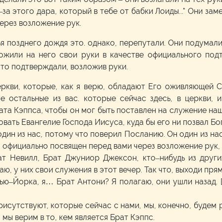
за этого дара, который в тебе от бабки Лоиды..." Они заме
через возложение рук.
ья позднего дождя это. однако, перепутали. Они подумали,
ожили на него свои руки в качестве официального подт
это подтверждали, возложив руки.
еркви, которые, как я верю, обладают Его оживляющей Си
е остальные из вас. которые сейчас здесь, в церкви, и
рата Кэппса, чтобы он мог быть поставлен на служение 
ть Евангелие Господа Иисуса, куда бы его ни позвал Бог.
дин из нас, потому что поверил Посланию. Он один из нас 
л официально посвящен перед вами через возложение рук, ч
ат Невилл, Брат Джуниор Джексон, кто–нибудь из других
ю, у них свои служения в этот вечер. Так что, выходи прям
Нью–Йорка, я… Брат Антони? Я полагаю, они ушли назад. 
рисутствуют, которые сейчас с нами, мы, конечно, будем 
о мы верим в то, кем является Брат Кэппс.