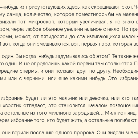
о–нибудь из присутствующих здесь, как скрещивают скот. Ч
рму самца, количество, которое поместилось бы на малень
аивали тот микроскоп, который увеличивал, я не знаю 
м, через любое обычное увеличительное стекло. Но при 
ермы, может, от пятидесяти до ста извивающихся мален
 И вот, когда они смешиваются, вот, первая пара, которая
 один. Вы когда–нибудь задумывались об этом? Те такие же
ко один. И не определишь, какой первый там столкнется. 
редине спермы, и они ползают друг по другу. Необходим
ми или с черными, или еще какими–нибудь. Это избран
збрание, будет ли это мальчик или девочка, или кто та
 хвостик отпадает, это становится началом позвоночни
 а остальные из того миллиона зародышей… Миллион яиц,
ерез избрание того, кто будет жить, а остальные погибают
е они верили посланию одного пророка. Они видели знам