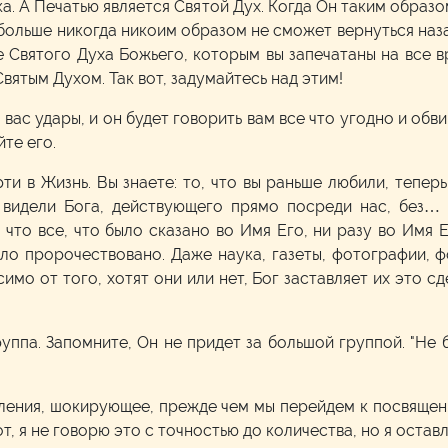
ка. А Печатью является Святой Дух. Когда Он таким образо
больше никогда никоим образом не сможет вернуться наза
е Святого Духа Божьего, которым вы запечатаны на все вр
вятым Духом. Так вот, задумайтесь над этим!
 вас удары, и он будет говорить вам все что угодно и обви
йте его.
рти в Жизнь. Вы знаете: то, что вы раньше любили, теперь
видели Бога, действующего прямо посреди нас, без… 
, что все, что было сказано во Имя Его, ни разу во Имя
было пророчествовано. Даже наука, газеты, фотографии, 
имо от того, хотят они или нет, Бог заставляет их это сд
группа. Запомните, Он не придет за большой группой. "Не
шления, шокирующее, прежде чем мы перейдем к посвяще
вот, я не говорю это с точностью до количества, но я оста