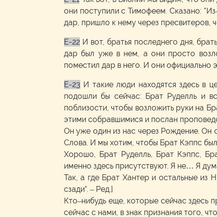
они поступили с Тимофеем. Сказано: "Из–
дар, пришло к нему через пресвитеров, 
E-22
И вот, братья последнего дня, брат
дар был уже в нем, а они просто возл
поместил дар в него. И они официально 
E-23
И такие люди находятся здесь в ц
подошли бы сейчас: Брат Руделль и вс
поблизости, чтобы возложить руки на Б
этими собравшимися и послан проповедова
Он уже один из нас через Рождение. Он о
Слова. И мы хотим, чтобы Брат Кэппс бы
Хорошо, Брат Руделль, Брат Кэппс, Бр
именно здесь присутствуют. Я не… Я дума
Так, а где Брат Хантер и остальные из 
сзади". – Ред.]
Кто–нибудь еще, которые сейчас здесь п
сейчас с нами, в знак признания того, чт