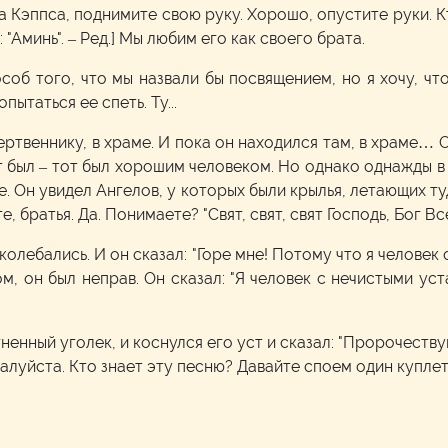
а Кэппса, поднимите свою руку. Хорошо, опустите руки. Кт
"Аминь". – Ред.] Мы любим его как своего брата.
соб того, что мы назвали бы посвящением, но я хочу, чт
пытаться ее спеть. Ту...
твеннику, в храме. И пока он находился там, в храме… 
от был – тот был хорошим человеком. Но однако однажды в 
е. Он увидел Ангелов, у которых были крылья, летающих туд
е, братья. Да. Понимаете? "Свят, свят, свят Господь, Бог
колебались. И он сказал: "Горе мне! Потому что я человек
м, он был неправ. Он сказал: "Я человек с нечистыми ус
ненный уголек, и коснулся его уст и сказал: "Пророчеству
жалуйста. Кто знает эту песню? Давайте споем один куплет