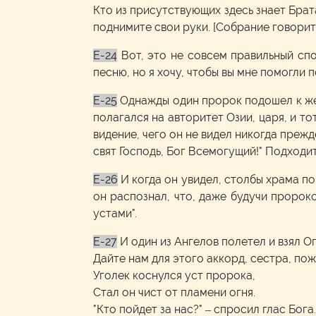
Кто из присутствующих здесь знает Брат
поднимите свои руки. [Собрание говорит: 
E-24
Вот, это не совсем правильный спо
песню, но я хочу, чтобы вы мне помогли по
E-25
Однажды один пророк подошел к жер
полагался на авторитет Озии, царя, и т
видение, чего он не видел никогда прежд
свят Господь, Бог Всемогущий!" Подходит
E-26
И когда он увидел, столбы храма по
он распознал, что, даже будучи пророко
устами".
E-27
И один из Ангелов полетел и взял Ог
Дайте нам для этого аккорд, сестра, по
Уголек коснулся уст пророка,
Стал он чист от пламени огня.
"Кто пойдет за нас?" – спросил глас Бога.