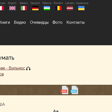
nçais
English
Italiano
Deutsch
Ўзбекча
Română
Latviešu
Українська
Книги
Видео
Очевидцы
Фото
Контакты
умать
ове - Вильнюс
ов
США
Аа