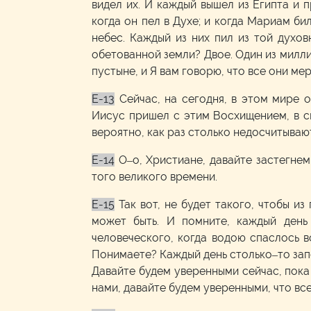
видел их. И каждый вышел из Египта и 
когда он пел в Духе; и когда Мариам би
небес. Каждый из них пил из той духо
обетованной земли? Двое. Один из миллио
пустыне, и Я вам говорю, что все они мер
E-13
Сейчас, на сегодня, в этом мире 
Иисус пришел с этим Восхищением, в све
вероятно, как раз столько недосчитывают
E-14
О–о, Христиане, давайте застегнем
того великого времени.
E-15
Так вот, не будет такого, чтобы и
может быть. И помните, каждый день
человеческого, когда водою спаслось в
Понимаете? Каждый день столько–то зап
Давайте будем уверенными сейчас, пока 
нами, давайте будем уверенными, что все