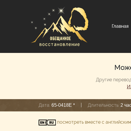
Главная
Може
Другие перевод
И
Дата:
|
Длительность:
65-0418E *
2 ча
посмотреть вместе с английски