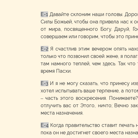
E-1
Давайте склоним наши головы. Доро
Силы Божьей, чтобы она привела нас к 
от мира, посвященного Богу. Даруй, Г
совершаем или говорим, чтобы это прине
E-2
Я счастлив этим вечером опять нахо
только что позвонил своей жене, я полаг
там намного теплей, чем здесь. Так что 
время Пасхи.
E-3
И я не могу сказать, что принесу и
хотел испытывать ваше терпение, а потом
– часть этого воскресения. Понимаете
отлучить вас от Этого, ничто; Вечно з
места назначения.
E-4
Когда правительство ставит печать н
пока он не достигнет своего места назна