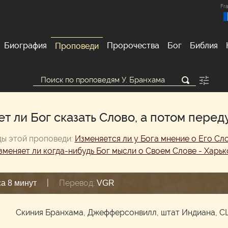
Fra
Биография
Пророчества
Бог
Библия
Проповеди
т ли Бог сказать Слово, а потом перед
ы этой проповеди:
Изменяется ли у Бога мнение о Его Cл
зменяет ли когда-нибудь Бог мысли о Своем Слове - Харьк
|
Перевод:
са 8 минут
VGR
м
Скиния Бранхама, Джефферсонвилл, штат Индиана, 