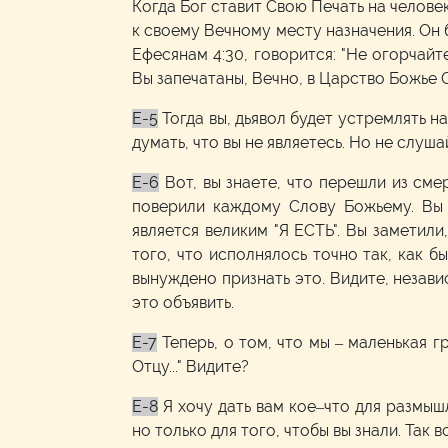
Когда Бог ставит Свою Печать на челове
к своему Вечному месту назначения. Он 
Ефесянам 4:30, говорится: "Не огорчайт
Вы запечатаны, Вечно, в Царство Божье С
E-5
Тогда вы, дьявол будет устремлять на
думать, что вы не являетесь. Но не слуша
E-6
Вот, вы знаете, что перешли из сме
поверили каждому Слову Божьему. Вы 
является великим "Я ЕСТЬ". Вы заметили
того, что исполнялось точно так, как 
вынуждено признать это. Видите, независ
это объявить.
E-7
Теперь, о том, что мы – маленькая 
Отцу..." Видите?
E-8
Я хочу дать вам кое–что для размы
но только для того, чтобы вы знали. Так 