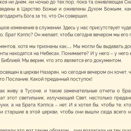
коя ни днем, ни ночью до тех пор, пока та оживляющая Си
введены в Царство Божье и оживлены Духом Божьим, как
лагодарить Бога за то, что Он совершил.
шое изменение в служении. Здесь у нас присутствует чуде
но, Брат Кэппс? Он желает, чтобы сегодня вечером мы его
ентов, хотя мы признаны как… Мы могли бы выдавать док
ты находятся на Небесах. Понимаете? И у него – у него 
 Библией. Мы верим, что это является его документом.
освящен в церкви Назарян, но сегодня вечером он хочет, 
это Послание. Какой преданный поступок!
как живу в Тусоне, и такие замечательные отчеты о Бр
ат этот светильник, излучающий Свет, настолько предан
ки, а на Брата Кэппса – нет. И я хотел бы, чтобы те, к
, и старшие в этой церкви, чтобы они вышли сюда всего 
 делали это вот таким образом – они возлагали на тех рук