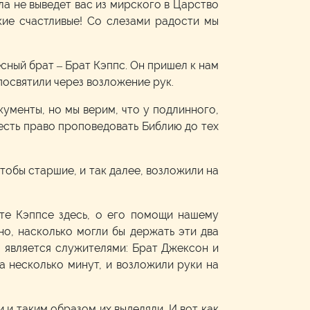
ла не выведет вас из мирского в Царство
ие счастливые! Со слезами радости мы
сный брат – Брат Кэппс. Он пришел к нам
 посвятили через возложение рук.
ументы, но мы верим, что у подлинного,
есть право проповедовать Библию до тех
чтобы старшие, и так далее, возложили на
ате Кэппсе здесь, о его помощи нашему
но, насколько могли бы держать эти два
то является служителями: Брат Джексон и
на несколько минут, и возложили руки на
и и таким образом их выделяли. И вот как