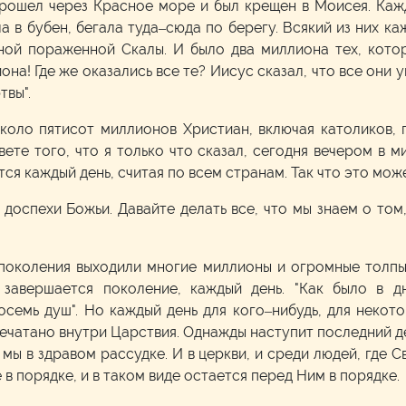
прошел через Красное море и был крещен в Моисея. Кажд
ла в бубен, бегала туда–сюда по берегу. Всякий из них 
вной пораженной Скалы. И было два миллиона тех, кото
на! Где же оказались все те? Иисус сказал, что все они 
твы".
около пятисот миллионов Христиан, включая католиков, 
те того, что я только что сказал, сегодня вечером в м
ся каждый день, считая по всем странам. Так что это може
 доспехи Божьи. Давайте делать все, что мы знаем о том
з поколения выходили многие миллионы и огромные толпы,
 завершается поколение, каждый день. "Как было в д
осемь душ". Но каждый день для кого–нибудь, для некот
ечатано внутри Царствия. Однажды наступит последний де
мы в здравом рассудке. И в церкви, и среди людей, где 
 в порядке, и в таком виде остается перед Ним в порядке.