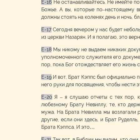
E-16
Не останавливайтесь. Не имейте по
Божье. А вы, которые по–настоящему 
должны стоять на коленях день и ночь, б
E-17
Сегодня вечером у нас будет неболь
из церкви Назарян. И я полагаю, это вер
E-18
Мы никому не выдаем никаких докум
уполномоченного служителя его докумен
пор, пока Бог отождествляет его жизнь с
E-19
И вот, Брат Кэппс был официально п
него руки для посвящения, чтобы нести 
E-20
Я – я слушаю отчеты с тех пор, 
любезному Брату Невиллу, те, кто держ
мужа. На Брата Невилла мы возлагали ру
другие, если они здесь, и Брат Руделль
Брата Кэппса. И это…
E-21
Так вот, в Библии мы видим, что они