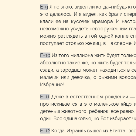
E-9
Я не знаю, видел ли когда–нибудь кт
это делалось. И я видел, как брали спе
клали ее на кусочек мрамора. И настр
невозможно увидеть невооруженным глазо
можно разглядеть в той одной капле сп
поступает столько же яиц, в – в сперме.
E-10
Из того миллиона жить будет только
абсолютно такие же, но жить будет толь
сзади, а зародыш может находиться в се
мальчик или девочка, с рыжими волоса
Избрание!
E-11
Даже в естественном рождении –– и
протискивается в это маленькое яйцо и
детеныш животного, ребенок, все равно.
один. Все одинаковые, но Бог избирает ч
E-12
Когда Израиль вышел из Египта, вс