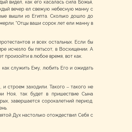
ый видел, как его касалась сила Божья,
каждый вечер ел свежую небесную манну с
рые вышли из Египта. Сколько дошло до
умерли. "Отцы ваши сорок лет ели манну в
протестантов и всех остальных. Если бы
ире исчезло бы пятьсот, в Восхищении. А
т произойти в любое время, вот как.
, как служить Ему, любить Его и ожидать
 и строем заходили. Такого – такого не
ни Ноя, так будет в пришествие Сына
орых, завершается сорокалетний период.
нь.
Святой Дух настолько отождествил Себя с