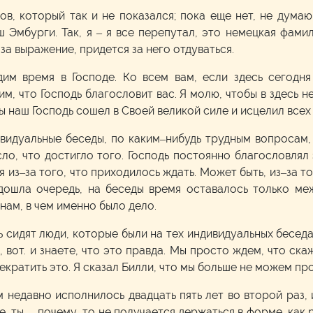
ов, который так и не показался; пока еще нет, не думаю
эш Эмбурги. Так, я – я все перепутал, это немецкая фамил
 за выражение, придется за него отдуваться.
им время в Господе. Ко всем вам, если здесь сегодня
им, что Господь благословит вас. Я молю, чтобы в здесь 
ы наш Господь сошел в Своей великой силе и исцелил всех
видуальные беседы, по каким–нибудь трудным вопросам,
о, что достигло того. Господь постоянно благословлял
я из–за того, что приходилось ждать. Может быть, из–за т
 дошла очередь, на беседы время оставалось только м
нам, в чем именно было дело.
 сидят люди, которые были на тех индивидуальных беседа
, вот. и знаете, что это правда. Мы просто ждем, что ск
кратить это. Я сказал Билли, что мы больше не можем пр
 недавно исполнилось двадцать пять лет во второй раз, и
е, ты… почему–то не получается держаться в форме, как р