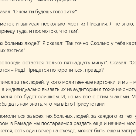
зал: "О чем ты будешь говорить?"
заметок и выписал несколько мест из Писания. Я не знаю,
 приеду туда, и посмотрю, что там".
 больных людей". Я сказал: "Так точно. Сколько у тебя карт
х взяться".
проповедь остается только пятнадцать минут". Сказал: "
ются – Ред.] Придется поторопиться, правда?
имся за тех людей, у кого молитвенные карточки, и мы – 
 а индивидуально вызвать их из аудитории я тоже не смогу
я меня это будет слишком. И, но мы все с этим знакомы. 
бы дать нам знать, что мы в Его Присутствии.
молиться за всех тех больных людей, за каждого из тех, 
ером в Рамаде мы постараемся раздать еще и начнем моли
ется, есть один вечер на съезде, может быть, еще и завтрак