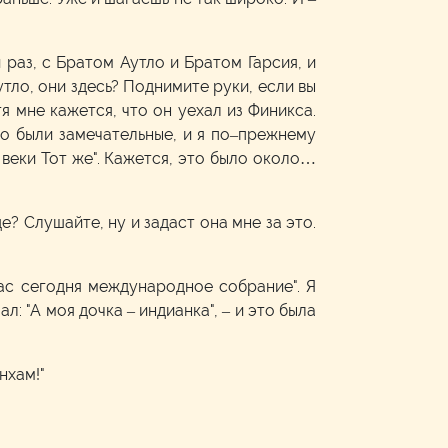
раз, с Братом Аутло и Братом Гарсия, и
тло, они здесь? Поднимите руки, если вы
тя мне кажется, что он уехал из Финикса.
это были замечательные, и я по–прежнему
 веки Тот же". Кажется, это было около…
е? Слушайте, ну и задаст она мне за это.
нас сегодня международное собрание". Я
ал: "А моя дочка – индианка", – и это была
нхам!"