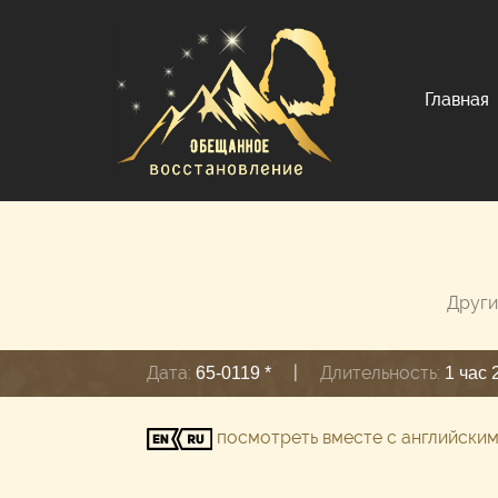
Главная
Други
Дата:
|
Длительность:
65-0119 *
1 час 
посмотреть вместе с английски