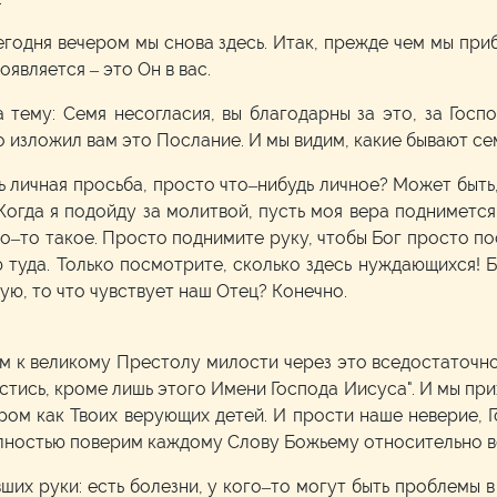
сегодня вечером мы снова здесь. Итак, прежде чем мы при
оявляется – это Он в вас.
 тему: Семя несогласия, вы благодарны за это, за Госп
что изложил вам это Послание. И мы видим, какие бывают се
дь личная просьба, просто что–нибудь личное? Может быть,
 Когда я подойду за молитвой, пусть моя вера поднимется
то–то такое. Просто поднимите руку, чтобы Бог просто п
ю туда. Только посмотрите, сколько здесь нуждающихся!
вую, то что чувствует наш Отец? Конечно.
м к великому Престолу милости через это вседостаточно
тись, кроме лишь этого Имени Господа Иисуса". И мы пр
ром как Твоих верующих детей. И прости наше неверие, 
олностью поверим каждому Слову Божьему относительно вс
вших руки: есть болезни, у кого–то могут быть проблемы 