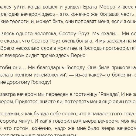
ался уйти, когда вошел и увидел Брата Моора и всех о
 сегодня вечером здесь – это. конечно же, большая честь
кие теологи, и, может быть, они поправят меня, если я оши
ь здесь одного человека, Сестру Роуз. Мы ехали… Мы 
 сказал, что Сестра Роуз очень больна. И мы заехали на 
 Всего несколько слов в молитве, и Господь проговорил к 
ня вечером сидит прямо здесь. Верно.
 чтобы они… Мы благодарны Господу. Она была прикована 
ыла в полном изнеможении", –– из–за какой–то болезни го
ние дорогому Господу!
завтра вечером мы переедем в гостиницу "Рамада". И не за
ечером. Придется, знаете ли, потерпеть меня еще один вече
се рамки, я как бы дал себе слово, что в начале этого го
–сорока минут. И как я говорил вам вчера вечером, моя же
ак что потом, конечно, надо же мне было вчера вечером
есят пять минут вместо тридцати.