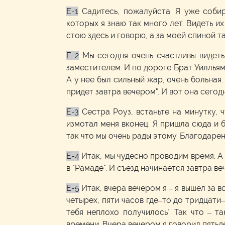
E-1
Садитесь, пожалуйста. Я уже собир
которых я знаю так много лет. Видеть их
стою здесь и говорю, а за моей спиной та
E-2
Мы сегодня очень счастливы видет
заместителем. И по дороге Брат Уилльямс
А у нее был сильный жар, очень больная.
придет завтра вечером". И вот она сегод
E-3
Сестра Роуз, встаньте на минутку,
измотал меня вконец. Я пришла сюда и б
так что мы очень рады этому. Благодаре
E-4
Итак, мы чудесно проводим время. А 
в "Рамаде". И съезд начинается завтра в
E-5
Итак, вчера вечером я – я вышел за в
четырех, пяти часов где–то до тридцати
тебя неплохо получилось". Так что – т
времени. Вчера вечером я говорил пятьд