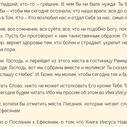
отпадший, кто–то – грешник. В чем бы ни была нужда. Ты
бы – чтобы мы сегодня осознали, что наши враги, все до
в Том, Кто – Кто возлюбил нас и отдал Себя за нас, омыл 
ие, все сомнение, вся суета, все, что не подобно Богу, по
х. Пусть Он проговорит к нам таинственным образом. П
ер, вернет здоровье тем, кто болен и страдает, укрепит
я пора.
м, Господь, и перейдет из этого места в гостиницу Рамад
де. Господь, вот мы собраны вместе и молимся! Ты сказ
слышу с Небес". И. Боже, мы молим, чтобы сегодня так и б
тать Слово, никто не может истолковать Его кроме Тебя. 
сегодня будем читать. Ибо мы просим об этом во Имя Иису
с хотели бы отметить места Писания, которые читает слу
Ефесянам.
л о Послании к Ефесянам, о том, что Книга Иисуса Нав