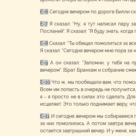
E-6
Сегодня вечером по дороге Билли ска
E-7
Я сказал: "Ну, я тут написал пару 
Посланий". Я сказал: "Я буду знать, когда
E-8
Сказал: "Ты обещал помолиться за всех
Я сказал: "Сегодня вечером мне пора за ни
E-9
А он сказал: "Запомни, у тебя на 
вечером". [Брат Бранхам и собрание сме
E-10
Что ж, мы пообещали вам, что помол
Всем им попасть в очередь не получится,
я – я просто не в силах это сделать. Дл
исцеляет. Это только поднимает веру, что
E-11
И сегодня вечером мы собираемся по
за них помолились. А потом завтра веч
остается завтрашний вечер. И у меня, каж