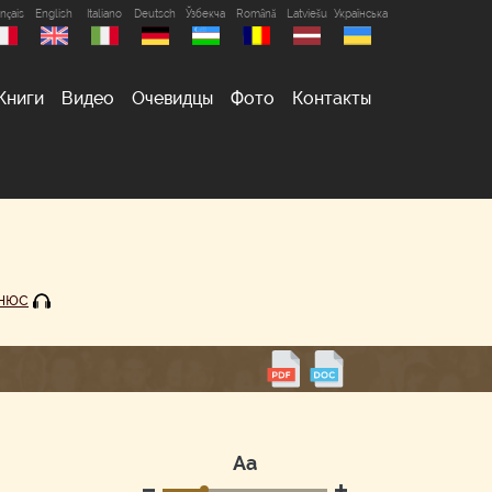
nçais
English
Italiano
Deutsch
Ўзбекча
Română
Latviešu
Українська
Книги
Видео
Очевидцы
Фото
Контакты
ьнюс
Аа