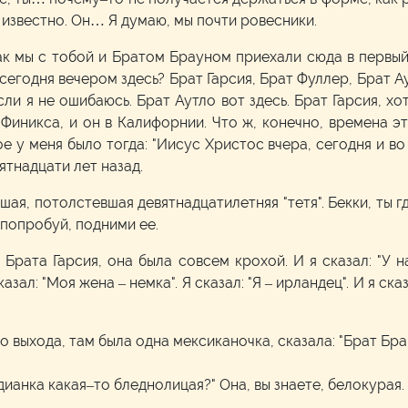
 известно. Он… Я думаю, мы почти ровесники.
ак мы с тобой и Братом Брауном приехали сюда в первый 
егодня вечером здесь? Брат Гарсия, Брат Фуллер, Брат Ау
сли я не ошибаюсь. Брат Аутло вот здесь. Брат Гарсия, хо
з Финикса, и он в Калифорнии. Что ж, конечно, времена 
у меня было тогда: "Иисус Христос вчера, сегодня и во
ятнадцати лет назад.
шая, потолстевшая девятнадцатилетняя "тетя". Бекки, ты гд
 попробуй, подними ее.
Брата Гарсия, она была совсем крохой. И я сказал: "У 
азал: "Моя жена – немка". Я сказал: "Я – ирландец". И я сказ
го выхода, там была одна мексиканочка, сказала: "Брат Бра
дианка какая–то бледнолицая?" Она, вы знаете, белокурая.
.