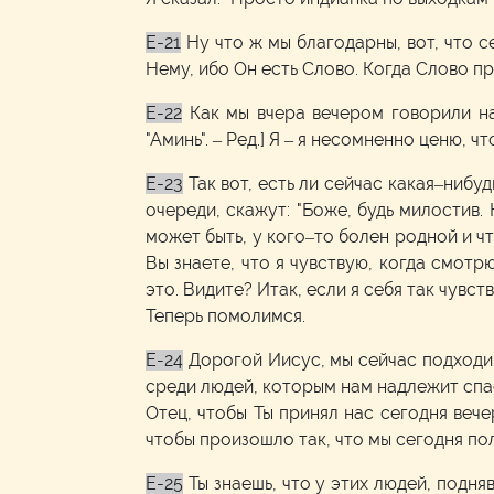
E-21
Нy что ж мы благодарны, вот, что 
Нему, ибо Он есть Слово. Когда Слово пр
E-22
Как мы вчера вечером говорили на
"Аминь". – Ред.] Я – я несомненно ценю, 
E-23
Так вот, есть ли сейчас какая–нибу
очереди, скажут: "Боже, будь милостив.
может быть, у кого–то болен родной и ч
Вы знаете, что я чувствую, когда смотр
это. Видите? Итак, если я себя так чувст
Теперь помолимся.
E-24
Дорогой Иисус, мы сейчас подходи
среди людей, которым нам надлежит спас
Отец, чтобы Ты принял нас сегодня вече
чтобы произошло так, что мы сегодня п
E-25
Ты знаешь, что у этих людей, подня