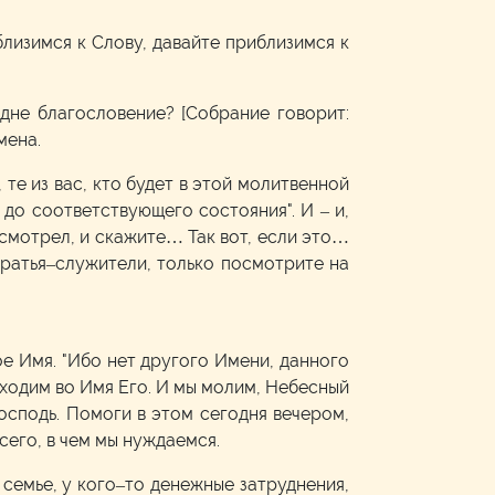
близимся к Слову, давайте приблизимся к
одне благословение? [Собрание говорит:
мена.
 те из вас, кто будет в этой молитвенной
 до соответствующего состояния". И – и,
осмотрел, и скажите… Так вот, если это…
 Братья–служители, только посмотрите на
е Имя. "Ибо нет другого Имени, данного
иходим во Имя Его. И мы молим, Небесный
Господь. Помоги в этом сегодня вечером,
его, в чем мы нуждаемся.
в семье, у кого–то денежные затруднения,