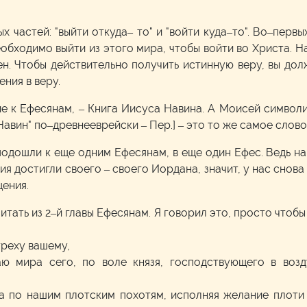
х частей: "выйти откуда– то" и "войти куда–то". Во–перв
обходимо выйти из этого мира, чтобы войти во Христа. Над
. Чтобы действительно получить истинную веру, вы дол
ния в веру.
 к Ефесянам, – Книга Иисуса Навина. А Моисей символиз
Навин" по–древнееврейски – Пер.] – это то же самое слово,
 подошли к еще одним Ефесянам, в еще один Ефес. Ведь н
я достигли своего – своего Иордана, значит, у нас снова
щения.
читать из 2–й главы Ефесянам. Я говорил это, просто чтобы
греху вашему,
ю мира сего, по воле князя, господствующего в возд
а по нашим плотским похотям, исполняя желание плоти 