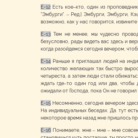
E-12
Есть кое–кто, один из проповедник
"Эмбурги". – Ред.] Эмбурги, Эмбурги, К
возможно, как у нас говорится, извините
E-13
Тем не менее, мы чудесно провод
безусловно, рады видеть вас здесь и вер
когда разойдемся сегодня вечером, чтоб
E-14
Раньше я приглашал людей на инди
количество желающих так быстро выросл
четыреста, а затем люди стали обижатьс
ждать где–то один год или два, чтобы
ожидали от Господа, пока Он не говорил 
E-15
Несомненно, сегодня вечером здесь
На индивидуальных беседах. Да. тут есть
некоторое время назад мне пришлось пре
E-16
Понимаете, мне – мне – мне совсем
становишься чуть постарше, ты просто н