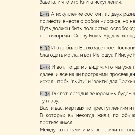
Завета, и что это Книга искупления.
E-31
А искупление состоит из двух разны
принести вместе с собой мирское, но не
Путь должен быть полностью освобожден
противоречит Слову Божьему, для вхожде
E-32
И это было Ветхозаветное Послание
благодать могла, и вот Иегошуа ["Иисус 
E-33
И вот, тогда мы видим, что мы уже
далее, и все наши программы просвещени
исход, чтобы "выйти" и "войти" для Восхи
E-34
Так вот, сегодня вечером мы будем 
ту главу.
Вас, и вас, мертвых по преступлениям и 
В которых вы некогда жили, по обыча
противящихся,
Между которыми и мы все жили некогд