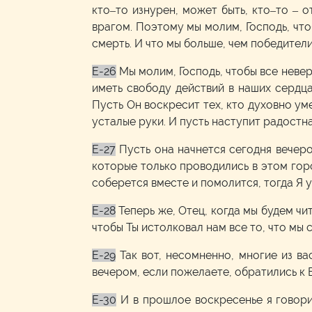
кто–то изнурен, может быть, кто–то – 
врагом. Поэтому мы молим, Господь, что
смерть. И что мы больше, чем победители 
E-26
Мы молим, Господь, чтобы все невер
иметь свободу действий в наших сердца
Пусть Он воскресит тех, кто духовно ум
усталые руки. И пусть наступит радостна
E-27
Пусть она начнется сегодня вечеро
которые только проводились в этом горо
соберется вместе и помолится, тогда Я у
E-28
Теперь же, Отец, когда мы будем чи
чтобы Ты истолковал нам все то, что мы 
E-29
Так вот, несомненно, многие из ва
вечером, если пожелаете, обратились к 
E-30
И в прошлое воскресенье я говори