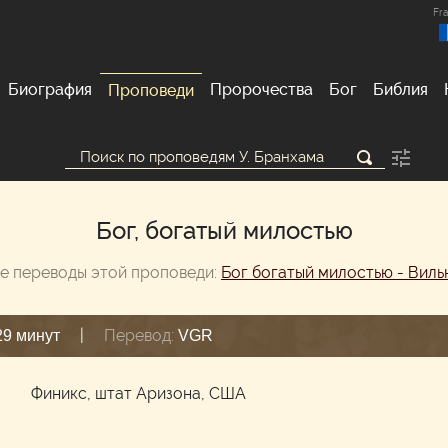
Fra
Биография
Пророчества
Бог
Библия
Проповеди
Бог, богатый милостью
е переводы этой проповеди:
Бог богатый милостью - Вил
|
Перевод:
29 минут
VGR
м
Финикс, штат Аризона, США