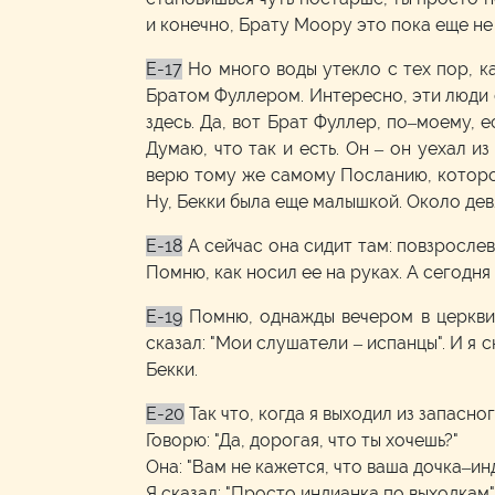
и конечно, Брату Моору это пока еще не
E-17
Но много воды утекло с тех пор, к
Братом Фуллером. Интересно, эти люди с
здесь. Да, вот Брат Фуллер, по–моему, е
Думаю, что так и есть. Он – он уехал и
верю тому же самому Посланию, которое 
Ну, Бекки была еще малышкой. Около дев
E-18
А сейчас она сидит там: повзрослев
Помню, как носил ее на руках. А сегодня
E-19
Помню, однажды вечером в церкви 
сказал: "Мои слушатели – испанцы". И я ск
Бекки.
E-20
Так что, когда я выходил из запасно
Говорю: "Да, дорогая, что ты хочешь?"
Она: "Вам не кажется, что ваша дочка–ин
Я сказал: "Просто индианка по выходкам"