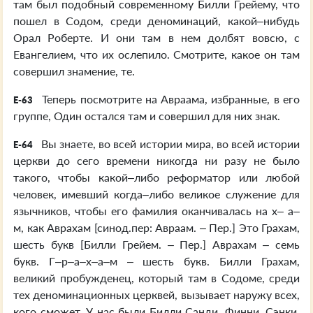
там был подобный современному Билли Грейему, что
пошел в Содом, среди деноминаций, какой–нибудь
Орал Роберте. И они там в нем долбят вовсю, с
Евангелием, что их ослепило. Смотрите, какое он там
совершил знамение, те.
Теперь посмотрите на Авраама, избранные, в его
E-63
группе, Один остался там и совершил для них знак.
Вы знаете, во всей истории мира, во всей истории
E-64
церкви до сего времени никогда ни разу не было
такого, чтобы какой–либо реформатор или любой
человек, имевший когда–либо великое служение для
язычников, чтобы его фамилия оканчивалась на х– а–
м, как Аврахам [синод.пер: Авраам. – Пер.] Это Грахам,
шесть букв [Билли Грейем. – Пер.] Аврахам – семь
букв. Г–р–а–х–а–м – шесть букв. Билли Грахам,
великий пробужденец, который там в Содоме, среди
тех деноминационных церквей, вызывает наружу всех,
кого сможет. У нас были Билли Санди, Финни, Сэнки,