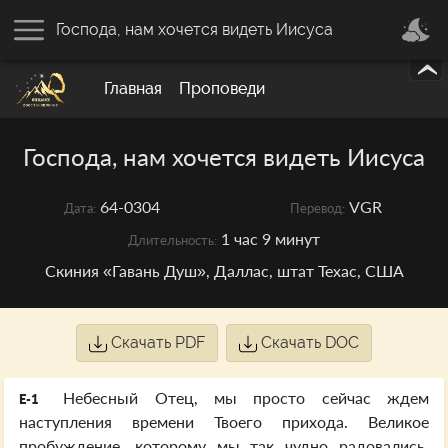
Господа, нам хочется видеть Иисуса
Главная
Проповеди
Господа, нам хочется видеть Иисуса
64-0304
VGR
Дата:
Перевод:
1 час 9 минут
Длительность:
Скиния «Гавань Душ», Даллас, штат Техас, США
Скачать PDF
Скачать DOC
Небесный Отец, мы просто сейчас ждем
E-1
наступления времени Твоего прихода. Великое
пробуждение, которому мы так чудно радовались,