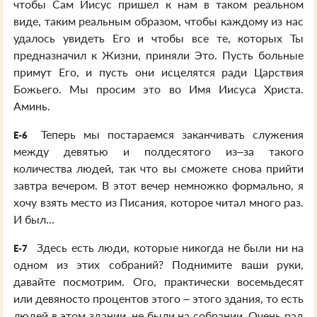
чтобы Сам Иисус пришел к нам в таком реальном
виде, таким реальным образом, чтобы каждому из нас
удалось увидеть Его и чтобы все те, которых Ты
предназначил к Жизни, приняли Это. Пусть больные
примут Его, и пусть они исцелятся ради Царствия
Божьего. Мы просим это во Имя Иисуса Христа.
Аминь.
Теперь мы постараемся заканчивать служения
E-6
между девятью и полдесятого из–за такого
количества людей, так что вы сможете снова прийти
завтра вечером. В этот вечер немножко формально, я
хочу взять место из Писания, которое читал много раз.
И был...
Здесь есть люди, которые никогда не были ни на
E-7
одном из этих собраний? Поднимите ваши руки,
давайте посмотрим. Ого, практически восемьдесят
или девяносто процентов этого – этого здания, то есть
людей в этом здании, не были на собрании. Очень рад