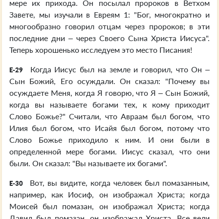
мере их прихода. Он посылал пророков в Ветхом
Завете, мы изучали в Евреям 1: "Бог, многократно и
многообразно говорил отцам через пророков; в эти
последние дни – через Своего Сына Христа Иисуса".
Теперь хорошенько исследуем это место Писания!
Когда Иисус был на земле и говорил, что Он –
E-29
Сын Божий, Его осуждали. Он сказал: "Почему вы
осуждаете Меня, когда Я говорю, что Я – Сын Божий,
когда вы называете богами тех, к кому приходит
Слово Божье?" Считали, что Авраам был богом, что
Илия был богом, что Исайя был богом, потому что
Слово Божье приходило к ним. И они были в
определенной мере богами. Иисус сказал, что они
были. Он сказал: "Вы называете их богами".
Вот, вы видите, когда человек был помазанным,
E-30
например, как Иосиф, он изображал Христа; когда
Моисей был помазан, он изображал Христа; когда
Давид был помазан, он изображал Христа. Все вели