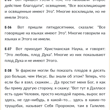
действие благодати", освящение, "Все восклицающие
и освященные имеют Это". Многие восклицали, но не
имели Этого.
Вот пришли пятидесятники, сказали: "Все
E-36
говорящие на языках имеют Это". Многие говорили на
языках и Этого не имели.
Вот приходит Христианская Наука, и говорят:
E-37
"Это любовь, плод Духа". Многие из них показывают
плод Духа и не имеют Этого.
Те фарисеи могли бы показать плодов в десять
E-38
раз больше, чем Иисус. Вы знали об этом? Теперь, что
если бы я взял, скажем… Да простит меня Бог, я как
бы приму другую сторону, я скажу: "Вот тут в Далласе
есть один Человек, просто молодой парень, вырос вот
здесь, не где–нибудь, в какой–то… здесь в каких–то
трущобах, называет Себя Пророком, там в Галилее.