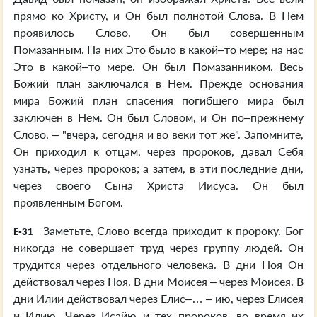
прямо ко Христу, и Он был полнотой Слова. В Нем
проявилось Слово. Он был совершенным
Помазанным. На них Это было в какой–то мере; на нас
Это в какой–то мере. Он был Помазанником. Весь
Божий план заключался в Нем. Прежде основания
мира Божий план спасения погибшего мира был
заключен в Нем. Он был Словом, и Он по–прежнему
Слово, – "вчера, сегодня и во веки тот же". Запомните,
Он приходил к отцам, через пророков, давал Себя
узнать, через пророков; а затем, в эти последние дни,
через своего Сына Христа Иисуса. Он был
проявленным Богом.
Заметьте, Слово всегда приходит к пророку. Бог
E-31
никогда не совершает труд через группу людей. Он
трудится через отдельного человека. В дни Ноя Он
действовал через Ноя. В дни Моисея – через Моисея. В
дни Илии действовал через Елис–… – ию, через Елисея
и Илию. Через Исайю и тех пророков, во время их