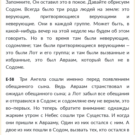
Запомните, Он оставил это в покое. Давайте обрисуем
Содом. Всегда было три рода людей на земле: это
верующие, притворяющиеся верующими и
неверующие. Они в каждой группе. Может быть, в
какой–нибудь вечер на этой неделе мы будем об этом
говорить. Но в то время там были неверующие,
содомляне; там были притворяющиеся верующими –
это были Лот и его группа; и там были вызванные и
избранные, это был Авраам, который был не в
Содоме.
Три Ангела сошли именно перед появлением
E-58
обещанного сына. Ведь Авраам странствовал и
ожидал обещанного сына; а Лот забыл все обещания
и отправился в Содом; и содомляне ему не верили, это
во–первых. Но теперь обратите внимание: однажды
жарким утром с Небес сошли три Существа. И когда
они пришли к Аврааму, Один из них остался с ним. А
двое из них пошли в Содом, вызвать тех, кто остался в