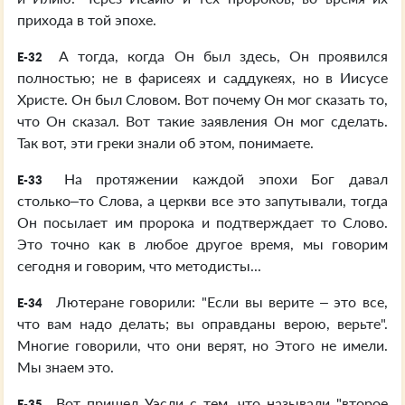
прихода в той эпохе.
А тогда, когда Он был здесь, Он проявился
E-32
полностью; не в фарисеях и саддукеях, но в Иисусе
Христе. Он был Словом. Вот почему Он мог сказать то,
что Он сказал. Вот такие заявления Он мог сделать.
Так вот, эти греки знали об этом, понимаете.
На протяжении каждой эпохи Бог давал
E-33
столько–то Слова, а церкви все это запутывали, тогда
Он посылает им пророка и подтверждает то Слово.
Это точно как в любое другое время, мы говорим
сегодня и говорим, что методисты...
Лютеране говорили: "Если вы верите – это все,
E-34
что вам надо делать; вы оправданы верою, верьте".
Многие говорили, что они верят, но Этого не имели.
Мы знаем это.
Вот пришел Уэсли с тем, что называли "второе
E-35