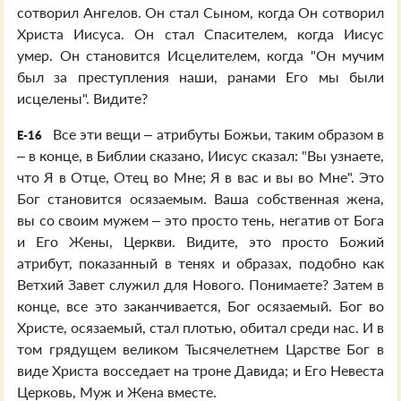
сотворил Ангелов. Он стал Сыном, когда Он сотворил
Христа Иисуса. Он стал Спасителем, когда Иисус
умер. Он становится Исцелителем, когда "Он мучим
был за преступления наши, ранами Его мы были
исцелены". Видите?
Все эти вещи – атрибуты Божьи, таким образом в
E-16
– в конце, в Библии сказано, Иисус сказал: "Вы узнаете,
что Я в Отце, Отец во Мне; Я в вас и вы во Мне". Это
Бог становится осязаемым. Ваша собственная жена,
вы со своим мужем – это просто тень, негатив от Бога
и Его Жены, Церкви. Видите, это просто Божий
атрибут, показанный в тенях и образах, подобно как
Ветхий Завет служил для Нового. Понимаете? Затем в
конце, все это заканчивается, Бог осязаемый. Бог во
Христе, осязаемый, стал плотью, обитал среди нас. И в
том грядущем великом Тысячелетнем Царстве Бог в
виде Христа восседает на троне Давида; и Его Невеста
Церковь, Муж и Жена вместе.