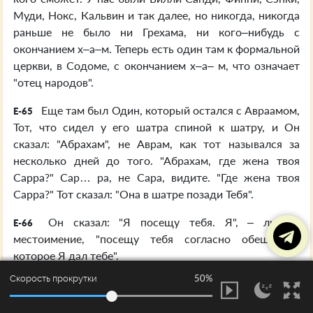
Муди, Нокс, Кальвин и так далее, но никогда, никогда
раньше не было ни Грехама, ни кого–нибудь с
окончанием х–а–м. Теперь есть один там к формальной
церкви, в Содоме, с окончанием х–а– м, что означает
"отец народов".
Еще там был Один, который остался с Авраамом,
E-65
Тот, что сидел у его шатра спиной к шатру, и Он
сказал: "Абрахам", не Аврам, как тот назывался за
несколько дней до того. "Абрахам, где жена твоя
Сарра?" Сар… ра, не Сара, видите. "Где жена твоя
Сарра?" Тот сказал: "Она в шатре позади Тебя".
Он сказал: "Я посещу тебя. Я", – личное
E-66
местоимение, "посещу тебя согласно обещанию,
которое Я дал тебе".
50%
Скорость прокрутки
И Сарра, будучи в столетнем возрасте, там в
E-67
шатре рассмеялась про себя, подумав: "Как же я, уже