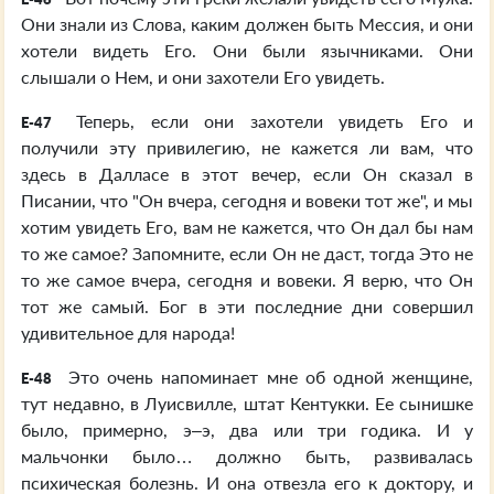
Они знали из Слова, каким должен быть Мессия, и они
хотели видеть Его. Они были язычниками. Они
слышали о Нем, и они захотели Его увидеть.
Теперь, если они захотели увидеть Его и
E-47
получили эту привилегию, не кажется ли вам, что
здесь в Далласе в этот вечер, если Он сказал в
Писании, что "Он вчера, сегодня и вовеки тот же", и мы
хотим увидеть Его, вам не кажется, что Он дал бы нам
то же самое? Запомните, если Он не даст, тогда Это не
то же самое вчера, сегодня и вовеки. Я верю, что Он
тот же самый. Бог в эти последние дни совершил
удивительное для народа!
Это очень напоминает мне об одной женщине,
E-48
тут недавно, в Луисвилле, штат Кентукки. Ее сынишке
было, примерно, э–э, два или три годика. И у
мальчонки было… должно быть, развивалась
психическая болезнь. И она отвезла его к доктору, и