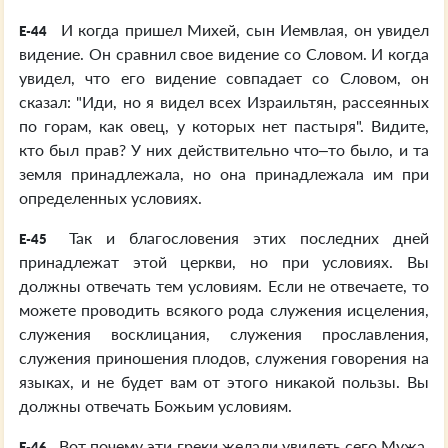
И когда пришел Михей, сын Иемвлая, он увидел
E-44
видение. Он сравнил свое видение со Словом. И когда
увидел, что его видение совпадает со Словом, он
сказал: "Иди, но я видел всех Израильтян, рассеянных
по горам, как овец, у которых нет пастыря". Видите,
кто был прав? У них действительно что–то было, и та
земля принадлежала, но она принадлежала им при
определенных условиях.
Так и благословения этих последних дней
E-45
принадлежат этой церкви, но при условиях. Вы
должны отвечать тем условиям. Если не отвечаете, то
можете проводить всякого рода служения исцеления,
служения восклицания, служения прославления,
служения приношения плодов, служения говорения на
языках, и не будет вам от этого никакой пользы. Вы
должны отвечать Божьим условиям.
Вот почему эти греки желали увидеть сего Мужа.
E-46