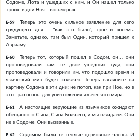
Содоме, Лота и ушедших с ним, и Он нашел только
троих; в дни Ноя – восьмерых.
Теперь это очень сильное заявление для сего
E-59
грядущего дня – "как это было", трое и восемь.
Заметьте, однако, там был Один, который пришел к
Аврааму.
Теперь тот, который пошел в Содом, он… они
E-60
проповедовали там, те двое ушедших туда, они
проповедовали и говорили им, что подошло время и
языческий мир будет сожжен. Теперь взгляните на
картину Содома в эти дни; не потоп, как при Ное, но в
этот раз огонь, для уничтожения языческого мира.
А настоящие верующие из язычников ожидают
E-61
обещанного Сына, Сына Божьего, и мы ожидаем. Они
не в Содоме. Они вызванные.
Содомом были те теплые церковные члены. И
E-62