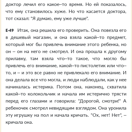
доктор лечил его какое–то время. Но ей показалось,
что ему становилось хуже. Но что касается доктора,
тот сказал: "Я думаю, ему уже лучше".
Итак, она решила его проверить. Она повезла его
E-49
в дешевый магазин, и она взяла какой–то предмет,
который мог бы привлечь внимание этого ребенка, но
он – он на него не смотрел. И она прошла к другому
прилавку, там взяла что–то такое, что могло бы
привлечь его внимание, какой–то пистолетик или что–
то, и – и это все равно не привлекало его внимание. И
она делала все что могла, и люди наблюдали, как у нее
начиналась истерика. Потом она, наконец, схватила
какой–то колокольчик и начала им истерично трясти
перед его глазами и говорила: "Дорогой, смотри!" А
ребеночек смотрел невидящим взглядом. Она уронила
эту игрушку на пол и начала кричать. "Ох, нет! Нет", –
кричала она.