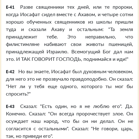
Разве священники тех дней, или те пророки,
E-41
когда Иосафат сидел вместе с Ахавом, и четыре сотни
хорошо обученных священников из школы пришли
туда и сказали Ахаву и остальным: "Та земля
принадлежит тебе. Это неправильно, что
филистимляне набивают свои животы пшеницей,
принадлежащей Израилю. Всемогущий Бог дал нам
это. И ТАК ГОВОРИТ ГОСПОДЬ, поднимайся и иди!"
Но вы знаете, Иосафат был духовным человеком,
E-42
для него это не прозвучало правдоподобно. Он сказал:
"Нет ли у тебя еще одного, которого ты мог бы
спросить?"
Сказал: "Есть один, но я не люблю его". Да.
E-43
Конечно. Сказал: "Он всегда пророчествует злое. Он
осуждает наш народ, что бы он ни делал. Он не
согласится с остальными". Сказал: "Не говори, царь,
так, но приведи его".