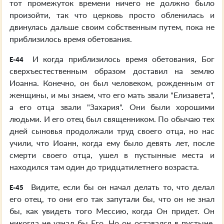
тот промежуток времени ничего не должно было
произойти, так что церковь просто обленилась и
двинулась дальше своим собственным путем, пока не
приблизилось время обетования.
И когда приблизилось время обетования, Бог
E-44
сверхъестественным образом доставил на землю
Иоанна. Конечно, он был человеком, рожденным от
женщины, и мы знаем, что его мать звали "Елизавета",
а его отца звали "Захария". Они были хорошими
людьми. И его отец был священником. По обычаю тех
дней сыновья продолжали труд своего отца, но нас
учили, что Иоанн, когда ему было девять лет, после
смерти своего отца, ушел в пустынные места и
находился там один до тридцатилетнего возраста.
Видите, если бы он начал делать то, что делал
E-45
его отец, то они его так запутали бы, что он не знал
бы, как увидеть того Мессию, когда Он придет. Он
никогда не узнал бы Его. Но он оставался в пустыне.