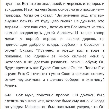
пустыне. Вот что он знал: змей, и деревья, и топоры, и
так далее. И вот на чем было основано его послание —
природа. Когда он сказал: "Вы змеиный род, кто вам
внушил бежать от будущего гнева? Не думайте, что
Авраам — это ваш отец, потому что Бог может из этих
камней воздвигнуть детей Аврааму. И также топор
лежит у корней дерева; и всякое дерево, не
приносящее доброго плода, срубают и бросают в
огонь". Сказал: "Истинно, я крещу вас в воде в
покаяние. Но Идущий за мною сильнее меня; у
Которого я не достоин развязать ремень обуви; Он
будет крестить вас Духом Святым и Огнем. Лопата Его
в руке Его; Он очистит гумно Свое и сожжет солому
огнем неугасимым, а пшеницу соберет в житницу".
Аминь.
Вот муж, поистине пророк. Он должен был
E-48
следить за знамением, которое было ему дано. И когда
он увидел Мессию, он был настолько уверен, что Он