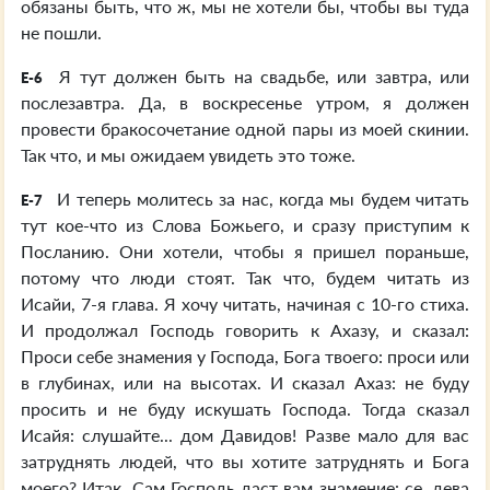
обязаны быть, что ж, мы не хотели бы, чтобы вы туда
не пошли.
Я тут должен быть на свадьбе, или завтра, или
E-6
послезавтра. Да, в воскресенье утром, я должен
провести бракосочетание одной пары из моей скинии.
Так что, и мы ожидаем увидеть это тоже.
И теперь молитесь за нас, когда мы будем читать
E-7
тут кое-что из Слова Божьего, и сразу приступим к
Посланию. Они хотели, чтобы я пришел пораньше,
потому что люди стоят. Так что, будем читать из
Исайи, 7-я глава. Я хочу читать, начиная с 10-го стиха.
И продолжал Господь говорить к Ахазу, и сказал:
Проси себе знамения у Господа, Бога твоего: проси или
в глубинах, или на высотах. И сказал Ахаз: не буду
просить и не буду искушать Господа. Тогда сказал
Исайя: слушайте... дом Давидов! Разве мало для вас
затруднять людей, что вы хотите затруднять и Бога
моего? Итак, Сам Господь даст вам знамение: се, дева