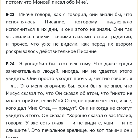
потому что Моисей писал обо Мне".
Иначе говоря, как я говорил, они знали бы, что
E-23
исполнялось Писание, которому надлежало
исполниться в их дни, и они этого не знали. Они так
уставились своими—своими глазами в свои традиции,
и прочее, что уже не видели, как перед их взором
раскрывалось действительное Писание.
Я уподобил бы этот век тому. Что даже среди
E-24
замечательных людей, иногда, им не удается этого
увидеть. Они просто уходят прочь и, честно говоря, я
—я… Это меня огорчило бы, если бы я не знал, что
Иисус сказал то, что Он сказал об этом, что "никто не
может прийти, если Мой Отец не привлечет его, и все,
кого дал Мне Отец — придут". Они никогда не смогут
увидеть Этого. Он сказал: "Хорошо сказал о вас Исайя,
говоря: 'У вас есть глаза — и не видите, уши — и не
слышите'". Это печальное зрелище, но вот такими они
были.