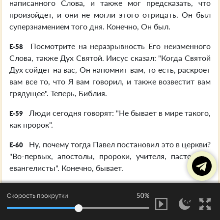
написанного Слова, и также мог предсказать, что
произойдет, и они не могли этого отрицать. Он был
суперзнамением того дня. Конечно, Он был.
Посмотрите на неразрывность Его неизменного
E-58
Слова, также Дух Святой. Иисус сказал: "Когда Святой
Дух сойдет на вас, Он напомнит вам, то есть, раскроет
вам все то, что Я вам говорил, и также возвестит вам
грядущее". Теперь, Библия.
Люди сегодня говорят: "Не бывает в мире такого,
E-59
как пророк".
Ну, почему тогда Павел постановил это в церкви?
E-60
"Во-первых, апостолы, пророки, учителя, пасторы и
евангелисты". Конечно, бывает.
Святой Дух — это Пророк. "Когда Он, Дух Святой
E-61
50%
Скорость прокрутки
сойдет на вас, Он откроет или научит вас, возвестит
вам. Эти вещи, которые Я говорил вам, все это было в