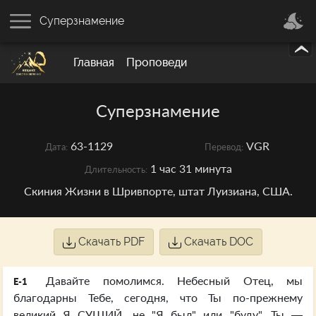
Суперзнамение
Главная
Проповеди
Суперзнамение
63-1129
VGR
Дата:
Перевод:
1 час 31 минута
Длительность:
Скиния Жизни в Шривпорте, штат Луизиана, США.
Скачать PDF
Скачать DOC
Давайте помолимся. Небесный Отец, мы
E-1
благодарны Тебе, сегодня, что Ты по-прежнему
великий Я СУЩИЙ, не "Я был" или "буду". Ты —