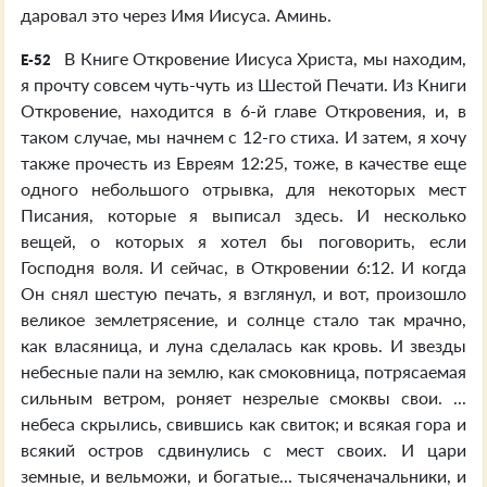
даровал это через Имя Иисуса. Аминь.
В Книге Откровение Иисуса Христа, мы находим,
E-52
я прочту совсем чуть-чуть из Шестой Печати. Из Книги
Откровение, находится в 6-й главе Откровения, и, в
таком случае, мы начнем с 12-го стиха. И затем, я хочу
также прочесть из Евреям 12:25, тоже, в качестве еще
одного небольшого отрывка, для некоторых мест
Писания, которые я выписал здесь. И несколько
вещей, о которых я хотел бы поговорить, если
Господня воля. И сейчас, в Откровении 6:12. И когда
Он снял шестую печать, я взглянул, и вот, произошло
великое землетрясение, и солнце стало так мрачно,
как власяница, и луна сделалась как кровь. И звезды
небесные пали на землю, как смоковница, потрясаемая
сильным ветром, роняет незрелые смоквы свои. ...
небеса скрылись, свившись как свиток; и всякая гора и
всякий остров сдвинулись с мест своих. И цари
земные, и вельможи, и богатые... тысяченачальники, и