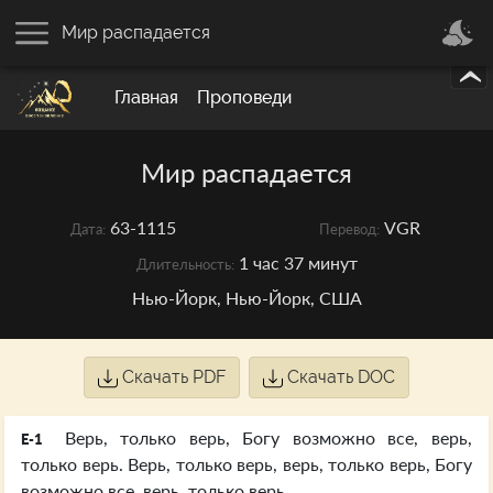
Мир распадается
Главная
Проповеди
Мир распадается
63-1115
VGR
Дата:
Перевод:
1 час 37 минут
Длительность:
Нью-Йорк, Нью-Йорк, США
Скачать PDF
Скачать DOC
Верь, только верь, Богу возможно все, верь,
E-1
только верь. Верь, только верь, верь, только верь, Богу
возможно все, верь, только верь.