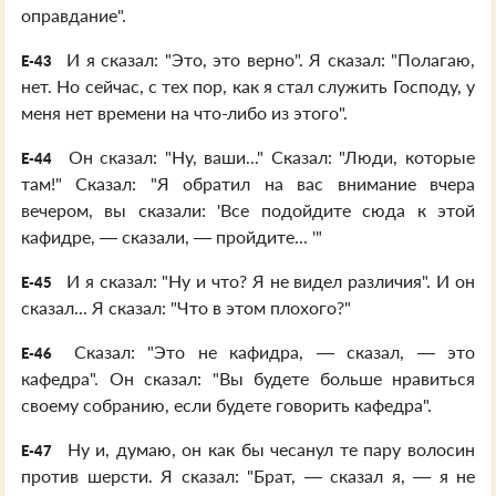
оправдание".
И я сказал: "Это, это верно". Я сказал: "Полагаю,
E-43
нет. Но сейчас, с тех пор, как я стал служить Господу, у
меня нет времени на что-либо из этого".
Он сказал: "Ну, ваши..." Сказал: "Люди, которые
E-44
там!" Сказал: "Я обратил на вас внимание вчера
вечером, вы сказали: 'Все подойдите сюда к этой
кафидре, — сказали, — пройдите... '"
И я сказал: "Ну и что? Я не видел различия". И он
E-45
сказал... Я сказал: "Что в этом плохого?"
Сказал: "Это не кафидра, — сказал, — это
E-46
кафедра". Он сказал: "Вы будете больше нравиться
своему собранию, если будете говорить кафедра".
Ну и, думаю, он как бы чесанул те пару волосин
E-47
против шерсти. Я сказал: "Брат, — сказал я, — я не