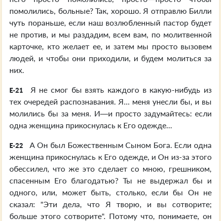
помолились, больные? Так, хорошо. Я отправлю Билли
чуть пораньше, если наш возлюбленный пастор будет
не против, и мы раздадим, всем вам, по молитвенной
карточке, кто желает ее, и затем мы просто вызовем
людей, и чтобы они приходили, и будем молиться за
них.
Я не смог бы взять каждого в какую-нибудь из
E-21
тех очередей распознавания. Я... меня унесли бы, и вы
молились бы за меня. И—и просто задумайтесь: если
одна женщина прикоснулась к Его одежде...
А Он был Божественным Сыном Бога. Если одна
E-22
женщина прикоснулась к Его одежде, и Он из-за этого
обессилел, что же это сделает со мною, грешником,
спасенным Его благодатью? Ты не выдержал бы и
одного, или, может быть, столько, если бы Он не
сказал: "Эти дела, что Я творю, и вы сотворите;
больше этого сотворите". Потому что, понимаете, он