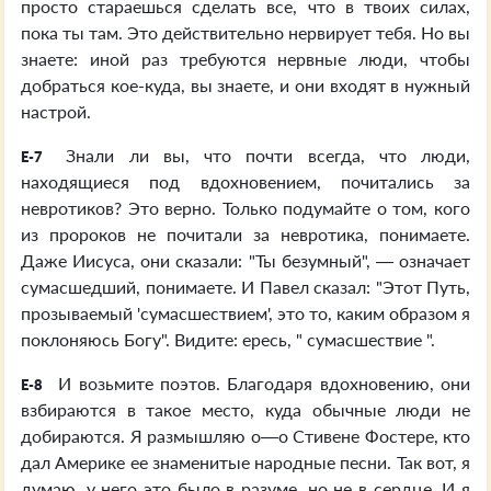
просто стараешься сделать все, что в твоих силах,
пока ты там. Это действительно нервирует тебя. Но вы
знаете: иной раз требуются нервные люди, чтобы
добраться кое-куда, вы знаете, и они входят в нужный
настрой.
Знали ли вы, что почти всегда, что люди,
E-7
находящиеся под вдохновением, почитались за
невротиков? Это верно. Только подумайте о том, кого
из пророков не почитали за невротика, понимаете.
Даже Иисуса, они сказали: "Ты безумный", — означает
сумасшедший, понимаете. И Павел сказал: "Этот Путь,
прозываемый 'сумасшествием', это то, каким образом я
поклоняюсь Богу". Видите: ересь, " сумасшествие ".
И возьмите поэтов. Благодаря вдохновению, они
E-8
взбираются в такое место, куда обычные люди не
добираются. Я размышляю о—о Стивене Фостере, кто
дал Америке ее знаменитые народные песни. Так вот, я
думаю, у него это было в разуме, но не в сердце. И я