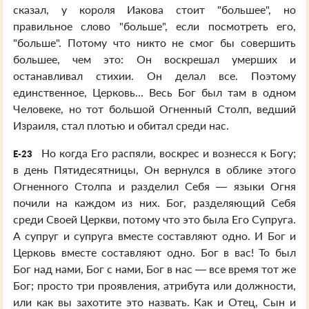
сказал, у короля Иакова стоит "большее", но
правильное слово "больше", если посмотреть его,
"больше". Потому что никто не смог бы совершить
большее, чем это: Он воскрешал умерших и
останавливал стихии. Он делал все. Поэтому
единственное, Церковь... Весь Бог был там в одном
Человеке, но тот большой Огненный Столп, ведший
Израиля, стал плотью и обитал среди нас.
Но когда Его распяли, воскрес и вознесся к Богу;
E-23
в день Пятидесятницы, Он вернулся в облике этого
Огненного Столпа и разделил Себя — языки Огня
почили на каждом из них. Бог, разделяющий Себя
среди Своей Церкви, потому что это была Его Супруга.
А супруг и супруга вместе составляют одно. И Бог и
Церковь вместе составляют одно. Бог в вас! То был
Бог над нами, Бог с нами, Бог в нас — все время тот же
Бог; просто три проявления, атрибута или должности,
или как вы захотите это назвать. Как и Отец, Сын и