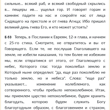
сильные... всякий раб, и всякий свободный скрылись
в... пещеры ив… ущелья гор. И говорят горам и
камням: падите на нас и сокройте нас от лица
Сидящего на престоле и от гнева Агнца; Ибо пришел
великий день гнева Его, и кто может устоять?
Теперь, в Послании к Евреям, 12-я глава, и начнем
E-53
с 25-го стиха. Смотрите, не отвратитесь и вы от
Говорящего. Если те, не послушав Глаголавшего на
земле, не избегли наказания, то тем более не избежим
мы, если отвратимся от этого, от Глаголющего с
небес, Которого глас тогда поколебал землю и
Который ныне определил: "да, еще раз поколеблю не
только землю, но и небеса". Слова: "еще раз"
указывают... изменение колеблемого, как
сотворенного, чтобы пребыло непоколебимое. Итак,
мы приемлем царство непоколебимое, будем хранить
благодать, которою будем служить Богу
благоугодным образом, с благоговением и страхом,