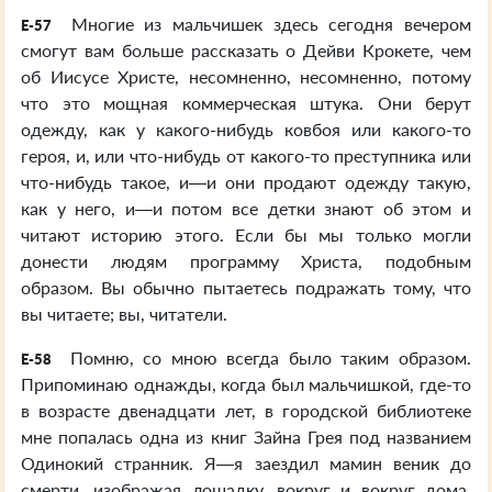
Многие из мальчишек здесь сегодня вечером
E-57
смогут вам больше рассказать о Дейви Крокете, чем
об Иисусе Христе, несомненно, несомненно, потому
что это мощная коммерческая штука. Они берут
одежду, как у какого-нибудь ковбоя или какого-то
героя, и, или что-нибудь от какого-то преступника или
что-нибудь такое, и—и они продают одежду такую,
как у него, и—и потом все детки знают об этом и
читают историю этого. Если бы мы только могли
донести людям программу Христа, подобным
образом. Вы обычно пытаетесь подражать тому, что
вы читаете; вы, читатели.
Помню, со мною всегда было таким образом.
E-58
Припоминаю однажды, когда был мальчишкой, где-то
в возрасте двенадцати лет, в городской библиотеке
мне попалась одна из книг Зайна Грея под названием
Одинокий странник. Я—я заездил мамин веник до
смерти, изображая лошадку, вокруг и вокруг дома,