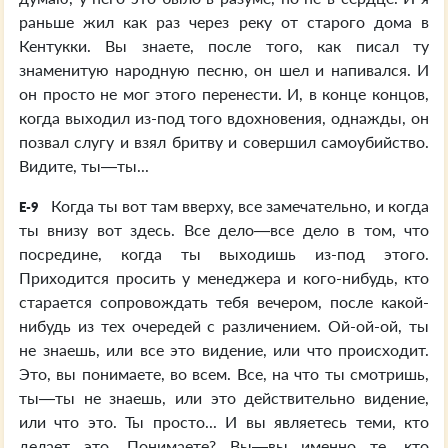
раньше жил как раз через реку от старого дома в
Кентукки. Вы знаете, после того, как писал ту
знаменитую народную песню, он шел и напивался. И
он просто не мог этого перенести. И, в конце концов,
когда выходил из-под того вдохновения, однажды, он
позвал слугу и взял бритву и совершил самоубийство.
Видите, ты—ты...
Когда ты вот там вверху, все замечательно, и когда
E-9
ты внизу вот здесь. Все дело—все дело в том, что
посредине, когда ты выходишь из-под этого.
Приходится просить у менеджера и кого-нибудь, кто
старается сопровождать тебя вечером, после какой-
нибудь из тех очередей с различением. Ой-ой-ой, ты
не знаешь, или все это видение, или что происходит.
Это, вы понимаете, во всем. Все, на что ты смотришь,
ты—ты не знаешь, или это действительно видение,
или что это. Ты просто... И вы являетесь теми, кто
делает это. Понимаете? Вы—вы именно те, кто