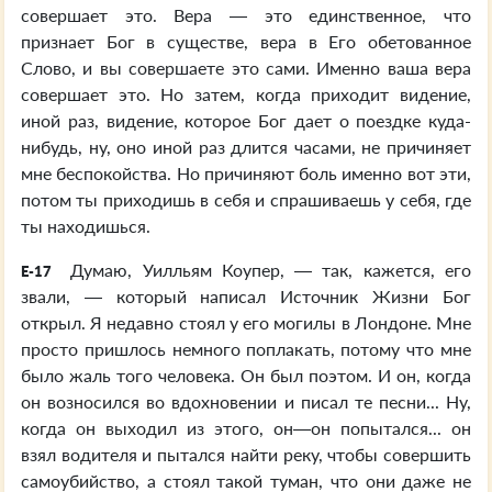
совершает это. Вера — это единственное, что
признает Бог в существе, вера в Его обетованное
Слово, и вы совершаете это сами. Именно ваша вера
совершает это. Но затем, когда приходит видение,
иной раз, видение, которое Бог дает о поездке куда-
нибудь, ну, оно иной раз длится часами, не причиняет
мне беспокойства. Но причиняют боль именно вот эти,
потом ты приходишь в себя и спрашиваешь у себя, где
ты находишься.
Думаю, Уилльям Коупер, — так, кажется, его
E-17
звали, — который написал Источник Жизни Бог
открыл. Я недавно стоял у его могилы в Лондоне. Мне
просто пришлось немного поплакать, потому что мне
было жаль того человека. Он был поэтом. И он, когда
он возносился во вдохновении и писал те песни... Ну,
когда он выходил из этого, он—он попытался... он
взял водителя и пытался найти реку, чтобы совершить
самоубийство, а стоял такой туман, что они даже не