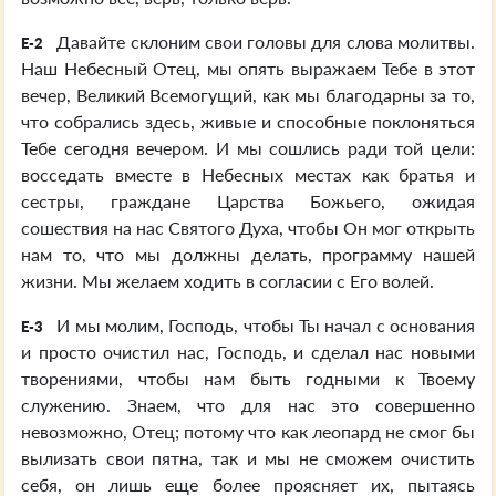
Давайте склоним свои головы для слова молитвы.
E-2
Наш Небесный Отец, мы опять выражаем Тебе в этот
вечер, Великий Всемогущий, как мы благодарны за то,
что собрались здесь, живые и способные поклоняться
Тебе сегодня вечером. И мы сошлись ради той цели:
восседать вместе в Небесных местах как братья и
сестры, граждане Царства Божьего, ожидая
сошествия на нас Святого Духа, чтобы Он мог открыть
нам то, что мы должны делать, программу нашей
жизни. Мы желаем ходить в согласии с Его волей.
И мы молим, Господь, чтобы Ты начал с основания
E-3
и просто очистил нас, Господь, и сделал нас новыми
творениями, чтобы нам быть годными к Твоему
служению. Знаем, что для нас это совершенно
невозможно, Отец; потому что как леопард не смог бы
вылизать свои пятна, так и мы не сможем очистить
себя, он лишь еще более проясняет их, пытаясь