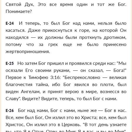
Святой Дух, Это все время один и тот же Бог.
Понимаете?
И теперь, то был Бог над нами, нельзя было
E-24
касаться. Даже прикоснуться к горе, на которой Он
находился — их должны были проткнуть дротиком,
потому что за грех еще не было принесено
жертвоприношения.
Но затем Бог пришел и проявился среди нас: "Мы
E-25
осязали Его своими руками, — он сказал, — Бога!"
Первое к Тимофею 3:16: "Беспрекословно — великая
благочестия тайна, ибо Бог явился во плоти, был
виден Ангелам, и принят верою в мире, вознесся во
Славу". Видите? Видите, теперь, то был Бог с нами.
Бог над нами, Бог с нами, ныне же — Бог в нас.
E-26
Все, кем был Бог, Он излил это во Христа; все, кем был
Христос, Он излил это в Церковь. "В тот день узнаете
вы, что Я в Отце, Отец во Мне; Я в вас, и вы во Мне".