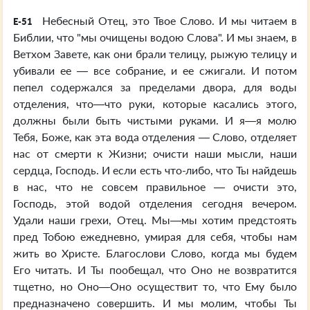
Небесный Отец, это Твое Слово. И мы читаем в
E-51
Библии, что "мы очищены водою Слова". И мы знаем, в
Ветхом Завете, как они брали телицу, рыжую телицу и
убивали ее — все собрание, и ее сжигали. И потом
пепел содержался за пределами двора, для воды
отделения, что—что руки, которые касались этого,
должны были быть чистыми руками. И я—я молю
Тебя, Боже, как эта вода отделения — Слово, отделяет
нас от смерти к Жизни; очисти наши мысли, наши
сердца, Господь. И если есть что-либо, что Ты найдешь
в нас, что не совсем правильное — очисти это,
Господь, этой водой отделения сегодня вечером.
Удали наши грехи, Отец. Мы—мы хотим предстоять
пред Тобою ежедневно, умирая для себя, чтобы нам
жить во Христе. Благослови Слово, когда мы будем
Его читать. И Ты пообещал, что Оно не возвратится
тщетно, но Оно—Оно осуществит то, что Ему было
предназначено совершить. И мы молим, чтобы Ты