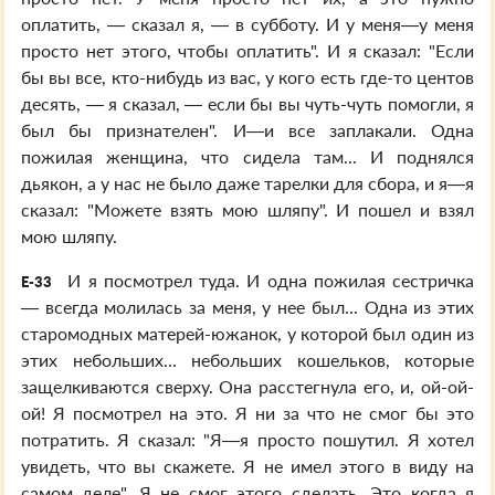
оплатить, — сказал я, — в субботу. И у меня—у меня
просто нет этого, чтобы оплатить". И я сказал: "Если
бы вы все, кто-нибудь из вас, у кого есть где-то центов
десять, — я сказал, — если бы вы чуть-чуть помогли, я
был бы признателен". И—и все заплакали. Одна
пожилая женщина, что сидела там... И поднялся
дьякон, а у нас не было даже тарелки для сбора, и я—я
сказал: "Можете взять мою шляпу". И пошел и взял
мою шляпу.
И я посмотрел туда. И одна пожилая сестричка
E-33
— всегда молилась за меня, у нее был... Одна из этих
старомодных матерей-южанок, у которой был один из
этих небольших... небольших кошельков, которые
защелкиваются сверху. Она расстегнула его, и, ой-ой-
ой! Я посмотрел на это. Я ни за что не смог бы это
потратить. Я сказал: "Я—я просто пошутил. Я хотел
увидеть, что вы скажете. Я не имел этого в виду на
самом деле". Я не смог этого сделать. Это когда я