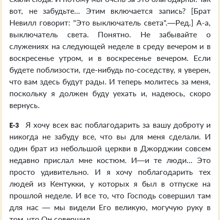
вот, не забудьте... Этим включается запись? [Брат
Невилл говорит: "Это выключатель света".—Ред.] А-а,
выключатель света. Понятно. Не забывайте о
служениях на следующей неделе в среду вечером и в
воскресенье утром, и в воскресенье вечером. Если
будете поблизости, где-нибудь по-соседству, я уверен,
что вам здесь будут рады. И теперь молитесь за меня,
поскольку я должен буду уехать и, надеюсь, скоро
вернусь.
Я хочу всех вас поблагодарить за вашу доброту и
E-3
никогда не забуду все, что вы для меня сделали. И
один брат из небольшой церкви в Джорджии совсем
недавно прислал мне костюм. И—и те люди... Это
просто удивительно. И я хочу поблагодарить тех
людей из Кентукки, у которых я был в отпуске на
прошлой неделе. И все то, что Господь совершил там
для нас — мы видели Его великую, могучую руку в
том, что Он совершил.