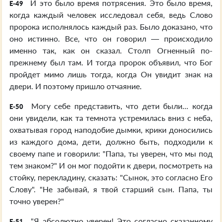
И это было время потрясения. Это было время,
E-49
когда каждый человек исследовал себя, ведь Слово
пророка исполнялось каждый раз. Было доказано, что
оно истинно. Все, что он говорил — происходило
именно так, как он сказал. Столп Огненный по-
прежнему был там. И тогда пророк объявил, что Бог
пройдет мимо лишь тогда, когда Он увидит знак на
двери. И поэтому пришло отчаяние.
Могу себе представить, что дети были... когда
E-50
они увидели, как та темнота устремилась вниз с неба,
охватывая город наподобие дымки, крики доносились
из каждого дома, дети, должно быть, подходили к
своему папе и говорили: "Папа, ты уверен, что мы под
тем знаком?" И он мог подойти к двери, посмотреть на
стойку, перекладину, сказать: "Сынок, это согласно Его
Слову". "Не забывай, я твой старший сын. Папа, ты
точно уверен?"
"Я абсолютно уверен! Это согласно сказанному
E-51