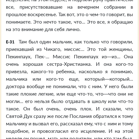
все, присутствовавшие на вечернем собрании в
прошлое воскресенье. Так вот, это о чем-то говорит, вы
понимаете. Это нечто такое, что... Это все, я обращаю
на это внимание для себя лично.
Там был один мальчик, как только что говорили,
E-31
приехавший из Чикаго, миссис... Это той женщины,
Пекинпаух, Пек-... Миссис Пекинпаух из—из... Она
очень хорошая сестра-Христианка. И она кого-то
привезла, какого-то ребенка, насколько я понимаю,
мальчика или кого-то еще, который—который...
доктора вообще не понимали, что с ним. У него были
такие плохие легкие, или еще что-то, что—что они не
могли... его нельзя было отдавать в школу или что-то
такое. Он был очень, очень плох. И сказали, что
Святой Дух сразу же после Послания обратился к тому
мальчику и вызвал его, рассказал ему, что с ним и тому
подобное, и провозгласил его исцеление. И на этой
неделе он пошел, мать или родители, или кто там был,