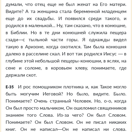
думали, что отец еще не был женат на Его матери.
Видите? А та женщина стала беременной младенцем
еще до их свадьбы. И появился среди такого, и
родился в маленькой... Ну, там сказано, что в конюшне,
в Библии. Но в те дни конюшней служила пещера
сзади—с тыльной части горы. Я однажды видел
такую в Аризоне, когда охотился. Там была конюшня
далеко в расселине скал. И вот так родился Иисус — в
глубине этой небольшой пещеры-конюшни, в яслях, на
сене и соломе, в коровьем хлеву, понимаете, где
держали скот.
И рос помощником плотника и, как Такое могло
E-35
быть могучим Иеговой? Но было, видите. Было.
Понимаете? Очень странный Человек. Но, о-о, когда
Он был просто мальчиком, Он ошеломил священников
знанием того Слова. Из-за чего? Он был Словом.
Понимаете? Он был Словом. Он не писал никаких
книг. Он не написал—Он не написал ни слова.