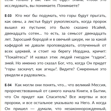
исследовать, вы понимаете. Понимаете?
Кто мог бы подумать, что горы будут прыгать,
E-33
как овны, а листья будут рукоплескать, когда пророк
вышел из пустыни; это было сказано Исайей,
двенадцать сотен... то есть, за семьсот двенадцать
лет. Заросший бородой и в овечьей шкуре, ни за какой
кафедрой не давали проповедовать, отлученный от
всех церквей, и стоит на берегу Иордана, кричит:
"Покайтесь!" И назвал этих людей гнездом "гадюк",
змей. Но именно это сказал Бог, что, когда Он придет
"горы заскачут, как агнцы". Видите? Смиренные это
увидели и радовались.
Как могли они понять, что... что великий Мессия,
E-34
пророчествованный от самого начала Книги, в Бытии,
что Он придет как Спаситель? Все жертвы и все
пророки, и все остальное указывало на Него. А когда
Он пришел — думали, что незаконнорожденный,