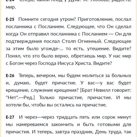
мир.
Помните сегодня утром? Приготовление, послал
E-25
посланника с Посланием. Следующее, что Он сделал
когда Он отправил посланника с Посланием — Он для
подтверждения послал Столп Огненный. Следующее
за этим было угожде-... то есть, утешение. Видите?
Понял, что это было верно, обретаешь мир. У нас мир
с Богом через Господа Иисуса Христа. Видите?
Теперь, вечером, мы будем молиться за больных
E-26
и, думаю, будет причастие. У вас—у вас будет
крещение, служение крещения? [Брат Невилл говорит:
"Нет".—Ред.] Только причастие, причастие. И мы
хотели бы, чтобы вы остались на причастие.
И через—через тридцать пять или сорок минут
E-27
мы намереваемся закончить и быть готовыми для
причастия. И теперь, завтра праздник, День труда, так