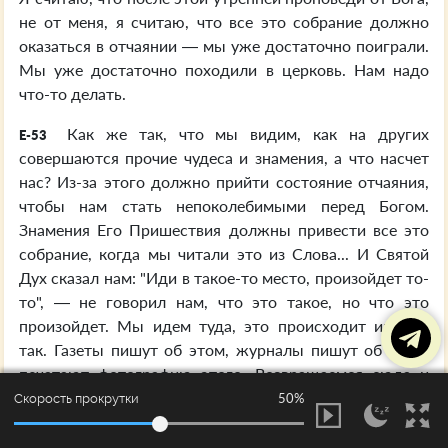
не от меня, я считаю, что все это собрание должно
оказаться в отчаянии — мы уже достаточно поиграли.
Мы уже достаточно походили в церковь. Нам надо
что-то делать.
Как же так, что мы видим, как на других
E-53
совершаются прочие чудеса и знамения, а что насчет
нас? Из-за этого должно прийти состояние отчаяния,
чтобы нам стать непоколебимыми перед Богом.
Знамения Его Пришествия должны привести все это
собрание, когда мы читали это из Слова... И Святой
Дух сказал нам: "Иди в такое-то место, произойдет то-
то", — не говорил нам, что это такое, но что это
произойдет. Мы идем туда, это происходит именно
так. Газеты пишут об этом, журналы пишут об этом,
печатают фотографию этого. Возвращаемся сюда и
видим, как эти великие тайны, сокрытые в Библии, нам
50%
Скорость прокрутки
открываются в новой сфере, о чем мы раньше даже не
подозревали, и полностью вписывается в Пришествие