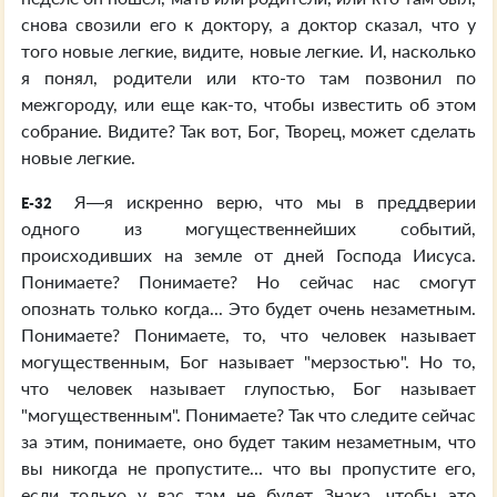
снова свозили его к доктору, а доктор сказал, что у
того новые легкие, видите, новые легкие. И, насколько
я понял, родители или кто-то там позвонил по
межгороду, или еще как-то, чтобы известить об этом
собрание. Видите? Так вот, Бог, Творец, может сделать
новые легкие.
Я—я искренно верю, что мы в преддверии
E-32
одного из могущественнейших событий,
происходивших на земле от дней Господа Иисуса.
Понимаете? Понимаете? Но сейчас нас смогут
опознать только когда... Это будет очень незаметным.
Понимаете? Понимаете, то, что человек называет
могущественным, Бог называет "мерзостью". Но то,
что человек называет глупостью, Бог называет
"могущественным". Понимаете? Так что следите сейчас
за этим, понимаете, оно будет таким незаметным, что
вы никогда не пропустите... что вы пропустите его,
если только у вас там не будет Знака, чтобы это