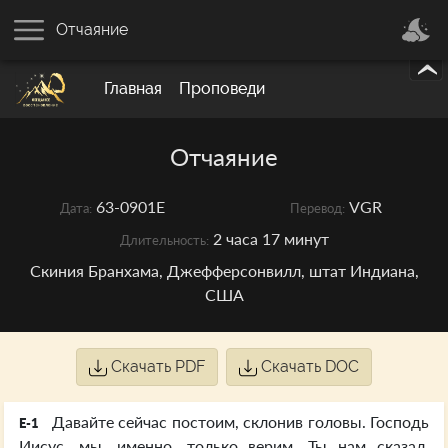
Отчаяние
Главная
Проповеди
Отчаяние
63-0901E
VGR
Дата:
Перевод:
2 часа 17 минут
Длительность:
Скиния Бранхама, Джефферсонвилл, штат Индиана,
США
Скачать PDF
Скачать DOC
Давайте сейчас постоим, склонив головы. Господь
E-1
Иисус, мы, именно, только верим. Ты нам сказал,