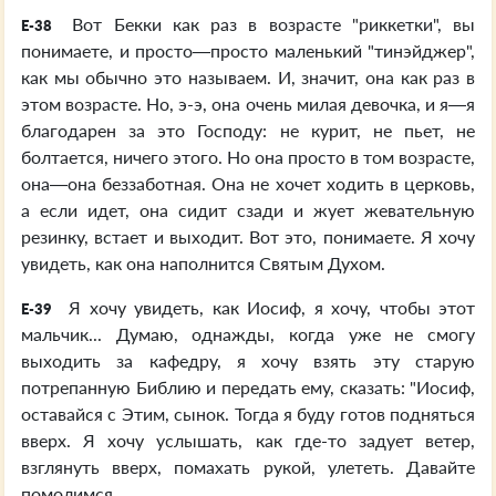
Вот Бекки как раз в возрасте "риккетки", вы
E-38
понимаете, и просто—просто маленький "тинэйджер",
как мы обычно это называем. И, значит, она как раз в
этом возрасте. Но, э-э, она очень милая девочка, и я—я
благодарен за это Господу: не курит, не пьет, не
болтается, ничего этого. Но она просто в том возрасте,
она—она беззаботная. Она не хочет ходить в церковь,
а если идет, она сидит сзади и жует жевательную
резинку, встает и выходит. Вот это, понимаете. Я хочу
увидеть, как она наполнится Святым Духом.
Я хочу увидеть, как Иосиф, я хочу, чтобы этот
E-39
мальчик... Думаю, однажды, когда уже не смогу
выходить за кафедру, я хочу взять эту старую
потрепанную Библию и передать ему, сказать: "Иосиф,
оставайся с Этим, сынок. Тогда я буду готов подняться
вверх. Я хочу услышать, как где-то задует ветер,
взглянуть вверх, помахать рукой, улететь. Давайте
помолимся.