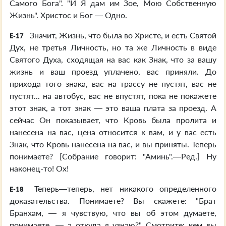
Самого Бога". "И Я дам им Зое, Мою Собственную
Жизнь". Христос и Бог — Одно.
Значит, Жизнь, что была во Христе, и есть Святой
E-17
Дух, не третья Личность, но та же Личность в виде
Святого Духа, сходящая на вас как Знак, что за вашу
жизнь и ваш проезд уплачено, вас приняли. До
прихода того знака, вас на трассу не пустят, вас не
пустят... на автобус, вас не впустят, пока не покажете
этот знак, а тот знак — это ваша плата за проезд. А
сейчас Он показывает, что Кровь была пролита и
нанесена на вас, цена относится к вам, и у вас есть
Знак, что Кровь нанесена на вас, и вы приняты. Теперь
понимаете? [Собрание говорит: "Аминь".—Ред.] Ну
наконец-то! Ох!
Теперь—теперь, нет никакого определенного
E-18
доказательства. Понимаете? Вы скажете: "Брат
Бранхам, — я чувствую, что вы об этом думаете,
понимаете, — а откуда я узнаю?" Смотрите: кем вы