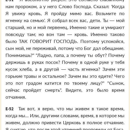
нам пророком, а у него Слово Господа. Сказал: 'Когда
Я увижу кровь, Я пройду мимо вас. Возьмите по
ягненку на семью'. Я собрал всех вас, дети. Ты — мой
старший, но и мой первенец. Именно такие и умирают
повсюду там; но вон там — кровь. Именно таково
было ТАК ГОВОРИТ ГОСПОДЬ. Поэтому успокойся,
сын мой, не переживай, потому что Бог дал обещание.
Понимаешь?" "Ладно, папа, а почему ты обут? Почему
держишь в руках посох? Почему в одной руке у тебя
кусок хлеба, а в другой — часть ягненка? Зачем эти
горькие травы и остальное? Зачем вы это едите? Чего
это пот градом катится по твоему лицу?" "Сынок,
сейчас пройдет смерть". Видите, это было время
отчаяния.
Так вот, я верю, что мы живем в такое время,
E-52
когда мы... Или, другими словами, время, в которое мы
живем, должно привести Церковь в полное отчаяние.
Я считаю, что после этой утренней проповеди от Бога,