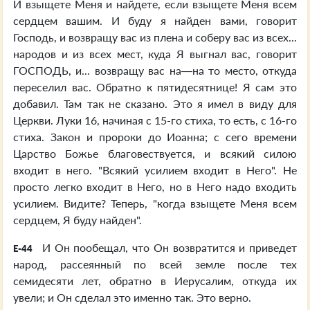
И взыщете Меня и найдете, если взыщете Меня всем
сердцем вашим. И буду я найден вами, говорит
Господь, и возвращу вас из плена и соберу вас из всех...
народов и из всех мест, куда Я выгнал вас, говорит
ГОСПОДЬ, и... возвращу вас на—на то место, откуда
переселил вас. Обратно к пятидесятнице! Я сам это
добавил. Там так не сказано. Это я имел в виду для
Церкви. Луки 16, начиная с 15-го стиха, то есть, с 16-го
стиха. Закон и пророки до Иоанна; с сего времени
Царство Божье благовествуется, и всякий силою
входит в него. "Всякий усилием входит в Него". Не
просто легко входит в Него, но в Него надо входить
усилием. Видите? Теперь, "когда взыщете Меня всем
сердцем, Я буду найден".
И Он пообещал, что Он возвратится и приведет
E-44
народ, рассеянный по всей земле после тех
семидесяти лет, обратно в Иерусалим, откуда их
увели; и Он сделал это именно так. Это верно.