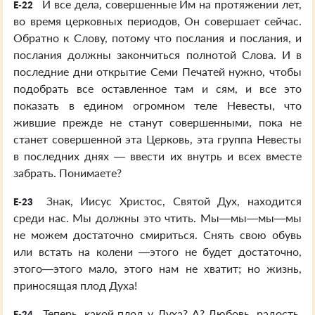
И все дела, совершенные Им на протяжении лет,
E-22
во время церковных периодов, Он совершает сейчас.
Обратно к Слову, потому что послания и послания, и
послания должны закончиться полнотой Слова. И в
последние дни открытие Семи Печатей нужно, чтобы
подобрать все оставленное там и сям, и все это
показать в едином огромном теле Невесты, что
жившие прежде не станут совершенными, пока не
станет совершенной эта Церковь, эта группа Невесты
в последних днях — ввести их внутрь и всех вместе
забрать. Понимаете?
Знак, Иисус Христос, Святой Дух, находится
E-23
среди нас. Мы должны это чтить. Мы—мы—мы—мы
не можем достаточно смириться. Снять свою обувь
или встать на колени —этого не будет достаточно,
этого—этого мало, этого нам не хватит; но жизнь,
приносящая плод Духа!
Теперь, какой плод у Духа? А? Любовь, радость,
E-24