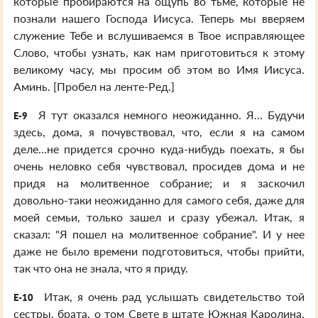
которые пробираются на ощупь во тьме, которые не
познали нашего Господа Иисуса. Теперь мы вверяем
служение Тебе и вслушиваемся в Твое исправляющее
Слово, чтобы узнать, как нам приготовиться к этому
великому часу, мы просим об этом во Имя Иисуса.
Аминь. [Пробел на ленте-Ред.]
Я тут оказался немного неожиданно. Я... Будучи
E-9
здесь, дома, я почувствовал, что, если я на самом
деле...не придется срочно куда-нибудь поехать, я бы
очень неловко себя чувствовал, просидев дома и не
придя на молитвенное собрание; и я заскочил
довольно-таки неожиданно для самого себя, даже для
моей семьи, только зашел и сразу убежал. Итак, я
сказал: "Я пошел на молитвенное собрание". И у нее
даже не было времени подготовиться, чтобы прийти,
так что она не знала, что я приду.
Итак, я очень рад услышать свидетельство той
E-10
сестры, брата, о том Свете в штате Южная Каролина,