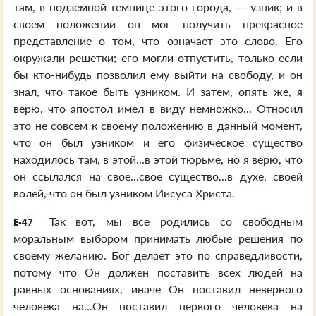
там, в подземной темнице этого города, — узник; и в
своем положении он мог получить прекрасное
представление о том, что означает это слово. Его
окружали решетки; его могли отпустить, только если
бы кто-нибудь позволил ему выйти на свободу, и он
знал, что такое быть узником. И затем, опять же, я
верю, что апостол имел в виду немножко... Относил
это не совсем к своему положению в данный момент,
что он был узником и его физическое существо
находилось там, в этой...в этой тюрьме, но я верю, что
он ссылался на свое...свое существо...в духе, своей
волей, что он был узником Иисуса Христа.
Так вот, мы все родились со свободным
E-47
моральным выбором принимать любые решения по
своему желанию. Бог делает это по справедливости,
потому что Он должен поставить всех людей на
равных основаниях, иначе Он поставил неверного
человека на...Он поставил первого человека на