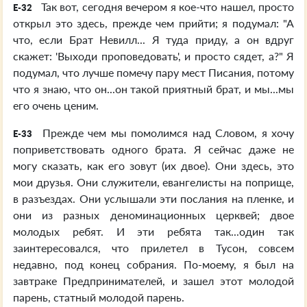
Так вот, сегодня вечером я кое-что нашел, просто
E-32
открыл это здесь, прежде чем прийти; я подумал: "А
что, если Брат Невилл... Я туда приду, а он вдруг
скажет: 'Выходи проповедовать', и просто сядет, а?" Я
подумал, что лучше помечу пару мест Писания, потому
что я знаю, что он...он такой приятный брат, и мы...мы
его очень ценим.
Прежде чем мы помолимся над Словом, я хочу
E-33
поприветствовать одного брата. Я сейчас даже не
могу сказать, как его зовут (их двое). Они здесь, это
мои друзья. Они служители, евангелисты на поприще,
в разъездах. Они услышали эти послания на пленке, и
они из разных деноминационных церквей; двое
молодых ребят. И эти ребята так...один так
заинтересовался, что прилетел в Тусон, совсем
недавно, под конец собрания. По-моему, я был на
завтраке Предпринимателей, и зашел этот молодой
парень, статный молодой парень.