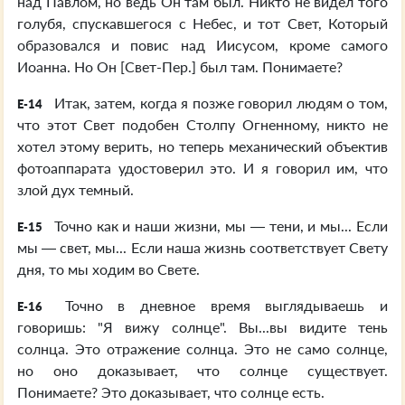
над Павлом, но ведь Он там был. Никто не видел того
голубя, спускавшегося с Небес, и тот Свет, Который
образовался и повис над Иисусом, кроме самого
Иоанна. Но Он [Свет-Пер.] был там. Понимаете?
Итак, затем, когда я позже говорил людям о том,
E-14
что этот Свет подобен Столпу Огненному, никто не
хотел этому верить, но теперь механический объектив
фотоаппарата удостоверил это. И я говорил им, что
злой дух темный.
Точно как и наши жизни, мы — тени, и мы... Если
E-15
мы — свет, мы... Если наша жизнь соответствует Свету
дня, то мы ходим во Свете.
Точно в дневное время выглядываешь и
E-16
говоришь: "Я вижу солнце". Вы...вы видите тень
солнца. Это отражение солнца. Это не само солнце,
но оно доказывает, что солнце существует.
Понимаете? Это доказывает, что солнце есть.