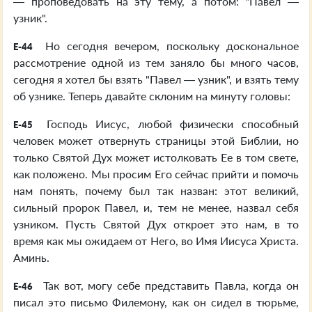
— проповедовать на эту тему, а потом: "Павел —
узник".
Но сегодня вечером, поскольку доскональное
E-44
рассмотрение одной из тем заняло бы много часов,
сегодня я хотел бы взять "Павел — узник", и взять тему
об узнике. Теперь давайте склоним на минуту головы:
Господь Иисус, любой физически способный
E-45
человек может отвернуть страницы этой Библии, но
только Святой Дух может истолковать Ее в том свете,
как положено. Мы просим Его сейчас прийти и помочь
нам понять, почему был так назван: этот великий,
сильный пророк Павел, и, тем не менее, назвал себя
узником. Пусть Святой Дух откроет это нам, в то
время как мы ожидаем от Него, во Имя Иисуса Христа.
Аминь.
Так вот, могу себе представить Павла, когда он
E-46
писал это письмо Филемону, как он сидел в тюрьме,