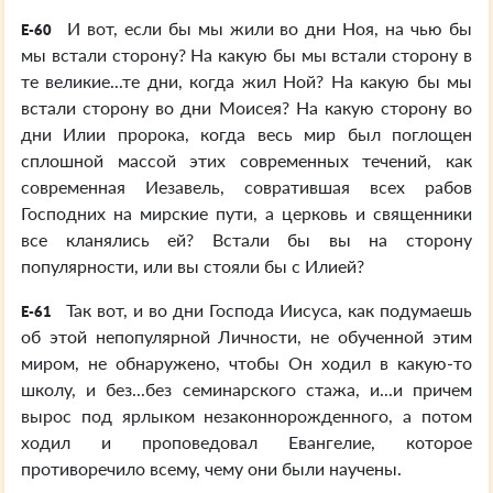
И вот, если бы мы жили во дни Ноя, на чью бы
E-60
мы встали сторону? На какую бы мы встали сторону в
те великие...те дни, когда жил Ной? На какую бы мы
встали сторону во дни Моисея? На какую сторону во
дни Илии пророка, когда весь мир был поглощен
сплошной массой этих современных течений, как
современная Иезавель, совратившая всех рабов
Господних на мирские пути, а церковь и священники
все кланялись ей? Встали бы вы на сторону
популярности, или вы стояли бы с Илией?
Так вот, и во дни Господа Иисуса, как подумаешь
E-61
об этой непопулярной Личности, не обученной этим
миром, не обнаружено, чтобы Он ходил в какую-то
школу, и без...без семинарского стажа, и...и причем
вырос под ярлыком незаконнорожденного, а потом
ходил и проповедовал Евангелие, которое
противоречило всему, чему они были научены.