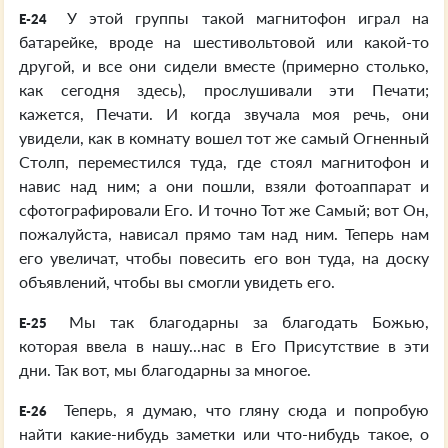
У этой группы такой магнитофон играл на
E-24
батарейке, вроде на шестивольтовой или какой-то
другой, и все они сидели вместе (примерно столько,
как сегодня здесь), прослушивали эти Печати;
кажется, Печати. И когда звучала моя речь, они
увидели, как в комнату вошел тот же самый Огненный
Столп, переместился туда, где стоял магнитофон и
навис над ним; а они пошли, взяли фотоаппарат и
сфотографировали Его. И точно Тот же Самый; вот Он,
пожалуйста, нависал прямо там над ним. Теперь нам
его увеличат, чтобы повесить его вон туда, на доску
объявлений, чтобы вы смогли увидеть его.
Мы так благодарны за благодать Божью,
E-25
которая ввела в нашу...нас в Его Присутствие в эти
дни. Так вот, мы благодарны за многое.
Теперь, я думаю, что гляну сюда и попробую
E-26
найти какие-нибудь заметки или что-нибудь такое, о