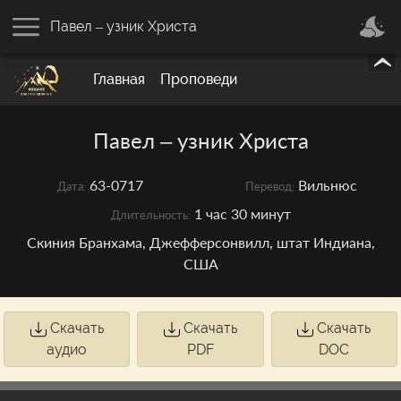
Павел – узник Христа
Главная
Проповеди
Павел – узник Христа
63-0717
Вильнюс
Дата:
Перевод:
1 час 30 минут
Длительность:
Скиния Бранхама, Джефферсонвилл, штат Индиана,
США
Скачать
Скачать
Скачать
аудио
PDF
DOC