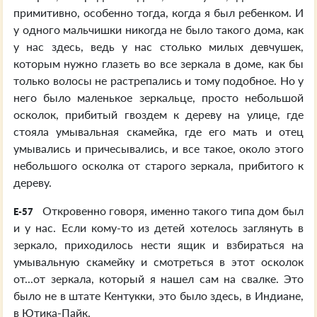
примитивно, особенно тогда, когда я был ребенком. И
у одного мальчишки никогда не было такого дома, как
у нас здесь, ведь у нас столько милых девчушек,
которым нужно глазеть во все зеркала в доме, как бы
только волосы не растрепались и тому подобное. Но у
него было маленькое зеркальце, просто небольшой
осколок, прибитый гвоздем к дереву на улице, где
стояла умывальная скамейка, где его мать и отец
умывались и причесывались, и все такое, около этого
небольшого осколка от старого зеркала, прибитого к
дереву.
Откровенно говоря, именно такого типа дом был
E-57
и у нас. Если кому-то из детей хотелось заглянуть в
зеркало, приходилось нести ящик и взбираться на
умывальную скамейку и смотреться в этот осколок
от...от зеркала, который я нашел сам на свалке. Это
было не в штате Кентукки, это было здесь, в Индиане,
в Ютика-Пайк.