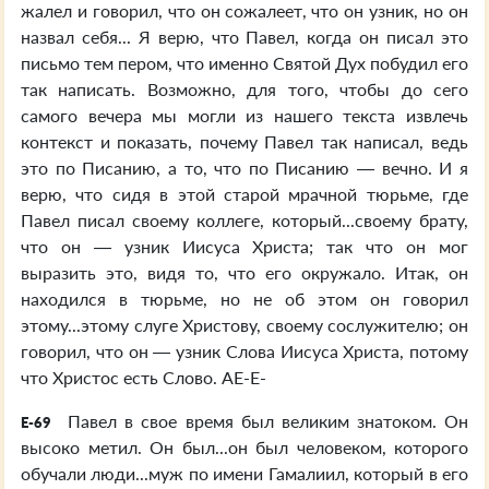
жалел и говорил, что он сожалеет, что он узник, но он
назвал себя... Я верю, что Павел, когда он писал это
письмо тем пером, что именно Святой Дух побудил его
так написать. Возможно, для того, чтобы до сего
самого вечера мы могли из нашего текста извлечь
контекст и показать, почему Павел так написал, ведь
это по Писанию, а то, что по Писанию — вечно. И я
верю, что сидя в этой старой мрачной тюрьме, где
Павел писал своему коллеге, который...своему брату,
что он — узник Иисуса Христа; так что он мог
выразить это, видя то, что его окружало. Итак, он
находился в тюрьме, но не об этом он говорил
этому...этому слуге Христову, своему сослужителю; он
говорил, что он — узник Слова Иисуса Христа, потому
что Христос есть Слово. АE-E-
Павел в свое время был великим знатоком. Он
E-69
высоко метил. Он был...он был человеком, которого
обучали люди...муж по имени Гамалиил, который в его