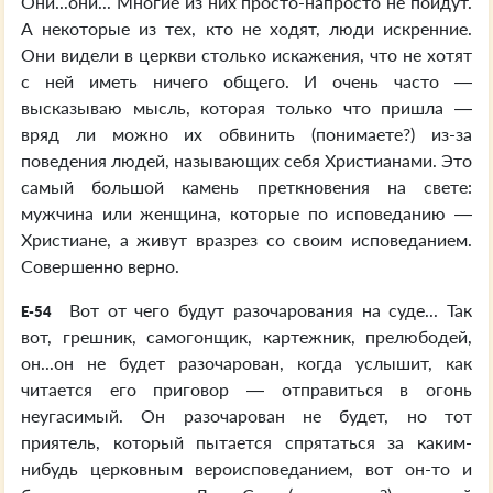
Они...они... Многие из них просто-напросто не пойдут.
А некоторые из тех, кто не ходят, люди искренние.
Они видели в церкви столько искажения, что не хотят
с ней иметь ничего общего. И очень часто —
высказываю мысль, которая только что пришла —
вряд ли можно их обвинить (понимаете?) из-за
поведения людей, называющих себя Христианами. Это
самый большой камень преткновения на свете:
мужчина или женщина, которые по исповеданию —
Христиане, а живут вразрез со своим исповеданием.
Совершенно верно.
Вот от чего будут разочарования на суде... Так
E-54
вот, грешник, самогонщик, картежник, прелюбодей,
он...он не будет разочарован, когда услышит, как
читается его приговор — отправиться в огонь
неугасимый. Он разочарован не будет, но тот
приятель, который пытается спрятаться за каким-
нибудь церковным вероисповеданием, вот он-то и