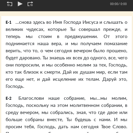
00:00
/ 0:00
...снова здесь во Имя Господа Иисуса и слышать о
E-1
великих чудесах, которые Ты совершал прежде, и
теперь мы стоим в предвкушении. От этого
поднимается наша вера, и мы получаем помазание
верить, что то, о чем сегодня вечером было прошено,
будет даровано. Ты знаешь их всех до одного, все, чего
они попросили, и мы особенно молим за тех, Господь,
кто так близок к смерти. Дай их душам мир, если там
его еще нет, и дай исцеление их телам. Даруй это,
Господь.
Благослови наше собрание, мы...мы молим,
E-2
Господь, поскольку на этом молитвенном собрании, в
среду вечером, мы собрались, зная, что где двое или
больше собраны вместе, Ты будешь с нами. И мы
просим тебя, Господь, дать нам сегодня Твое Слово.