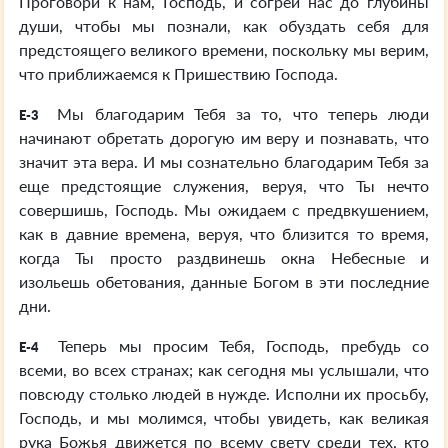
Проговори к нам, Господь, и согрей нас до глубины
души, чтобы мы познали, как обуздать себя для
предстоящего великого времени, поскольку мы верим,
что приближаемся к Пришествию Господа.
Мы благодарим Тебя за то, что теперь люди
E-3
начинают обретать дорогую им веру и познавать, что
значит эта вера. И мы сознательно благодарим Тебя за
еще предстоящие служения, веруя, что Ты нечто
совершишь, Господь. Мы ожидаем с предвкушением,
как в давние времена, веруя, что близится то время,
когда Ты просто раздвинешь окна Небесные и
изольешь обетования, данные Богом в эти последние
дни.
Теперь мы просим Тебя, Господь, пребудь со
E-4
всеми, во всех странах; как сегодня мы услышали, что
повсюду столько людей в нужде. Исполни их просьбу,
Господь, и мы молимся, чтобы увидеть, как великая
рука Божья движется по всему свету среди тех, кто