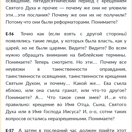
освящение, пятидесятнический период с крещением
Святого Духа и прочее — почему же они не уловили
эти…эти послания? Почему же они их не получили?
Потому что они были реформаторами. Понимаете?
Точно как (если взять с другой стороны)
E-56
появлялись такие люди, у которых была власть, как у
царей, но не были царями. Видите? Видите? Во всем
нужно обращать внимание на библейские термины.
Понимаете? Теперь смотрите. Но эти… Почему все
неувязки в таинственности оправдания,
таинственности освящения, таинственности крещения
Святым Духом, и почему… Какой же… Ева съела
яблоко, или она съела гранат, или что-то другое?
Понимаете? А… Что такое семя змея? И…и что
правильно: крещение во Имя Отца, Сына, Святого
Духа или в Имя Господа Иисуса? И, о-о, сотни таких
вопросов остались неразрешенными. Понимаете?
А затем в последний час должен прийти этот
E-57