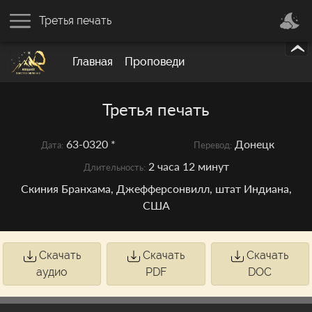
Третья печать
Главная
Проповеди
Третья печать
63-0320 *
Донецк
Дата:
Перевод:
2 часа 12 минут
Длительность:
Скиния Бранхама, Джефферсонвилл, штат Индиана,
США
Скачать
Скачать
Скачать
аудио
PDF
DOC