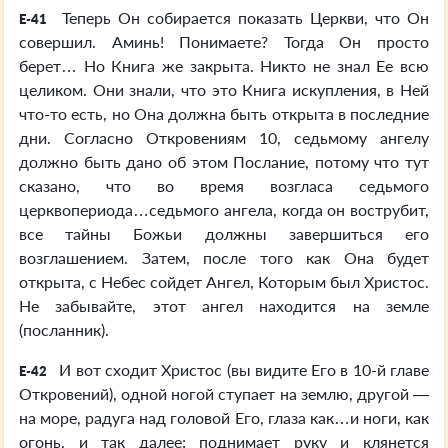
Теперь Он собирается показать Церкви, что Он
E-41
совершил. Аминь! Понимаете? Тогда Он просто
берет… Но Книга же закрыта. Никто не знал Ее всю
целиком. Они знали, что это Книга искупления, в Ней
что-то есть, но Она должна быть открыта в последние
дни. Согласно Откровениям 10, седьмому ангелу
должно быть дано об этом Послание, потому что тут
сказано, что во время возгласа седьмого
церквопериода…седьмого ангела, когда он вострубит,
все тайны Божьи должны завершиться его
возглашением. Затем, после того как Она будет
открыта, с Небес сойдет Ангел, Которым был Христос.
Не забывайте, этот ангел находится на земле
(посланник).
И вот сходит Христос (вы видите Его в 10-й главе
E-42
Откровений), одной ногой ступает на землю, другой —
на море, радуга над головой Его, глаза как…и ноги, как
огонь, и так далее; поднимает руку и клянется