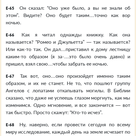
Он сказал: “Оно уже было, а вы не знали об
E-65
этом”. Видите? Оно будет таким…точно как вор
ночью.
Как я читал однажды книжку. Как она
E-66
называется? “Ромео и Джульетта” — так называется?
Или как-то так. Он дал…приставил к дому лестницу
каким-то образом (я за-…это было очень давно) и
пришел, взял свою…чтобы забрать ее ночью.
Так вот, оно…оно произойдет именно таким
E-67
образом, и их не станет. Не то, что пошлют группу
Ангелов с лопатами откапывать могилы. В Библии
сказано, что даже не успеешь глазом моргнуть, как мы
изменимся. Одно мгновение, и все закончится — вот
так быстро. Просто скажут: “Кто-то исчез”.
Ну, наверно, если провести сегодня по всему
E-68
миру исследование, каждый день на земле исчезает по