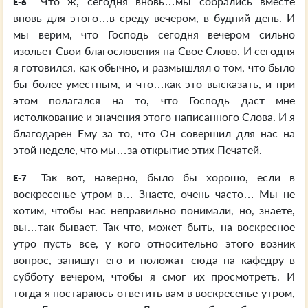
Что ж, сегодня вновь…мы собрались вместе
E-6
вновь для этого…в среду вечером, в будний день. И
мы верим, что Господь сегодня вечером сильно
изольет Свои благословения на Свое Слово. И сегодня
я готовился, как обычно, и размышлял о том, что было
бы более уместным, и что…как это высказать, и при
этом полагался на то, что Господь даст мне
истолкование и значения этого написанного Слова. И я
благодарен Ему за то, что Он совершил для нас на
этой неделе, что мы…за открытие этих Печатей.
Так вот, наверно, было бы хорошо, если в
E-7
воскресенье утром в… Знаете, очень часто… Мы не
хотим, чтобы нас неправильно понимали, но, знаете,
вы…так бывает. Так что, может быть, на воскресное
утро пусть все, у кого относительно этого возник
вопрос, запишут его и положат сюда на кафедру в
субботу вечером, чтобы я смог их просмотреть. И
тогда я постараюсь ответить вам в воскресенье утром,