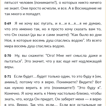
пятьсот человек (понимаете?), о которых никто ничего
не знает. Они просто исчезли, и все. А в Восхищение не
так много и попадет.
Я не хочу вас пугать, и я…и я…я…я не думаю,
E-69
что это именно так, но я просто хочу сказать вам то,
что Он сказал (да вы и сами знаете): “Как было во дни
Ноя, в которые восемь душ спаслись водою”. Из всего
мира восемь душ спаслись водою.
Ну, вы скажете: “Ого! Мне нет смысла даже и
E-70
пытаться”. Это значит, что у вас еще нет надлежащей
веры.
Если будет…будет только один, то это буду я (хм,
E-71
аминь!), потому что я верю. Понимаете? Видите? Вот
как нужно верить в это (понимаете?): “Это буду я”.
Конечно. Я хочу жить к Нему настолько близко, чтобы
знать, что, когда Он придет, Он заберет меня — я верю
в это. Верно. Так что, если… Если все остальные не