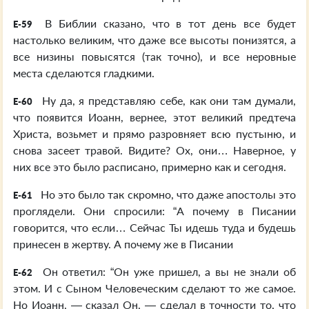
В Библии сказано, что в тот день все будет
E-59
настолько великим, что даже все высоты понизятся, а
все низины повысятся (так точно), и все неровные
места сделаются гладкими.
Ну да, я представляю себе, как они там думали,
E-60
что появится Иоанн, вернее, этот великий предтеча
Христа, возьмет и прямо разровняет всю пустыню, и
снова засеет травой. Видите? Ох, они… Наверное, у
них все это было расписано, примерно как и сегодня.
Но это было так скромно, что даже апостолы это
E-61
проглядели. Они спросили: “А почему в Писании
говорится, что если… Сейчас Ты идешь туда и будешь
принесен в жертву. А почему же в Писании
Он ответил: “Он уже пришел, а вы не знали об
E-62
этом. И с Сыном Человеческим сделают то же самое.
Но Иоанн, — сказал Он, — сделал в точности то, что