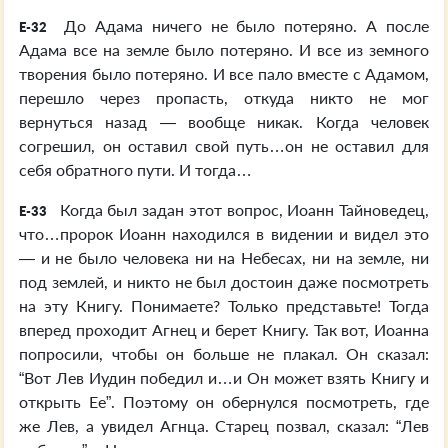
До Адама ничего не было потеряно. А после
E-32
Адама все на земле было потеряно. И все из земного
творения было потеряно. И все пало вместе с Адамом,
перешло через пропасть, откуда никто не мог
вернуться назад — вообще никак. Когда человек
согрешил, он оставил свой путь…он не оставил для
себя обратного пути. И тогда…
Когда был задан этот вопрос, Иоанн Тайноведец,
E-33
что…пророк Иоанн находился в видении и видел это
— и не было человека ни на Небесах, ни на земле, ни
под землей, и никто не был достоин даже посмотреть
на эту Книгу. Понимаете? Только представьте! Тогда
вперед проходит Агнец и берет Книгу. Так вот, Иоанна
попросили, чтобы он больше не плакал. Он сказал:
“Вот Лев Иудин победил и…и Он может взять Книгу и
открыть Ее”. Поэтому он обернулся посмотреть, где
же Лев, а увидел Агнца. Старец позвал, сказал: “Лев