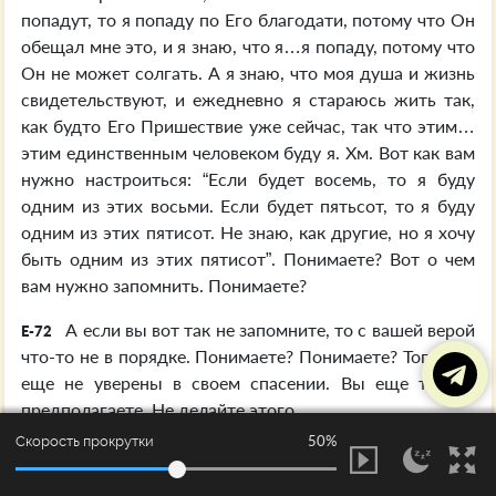
попадут, то я попаду по Его благодати, потому что Он
обещал мне это, и я знаю, что я…я попаду, потому что
Он не может солгать. А я знаю, что моя душа и жизнь
свидетельствуют, и ежедневно я стараюсь жить так,
как будто Его Пришествие уже сейчас, так что этим…
этим единственным человеком буду я. Хм. Вот как вам
нужно настроиться: “Если будет восемь, то я буду
одним из этих восьми. Если будет пятьсот, то я буду
одним из этих пятисот. Не знаю, как другие, но я хочу
быть одним из этих пятисот”. Понимаете? Вот о чем
вам нужно запомнить. Понимаете?
А если вы вот так не запомните, то с вашей верой
E-72
что-то не в порядке. Понимаете? Понимаете? Тогда вы
еще не уверены в своем спасении. Вы еще только
предполагаете. Не делайте этого.
50%
Скорость прокрутки
Ладно. Мы никак не можем приступить к этой
E-73
Печати, правда? Хорошо. Я хочу каждый вечер… Я не