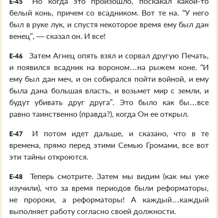
Но когда это произошло, поскакал какой-то
E-45
белый конь, причем со всадником. Вот те на. “У него
был в руке лук, и спустя некоторое время ему был дан
венец”, — сказал он. И все!
Затем Агнец опять взял и сорвал другую Печать,
E-46
и появился всадник на вороном…на рыжем коне. “И
ему был дан меч, и он собирался пойти войной, и ему
была дана большая власть, и возьмет мир с земли, и
будут убивать друг друга”. Это было как бы…все
равно таинственно (правда?), когда Он ее открыл.
И потом идет дальше, и сказано, что в те
E-47
времена, прямо перед этими Семью Громами, все вот
эти тайны откроются.
Теперь смотрите. Затем мы видим (как мы уже
E-48
изучили), что за время периодов были реформаторы,
не пророки, а реформаторы! А каждый…каждый
выполняет работу согласно своей должности.