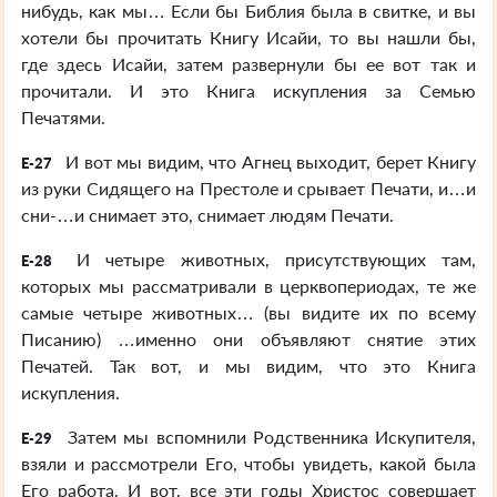
нибудь, как мы… Если бы Библия была в свитке, и вы
хотели бы прочитать Книгу Исайи, то вы нашли бы,
где здесь Исайи, затем развернули бы ее вот так и
прочитали. И это Книга искупления за Семью
Печатями.
И вот мы видим, что Агнец выходит, берет Книгу
E-27
из руки Сидящего на Престоле и срывает Печати, и…и
сни-…и снимает это, снимает людям Печати.
И четыре животных, присутствующих там,
E-28
которых мы рассматривали в церквопериодах, те же
самые четыре животных… (вы видите их по всему
Писанию) …именно они объявляют снятие этих
Печатей. Так вот, и мы видим, что это Книга
искупления.
Затем мы вспомнили Родственника Искупителя,
E-29
взяли и рассмотрели Его, чтобы увидеть, какой была
Его работа. И вот, все эти годы Христос совершает