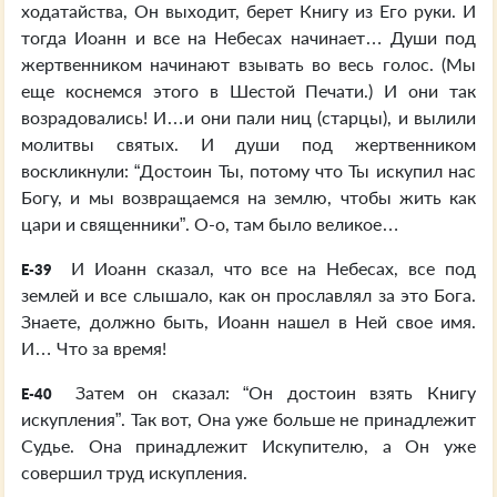
ходатайства, Он выходит, берет Книгу из Его руки. И
тогда Иоанн и все на Небесах начинает… Души под
жертвенником начинают взывать во весь голос. (Мы
еще коснемся этого в Шестой Печати.) И они так
возрадовались! И…и они пали ниц (старцы), и вылили
молитвы святых. И души под жертвенником
воскликнули: “Достоин Ты, потому что Ты искупил нас
Богу, и мы возвращаемся на землю, чтобы жить как
цари и священники”. О-о, там было великое…
И Иоанн сказал, что все на Небесах, все под
E-39
землей и все слышало, как он прославлял за это Бога.
Знаете, должно быть, Иоанн нашел в Ней свое имя.
И… Что за время!
Затем он сказал: “Он достоин взять Книгу
E-40
искупления”. Так вот, Она уже больше не принадлежит
Судье. Она принадлежит Искупителю, а Он уже
совершил труд искупления.