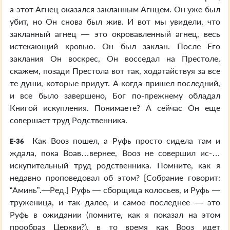
а этот Агнец оказался закланным Агнцем. Он уже был
убит, но Он снова был жив. И вот мы увидели, что
закланный агнец — это окровавленный агнец, весь
истекающий кровью. Он был заклан. После Его
заклания Он воскрес, Он восседал на Престоле,
скажем, позади Престола вот так, ходатайствуя за все
те души, которые придут. А когда пришел последний,
и все было завершено, Бог по-прежнему обладал
Книгой искупления. Понимаете? А сейчас Он еще
совершает труд Родственника.
Как Вооз пошел, а Руфь просто сидела там и
E-36
ждала, пока Воав…вернее, Вооз не совершил ис-…
искупительный труд родственника. Помните, как я
недавно проповедовал об этом? [Собрание говорит:
“Аминь”.—Ред.] Руфь — сборщица колосьев, и Руфь —
труженица, и так далее, и самое последнее — это
Руфь в ожидании (помните, как я показал на этом
прообраз Церкви?), в то время как Вооз идет