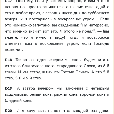
Поэтому, если у вас есть вопрос, и вам что-то
E-17
непонятно, просто запишите его на листочке, сдайте
его в любое время, с сегодняшнего дня до субботнего
вечера. И я постараюсь в воскресенье утром… Если
это немножко запутано, вы озадачены: “Ну, интересно,
что именно значит вот это. Я этого не понял”, — (вы
знаете, что я имею в виду) тогда я постараюсь
ответить вам в воскресенье утром, если Господь
позволит.
Так вот, сегодня вечером мы снова будем читать
E-18
из этого благословенного, стародавнего Слова, из 6-й
главы. И мы сегодня начнем Третью Печать. А это 5-й
стих, 5-й и 6-й стих.
А завтра вечером мы закончим с четырьмя
E-19
всадниками: белый конь, рыжий конь, вороной конь и
бледный конь.
И я хочу сказать вот что: каждый раз даже
E-20