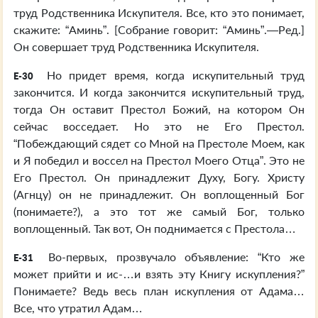
труд Родственника Искупителя. Все, кто это понимает,
скажите: “Аминь”. [Собрание говорит: “Аминь”.—Ред.]
Он совершает труд Родственника Искупителя.
Но придет время, когда искупительный труд
E-30
закончится. И когда закончится искупительный труд,
тогда Он оставит Престол Божий, на котором Он
сейчас восседает. Но это не Его Престол.
“Побеждающий сядет со Мной на Престоле Моем, как
и Я победил и воссел на Престол Моего Отца”. Это не
Его Престол. Он принадлежит Духу, Богу. Христу
(Агнцу) он не принадлежит. Он воплощенный Бог
(понимаете?), а это тот же самый Бог, только
воплощенный. Так вот, Он поднимается с Престола…
Во-первых, прозвучало объявление: “Кто же
E-31
может прийти и ис-…и взять эту Книгу искупления?”
Понимаете? Ведь весь план искупления от Адама…
Все, что утратил Адам…