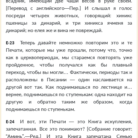
всадник, имеющий две чаши весов в руке своей.
[Перевод с английского—Пер.] И слышал я голос
посреди четырех животных, говорящий: хиникс
пшеницы за динарий, и три хиникса ячменя за
динарий; но елея же и вина не повреждай.
Теперь давайте немножко повторим это и те
E-23
Печати, которые мы уже прошли, потому что, точно
как в церквопериодах, мы стараемся повторять уже
пройденное, чтобы получался как бы плавный
переход, чтобы вы могли… Фактически, периоды так и
расположены в Писании — один наслаивается на
другой вот так. Как поднимаешься по лестнице и…
вернее, поднимаешься по ступенькам: одна находит на
другую и обратно таким же образом, когда
поднимаешься по ступенькам.
И вот, эти Печати — это Книга искупления,
E-24
запечатанная. Все это понимают? [Собрание говорит:
“Аминь”.—Ред.] И эта Книга запечатана Семью