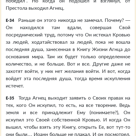
победил”. Но когда он подошел и взглянул, от
Престола выходил Агнец.
Раньше он этого никогда не замечал. Почему? —
E-34
Он находился там вдали, совершая Свой
посреднический труд, потому что Он истекал Кровью
за людей, ходатайствовал за людей, пока не вошла
последняя душа, занесенная в Книгу Жизни Агнца до
основания мира. Там их будет только определенное
количество, и не больше. Вот и все. Другие даже не
захотят войти, у них нет желания войти. И вот, когда
войдет эта последняя душа, тогда время искупления
истечет.
Тогда Агнец выходит заявить о Своих правах на
E-35
тех, кого Он искупил, то есть, на все творение. Ведь
земля и все принадлежит Ему (понимаете?), Он
искупил это Своей собственной Кровью. И когда Он
вышел, чтобы взять эту Книгу, открыть Ее, вот тут-то
они были… Иоанн больше не плакал. И он посмотрел,