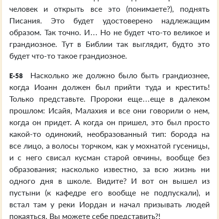
человек и открыть все это (понимаете?), поднять
Писания. Это будет удостоверено надлежащим
образом. Так точно. И… Но не будет что-то великое и
грандиозное. Тут в Библии так выглядит, будто это
будет что-то такое грандиозное.
Насколько же должно было быть грандиознее,
E-58
когда Иоанн должен был прийти туда и крестить!
Только представьте. Пророки еще…еще в далеком
прошлом: Исайя, Малахия и все они говорили о нем,
когда он придет. А когда он пришел, это был просто
какой-то одинокий, необразованный тип: борода на
все лицо, а волосы торчком, как у мохнатой гусеницы,
и с него свисал кусман старой овчины, вообще без
образования; насколько известно, за всю жизнь ни
одного дня в школе. Видите? И вот он вышел из
пустыни (к кафедре его вообще не подпускали), и
встал там у реки Иордан и начал призывать людей
покаяться. Вы можете себе представить?!