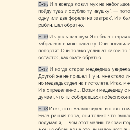
E-15
И я всегда ловил мух на небольшом
пойду туда и срублю ту ивушку", — пото
одну или две форели на завтрак". И я бы
рыбин, шел обратно.
E-16
И я услышал шум. Это была старая м
забралась в мою палатку. Они повалили
попортят. Они только услышат какой-то т
остается, как ехать обратно.
E-17
И когда старая медведица увидела
Другой же не пришел. Ну и, мне стало и
но медведь сидел на пистолете. Итак, мн
И я определенно… Возьми медведицу с ме
думает, что ты собираешься побеспокоит
E-18
Итак, этот малыш сидел, и просто м
Была ранняя пора, они только что вышли
подумал я, — чем этот малыш так заинте
а он не обращал на это ни малейшего вн