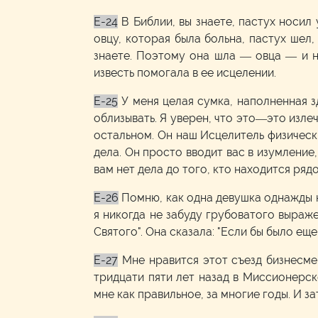
E-24
В Библии, вы знаете, пастух носил
овцу, которая была больна, пастух шел,
знаете. Поэтому она шла — овца — и на
известь помогала в ее исцелении.
E-25
У меня целая сумка, наполненная з
облизывать. Я уверен, что это—это изле
остальном. Он наш Исцелитель физически
дела. Он просто вводит вас в изумление,
вам нет дела до того, кто находится рядо
E-26
Помню, как одна девушка однажды 
я никогда не забуду грубоватого выражен
Святого". Она сказала: "Если бы было еще
E-27
Мне нравится этот съезд бизнесме
тридцати пяти лет назад в Миссионерск
мне как правильное, за многие годы. И з