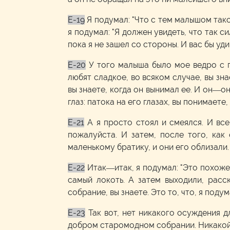
E-19
Я подумал: "Что с тем малышом тако
я подумал: "Я должен увидеть, что так с
пока я не зашел со стороны. И вас бы уд
E-20
У того малыша было мое ведро с п
любят сладкое, во всяком случае, вы зна
вы знаете, когда он вынимал ее. И он—он
глаз: патока на его глазах, вы понимаете
E-21
А я просто стоял и смеялся. И все
пожалуйста. И затем, после того, как 
маленькому братику, и они его облизали.
E-22
Итак—итак, я подумал: "Это похоже
самый локоть. А затем выходили, расс
собрание, вы знаете. Это то, что, я поду
E-23
Так вот, нет никакого осуждения д
добром старомодном собрании. Никакой ч