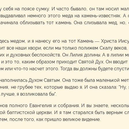
 у себя на поясе сумку. И часто бывало, он там носил ма
 выдавливал немного этого меда на камень-известняк. А
чинала облизывать тот камень. Она слизывала мед, но, с
десь медом, и я нанесу его на тот Камень — Христа Иису
чит все наши хвори, если мы только полижем Скалу веков,
х и духовных беспокойств. Он Лилия долины. А в лилии 
 и это то, каким образом приходит Святой Дух. Он вводит
м или что-то насчет этого. Тогда вы должны будете спустит
наполнилась Духом Святым. Она тоже была маленькой мето
ия, не грубее тех, которые выдаю я. И она сказала: "Ну,
 лучше, я возликовала бы".
нов полного Евангелия и собрания. И вы знаете, нескол
ой баптистской церкви. И я там старался быть верным с
атем, после того, как пришло великое видение.