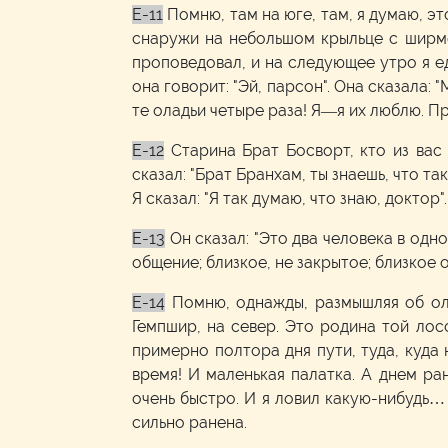
E-11
Помню, там на юге, там, я думаю, э
снаружи на небольшом крыльце с ширмо
проповедовал, и на следующее утро я ед
она говорит: "Эй, парсон". Она сказала:
те оладьи четыре раза! Я—я их люблю. Пр
E-12
Старина Брат Босворт, кто из ва
сказал: "Брат Бранхам, ты знаешь, что т
Я сказал: "Я так думаю, что знаю, доктор".
E-13
Он сказал: "Это два человека в одно
общение; близкое, не закрытое; близкое 
E-14
Помню, однажды, размышляя об ола
Гемпшир, на север. Это родина той лос
примерно полтора дня пути, туда, куда 
время! И маленькая палатка. А днем ра
очень быстро. И я ловил какую-нибудь… 
сильно ранена.