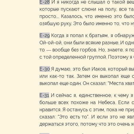
E-28
И я никогда не слышал о такой вещ
которые пускают слюни на полу, все так
просто... Казалось, что именно это бы
озябшую руку. Это было именно то, что 
E-29
Когда я попал к братьям, я обнаруж
Ой-ой-ой, они были всякие разные. И одн
то — вообще без горбов. Но, знаете, я п
с той определенной группой. Поэтому я б
E-30
Я думаю, это был Иаков, который вы
или как-то так. Затем он выкопал еще о
выкопал еще один. Он сказал: "Места хват
E-31
И сейчас я, единственное, к чему я
больше всех похоже на Небеса. Если с
нравится. Я останусь с этим, пока не пр
сказал: "Это есть то". И если это не я
держаться этого, потому что это очень 