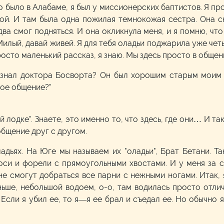
то было в Алабаме, я был у миссионерских баптистов. Я п
й. И там была одна пожилая темнокожая сестра. Она ск
ва смог подняться. И она окликнула меня, и я помню, что
 "Милый, давай живей. Я для тебя оладьи поджарила уже че
осто маленький рассказ, я знаю. Мы здесь просто в общени
с знал доктора Босворта? Он был хорошим старым моим
акое общение?"
й лодке". Знаете, это именно то, что здесь, где они… И т
общение друг с другом.
дьях. На Юге мы называем их "оладьи", Брат Бетани. Т
оси и форели с прямоугольными хвостами. И у меня за с
не смогут добраться все парни с нежными ногами. Итак, 
ньше, небольшой водоем, о-о, там водилась просто отлич
Если я убил ее, то я—я ее брал и съедал ее. Но обычно 