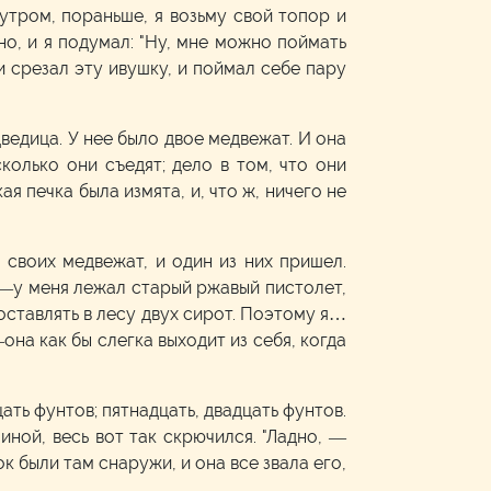
утром, пораньше, я возьму свой топор и
но, и я подумал: "Ну, мне можно поймать
 и срезал эту ивушку, и поймал себе пару
ведица. У нее было двое медвежат. И она
колько они съедят; дело в том, что они
я печка была измята, и, что ж, ничего не
 своих медвежат, и один из них пришел.
ня—у меня лежал старый ржавый пистолет,
 оставлять в лесу двух сирот. Поэтому я…
на как бы слегка выходит из себя, когда
ать фунтов; пятнадцать, двадцать фунтов.
иной, весь вот так скрючился. "Ладно, —
 были там снаружи, и она все звала его,