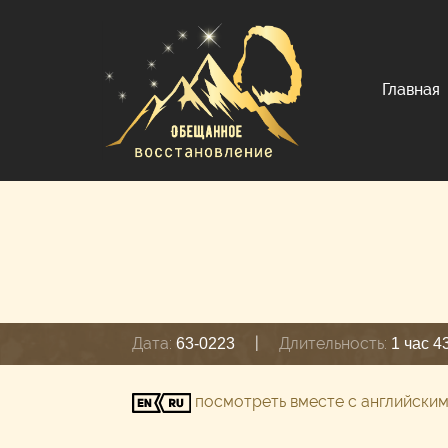
Главная
Дата:
|
Длительность:
63-0223
1 час 4
посмотреть вместе с английски