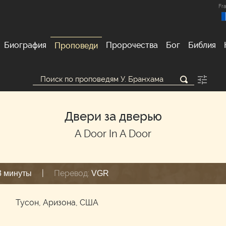
Fra
Биография
Пророчества
Бог
Библия
Проповеди
Двери за дверью
A Door In A Door
|
Перевод:
3 минуты
VGR
м
Тусон, Аризона, США