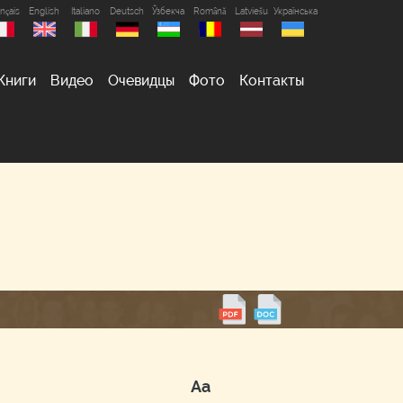
nçais
English
Italiano
Deutsch
Ўзбекча
Română
Latviešu
Українська
Книги
Видео
Очевидцы
Фото
Контакты
Аа