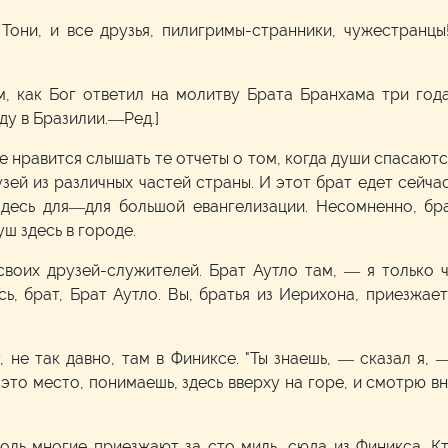
Тони, и все друзья, пилигримы-странники, чужестранцы
м, как Бог ответил на молитву Брата Бранхама три год
ду в Бразилии.—Ред.]
 нравится слышать те отчеты о том, когда души спасаются
узей из различных частей страны. И этот брат едет сейчас
здесь для—для большой евангелизации. Несомненно, бра
ш здесь в городе.
своих друзей-служителей. Брат Аутло там, — я только ч
сь, брат, Брат Аутло. Вы, братья из Иерихона, приезжа
, не так давно, там в Финиксе. "Ты знаешь, — сказал я, —
то место, понимаешь, здесь вверху на горе, и смотрю вн
толь многие приезжают за сто миль, сюда из Финикса. К