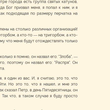
нтре города есть группа святых катунов,
да Бог призвал меня, я попал к ним, и я
 как подходящая по размеру перчатка на
елены на столько различных организаций!
угорбом, а кто-то — на тригорбом, а кто-
тому что меня будут отождествлять только
олько я помню, он назвал его: "Злоба", —
го, поэтому он назвал его: "Распря". Он
та.
 я один из вас. И, я считаю, это то, что
ти. Но это то, что я нашел, и мне это
ак сказал Петр, в день Пятидесятницы, он
. Так что, в таком случае я буду просто