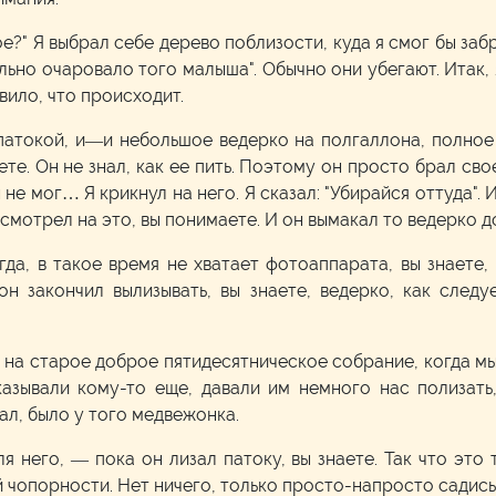
е?" Я выбрал себе дерево поблизости, куда я смог бы забр
ильно очаровало того малыша". Обычно они убегают. Итак,
ивило, что происходит.
атокой, и—и небольшое ведерко на полгаллона, полное 
ете. Он не знал, как ее пить. Поэтому он просто брал сво
 не мог… Я крикнул на него. Я сказал: "Убирайся оттуда". 
, смотрел на это, вы понимаете. И он вымакал то ведерко д
гда, в такое время не хватает фотоаппарата, вы знаете, 
он закончил вылизывать, вы знаете, ведерко, как след
 на старое доброе пятидесятническое собрание, когда мы
казывали кому-то еще, давали им немного нас полизать
мал, было у того медвежонка.
ля него, — пока он лизал патоку, вы знаете. Так что это
опорности. Нет ничего, только просто-напросто садись и