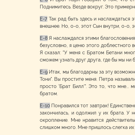
Поднимитесь. Везде вокруг. Это примерно
E-7
Так рад быть здесь и наслаждаться 
внешнее. Но, о-о, этот Сын внутри, о-о, 
E-8
Я наслаждался этими благословениям
безусловно, я ценю этого доблестного в
Я сказал: "У меня с Братом Бетани мног
сможем узнать друг друга, где бы мы ни 
E-9
Итак, мы благодарны за эту возможно
Тони". Вы простите меня. Петра называли
просто 'Брат Билл'". Это то, что мне...
братом.
E-10
Понравился тот завтрак! Единствен
закончилась, и одолжил у их брата. У н
окропление. Мне нравится действительн
слишком много. Мне пришлось слегка их 