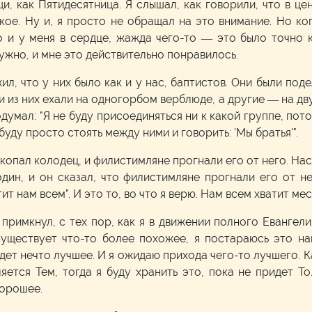
и, как Пятидесятница. Я слышал, как говорили, что в це
ое. Ну и, я просто не обращал на это внимание. Но ког
ло и у меня в сердце, жажда чего-то — это было точно
нужно, и мне это действительно понравилось.
ил, что у них было как и у нас, баптистов. Они были под
и из них ехали на одногорбом верблюде, а другие — на дв
одумал: "Я не буду присоединяться ни к какой группе, по
уду просто стоять между ними и говорить: 'Мы братья'".
копал колодец, и филистимляне прогнали его от него. Наск
дин, и он сказал, что филистимляне прогнали его от не
ит нам всем". И это то, во что я верю. Нам всем хватит мес
 примкнул, с тех пор, как я в движении полного Евангелия,
уществует что-то более похожее, я постараюсь это най
идет нечто лучшее. И я ожидаю прихода чего-то лучшего. К
вляется Тем, тогда я буду хранить это, пока не придет То
хорошее.