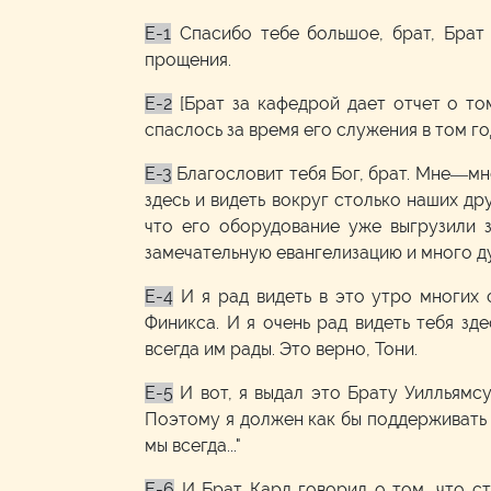
E-1
Спасибо тебе большое, брат, Брат 
прощения.
E-2
[Брат за кафедрой дает отчет о то
спаслось за время его служения в том го
E-3
Благословит тебя Бог, брат. Мне—мне
здесь и видеть вокруг столько наших др
что его оборудование уже выгрузили 
замечательную евангелизацию и много ду
E-4
И я рад видеть в это утро многих 
Финикса. И я очень рад видеть тебя зде
всегда им рады. Это верно, Тони.
E-5
И вот, я выдал это Брату Уилльямсу
Поэтому я должен как бы поддерживать э
мы всегда..."
E-6
И Брат Карл говорил о том, что с