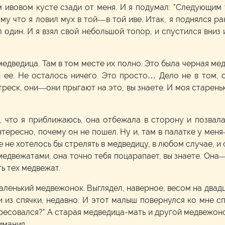
 ивовом кусте сзади от меня. И я подумал: "Следующим 
му что я ловил мух в той—в той иве. Итак, я поднялся ра
л один. И я взял свой небольшой топор, и спустился вниз
едведица. Там в том месте их полно. Это была черная мед
 ее. Не осталось ничего. Это просто… Дело не в том, с
реск, они—они прыгают на это, вы знаете. И моя старенька
, что я приближаюсь, она отбежала в сторону и позвала
нтересно, почему он не пошел. Ну и, там в палатке у ме
е не хотелось бы стрелять в медведицу, в любом случае, и
двежатами, она точно тебя поцарапает, вы знаете. Она—о
ь тех медвежат.
аленький медвежонок. Выглядел, наверное, весом на двадц
 из спячки, недавно. И этот малыш повернулся ко мне сп
ресовался?" А старая медведица-мать и другой медвежонок
имания.