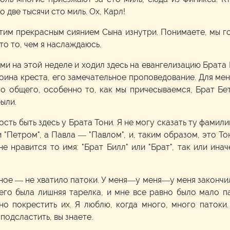
 две тысячи сто миль. Ох, Карл!
этим прекрасным сиянием Сына изнутри. Понимаете, мы го
это то, чем я наслаждаюсь.
и на этой неделе и ходил здесь на евангелизацию Брата 
оина креста, его замечательное проповедование. Для меня
о общего, особенно то, как мы причесываемся, Брат Бет
были.
сть быть здесь у Брата Тони. Я не могу сказать ту фамил
 "Петром", а Павла — "Павлом", и, таким образом, это То
 мне нравится то имя: "Брат Билл" или "Брат", так или ин
ное — не хватило патоки. У меня—у меня—у меня закончила
его была лишняя тарелка, и мне все равно было мало па
о покрестить их. Я люблю, когда много, много патоки.
подсластить, вы знаете.