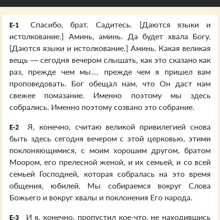
Спасибо, брат. Садитесь. [Даются языки и
E-1
истолкование.] Аминь, аминь. Да будет хвала Богу.
[Даются языки и истолкование.] Аминь. Какая великая
вещь — сегодня вечером слышать, как это сказано как
раз, прежде чем мы… прежде чем я пришел вам
проповедовать. Бог обещал нам, что Он даст нам
свежее помазание. Именно поэтому мы здесь
собрались. Именно поэтому созвано это собрание.
Я, конечно, считаю великой привилегией снова
E-2
быть здесь сегодня вечером с этой церковью, этими
поклоняющимися, с моим хорошим другом, братом
Моором, его прелесной женой, и их семьей, и со всей
семьей Господней, которая собралась на это время
общения, юбилей. Мы собираемся вокруг Слова
Божьего и вокруг хвалы и поклонения Его народа.
И я, конечно, пропустил кое-что, не находившись
E-3