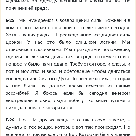
ударились об одежду женщины и упали на пол, не
причинив ей вреда.
Мы нуждаемся в возвращении силы Божьей и в
E-25
ком-то, кто может совершить то же самое сегодня.
Хотя в наших рядах… Преследование всегда дает силу
церкви. У нас это было слишком легким. Мы
становимся пассивными. Мы приходим к положению,
где мы не желаем двигаться вперед, потому что все
попросту было нам подано. Требуются горе, и слезы, и
пот, и молитва, и вера, и обетование, чтобы двигаться
вперед в силе Святого Духа. То рвение и сила, которая
у них была, на долгое время исчезли из наших
ассамблей. Я боюсь, если бы сегодня вечером
выстрелили в окно, люди побегут всякими путями и
никогда снова не возвратятся.
Но… И другая вещь, это так плохо, знаете, –
E-26
думать о тех вещах, которые вот так происходят. Но
все же это доказывает, что Бог, Который был в давние