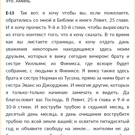
это. Аминь.
Так вот, я хочу чтобы вы, если пожелаете,
E-13
обратились со мной в Библии к книге Левит, 25 главе.
И я хочу прочесть 9-й и 10-й стихи, чтобы вырисовать
из этого контекст того, что я хочу сказать. В то время
как вы листаете страницы, я хочу отдать дань
уважения некоторым находящимся здесь моим
друзьям, которых я вижу сегодня вечером: брату и
сестре Уилльямс из Финикса, где вскоре будет
собрание, с людьми в Финиксе. Я вижу также здесь
брата и сестру Норман из Тусона, прямо за ними брат и
сестра Эванс из Джорджии. И многие другие, которых
я только-только начинаю замечать и видеть. Да
благословит вас Господь. В Левит, 25-я глава и 9-й и
10-й стихи. И воструби трубою в седьмой месяц, в
десятый день месяца, в день очищения вострубите
трубою по всей земле вашей; и освятите пятидесятый
год и объявите свободу на земле… жителям ее: да