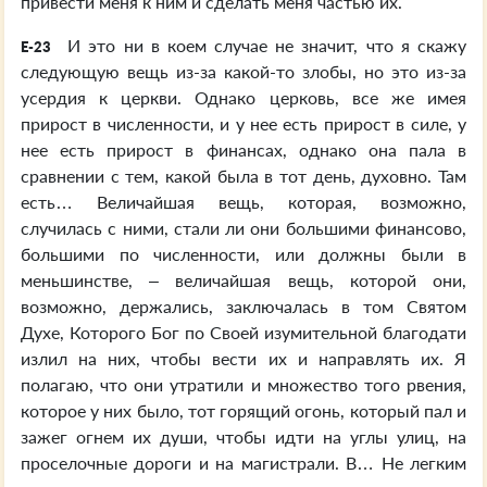
привести меня к ним и сделать меня частью их.
И это ни в коем случае не значит, что я скажу
E-23
следующую вещь из-за какой-то злобы, но это из-за
усердия к церкви. Однако церковь, все же имея
прирост в численности, и у нее есть прирост в силе, у
нее есть прирост в финансах, однако она пала в
сравнении с тем, какой была в тот день, духовно. Там
есть… Величайшая вещь, которая, возможно,
случилась с ними, стали ли они большими финансово,
большими по численности, или должны были в
меньшинстве, – величайшая вещь, которой они,
возможно, держались, заключалась в том Святом
Духе, Которого Бог по Своей изумительной благодати
излил на них, чтобы вести их и направлять их. Я
полагаю, что они утратили и множество того рвения,
которое у них было, тот горящий огонь, который пал и
зажег огнем их души, чтобы идти на углы улиц, на
проселочные дороги и на магистрали. В… Не легким