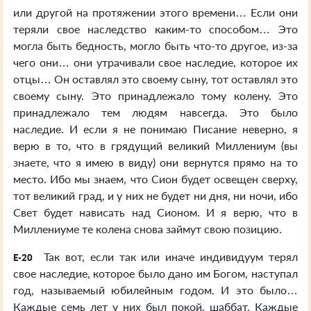
или другой на протяжении этого времени… Если они
теряли свое наследство каким-то способом… Это
могла быть бедность, могло быть что-то другое, из-за
чего они… они утрачивали свое наследие, которое их
отцы… Он оставлял это своему сыну, тот оставлял это
своему сыну. Это принадлежало тому колену. Это
принадлежало тем людям навсегда. Это было
наследие. И если я не понимаю Писание неверно, я
верю в то, что в грядущий великий Миллениум (вы
знаете, что я имею в виду) они вернутся прямо на то
место. Ибо мы знаем, что Сион будет освещен сверху,
тот великий град, и у них не будет ни дня, ни ночи, ибо
Свет будет нависать над Сионом. И я верю, что в
Миллениуме те колена снова займут свою позицию.
Так вот, если так или иначе индивидуум терял
E-20
свое наследие, которое было дано им Богом, наступал
год, называемый юбилейным годом. И это было…
Каждые семь лет у них был покой, шаббат. Каждые