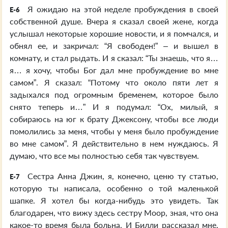
Я ожидаю на этой неделе пробуждения в своей
E-6
собственной душе. Вчера я сказал своей жене, когда
услышал некоторые хорошие новости, и я помчался, и
обнял ее, и закричал: “Я свободен!” – и вышел в
комнату, и стал рыдать. И я сказал: “Ты знаешь, что я…
я… я хочу, чтобы Бог дал мне пробуждение во мне
самом”. Я сказал: “Потому что около пяти лет я
задыхался под огромным бременем, которое было
снято теперь и…” И я подумал: “Ох, милый, я
собираюсь на юг к брату Джексону, чтобы все люди
помолились за меня, чтобы у меня было пробуждение
во мне самом”. Я действительно в нем нуждаюсь. Я
думаю, что все мы полностью себя так чувствуем.
Сестра Анна Джин, я, конечно, ценю ту статью,
E-7
которую ты написала, особенно о той маленькой
шапке. Я хотел бы когда-нибудь это увидеть. Так
благодарен, что вижу здесь сестру Моор, зная, что она
какое-то время была больна. И Билли рассказал мне,