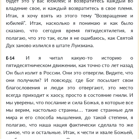
будет это у вас юбилей; и возвратитесь каждый во
владение свое, и каждый возвратитесь в свое племя.
Итак, я хочу взять из этого тему “Возвращение и
юбилей”. Итак, насколько я понимаю и как было
сказано, что сегодня время пятидесятилетия, я
полагаю, что это так, если я не ошибаюсь, как Святой
Дух заново излился в штате Луизиана.
И я читал какую-то историю о
E-14
пятидесятническом движении, как точно сто лет назад
Он был излит в России. Они это отвергли. Видите, что
они получили? И повсюду, где Бог посылает свои
благословения и люди это отвергают, это место
всегда приходит к хаосу, просто в состояние гнили. И
мы уверены, что послание и сила Божья, в которые все
мы верим, настолько странны… такие странные для
мира и его способа мышления, до такой степени, я
полагаю, что наша нация фактически сделала то же
самое, что и остальные. Итак, к чести и хвале Божьей,