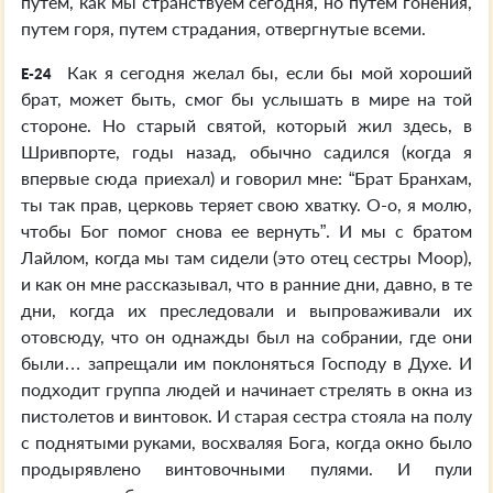
путем, как мы странствуем сегодня, но путем гонения,
путем горя, путем страдания, отвергнутые всеми.
Как я сегодня желал бы, если бы мой хороший
E-24
брат, может быть, смог бы услышать в мире на той
стороне. Но старый святой, который жил здесь, в
Шривпорте, годы назад, обычно садился (когда я
впервые сюда приехал) и говорил мне: “Брат Бранхам,
ты так прав, церковь теряет свою хватку. О-о, я молю,
чтобы Бог помог снова ее вернуть”. И мы с братом
Лайлом, когда мы там сидели (это отец сестры Моор),
и как он мне рассказывал, что в ранние дни, давно, в те
дни, когда их преследовали и выпроваживали их
отовсюду, что он однажды был на собрании, где они
были… запрещали им поклоняться Господу в Духе. И
подходит группа людей и начинает стрелять в окна из
пистолетов и винтовок. И старая сестра стояла на полу
с поднятыми руками, восхваляя Бога, когда окно было
продырявлено винтовочными пулями. И пули