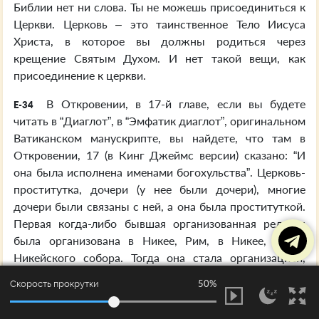
Библии нет ни слова. Ты не можешь присоединиться к
Церкви. Церковь – это таинственное Тело Иисуса
Христа, в которое вы должны родиться через
крещение Святым Духом. И нет такой вещи, как
присоединение к церкви.
В Откровении, в 17-й главе, если вы будете
E-34
читать в “Диаглот”, в “Эмфатик диаглот”, оригинальном
Ватиканском манускрипте, вы найдете, что там в
Откровении, 17 (в Кинг Джеймс версии) сказано: “И
она была исполнена именами богохульства”. Церковь-
проститутка, дочери (у нее были дочери), многие
дочери были связаны с ней, а она была проституткой.
Первая когда-либо бывшая организованная религия
была организована в Никее, Рим, в Никее, после
Никейского собора. Тогда она стала организацией,
универсальной христианской церковью организации. У
50%
Скорость прокрутки
нее были дочери. И вы видите, что там, в Кинг
Джеймс, помещено: “Она имела имена богохульства”.