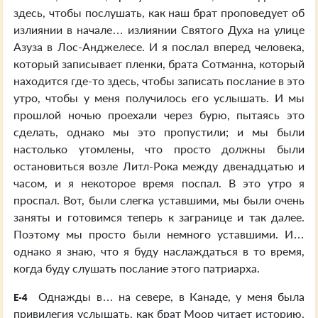
здесь, чтобы послушать, как наш брат проповедует об
излиянии в начале… излиянии Святого Духа на улице
Азуза в Лос-Анджелесе. И я послал вперед человека,
который записывает пленки, брата Сотманна, который
находится где-то здесь, чтобы записать послание в это
утро, чтобы у меня получилось его услышать. И мы
прошлой ночью проехали через бурю, пытаясь это
сделать, однако мы это пропустили; и мы были
настолько утомлены, что просто должны были
остановиться возле Литл-Рока между двенадцатью и
часом, и я некоторое время поспал. В это утро я
проспал. Вот, были слегка уставшими, мы были очень
заняты и готовимся теперь к загранице и так далее.
Поэтому мы просто были немного уставшими. И…
однако я знаю, что я буду наслаждаться в то время,
когда буду слушать послание этого патриарха.
Однажды в… на севере, в Канаде, у меня была
E-4
привилегия услышать, как брат Моор читает историю.