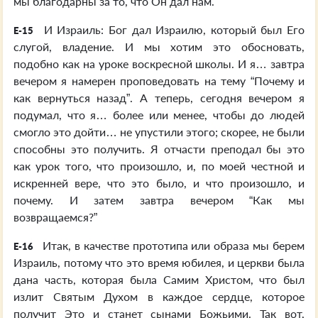
мы благодарны за то, что Он дал нам.
И Израиль: Бог дал Израилю, который был Его
E-15
слугой, владение. И мы хотим это обосновать,
подобно как на уроке воскресной школы. И я… завтра
вечером я намерен проповедовать на тему “Почему и
как вернуться назад”. А теперь, сегодня вечером я
подумал, что я… более или менее, чтобы до людей
смогло это дойти… не упустили этого; скорее, не были
способны это получить. Я отчасти преподал бы это
как урок того, что произошло, и, по моей честной и
искренней вере, что это было, и что произошло, и
почему. И затем завтра вечером “Как мы
возвращаемся?”
Итак, в качестве прототипа или образа мы берем
E-16
Израиль, потому что это время юбилея, и церкви была
дана часть, которая была Самим Христом, что был
излит Святым Духом в каждое сердце, которое
получит Это и станет сынами Божьими. Так вот,