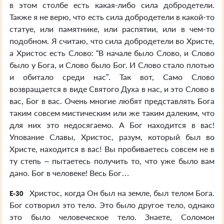
в этом столбе есть какая-либо сила добродетели.
Также я не верю, что есть сила добродетели в какой-то
статуе, или памятнике, или распятии, или в чем-то
подобном. Я считаю, что сила добродетели во Христе,
а Христос есть Слово: “В начале было Слово, и Слово
было у Бога, и Слово было Бог. И Слово стало плотью
и обитало среди нас”. Так вот, Само Слово
возвращается в виде Святого Духа в нас, и это Слово в
вас, Бог в вас. Очень многие любят представлять Бога
таким совсем мистическим или же таким далеким, что
для них это недосягаемо. А Бог находится в вас!
Упование Славы, Христос, разум, который был во
Христе, находится в вас! Вы пробиваетесь совсем не в
ту степь – пытаетесь получить то, что уже было вам
дано. Бог в человеке! Весь Бог…
Христос, когда Он был на земле, был телом Бога.
E-30
Бог сотворил это тело. Это было другое тело, однако
это было человеческое тело. Знаете, Соломон