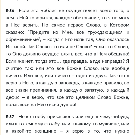
Если эта Библия не осуществляет всего того, о
E-36
чем в Ней говорится, каждое обетование, то я не могу
в Нее верить. Но самое первое Слово, в Котором
сказано: “Придите ко Мне, все труждающиеся и
обремененные”, – когда я Его испытал, Оно оказалось
Истиной. Так Слово это или не Слово? Если это Слово,
то Оно должно осуществлять все, что в Нем обещано!
Если же нет, тогда это… где правда, а где неправда? Я
считаю так: или это все Божье Слово, или вообще
ничего. Или все, или ничего – одно из двух. Так что я
верю в Него, в каждую заповедь, в каждое правило, во
все знаки препинания, в каждую запятую, в каждый
дефис – я верю, что все это целиком Слово Божье,
полагаюсь на Него всей душой!
Не к столбу прикасаюсь или еще к чему-нибудь,
E-37
или к тотемному столбу, или к какому-то мужчине, или
к какой-то женщине – я верю в то, что нужно