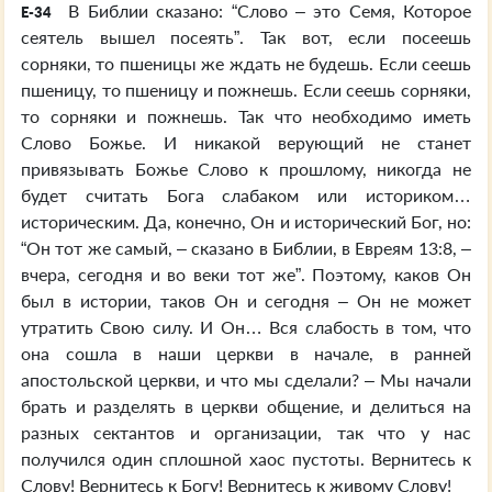
В Библии сказано: “Слово – это Семя, Которое
E-34
сеятель вышел посеять”. Так вот, если посеешь
сорняки, то пшеницы же ждать не будешь. Если сеешь
пшеницу, то пшеницу и пожнешь. Если сеешь сорняки,
то сорняки и пожнешь. Так что необходимо иметь
Слово Божье. И никакой верующий не станет
привязывать Божье Слово к прошлому, никогда не
будет считать Бога слабаком или историком…
историческим. Да, конечно, Он и исторический Бог, но:
“Он тот же самый, – сказано в Библии, в Евреям 13:8, –
вчера, сегодня и во веки тот же”. Поэтому, каков Он
был в истории, таков Он и сегодня – Он не может
утратить Свою силу. И Он… Вся слабость в том, что
она сошла в наши церкви в начале, в ранней
апостольской церкви, и что мы сделали? – Мы начали
брать и разделять в церкви общение, и делиться на
разных сектантов и организации, так что у нас
получился один сплошной хаос пустоты. Вернитесь к
Слову! Вернитесь к Богу! Вернитесь к живому Слову!