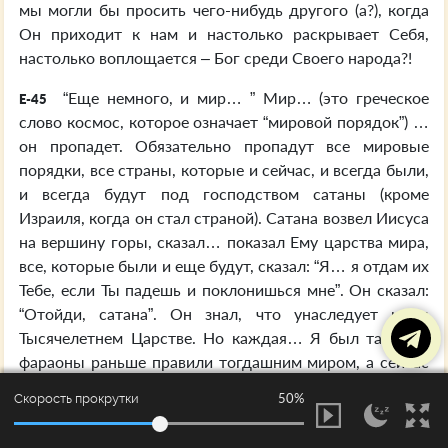
мы могли бы просить чего-нибудь другого (а?), когда
Он приходит к нам и настолько раскрывает Себя,
настолько воплощается – Бог среди Своего народа?!
“Еще немного, и мир… ” Мир… (это греческое
E-45
слово космос, которое означает “мировой порядок”) …
он пропадет. Обязательно пропадут все мировые
порядки, все страны, которые и сейчас, и всегда были,
и всегда будут под господством сатаны (кроме
Израиля, когда он стал страной). Сатана возвел Иисуса
на вершину горы, сказал… показал Ему царства мира,
все, которые были и еще будут, сказал: “Я… я отдам их
Тебе, если Ты падешь и поклонишься мне”. Он сказал:
“Отойди, сатана”. Он знал, что унаследует их в
Тысячелетнем Царстве. Но каждая… Я был там, где
фараоны раньше правили тогдашним миром, а сейчас
нужно прокопать на метров шесть в глубину земли,
50%
Скорость прокрутки
чтобы найти их царства, их престолы, на которых они
раньше восседали – римские цезари и… и египетские