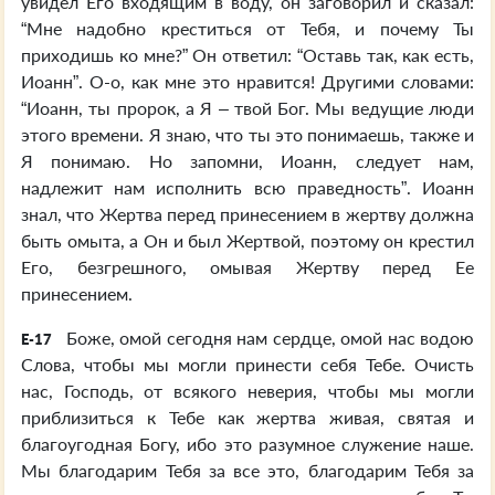
увидел Его входящим в воду, он заговорил и сказал:
“Мне надобно креститься от Тебя, и почему Ты
приходишь ко мне?” Он ответил: “Оставь так, как есть,
Иоанн”. О-о, как мне это нравится! Другими словами:
“Иоанн, ты пророк, а Я – твой Бог. Мы ведущие люди
этого времени. Я знаю, что ты это понимаешь, также и
Я понимаю. Но запомни, Иоанн, следует нам,
надлежит нам исполнить всю праведность”. Иоанн
знал, что Жертва перед принесением в жертву должна
быть омыта, а Он и был Жертвой, поэтому он крестил
Его, безгрешного, омывая Жертву перед Ее
принесением.
Боже, омой сегодня нам сердце, омой нас водою
E-17
Слова, чтобы мы могли принести себя Тебе. Очисть
нас, Господь, от всякого неверия, чтобы мы могли
приблизиться к Тебе как жертва живая, святая и
благоугодная Богу, ибо это разумное служение наше.
Мы благодарим Тебя за все это, благодарим Тебя за