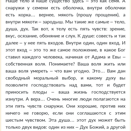
Наше тело и наше существо здесь – это как семя. А
снаружи у семени есть оболочка, внутри оболочки
есть корка… вернее, мякоть (прошу прощения), а
внутри мякоти – зародыш. Мы такие же самые – тело,
душа, дух. Так вот, к телу есть пять чувств: зрение,
вкус, осязание, обоняние и слух. К душе: совесть и так
далее – у нее пять входов. Внутри один, один вход. И
этот вход – это то же самое положение, в какое Бог
ставил каждого человека, начиная от Адама и Евы –
собственная воля. Понимаете? Ваша воля жить или
ваша воля умереть – что вам угодно. Это… Вам дан
свободный моральный выбор, и какому духу вы
позволите господствовать над вами, тот и будет
приносить плоды – ваша жизнь господствуется
изнутри. А вера… Очень многие люди полагаются на
эти пять чувств снаружи. Они хорошие, против них
ничего не говорю, если они соглашаются с этим
шестым чувством. Эта душа… этот дух может быть
только двух видов: один из них – Дух Божий, а другой