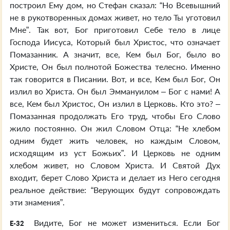
построил Ему дом, но Стефан сказал: “Но Всевышний
не в рукотворенных домах живет, но тело Ты уготовил
Мне”. Так вот, Бог приготовил Себе тело в лице
Господа Иисуса, Который был Христос, что означает
Помазанник. А значит, все, Кем был Бог, было во
Христе, Он был полнотой Божества телесно. Именно
так говорится в Писании. Вот, и все, Кем был Бог, Он
излил во Христа. Он был Эммануилом – Бог с нами! А
все, Кем был Христос, Он излил в Церковь. Кто это? –
Помазанная продолжать Его труд, чтобы Его Слово
жило постоянно. Он жил Словом Отца: “Не хлебом
одним будет жить человек, но каждым Словом,
исходящим из уст Божьих”. И Церковь не одним
хлебом живет, но Словом Христа. И Святой Дух
входит, берет Слово Христа и делает из Него сегодня
реальное действие: “Верующих будут сопровождать
эти знамения”.
Видите, Бог не может измениться. Если Бог
E-32