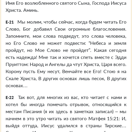
Имя Его возлюбленного святого Сына, Господа Иисуса
Христа. Аминь.
Мы молим, чтобы сейчас, когда будем читать Его
E-21
Слово, Бог добавил Свои огромные благословения.
Запомните, мои слова подведут, это слова человека,
но Его Слово не может подвести: “Небеса и земля
пройдут, но Мое Слово не пройдет”. Какая сегодня
есть надежда! Мне так и хочется спеть вместе с Эдди
Пруиттом: Народ и Ангелы да чтут Христа, Царя всего.
Корону пусть Ему несут, Венчайте все Его! Стою я на
Скале Христа, В других основах лишь песок, В других
основах…
Так вот, для многих из вас, кто читает с нами и
E-22
хотел бы иногда помечать отрывок, относящийся к
местам Писания (я их здесь в заметках записал) – мы
начнем в это утро читать из святого Матфея 15:21: И,
выйдя оттуда, Иисус удалился в страны Тирские…