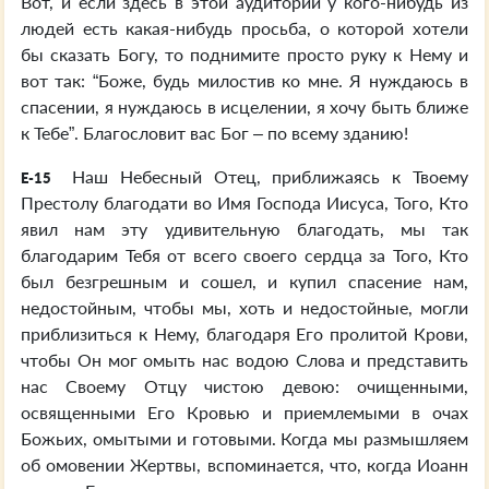
Вот, и если здесь в этой аудитории у кого-нибудь из
людей есть какая-нибудь просьба, о которой хотели
бы сказать Богу, то поднимите просто руку к Нему и
вот так: “Боже, будь милостив ко мне. Я нуждаюсь в
спасении, я нуждаюсь в исцелении, я хочу быть ближе
к Тебе”. Благословит вас Бог – по всему зданию!
Наш Небесный Отец, приближаясь к Твоему
E-15
Престолу благодати во Имя Господа Иисуса, Того, Кто
явил нам эту удивительную благодать, мы так
благодарим Тебя от всего своего сердца за Того, Кто
был безгрешным и сошел, и купил спасение нам,
недостойным, чтобы мы, хоть и недостойные, могли
приблизиться к Нему, благодаря Его пролитой Крови,
чтобы Он мог омыть нас водою Слова и представить
нас Своему Отцу чистою девою: очищенными,
освященными Его Кровью и приемлемыми в очах
Божьих, омытыми и готовыми. Когда мы размышляем
об омовении Жертвы, вспоминается, что, когда Иоанн