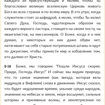
каждого из присутствующих и молим, чтобы Ты
благословил великую вселенскую Церковь живого
Бога во всех странах и по всему миру. В это утро, когда
служители стоят за кафедрой, я молю, чтобы Ты излил
Своего Духа, Господь, чудотворным образом на
каждого верного пастора, стоящего на своем посту, на
евангелистов, на миссионеров. О Боже, когда я о них
думаю, у некоторых из них даже обуви нет,
натягивают на себя старые потрепанные штаны и идут
по джунглям, чтобы принести мир и избавление тем,
кто далеки от Христа.
Боже, мы говорим: “Пошли Иисуса скорее.
E-18
Приди, Господь Иисус!” И сейчас мы видим природу,
что то самое знамение (как звезда, которая вела
мудрецов в Вифлеем) снова в движении. Иисус сказал,
что будет недоумение времен, уныние среди народов,
знамения на небесах и земле, море восшумит, сильные
штормы и приливные волны, и землетрясения по