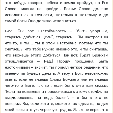
что-нибудь говорит, небеса и земля пройдут, но Его
Слово никогда не пройдет. Божье Слово должно
исполниться в точности, тютелька в тютельку и до
самой йоты Оно должно исполниться.
Так вот, настойчивость – “быть упорным,
E-27
стараясь добиться цели”, стараясь… Ты настроен на
что-то, и ты… ты в этом настойчив, потому что ты
считаешь, что тебе нужно именно это, и ты считаешь,
что можешь этого добиться. Так вот. [Брат Бранхам
откашливается – Ред.] Прошу прощения. Быть
настойчивым – значит, ты принял четкое решение, что
именно ты будешь делать. А веру в Бога невозможно
иметь, если не знаешь Слова Божьего или не знаешь
чего-то о Боге. Так вот, если бы кто-то вам сказал:
“Если ты возьмешь и прикоснешься к этому столбу, ты
выздоровеешь, ты ведь болен”, – я бы в это не
поверил. Вы, если хотите, можете так сделать, но для
моей веры это уж чересчур трудно. Я… я не верю, что