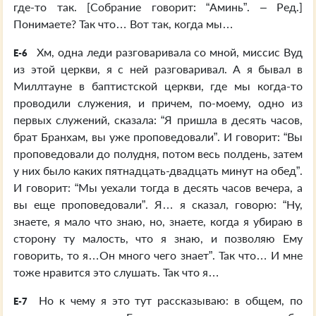
где-то так. [Собрание говорит: “Аминь”. – Ред.]
Понимаете? Так что… Вот так, когда мы…
Хм, одна леди разговаривала со мной, миссис Вуд
E-6
из этой церкви, я с ней разговаривал. А я бывал в
Миллтауне в баптистской церкви, где мы когда-то
проводили служения, и причем, по-моему, одно из
первых служений, сказала: “Я пришла в десять часов,
брат Бранхам, вы уже проповедовали”. И говорит: “Вы
проповедовали до полудня, потом весь полдень, затем
у них было каких пятнадцать-двадцать минут на обед”.
И говорит: “Мы уехали тогда в десять часов вечера, а
вы еще проповедовали”. Я… я сказал, говорю: “Ну,
знаете, я мало что знаю, но, знаете, когда я убираю в
сторону ту малость, что я знаю, и позволяю Ему
говорить, то я…Он много чего знает”. Так что… И мне
тоже нравится это слушать. Так что я…
Но к чему я это тут рассказываю: в общем, по
E-7