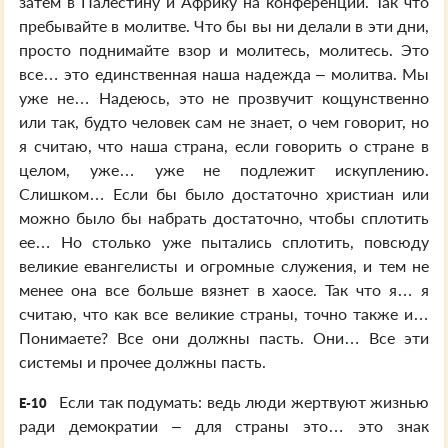
затем в Палестину и Африку на конференции. Так что
пребывайте в молитве. Что бы вы ни делали в эти дни,
просто поднимайте взор и молитесь, молитесь. Это
все… это единственная наша надежда – молитва. Мы
уже не… Надеюсь, это не прозвучит кощунственно
или так, будто человек сам не знает, о чем говорит, но
я считаю, что наша страна, если говорить о стране в
целом, уже… уже не подлежит искуплению.
Слишком… Если бы было достаточно христиан или
можно было бы набрать достаточно, чтобы сплотить
ее… Но столько уже пытались сплотить, повсюду
великие евангелисты и огромные служения, и тем не
менее она все больше вязнет в хаосе. Так что я… я
считаю, что как все великие страны, точно также и…
Понимаете? Все они должны пасть. Они… Все эти
системы и прочее должны пасть.
Если так подумать: ведь люди жертвуют жизнью
E-10
ради демократии – для страны это… это знак