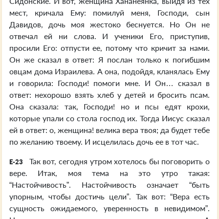
Сидонские. И вот, женщина Хананеянка, выйдя из тех
мест, кричала Ему: помилуй меня, Господи, сын
Давидов, дочь моя жестоко беснуется. Но Он не
отвечал ей ни слова. И ученики Его, приступив,
просили Его: отпусти ее, потому что кричит за нами.
Он же сказал в ответ: Я послан только к погибшим
овцам дома Израилева. А она, подойдя, кланялась Ему
и говорила: Господи! помоги мне. И Он… сказал в
ответ: нехорошо взять хлеб у детей и бросить псам.
Она сказала: так, Господи! но и псы едят крохи,
которые упали со стола господ их. Тогда Иисус сказал
ей в ответ: о, женщина! велика вера твоя; да будет тебе
по желанию твоему. И исцелилась дочь ее в тот час.
Так вот, сегодня утром хотелось бы поговорить о
E-23
вере. Итак, моя тема на это утро такая:
“Настойчивость”. Настойчивость означает “быть
упорным, чтобы достичь цели”. Так вот: “Вера есть
сущность ожидаемого, уверенность в невидимом”.