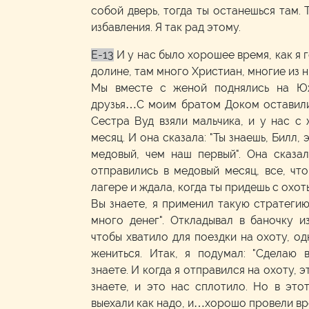
собой дверь, тогда ты останешься там. 
избавления. Я так рад этому.
E-13
И у нас было хорошее время, как я 
долине, там много Христиан, многие из н
Мы вместе с женой поднялись на Ю
друзья…С моим братом Доком оставили
Сестра Вуд взяли мальчика, и у нас с
месяц. И она сказала: "Ты знаешь, Билл,
медовый, чем наш первый". Она сказал
отправились в медовый месяц, все, чт
лагере и ждала, когда ты придешь с охоты
Вы знаете, я применил такую стратегию.
много денег". Откладывал в баночку и
чтобы хватило для поездки на охоту, о
жениться. Итак, я подумал: "Сделаю 
знаете. И когда я отправился на охоту, 
знаете, и это нас сплотило. Но в это
выехали как надо, и…хорошо провели вр