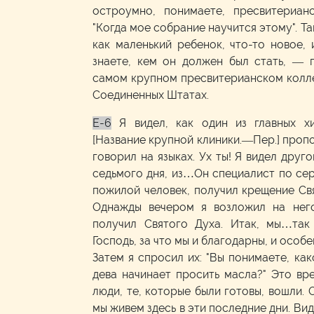
остроумно, понимаете, пресвитерианс
"Когда мое собрание научится этому". Та
как маленький ребенок, что-то новое,
знаете, кем он должен был стать, — 
самом крупном пресвитерианском коллед
Соединенных Штатах.
E-6
Я видел, как один из главных х
[Название крупной клиники.—Пер.] пропо
говорил на языках. Ух ты! Я видел друг
седьмого дня, из…Он специалист по серд
пожилой человек, получил крещение Св
Однажды вечером я возложил на нег
получил Святого Духа. Итак, мы…та
Господь, за что мы и благодарны, и особе
Затем я спросил их: "Вы понимаете, как
дева начинает просить масла?" Это вр
люди, те, которые были готовы, вошли. О
мы живем здесь в эти последние дни. Вид