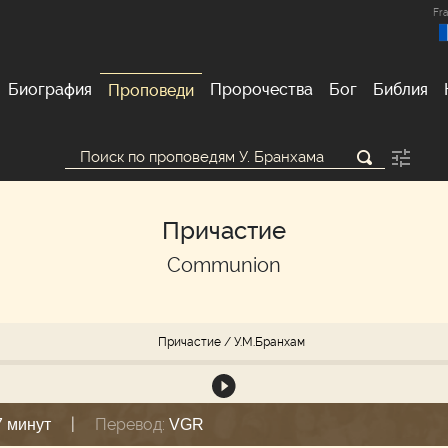
Fra
Биография
Пророчества
Бог
Библия
Проповеди
Причастие
Communion
Причастие
/ У.М.Бранхам
|
Перевод:
7 минут
VGR