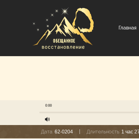
Главная
0:00
Дата:
|
Длительность:
62-0204
1 час 2