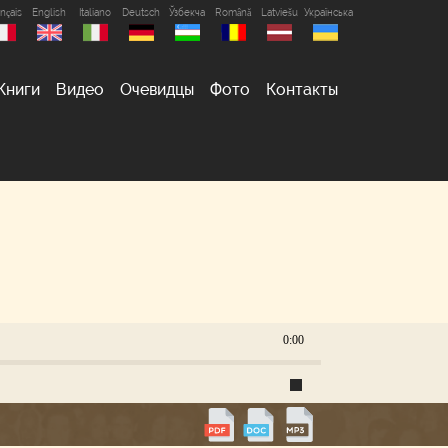
nçais
English
Italiano
Deutsch
Ўзбекча
Română
Latviešu
Українська
Книги
Видео
Очевидцы
Фото
Контакты
0:00