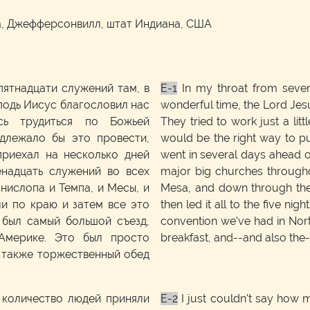
а, Джефферсонвилл, штат Индиана, США
пятнадцати служений там, в
E-1
In my throat from several
подь Иисус благословил нас
wonderful time, the Lord Jes
ись трудиться по Божьей
They tried to work just a littl
адлежало бы это провести,
would be the right way to put 
приехал на несколько дней
went in several days ahead of
енадцать служений во всех
major big churches through
нислопа и Темпа, и Месы, и
Mesa, and down through there
ли по краю и затем все это
then led it all to the five ni
 был самый большой съезд,
convention we've had in Nort
Америке. Это был просто
breakfast, and--and also the--
 также торжественный обед
е количество людей приняли
E-2
I just couldn't say how m