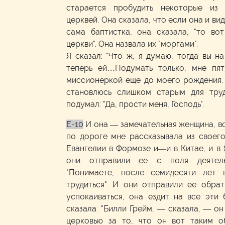
старается пробудить некоторые из 
церквей. Она сказала, что если она и ви
сама баптистка, она сказала, "то во
церкви". Она назвала их "моргами".
Я сказал: "Что ж, я думаю, тогда вы 
теперь ей…Подумать только, мне пят
миссионеркой еще до моего рождения. 
становлюсь слишком старым для тру
подумал: "Да, прости меня, Господь".
E-10
И она — замечательная женщина, вс
по дороге мне рассказывала из своего
Евангелии в Формозе и—и в Китае, и в Я
они отправили ее с поля деятельн
"Понимаете, после семидесяти лет
трудиться". И они отправили ее обра
успокаиваться, она ездит на все эти 
сказала: "Билли Грейм, — сказала, — он
церковью за то, что он вот таким о