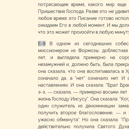
потрясающее время, какого мир еще н
Пришествия Господа. Разве это не удиви
любое время это Писание готово испол
ожидаем Его в любой момент. И мы дол
что это может произойти в любую минуту
E-8
В одном из сегодняшних собес
миссионером из Формозы, доблестная
лет, и выглядела примерно на сор
незамужней и, должно быть, была прек
она сказала, что она воспитывалась в Х
означало да, а "нет" означало нет. И
наставлениях. И она сказала: "Брат Бра
э-э, — сказала, — примерно восьми лет 
жизнь Господу Иисусу". Она сказала: "Ко
один служитель из деноминации зама
получить второе благословение, — и 
ужасно обманута". Но она сказала: "П
действительно получила Святого Духа