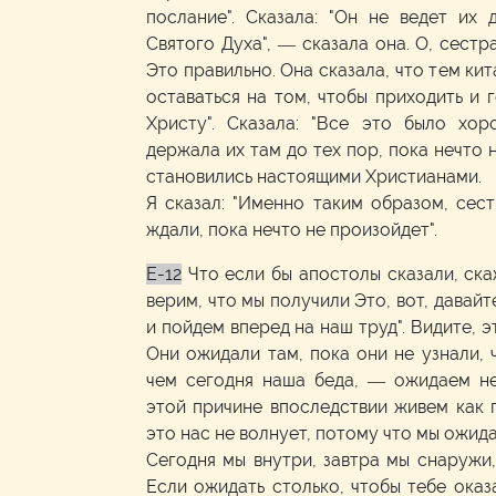
послание". Сказала: "Он не ведет их 
Святого Духа", — сказала она. О, сестр
Это правильно. Она сказала, что тем ки
оставаться на том, чтобы приходить и 
Христу". Сказала: "Все это было хор
держала их там до тех пор, пока нечто 
становились настоящими Христианами.
Я сказал: "Именно таким образом, сест
ждали, пока нечто не произойдет".
E-12
Что если бы апостолы сказали, ска
верим, что мы получили Это, вот, давай
и пойдем вперед на наш труд". Видите, э
Они ожидали там, пока они не узнали, 
чем сегодня наша беда, — ожидаем не
этой причине впоследствии живем как 
это нас не волнует, потому что мы ожид
Сегодня мы внутри, завтра мы снаружи,
Если ожидать столько, чтобы тебе оказа