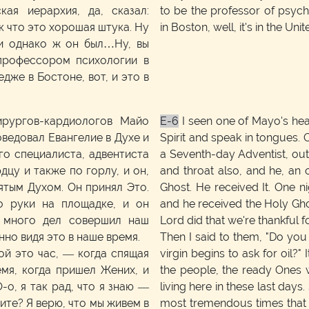
кая иерархия, да, сказал:
to be the professor of psych
к что это хорошая штука. Ну
in Boston, well, it's in the Uni
 и однако ж он был…Ну, вы
профессором психологии в
же в Бостоне, вот, и это в
ирургов-кардиологов Майо
E-6
I seen one of Mayo's hea
ведовал Евангелие в Духе и
Spirit and speak in tongues. 
ого специалиста, адвентиста
a Seventh-day Adventist, out 
цу и также по горлу, и он,
and throat also, and he, an 
ятым Духом. Он принял Это.
Ghost. He received It. One ni
о руки на площадке, и он
and he received the Holy Ghos
к много дел совершил наш
Lord did that we're thankful fo
нно видя это в наше время.
Then I said to them, "Do you 
ой это час, — когда спящая
virgin begins to ask for oil?
емя, когда пришел Жених, и
the people, the ready Ones w
-о, я так рад, что я знаю —
living here in these last days.
ите? Я верю, что мы живем в
most tremendous times that t