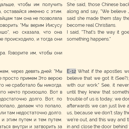
дальше, чтобы им получить
She said, those Chinese back
а, оставайся именно с этим.
along and say, "We believe Je
тайцам там она не позволяла
said she made them stay the
говорить: "Мы верим Иисусу
become real Christians.
ошо", но сказала, что она
I said, "That's the way it goes
не происходило, и тогда они
something happens."
ра. Говорите им, чтобы они
жем, через девять дней: "Мы
E-12
What if the apostles wo
те просто примем Это верою
believe that we got It (See?)
то не сработало бы никогда.
with our work." See, it nev
что нечто произошло. Вот в
until they knew that someth
достаточно долго. Вот, по
trouble of us is today; we don
попало, делаем что попало,
afterwards we can just live a
али там недостаточно долго.
us, because we don't stay th
 и этим путем и тем путем.
we're out, and this way and t
ться внутри и затворить за
in and close the door behind 