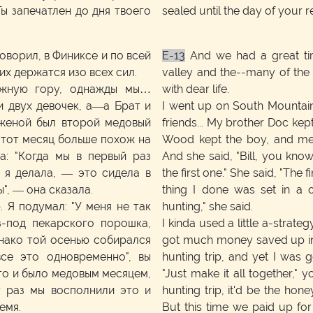
Ты запечатлен до дня твоего
sealed until the day of your r
говорил, в Финиксе и по всей
E-13
And we had a great tim
их держатся изо всех сил.
valley and the--many of the 
жную гору, однажды мы…
with dear life.
 двух девочек, а—а Брат и
I went up on South Mountain
 женой был второй медовый
friends... My brother Doc kep
 этот месяц больше похож на
Wood kept the boy, and m
а: "Когда мы в первый раз
And she said, "Bill, you kn
о я делала, — это сидела в
the first one." She said, "The
", — она сказала.
thing I done was set in a
 Я подумал: "У меня не так
hunting," she said.
з-под пекарского порошка,
I kinda used a little a-strate
днако той осенью собирался
got much money saved up in
все это одновременно", вы
hunting trip, and yet I was g
это и было медовым месяцем,
"Just make it all together,"
т раз мы восполнили это и
hunting trip, it'd be the ho
емя.
But this time we paid up for