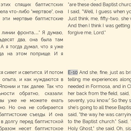
этих спящих баптистских
"are these dead Baptist chur
дела что-либо "мертвое", она
I said, "Well, I guess when you
т эти мертвые баптистские
Just think, me, fifty-two, sh
And then I think I was getting 
на линии фронта…" Я думаю,
forgive me, Lord."
ьдесят два, она была там
А я тогда думал, что я уже
да на этом поприще. И я
я сияет и светится. И потом
E-10
And she, fine, just as br
 опыта, и как нуждаются в
telling me experiences alo
понии и так далее. Так что
needed in Formosa, and in Ch
ости обратно, сказали:
her back from the field, said,
 вы уже не можете ехать
seventy, you know." So they se
тно. Но она не собирается
she's going to all these Bapti
баптистские съезды. И она
said, "the way he was carryi
 в долгу перед баптистской
to the Baptist church." Said
бразом несет баптистское
Holy Ghost," she said. Oh, sist