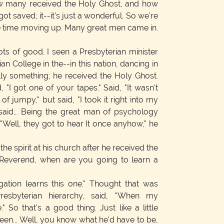
w many received the Holy Ghost, and how
 saved; it--it's just a wonderful. So we're
e time moving up. Many great men came in.
lots of good. I seen a Presbyterian minister
an College in the--in this nation, dancing in
ally something; he received the Holy Ghost.
 "I got one of your tapes." Said, "It wasn't
 of jumpy," but said, "I took it right into my
said... Being the great man of psychology
 "Well, they got to hear It once anyhow," he
the spirit at his church after he received the
"Reverend, when are you going to learn a
tion learns this one." Thought that was
resbyterian hierarchy, said, "When my
" So that's a good thing. Just like a little
een... Well, you know what he'd have to be,