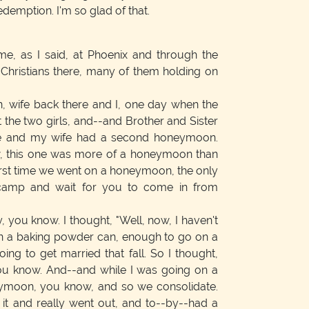
edemption. I'm so glad of that.
e, as I said, at Phoenix and through the
Christians there, many of them holding on
, wife back there and I, one day when the
t the two girls, and--and Brother and Sister
e and my wife had a second honeymoon.
ow, this one was more of a honeymoon than
 first time we went on a honeymoon, the only
 camp and wait for you to come in from
gy, you know. I thought, "Well, now, I haven't
 a baking powder can, enough to go on a
oing to get married that fall. So I thought,
 you know. And--and while I was going on a
neymoon, you know, and so we consolidate.
 it and really went out, and to--by--had a