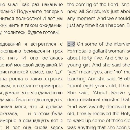
е знал, как раз накануне
the coming of the Lord. Isn'
тельно? Подумайте, теперь в
now, all Scripture's just abo
ниться полностью! И вот мы
any moment. And we should li
жны жить в таком ожидании,
just any time it can happen. 
. Молитесь, будьте готовы!
едований я встретился с
E-8
On some of the interview
 женщина семидесяти трех
Formosa, a gallant woman, se
ок пять. И она осталась
about forty-five. And she is
расной молодой девушкой. И
young girl. And she said sh
ристианской семье, где "да"
"yes" meant yes, and "no" me
 она росла в таких строгих
teaching. And she said, "Brot
нхам, в возрасте примерно,
"about eight years old, I tho
я думала, что я отдала свою
She said, "About twelve 
гда мне было лет двенадцать,
denominational minister, that
нивал меня, что я должна
"and was awfully deceived in
сказала, — и в этом была
old, I really received the Ho
римерно в семнадцать лет я
to wake up some of these slee
". И вот она снова здесь
was anything that she seen w