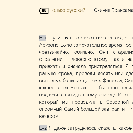
только русский
Скиния Бранхам
E-1
…у меня в горле от нескольких, от 
Аризоне. Было замечательное время. Гос
чрезвычайно, обильно. Они старал
стратегии, я доверяю этому, так и н
приехать и сначала пристреляться. Я 
раньше срока, провели десять или дв
основных больших церквях Финикса, Сан
южнее в тех местах, как бы простреля
подвели к пятидневному съезду. И это
который мы проводили в Северной 
огромный. Самый большой завтрак, и—и
вечером.
E-2
Я даже затрудняюсь сказать, како