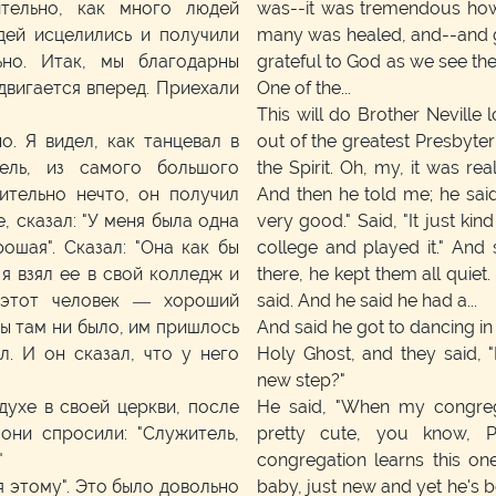
тельно, как много людей
was--it was tremendous ho
дей исцелились и получили
many was healed, and--and got
ьно. Итак, мы благодарны
grateful to God as we see th
двигается вперед. Приехали
One of the...
This will do Brother Neville 
о. Я видел, как танцевал в
out of the greatest Presbyteri
ель, из самого большого
the Spirit. Oh, my, it was re
ительно нечто, он получил
And then he told me; he said,
, сказал: "У меня была одна
very good." Said, "It just kind
рошая". Сказал: "Она как бы
college and played it." And 
я взял ее в свой колледж и
there, he kept them all quiet.
 этот человек — хороший
said. And he said he had a...
 бы там ни было, им пришлось
And said he got to dancing in 
л. И он сказал, что у него
Holy Ghost, and they said, 
new step?"
духе в своей церкви, после
He said, "When my congrega
они спросили: "Служитель,
pretty cute, you know, P
"
congregation learns this one.
я этому". Это было довольно
baby, just new and yet he's b