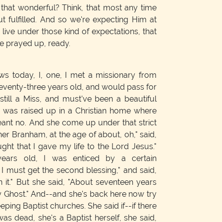
t that wonderful? Think, that most any time
ut fulfilled. And so we're expecting Him at
ve under those kind of expectations, that
Be prayed up, ready.
s today, I, one, I met a missionary from
venty-three years old, and would pass for
 still a Miss, and must've been a beautiful
e was raised up in a Christian home where
ant no. And she come up under that strict
her Branham, at the age of about, oh," said,
ught that I gave my life to the Lord Jesus."
years old, I was enticed by a certain
 I must get the second blessing," and said,
 it." But she said, "About seventeen years
ly Ghost." And--and she's back here now try
ping Baptist churches. She said if--if there
as dead, she's a Baptist herself, she said,