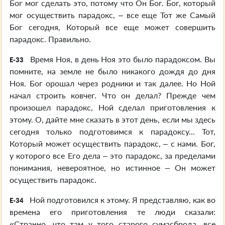
Бог мог сделать это, потому что Он Бог. Бог, который
мог осуществить парадокс, – все еще Тот же Самый
Бог сегодня, Который все еще может совершить
парадокс. Правильно.
Время Ноя, в день Ноя это было парадоксом. Вы
E-33
помните, на земле не было никакого дождя до дня
Ноя. Бог орошал через родники и так далее. Но Ной
начал строить ковчег. Что он делал? Прежде чем
произошел парадокс, Ной сделал приготовления к
этому. О, дайте мне сказать в этот день, если мы здесь
сегодня только подготовимся к парадоксу... Тот,
Который может осуществить парадокс, – с нами. Бог,
у которого все Его дела – это парадокс, за пределами
понимания, невероятное, но истинное – Он может
осуществить парадокс.
Ной подготовился к этому. Я представляю, как во
E-34
времена его приготовления те люди сказали:
«Странно, что там у того старого сумасброда, все