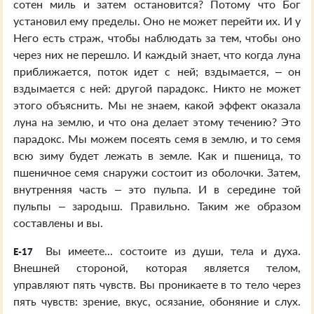
сотен миль и затем остановится? Потому что Бог
установил ему пределы. Оно не может перейти их. И у
Него есть страж, чтобы наблюдать за тем, чтобы оно
через них не перешло. И каждый знает, что когда луна
приближается, поток идет с ней; вздымается, – он
вздымается с ней: другой парадокс. Никто не может
этого объяснить. Мы не знаем, какой эффект оказала
луна на землю, и что она делает этому течению? Это
парадокс. Мы можем посеять семя в землю, и то семя
всю зиму будет лежать в земле. Как и пшеница, то
пшеничное семя снаружи состоит из оболочки. Затем,
внутренняя часть – это пульпа. И в середине той
пульпы – зародыш. Правильно. Таким же образом
составлены и вы.
Вы имеете... состоите из души, тела и духа.
E-17
Внешней стороной, которая является телом,
управляют пять чувств. Вы проникаете в то тело через
пять чувств: зрение, вкус, осязание, обоняние и слух.