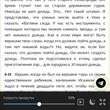
время стучит там на старом деревянном судне.
Никогда не шел дождь. Это... Нет такой штуки». Я
представляю, что ученые могли выйти к Ною и
сказать: «Взгляни сюда. У нас есть инструменты, с
помощью которых мы можем снимать звезды, и там
нет никакого дождя. Как в этом мире могут быть
верными твои слова, когда это должен пойти дождь, а
там нет никакой воды?» Но, видите ли, если Бог
сказал, что должен пойти дождь, Он может создать
дождь. Поэтому он подготовился к этому, сделал
приготовления пар... для парадокса. И пошел дождь.
Авраам, когда он был на вершине горы со своим
E-35
единственным ребенком, маленьким Исааком... Он
ждал в течение двадцати пяти лет, чтобы получить
этого ребенка. И затем, когда ребенку было примерно
четырнадцать лет, Бог сказал ему... Ради чего он это
50%
Скорость прокрутки
делал? Чтобы подтвердить, что Бог держит Свое
Слово. Независимо от того, каким безрассудным это