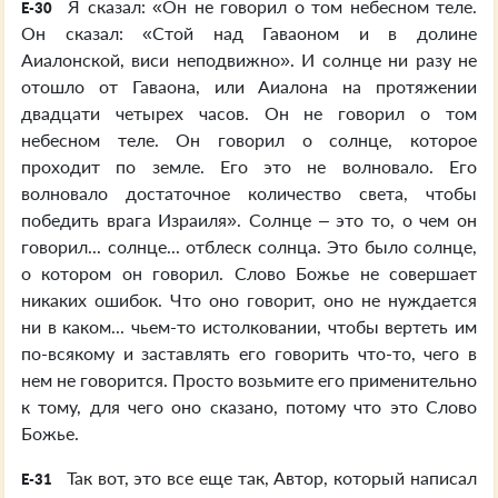
Я сказал: «Он не говорил о том небесном теле.
E-30
Он сказал: «Стой над Гаваоном и в долине
Аиалонской, виси неподвижно». И солнце ни разу не
отошло от Гаваона, или Аиалона на протяжении
двадцати четырех часов. Он не говорил о том
небесном теле. Он говорил о солнце, которое
проходит по земле. Его это не волновало. Его
волновало достаточное количество света, чтобы
победить врага Израиля». Солнце – это то, о чем он
говорил... солнце... отблеск солнца. Это было солнце,
о котором он говорил. Слово Божье не совершает
никаких ошибок. Что оно говорит, оно не нуждается
ни в каком... чьем-то истолковании, чтобы вертеть им
по-всякому и заставлять его говорить что-то, чего в
нем не говорится. Просто возьмите его применительно
к тому, для чего оно сказано, потому что это Слово
Божье.
Так вот, это все еще так, Автор, который написал
E-31