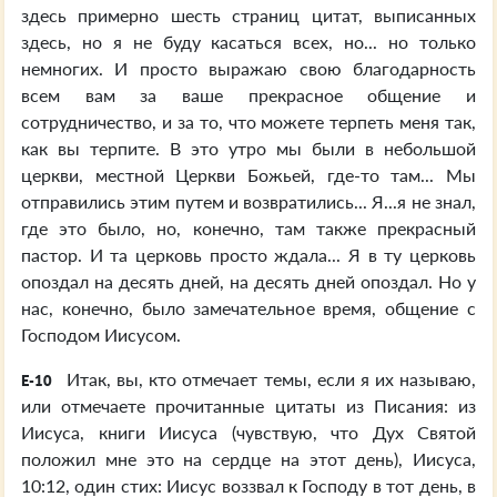
здесь примерно шесть страниц цитат, выписанных
здесь, но я не буду касаться всех, но... но только
немногих. И просто выражаю свою благодарность
всем вам за ваше прекрасное общение и
сотрудничество, и за то, что можете терпеть меня так,
как вы терпите. В это утро мы были в небольшой
церкви, местной Церкви Божьей, где-то там... Мы
отправились этим путем и возвратились... Я...я не знал,
где это было, но, конечно, там также прекрасный
пастор. И та церковь просто ждала... Я в ту церковь
опоздал на десять дней, на десять дней опоздал. Но у
нас, конечно, было замечательное время, общение с
Господом Иисусом.
Итак, вы, кто отмечает темы, если я их называю,
E-10
или отмечаете прочитанные цитаты из Писания: из
Иисуса, книги Иисуса (чувствую, что Дух Святой
положил мне это на сердце на этот день), Иисуса,
10:12, один стих: Иисус воззвал к Господу в тот день, в