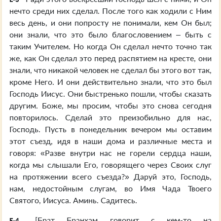
нечто среди них сделал. После того как ходили с Ним
весь день, и они попросту не понимали, кем Он был;
они знали, что это было благословением – быть с
таким Учителем. Но когда Он сделал нечто точно так
же, как Он сделал это перед распятием на кресте, они
знали, что никакой человек не сделал бы этого вот так,
кроме Него. И они действительно знали, что это был
Господь Иисус. Они быстренько пошли, чтобы сказать
другим. Боже, мы просим, чтобы это снова сегодня
повторилось. Сделай это преизобильно для нас,
Господь. Пусть в понедельник вечером мы оставим
этот съезд, идя в наши дома и различные места и
говоря: «Разве внутри нас не горели сердца наши,
когда мы слышали Его, говорящего через Своих слуг
на протяжении всего съезда?» Даруй это, Господь,
нам, недостойным слугам, во Имя Чада Твоего
Святого, Иисуса. Аминь. Садитесь.
[Брат Бранхам говорит с кем-то на
E-4