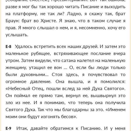
разве я мог бы так хорошо читать Писание и выходить
на платформу, не так ли? Ладно, я скажу так, брат
Браун: брат во Христе. Я знаю, что в таком случае я
прав. Я много слышал о нем, и я, несомненно, хочу его
услышать.
Удалось встретить всех наших друзей. И затем это
E-8
маленькое рубящее, встряхивающее послание вчера
утром. Затем видели, что сатана налетел на маленькую
женщину, утащил ее вон ... О, если бы люди только
были духовными... Стоя здесь, я почувствовал то
огромное давление. Она вышла, и я помолился:
«Небесный Отец, пошли вслед за ней Духа Святого».
Он поймал ее прямо там, вернул ее, вышвырнул это
зло из нее. И я понимаю, что теперь она получила
Святого Духа. Так что мы благодарны за это. «Именем
моим они будут изгонять бесов».
Итак, давайте обратимся к Писанию. И у меня
E-9