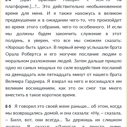
платформе.]...?... Это действительно необыкновенное
время для меня. И я также нахожусь в великом
предвкушении и в ожидании чего-то, что произойдет
во время этого собрания, чего-то особенного. И если
мы должны будем закончить служение в этот
полдень, я уверен, что все мы сможем сказать:
«Хорошо быть здесь». В первый вечер услышали брата
Орала Робертса и его могучее послание людям о
моральном разложении людей. Затем дальше пришло
одно из самых мощных по силе воздействия посланий
на двенадцать или пятнадцать минут от нашего брата
Велмира Гарднера. Я взирал на него и восхищался им
великим восхищением, как это он смог так много
вместить в такое короткое время.
Я говорил это своей жене раньше... об этом, когда
E-5
мы возвращались домой, и она сказала: «Ну, – сказала,
– Билл, вот, они всегда... Ты держишь их слишком
долго». Я сказал: «Дорогая, я просто очень