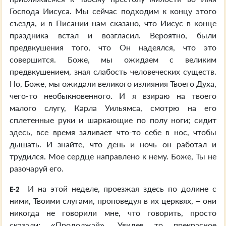
Господа Иисуса. Мы сейчас подходим к концу этого
съезда, и в Писании нам сказано, что Иисус в конце
праздника встал и возгласил. Вероятно, были
предвкушения того, что Он надеялся, что это
совершится. Боже, мы ожидаем с великим
предвкушением, зная слабость человеческих существ.
Но, Боже, мы ожидали великого излияния Твоего Духа,
чего-то необыкновенного. И я взираю на твоего
малого слугу, Карла Уильямса, смотрю на его
сплетенные руки и шаркающие по полу ноги; сидит
здесь, все время заливает что-то себе в нос, чтобы
дышать. И знайте, что день и ночь он работал и
трудился. Мое сердце направлено к нему. Боже, Ты не
разочаруй его.
И на этой неделе, проезжая здесь по долине с
E-2
ними, Твоими слугами, проповедуя в их церквях, – они
никогда не говорили мне, что говорить, просто
сказали: «Продолжай». Увидев то прекрасное