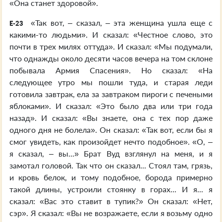
«Она станет здоровой».
«Так вот, – сказал, – эта женщина ушла еще с
E-23
какими-то людьми». И сказал: «Честное слово, это
почти в трех милях оттуда». И сказал: «Мы подумали,
что однажды около десяти часов вечера на том склоне
побывала Армия Спасения». Но сказал: «На
следующее утро мы пошли туда, и старая леди
готовила завтрак, ела за завтраком пироги с печеными
яблоками». И сказал: «Это было два или три года
назад». И сказал: «Вы знаете, она с тех пор даже
одного дня не болела». Он сказал: «Так вот, если бы я
смог увидеть, как произойдет нечто подобное». «О, –
я сказал, – вы...» Брат Вуд взглянул на меня, и я
замотал головой. Так что он сказал... Стоял там, грязь,
и кровь белок, и тому подобное, борода примерно
такой длины, устроили стоянку в горах... И я... я
сказал: «Вас это ставит в тупик?» Он сказал: «Нет,
сэр». Я сказал: «Вы не возражаете, если я возьму одно