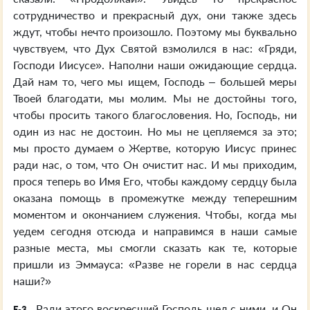
сотрудничество и прекрасный дух, они также здесь
ждут, чтобы нечто произошло. Поэтому мы буквально
чувствуем, что Дух Святой взмолился в нас: «Гряди,
Господи Иисусе». Наполни наши ожидающие сердца.
Дай нам то, чего мы ищем, Господь – большей меры
Твоей благодати, мы молим. Мы не достойны того,
чтобы просить такого благословения. Но, Господь, ни
один из нас не достоин. Но мы не цепляемся за это;
мы просто думаем о Жертве, которую Иисус принес
ради нас, о том, что Он очистит нас. И мы приходим,
прося теперь во Имя Его, чтобы каждому сердцу была
оказана помощь в промежутке между теперешним
моментом и окончанием служения. Чтобы, когда мы
уедем сегодня отсюда и направимся в наши самые
разные места, мы смогли сказать как те, которые
пришли из Эммауса: «Разве не горели в нас сердца
наши?»
Ради этого воскресший Господь шел с ними, и Он
E-3