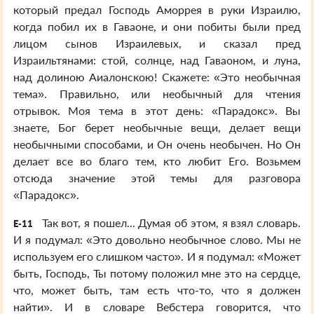
который предал Господь Аморрея в руки Израилю,
когда побил их в Гаваоне, и они побиты были пред
лицом сынов Израилевых, и сказал пред
Израильтянами: стой, солнце, над Гаваоном, и луна,
над долиною Аиалонскою! Скажете: «Это необычная
тема». Правильно, или необычный для чтения
отрывок. Моя тема в этот день: «Парадокс». Вы
знаете, Бог берет необычные вещи, делает вещи
необычными способами, и Он очень необычен. Но Он
делает все во благо тем, кто любит Его. Возьмем
отсюда значение этой темы для разговора
«Парадокс».
Так вот, я пошел... Думая об этом, я взял словарь.
E-11
И я подумал: «Это довольно необычное слово. Мы не
используем его слишком часто». И я подумал: «Может
быть, Господь, Ты потому положил мне это на сердце,
что, может быть, там есть что-то, что я должен
найти». И в словаре Вебстера говорится, что