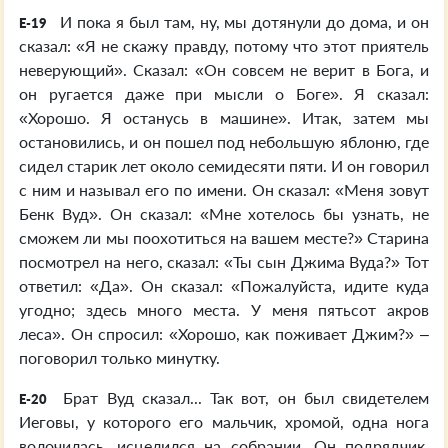
И пока я был там, ну, мы дотянули до дома, и он
E-19
сказал: «Я не скажу правду, потому что этот приятель
неверующий». Сказал: «Он совсем не верит в Бога, и
он ругается даже при мысли о Боге». Я сказал:
«Хорошо. Я останусь в машине». Итак, затем мы
остановились, и он пошел под небольшую яблоню, где
сидел старик лет около семидесяти пяти. И он говорил
с ним и называл его по имени. Он сказал: «Меня зовут
Бенк Вуд». Он сказал: «Мне хотелось бы узнать, не
сможем ли мы поохотиться на вашем месте?» Старина
посмотрел на него, сказал: «Ты сын Джима Вуда?» Тот
ответил: «Да». Он сказал: «Пожалуйста, идите куда
угодно; здесь много места. У меня пятьсот акров
леса». Он спросил: «Хорошо, как поживает Джим?» –
поговорил только минутку.
Брат Вуд сказал... Так вот, он был свидетелем
E-20
Иеговы, у которого его мальчик, хромой, одна нога
волочилась, исцелился на собрании. Он подрядчик.