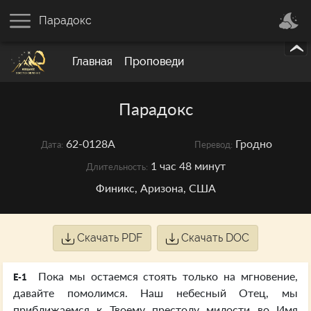
Парадокс
Главная
Проповеди
Парадокс
62-0128A
Гродно
Дата:
Перевод:
1 час 48 минут
Длительность:
Финикс, Аризона, США
Скачать PDF
Скачать DOC
Пока мы остаемся стоять только на мгновение,
E-1
давайте помолимся. Наш небесный Отец, мы
приближаемся к Твоему престолу милости во Имя