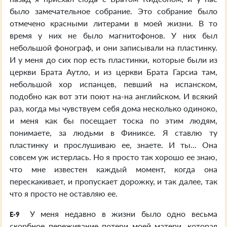
было замечательное собрание. Это собрание было
отмечено красными литерами в моей жизни. В то
время у них не было магнитофонов. У них был
небольшой фонограф, и они записывали на пластинку.
И у меня до сих пор есть пластинки, которые были из
церкви Брата Аутло, и из церкви Брата Гарсиа там,
небольшой хор испанцев, певший на испанском,
подобно как вот эти поют на-на английском. И всякий
раз, когда мы чувствуем себя дома несколько одиноко,
и меня как бы посещает тоска по этим людям,
понимаете, за людьми в Финиксе. Я ставлю ту
пластинку и прослушиваю ее, знаете. И ты... Она
совсем уж истерлась. Но я просто так хорошо ее знаю,
что мне известен каждый момент, когда она
перескакивает, и пропускает дорожку, и так далее, так
что я просто не оставляю ее.
У меня недавно в жизни было одно весьма
E-9
скорбное переживание потери моей матери, которая