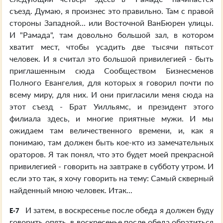
съезд. Думаю, я произнес это правильно. Там с правой
стороны Западной... или Восточной ВанБюрен улицы.
И "Рамада", там довольно большой зал, в котором
хватит мест, чтобы усадить две тысячи пятьсот
человек. И я считал это большой привилегией - быть
приглашенным сюда Сообществом Бизнесменов
Полного Евангелия, для которых я говорил почти по
всему миру, для них. И они пригласили меня сюда на
этот съезд - Брат Уилльямс, и президент этого
филиала здесь, и многие приятные мужи. И мы
ожидаем там величественного времени, и, как я
понимаю, там должен быть кое-кто из замечательных
ораторов. Я так понял, что это будет моей прекрасной
привилегией - говорить на завтраке в субботу утром. И
если это так, я хочу говорить на тему: Самый скверный
найденный мною человек. Итак...
И затем, в воскресенье после обеда я должен буду
E-7
говорить опять, в воскресенье после обеда обратиться