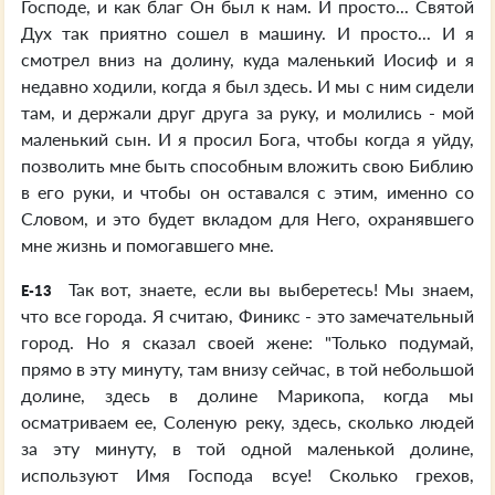
Господе, и как благ Он был к нам. И просто... Святой
Дух так приятно сошел в машину. И просто... И я
смотрел вниз на долину, куда маленький Иосиф и я
недавно ходили, когда я был здесь. И мы с ним сидели
там, и держали друг друга за руку, и молились - мой
маленький сын. И я просил Бога, чтобы когда я уйду,
позволить мне быть способным вложить свою Библию
в его руки, и чтобы он оставался с этим, именно со
Словом, и это будет вкладом для Него, охранявшего
мне жизнь и помогавшего мне.
Так вот, знаете, если вы выберетесь! Мы знаем,
E-13
что все города. Я считаю, Финикс - это замечательный
город. Но я сказал своей жене: "Только подумай,
прямо в эту минуту, там внизу сейчас, в той небольшой
долине, здесь в долине Марикопа, когда мы
осматриваем ее, Соленую реку, здесь, сколько людей
за эту минуту, в той одной маленькой долине,
используют Имя Господа всуе! Сколько грехов,