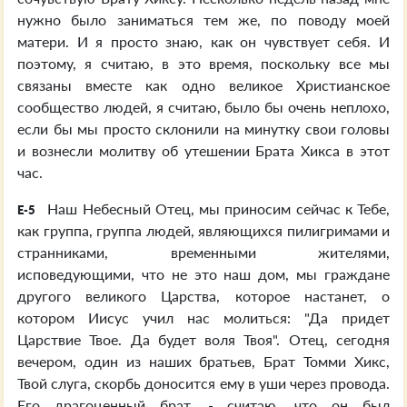
нужно было заниматься тем же, по поводу моей
матери. И я просто знаю, как он чувствует себя. И
поэтому, я считаю, в это время, поскольку все мы
связаны вместе как одно великое Христианское
сообщество людей, я считаю, было бы очень неплохо,
если бы мы просто склонили на минутку свои головы
и вознесли молитву об утешении Брата Хикса в этот
час.
Наш Небесный Отец, мы приносим сейчас к Тебе,
E-5
как группа, группа людей, являющихся пилигримами и
странниками, временными жителями,
исповедующими, что не это наш дом, мы граждане
другого великого Царства, которое настанет, о
котором Иисус учил нас молиться: "Да придет
Царствие Твое. Да будет воля Твоя". Отец, сегодня
вечером, один из наших братьев, Брат Томми Хикс,
Твой слуга, скорбь доносится ему в уши через провода.
Его драгоценный брат, - считаю, что он был