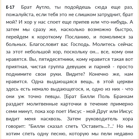
Брат Аутло, ты подойдешь сюда еще раз,
E-17
пожалуйста, если тебя это не слишком затруднит, брат
мой? И хор у нас споет еще припев или что-нибудь. А
затем мы сразу же, насколько возможно быстро,
перейдем к короткому Посланию, и помолимся за
больных. Благословит вас Господь. Молитесь сейчас
за этот небольшой хор, поскольку он... все, кому они
нравятся. Вы, пятидесятники, кому нравится такая вот
приятная, чистая группа девушек и парней - просто
поднимите свои руки. Видите? Конечно же, нам
нравится. Одна выдающаяся вещь, в этой церкви
здесь есть немало выдающегося, и, одно из них - что
они уж точно певцы. [Брат Билли Поль Бранхам
раздает молитвенные карточки в течение примерно
семи минут, пока хор поет Иисус - мой Друг или Иисус
видит меня насквозь. Затем руководитель хора
говорит: "Билли сказал спеть 'Оставить...?...' Но мы
хотим спеть одну песню, которую мы пели недавно