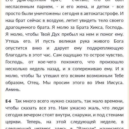
неспасенным парнем, - и его жена, и детки - все
просто были уничтожены сегодня в автокатастрофе. И
наш брат сейчас в воздухе, летит увидеть тело своего
драгоценного брата. Я молю за Брата Хикса, Господь.
Я молю, чтобы Твой Дух пребыл на нем и помог ему.
Утешь его. И пусть великая рука живого Бога
опустится вниз и дарует ему подкрепляющую
благодать в этот час. Сам ощущаю то острое чувство,
Господь, от кое-чего похожего, что произошло
несколько недель назад, и я сопереживаю ему. И я
молю, чтобы Ты утешил его всяким возможным Тебе
образом, Отец. Мы просим этого во Имя Иисуса.
Аминь.
Так много всего нужно сказать, так мало времени,
E-6
чтобы сказать все это. Нам ужасно жаль, что люди
сегодня вечером стоят внутри, снаружи, и под стенами
церкви. Теперь, на этой следующей неделе, в
следующий четверг здесь в "Рамаде" начинается