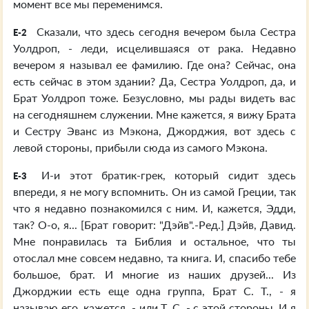
момент все мы переменимся.
Сказали, что здесь сегодня вечером была Сестра
E-2
Уолдроп, - леди, исцелившаяся от рака. Недавно
вечером я называл ее фамилию. Где она? Сейчас, она
есть сейчас в этом здании? Да, Сестра Уолдроп, да, и
Брат Уолдроп тоже. Безусловно, мы рады видеть вас
на сегодняшнем служении. Мне кажется, я вижу Брата
и Сестру Эванс из Мэкона, Джорджия, вот здесь с
левой стороны, прибыли сюда из самого Мэкона.
И-и этот братик-грек, который сидит здесь
E-3
впереди, я не могу вспомнить. Он из самой Греции, так
что я недавно познакомился с ним. И, кажется, Эдди,
так? О-о, я... [Брат говорит: "Дэйв".-Ред.] Дэйв, Давид.
Мне понравилась та Библия и остальное, что ты
отослал мне совсем недавно, та книга. И, спасибо тебе
большое, брат. И многие из наших друзей... Из
Джорджии есть еще одна группа, Брат С. Т., - я
называю его, кажется, - или Т. С. - с этой стороны. И я