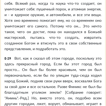
себя. Всякий раз, когда та наука что-то создает, он
уничтожает себя: пушечный порох, и атомная энергия,
и - и ядерное оружие, и автомобили, и все эти вещи.
Хотя оно временно помогает ему, но со временем оно
уничтожает его самого. Потому что он... Это нечто
такое, чего он достиг, пока он находился в Божьей
мастерской, пытаясь что-то создать, извратить
созданное Богом и втиснуть это в свои собственные
представления, и подработать это.
Вот, как я сказал об этом городе, поскольку это
E-29
здесь прекрасный город. Если бы этот город был
просто... Он был бы более красивым, чем он был
первоначально, если бы по улицам туда-сюда ходил
народ Божий, подняв свои руки вверх, восхваляя Бога
за свой дом и все остальное. Разве Финикс не был бы
благодатным уголком земли? [Собрание говорит:
"Аминь".-Ред.] Но, вместо этого, он, подобно всем
другим городам, лжет, ворует, обманывает, играет в