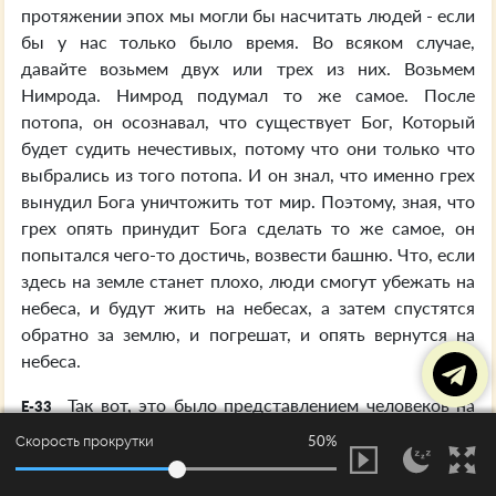
протяжении эпох мы могли бы насчитать людей - если
бы у нас только было время. Во всяком случае,
давайте возьмем двух или трех из них. Возьмем
Нимрода. Нимрод подумал то же самое. После
потопа, он осознавал, что существует Бог, Который
будет судить нечестивых, потому что они только что
выбрались из того потопа. И он знал, что именно грех
вынудил Бога уничтожить тот мир. Поэтому, зная, что
грех опять принудит Бога сделать то же самое, он
попытался чего-то достичь, возвести башню. Что, если
здесь на земле станет плохо, люди смогут убежать на
небеса, и будут жить на небесах, а затем спустятся
обратно за землю, и погрешат, и опять вернутся на
небеса.
Так вот, это было представлением человеков на
E-33
всем протяжении пути - пытались грешить и жить на
50%
Скорость прокрутки
земле, и одновременно пребывать в Небесах. Так
нельзя делать. Нельзя делать так. Иисус сказал: