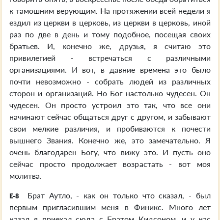
к тамошним верующим. На протяжении всей недели я
ездил из церкви в церковь, из церкви в церковь, иной
раз по две в день и тому подобное, посещая своих
братьев. И, конечно же, друзья, я считаю это
привилегией - встречаться с различными
организациями. И вот, в давние времена это было
почти невозможно - собрать людей из различных
сторон и организаций. Но Бог настолько чудесен. Он
чудесен. Он просто устроил это так, что все они
начинают сейчас общаться друг с другом, и забывают
свои мелкие различия, и пробиваются к почести
вышнего Звания. Конечно же, это замечательно. Я
очень благодарен Богу, что вижу это. И пусть оно
сейчас просто продолжает возрастать - вот моя
молитва.
Брат Аутло, - как он только что сказал, - был
E-8
первым пригласившим меня в Финикс. Много лет
назад я приехал сюда с Братом Кидсоном, и у нас