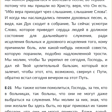
потому что мы пришли ко Христу, веря, что Он есть.
"Ибо вера приходит чрез слышание, слышание Слова".
И когда мы наслаждались пением духовных песен, и,
видя, как Дух сходит в собрание, Ты сейчас усмотри
Слово, которое приведет сердца людей в должное
состояние для дальнейшего служения, ради
исцеления больных и духовного исцеления того, кому
причинили боль, или какой-нибудь нежной совести,
которую поранили, подобно надломленной трости.
Мы молим, чтобы Ты укрепил ее сегодня, Господь, и
дал ей Твой целительный бальзам, который все
залечит, чтобы этот, кто, возможно, свернул с Пути,
обратно встал сегодня вечером на этот Путь.
Мы также хотим помолиться, Господь, за тех, кто
E-21
в больницах, так больны, что они не могут даже
выбраться на служения. Мы молим за них, зная, что
они желали бы здесь быть, но враг приковал их таким
образом, что они не могут приехать. Боже, даруй,