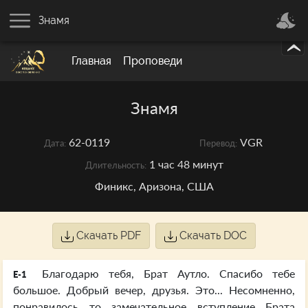
Знамя
Главная
Проповеди
Знамя
62-0119
VGR
Дата:
Перевод:
1 час 48 минут
Длительность:
Финикс, Аризона, США
Скачать PDF
Скачать DOC
Благодарю тебя, Брат Аутло. Спасибо тебе
E-1
большое. Добрый вечер, друзья. Это... Несомненно,
понравилось то замечательное вступление Брата