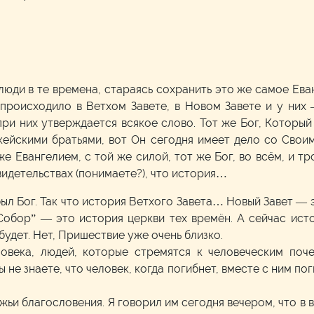
 люди в те времена, стараясь сохранить это же самое Ев
 происходило в Ветхом Завете, в Новом Завете и у них 
 при них утверждается всякое слово. Тот же Бог, Котор
кейскими братьями, вот Он сегодня имеет дело со Свои
же Евангелием, с той же силой, тот же Бог, во всём, и тр
видетельствах (понимаете?), что история…
был Бог. Так что история Ветхого Завета… Новый Завет — 
Собор” — это история церкви тех времён. А сейчас исто
будет. Нет, Пришествие уже очень близко.
овека, людей, которые стремятся к человеческим поче
не знаете, что человек, когда погибнет, вместе с ним по
жьи благословения. Я говорил им сегодня вечером, что в в