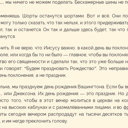
… мы ничего не можем поделать. Бескамерные шины не п
еняешь. Шорты останутся шортами. Вот и всё. Они пос
могу только сказать, что так нельзя, и этого придерживать
ыл, так и останется. Он так и дальше здесь будет, так чт
танутся.
снить. Я не верю, что Иисусу важно, в какой день вы покл
, июле, или когда бы то ни было — главное, чтобы вы покло
во его священности и сделали так, что это уже больше 
 говорят: “Будем праздновать Рождество”. Это неправил
нь поклонения, а не праздник.
ьна, мы празднуем день рождения Вашингтона. Если бы вы
… или Джексона. Их день рождения — это праздник. Но д
есто того, чтобы в этот вечер молиться в церкви на ко
на высоких каблуках и с размалёванными лицами, и во фр
реты сегодня вечером распродадут на тысячи десятков ты
 и им негде преклонить голову.