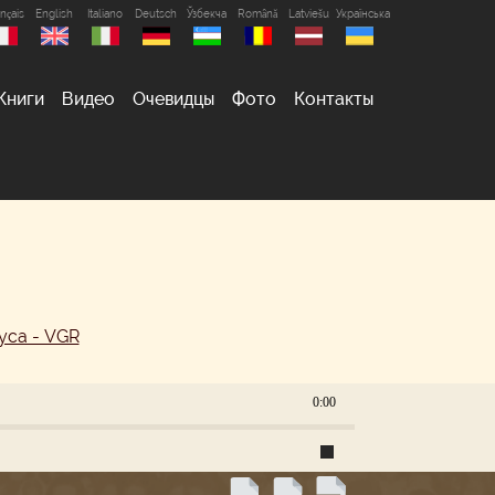
nçais
English
Italiano
Deutsch
Ўзбекча
Română
Latviešu
Українська
Книги
Видео
Очевидцы
Фото
Контакты
уса - VGR
0:00