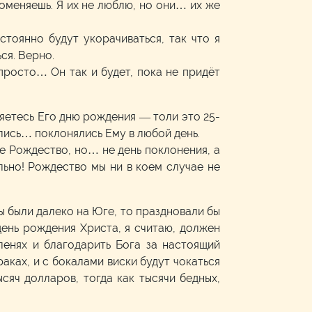
оменяешь. Я их не люблю, но они… их же
тоянно будут укорачиваться, так что я
ся. Верно.
о просто… Он так и будет, пока не придёт
оняетесь Его дню рождения — толи это 25-
нялись… поклонялись Ему в любой день.
не Рождество, но… не день поклонения, а
ьно! Рождество мы ни в коем случае не
 были далеко на Юге, то праздновали бы
ень рождения Христа, я считаю, должен
ленях и благодарить Бога за настоящий
аках, и с бокалами виски будут чокаться
сяч долларов, тогда как тысячи бедных,