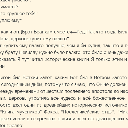
нимаете?
го крупнее тебя”.
куплю ему”.
 как и он. [Брат Бранхам смеётся—Ред.] Так что тогда Би
апа, церковь купит ему пальто”.
ет купить ему пальто получше, чем я бы купил, так что я 
ку брату Невиллу нужно было пальто, это было очень даже
сказать. Я тут читал исторические книги. Я только этим 
ии.
гой был Ветхий Завет, каким Бог был в Ветхом Завете.
 с сегодняшним днём, потому что я знаю, что Он не должен
, между временами отшествия последнего апостола до на
ви, церковь утратила все чудеса и всё божественное, 
осто взял одни из древнейших исторических источников
“Книга мучеников” Фокса, “Посленикейские отцы”, “Ни
орые писали в те времена, о жизни всех тех драгоценных м
Лонгфелло: