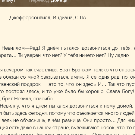
|
Перевод:
7 минут
Донецк
м
Джефферсонвилл, Индиана, США
 Невиллом—Ред.] Я днём пытался дозвониться до тебя, н
рата… Ты уверен, что нет? У тебя ничего нет? Ну ладно.
я вечером так счастливы. Брат Бранхам только что спроси
е обязан со мной связываться, аминь. Я сегодня рад, пот
венский подарок — это то, что он здесь. И… Так что пуст
о постоял здесь, и то уже было бы хорошо. Слава Богу! 
 брат Невилл, спасибо.
 Невиллу, что я днём пытался дозвониться к нему домой
л быть здесь сегодня, потому что съезжается много люде
 ведь не объяснишь, в чём разница. Они просто… Для них
ия есть даже в нашей стране, вывешивают носок, что-то в 
орённой тропы Писания, детки всё же… Они слышат, как д