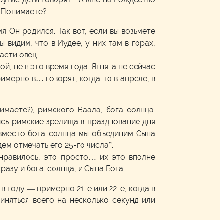
. Понимаете?
я Он родился. Так вот, если вы возьмёте
 видим, что в Иудее, у них там в горах,
пасти овец.
, не в это время года. Ягнята не сейчас
имерно в… говорят, когда-то в апреле, в
маете?), римского Ваала, бога-солнца.
ись римские зрелища в празднование дня
, вместо бога-солнца мы объединим Сына
дем отмечать его 25-го числа”.
нравилось, это просто… их это вполне
разу и бога-солнца, и Сына Бога.
в году — примерно 21-е или 22-е, когда в
иняться всего на несколько секунд или