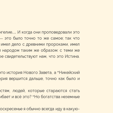
ангелие… И когда они проповедовали это
— это было точно то же самое; так что
ый имел дело с древними пророками, имел
м народом таким же образом: с теми же
ое свидетельствуют нам, что это Истина.
это история Нового Завета, а “Никейский
рия вершится дальше, точно как было и
стям, людей, которые стараются стать
гибает и всё это? “Но богатства неземные
оскресенье я обычно всегда иду в какую-