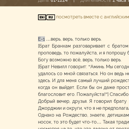
Дата:
|
Длительность:
61-1224
2 часа 
посмотреть вместе с английски
E-1
…верь, верь, только верь.
[Брат Бранхам разговаривает с братом
проповедь, то пожалуйста, и я попрошу б
Богу возможно всё, верь, только верь.
[Брат Невилл говорит: “Аминь. Мы сегодн
удалось со мной связаться. Но он ведь н
здесь. И для меня самый лучший рождест
когда он выйдет. Если бы он даже прост
благословит его. Пожалуйста!”] Спасибо,
Добрый вечер, друзья. Я говорил брату
Джорджии и округи, что я не предполага
Однако на Рождество, знаете, детишкам
носок, то это будет что-то… Такая традиц
несмотря на то, что это далеко от прот