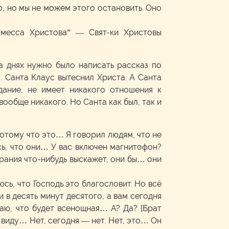
, но мы не можем этого остановить. Оно
“месса Христова” — Свят-ки Христовы
а днях нужно было написать рассказ по
. Санта Клаус вытеснил Христа. А Санта
дание, не имеет никакого отношения к
вообще никакого. Но Санта как был, так и
 потому что это… Я говорил людям, что не
юсь, что они… У вас включен магнитофон?
обрания что-нибудь выскажет, они бы… они
юсь, что Господь это благословит. Но всё
 в десять минут десятого, а вам сегодня
маю, что будет всенощная… А? Да? [Брат
в виду… Нет, сегодня — нет. Нет, это… Он