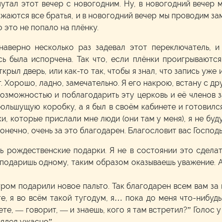
путал этот вечер с новогодним. Ну, в новогодний вечер
аются все братья, и в новогодний вечер мы проводим зам
о это не попало на плёнку.
я наверно несколько раз задевал этот переключатель, 
сь была испорчена. Так что, если плёнки проигрываются 
крыл дверь, или как-то так, чтобы я знал, что запись уже
. Хорошо, ладно, замечательно. Я его накрою, встану с др
 возможностью и поблагодарить эту церковь и её членов 
ольшущую коробку, а я был в своём кабинете и готовился
и, которые прислали мне люди (они там у меня), я не буд
конечно, очень за это благодарен. Благословит вас Господь
 рождественские подарки. Я не в состоянии это сделать
 подаришь одному, таким образом оказываешь уважение. 
тром подарили новое пальто. Так благодарен всем вам за 
, я во всём такой тугодум, я… пока до меня что-нибудь 
ете, — говорит, — и знаешь, кого я там встретил?” Голос 
лядел ужасно”.