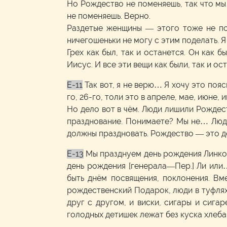
Но Рождество не поменяешь, так что мы
не поменяешь. Верно.
Раздетые женщины — этого тоже не пом
ничегошеньки не могу с этим поделать. Я 
Грех как был, так и останется. Он как б
Иисус. И все эти вещи как были, так и ос
E-11
Так вот, я не верю… Я хочу это поя
го, 26-го, толи это в апреле, мае, июне
Но дело вот в чём. Люди лишили Рождест
празднование. Понимаете? Мы не… Люди
должны праздновать. Рождество — это де
E-13
Мы празднуем день рождения Линкол
день рождения [генерала—Пер.] Ли или
быть днём посвящения, поклонения. Вм
рождественский Подарок, люди в туфлях 
друг с другом, и виски, сигары и сига
голодных детишек лежат без куска хлеба,