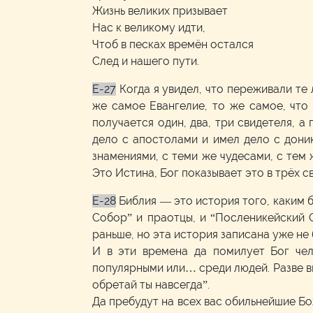
Жизнь великих призывает
Нас к великому идти,
Чтоб в песках времён остался
След и нашего пути.
E-27
Когда я увидел, что переживали те
же самое Евангелие, то же самое, что
получается один, два, три свидетеля, а
дело с апостолами и имел дело с дони
знамениями, с теми же чудесами, с тем 
Это Истина, Бог показывает это в трёх с
E-28
Библия — это история того, каким 
Собор” и праотцы, и “Посленикейский 
раньше, но эта история записана уже не 
И в эти времена да помилует Бог чел
популярными или… среди людей. Разве вы 
обретай ты навсегда”.
Да пребудут на всех вас обильнейшие Бо