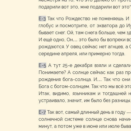
подарили вот это, мне подарили вот это”
E-3
Так что Рождество не поменяешь. И 
глобус и посмотрите, от экватора до Иу
бывает снег. Ой, там снега больше, чем з
И ещё одно, Он… это было бы вопреки вс
рождаются. У овец сейчас нет агнцев, а
середине апреля, или примерно тогда.
E-5
А тут 25-е декабря взяли и сдела
Понимаете? А солнце сейчас как раз пр
рождения бога-солнца. И… Так что они 
Бога с богом-солнцем. Так что мы всё эт
Итак, видимо, язычникам и тогдашней
устраивало, значит, им было без разницы
E-7
Так вот, самый длинный день в году —
солнечной системе солнце снова начин
минут, а потом уже в июне или июле быва