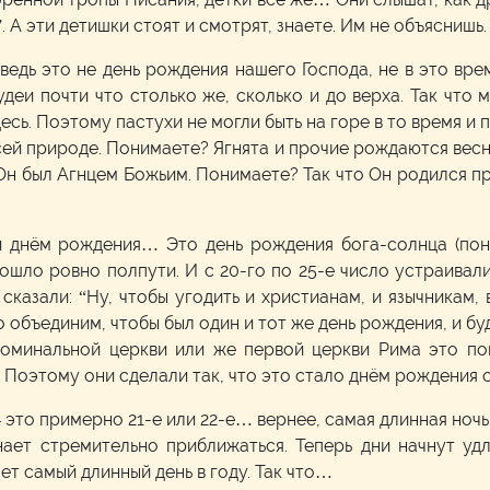
. А эти детишки стоят и смотрят, знаете. Им не объяснишь
ведь это не день рождения нашего Господа, не в это врем
деи почти что столько же, сколько и до верха. Так что мы
десь. Поэтому пастухи не могли быть на горе в то время и 
ей природе. Понимаете? Ягнята и прочие рождаются весной
 Он был Агнцем Божьим. Понимаете? Так что Он родился пр
ли днём рождения… Это день рождения бога-солнца (пони
ошло ровно полпути. И с 20-го по 25-е число устраивал
сказали: “Ну, чтобы угодить и христианам, и язычникам
о объединим, чтобы был один и тот же день рождения, и бу
 номинальной церкви или же первой церкви Рима это по
. Поэтому они сделали так, что это стало днём рождения с
 это примерно 21-е или 22-е… вернее, самая длинная ночь 
ает стремительно приближаться. Теперь дни начнут удл
ет самый длинный день в году. Так что…