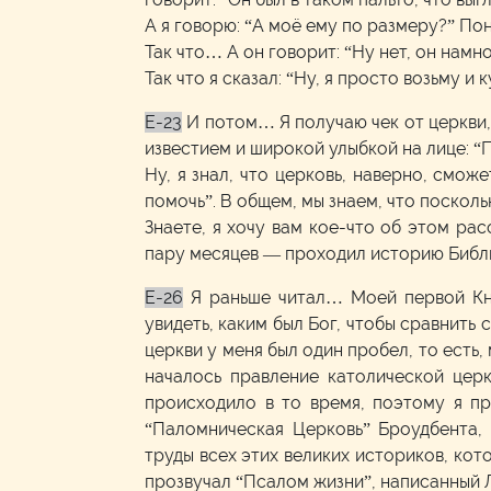
А я говорю: “А моё ему по размеру?” По
Так что… А он говорит: “Ну нет, он намно
Так что я сказал: “Ну, я просто возьму и 
E-23
И потом… Я получаю чек от церкви,
известием и широкой улыбкой на лице: “П
Ну, я знал, что церковь, наверно, смож
помочь”. В общем, мы знаем, что посколь
Знаете, я хочу вам кое-что об этом рас
пару месяцев — проходил историю Библ
E-26
Я раньше читал… Моей первой Кни
увидеть, каким был Бог, чтобы сравнить
церкви у меня был один пробел, то есть
началось правление католической церк
происходило в то время, поэтому я пр
“Паломническая Церковь” Броудбента, 
труды всех этих великих историков, кот
прозвучал “Псалом жизни”, написанный 