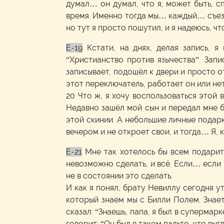
думал… он думал, что я, может быть, с
время. Именно тогда мы… каждый… съезж
но тут я просто пошутил, и я надеюсь, чт
E-19
Кстати, на днях, делая запись, 
“Христианство против язычества”. Запи
записывает, подошёл к двери и просто от
этот переключатель, работает он или нет
20 Что ж, я хочу воспользоваться этой
Недавно зашёл мой сын и передал мне б
этой скинии. А небольшие личные подарк
вечером и не откроет свои, и тогда… Я, 
E-21
Мне так хотелось бы всем подарить
невозможно сделать, и всё. Если… если
не в состоянии это сделать.
И как я понял, брату Невиллу сегодня у
который знаем мы с Билли Полем. Знаете
сказал: “Знаешь, папа, я был в супермарк
говорит: “Он был в таком пальто, что выг