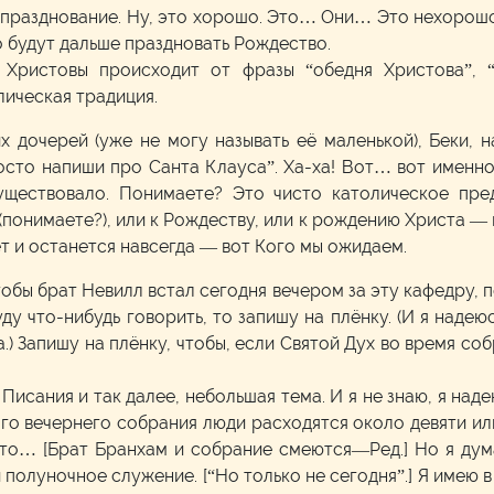
 празднование. Ну, это хорошо. Это… Они… Это нехорошо
но будут дальше праздновать Рождество.
 Христовы происходит от фразы “обедня Христова”, 
лическая традиция.
дочерей (уже не могу называть её маленькой), Беки, н
росто напиши про Санта Клауса”. Ха-ха! Вот… вот именно
уществовало. Понимаете? Это чисто католическое пре
(понимаете?), или к Рождеству, или к рождению Христа — 
т и останется навсегда — вот Кого мы ожидаем.
 чтобы брат Невилл встал сегодня вечером за эту кафедру,
уду что-нибудь говорить, то запишу на плёнку. (И я наде
а.) Запишу на плёнку, чтобы, если Святой Дух во время с
исания и так далее, небольшая тема. И я не знаю, я наде
го вечернего собрания люди расходятся около девяти или
 что… [Брат Бранхам и собрание смеются—Ред.] Но я ду
 полуночное служение. [“Но только не сегодня”.] Я имею 