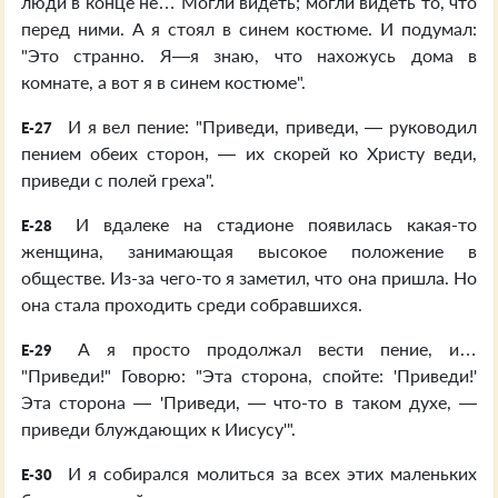
люди в конце не… Могли видеть; могли видеть то, что
перед ними. А я стоял в синем костюме. И подумал:
"Это странно. Я—я знаю, что нахожусь дома в
комнате, а вот я в синем костюме".
И я вел пение: "Приведи, приведи, — руководил
E-27
пением обеих сторон, — их скорей ко Христу веди,
приведи с полей греха".
И вдалеке на стадионе появилась какая-то
E-28
женщина, занимающая высокое положение в
обществе. Из-за чего-то я заметил, что она пришла. Но
она стала проходить среди собравшихся.
А я просто продолжал вести пение, и…
E-29
"Приведи!" Говорю: "Эта сторона, спойте: 'Приведи!'
Эта сторона — 'Приведи, — что-то в таком духе, —
приведи блуждающих к Иисусу'".
И я собирался молиться за всех этих маленьких
E-30