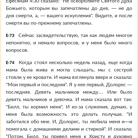
Ефесянам 4:30 сказано: "Не оскорбляйте Святого Духа
Божьего, которым вы запечатлены до дня, — не до
дня смерти, а, — вашего искупления". Видите, и после
смерти вы по-прежнему запечатлены.
Сейчас засвидетельствую, так как людям многое
E-73
непонятно, и немало вопросов, и у меня было много
вопросов.
Когда стоял несколько недель назад, еще когда
E-74
мама была жива и могла слышать, мы с сестрой
стояли у ее кровати. И мама взглянула вверх и сказала:
"Мои первый и последняя". Я у нее первый, Долорес —
последняя. Девять мальчиков между… Или было
девять мальчиков и девочка. И мама сказала вот так:
"Билл, ты кормил меня". И из-за служения, думаю, у
меня была возможность это делать получше. "И
заботился обо мне. И, Долорес, ты любила меня и—и
помогала с домашними делами и стиркой". И сказала:
"Потом, Билл, ты привел меня к Христу и духовно