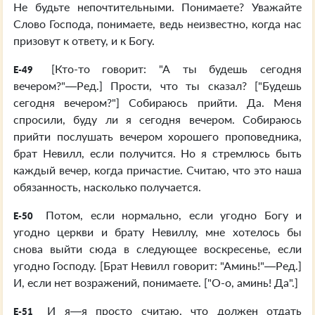
Не будьте непочтительными. Понимаете? Уважайте
Слово Господа, понимаете, ведь неизвестно, когда нас
призовут к ответу, и к Богу.
[Кто-то говорит: "А ты будешь сегодня
E-49
вечером?"—Ред.] Прости, что ты сказал? ["Будешь
сегодня вечером?"] Собираюсь прийти. Да. Меня
спросили, буду ли я сегодня вечером. Собираюсь
прийти послушать вечером хорошего проповедника,
брат Невилл, если получится. Но я стремлюсь быть
каждый вечер, когда причастие. Считаю, что это наша
обязанность, насколько получается.
Потом, если нормально, если угодно Богу и
E-50
угодно церкви и брату Невиллу, мне хотелось бы
снова выйти сюда в следующее воскресенье, если
угодно Господу. [Брат Невилл говорит: "Аминь!"—Ред.]
И, если нет возражений, понимаете. ["О-о, аминь! Да".]
И я—я просто считаю, что должен отдать
E-51