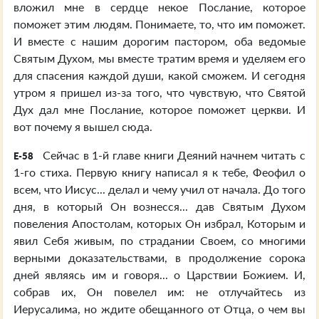
вложил мне в сердце некое Послание, которое
поможет этим людям. Понимаете, то, что им поможет.
И вместе с нашим дорогим пастором, оба ведомые
Святым Духом, мы вместе тратим время и уделяем его
для спасения каждой души, какой сможем. И сегодня
утром я пришел из-за того, что чувствую, что Святой
Дух дал мне Послание, которое поможет церкви. И
вот почему я вышел сюда.
Сейчас в 1-й главе книги Деяний начнем читать с
E-58
1-го стиха. Первую книгу написал я к тебе, Феофил о
всем, что Иисус... делал и чему учил от начала. До того
дня, в который Он вознесся... дав Святым Духом
повеления Апостолам, которых Он избрал, Которым и
явил Себя живым, по страдании Своем, со многими
верными доказательствами, в продолжение сорока
дней являясь им и говоря... о Царствии Божием. И,
собрав их, Он повелел им: не отлучайтесь из
Иерусалима, но ждите обещанного от Отца, о чем вы