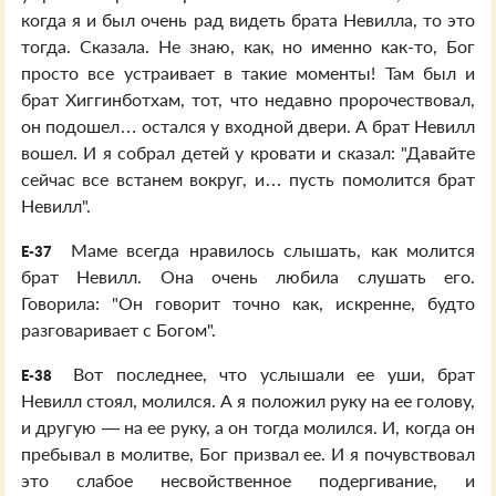
когда я и был очень рад видеть брата Невилла, то это
тогда. Сказала. Не знаю, как, но именно как-то, Бог
просто все устраивает в такие моменты! Там был и
брат Хиггинботхам, тот, что недавно пророчествовал,
он подошел… остался у входной двери. А брат Невилл
вошел. И я собрал детей у кровати и сказал: "Давайте
сейчас все встанем вокруг, и… пусть помолится брат
Невилл".
Маме всегда нравилось слышать, как молится
E-37
брат Невилл. Она очень любила слушать его.
Говорила: "Он говорит точно как, искренне, будто
разговаривает с Богом".
Вот последнее, что услышали ее уши, брат
E-38
Невилл стоял, молился. А я положил руку на ее голову,
и другую — на ее руку, а он тогда молился. И, когда он
пребывал в молитве, Бог призвал ее. И я почувствовал
это слабое несвойственное подергивание, и