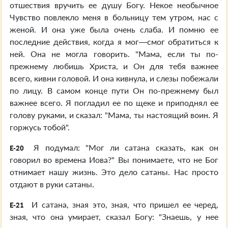
отшествия вручить ее душу Богу. Некое необычное
Чувство повлекло меня в больницу тем утром, нас с
женой. И она уже была очень слаба. И помню ее
последние действия, когда я мог—смог обратиться к
ней. Она не могла говорить. "Мама, если ты по-
прежнему любишь Христа, и Он для тебя важнее
всего, кивни головой. И она кивнула, и слезы побежали
по лицу. В самом конце пути Он по-прежнему был
важнее всего. Я погладил ее по щеке и приподнял ее
голову руками, и сказал: "Мама, ты настоящий воин. Я
горжусь тобой".
Я подумал: "Мог ли сатана сказать, как он
E-20
говорил во времена Иова?" Вы понимаете, что не Бог
отнимает нашу жизнь. Это дело сатаны. Нас просто
отдают в руки сатаны.
И сатана, зная это, зная, что пришел ее черед,
E-21
зная, что она умирает, сказал Богу: "Знаешь, у нее