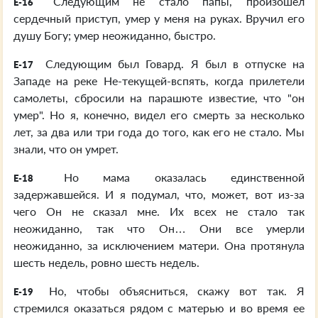
Следующим не стало папы, произошел
E-16
сердечный приступ, умер у меня на руках. Вручил его
душу Богу; умер неожиданно, быстро.
Следующим был Говард. Я был в отпуске на
E-17
Западе на реке Не-текущей-вспять, когда прилетели
самолеты, сбросили на парашюте известие, что "он
умер". Но я, конечно, видел его смерть за несколько
лет, за два или три года до того, как его не стало. Мы
знали, что он умрет.
Но мама оказалась единственной
E-18
задержавшейся. И я подумал, что, может, вот из-за
чего Он не сказал мне. Их всех не стало так
неожиданно, так что Он… Они все умерли
неожиданно, за исключением матери. Она протянула
шесть недель, ровно шесть недель.
Но, чтобы объясниться, скажу вот так. Я
E-19
стремился оказаться рядом с матерью и во время ее