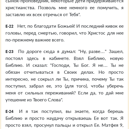
сынок-проповедник, некоторые дети придерживаются
христианства. Позволь мне немного ее помучить, я
заставлю их всех отречься от Тебя".
Нет, по благодати Божьей! И последний кивок ее
E-22
головы, перед смертью, говорил, что Христос для нее
по-прежнему важнее всего.
По дороге сюда я думал: "Ну, разве…" Зашел,
E-23
постоял здесь в кабинете. Взял Библию, новую
Библию. И сказал: "Господи, Ты Бог. Я не… Ты не
обязан отчитываться в Своих делах. Но просто
интересно, не сокрыл ли Ты, причина, почему Ты так
поступил, забрал ее, это (для того), чтобы уберечь
меня от сильных переживаний? Если да, то дай мне
утешение из Твоего Слова".
И я так поступил, вы знаете, когда берешь
E-24
Библию и просто наудачу открываешь Ее вот так. Я
просто взял, просунул пальцы и открыл Ее. Матфея 9,