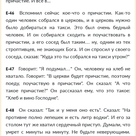
причастие. И все в...
Вспомнил сейчас кое-что о причастии. Как-то
E-46
один человек собрался в церковь, и в церковь нужно
было добираться на такси. Это был очень бедный
человек. И он собирался сходить и поучаствовать в
причастии, а его сосед был таким… ну, одним из тех
строптивцев, не знающих Бога. И он спросил у своего
соседа, сказав: "Куда это ты собрался на такси утром?"
Говорит: "Я подумал…" Он, человеку на хлеб не
E-47
хватало. Говорит: "В церкви будет причастие, поэтому
поеду, поучаствую в причастии". Он сказал: "А что
такое причастие?" Он рассказал ему, что это такое:
"Хлеб и вино Господне".
Он сказал: "Так и у меня оно есть". Сказал: "На
E-48
противне полно лепешек и есть литр водки". И его за
столом тут же хватил сердечный приступ. Думали, что
умрет с минуты на минуту. Не будьте неверующими.