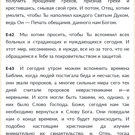
получить прощение грехов, признав грехи и
крестившись, смывая свой грех. И потом, Отец, хотим
умолять, чтобы Ты наполнил каждого Святым Духом,
ведь Он — Печать обещания, данного нам Богом.
Мы хотим просить, чтобы Ты вспомнил всех
E-62
больных и страдающих и нуждающихся сегодня. И
этот мир, несомненно, в нужде, все из-за того, что не
обращаемся к Тебе за покровительством и защитой.
И сегодня утром можем вспомнить времена
E-63
Библии, когда людей постигала беда и несчастье, как
они звали пророков, а многие сильные мира сего тех
дней считали пророков неврастениками и—и
нервными. И хотя могли быть такими, но, однако, у
них было Слово Господа. Боже, сегодня нам так
необходимо вернуться к Слову Бога. Они поведали
нам о конце времени, и что будет происходить. И
подобно настоящим христианам да изучим
внимательно их свидетельство, и, Отец, тогда