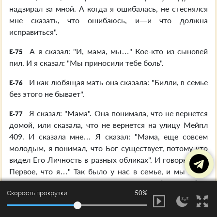
надзирал за мной. А когда я ошибалась, не стеснялся
мне сказать, что ошибаюсь, и—и что должна
исправиться".
А я сказал: "И, мама, мы…" Кое-кто из сыновей
E-75
пил. И я сказал: "Мы приносили тебе боль".
И как любящая мать она сказала: "Билли, в семье
E-76
без этого не бывает".
Я сказал: "Мама". Она понимала, что не вернется
E-77
домой, или сказала, что не вернется на улицу Мейпл
409. И сказала мне… Я сказал: "Мама, еще совсем
молодым, я понимал, что Бог существует, потому что
видел Его Личность в разных обликах". И говорю: "Я...
Первое, что я…" Так было у нас в семье, и мы жили
возле мистера Уотена на Утика-Пайк, и были вообще
50%
Скорость прокрутки
не церковными. Они были католиками.
И я сказал: "Я принялся исследовать. Так вот, по
E-78