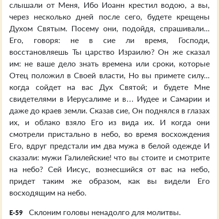
слышали от Меня, Ибо Иоанн крестил водою, а вы,
через несколько дней после сего, будете крещены
Духом Святым. Посему они, подойдя, спрашивали...
Его, говоря: не в сие ли время, Господи,
восстановляешь Ты царство Израилю? Он же сказал
им: не ваше дело знать времена или сроки, которые
Отец положил в Своей власти, Но вы примете силу...
когда сойдет на вас Дух Святой; и будете Мне
свидетелями в Иерусалиме и в… Иудее и Самарии и
даже до краев земли. Сказав сие, Он поднялся в глазах
их, и облако взяло Его из вида их. И когда они
смотрели пристально в небо, во время восхождения
Его, вдруг предстали им два мужа в белой одежде И
сказали: мужи Галилейские! что вы стоите и смотрите
на небо? Сей Иисус, вознесшийся от вас на небо,
придет таким же образом, как вы видели Его
восходящим на небо.
Склоним головы ненадолго для молитвы.
E-59