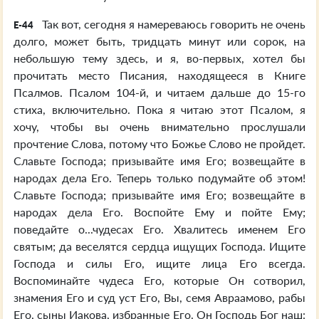
Так вот, сегодня я намереваюсь говорить не очень
E-44
долго, может быть, тридцать минут или сорок, на
небольшую тему здесь, и я, во-первых, хотел бы
прочитать место Писания, находящееся в Книге
Псалмов. Псалом 104-й, и читаем дальше до 15-го
стиха, включительно. Пока я читаю этот Псалом, я
хочу, чтобы вы очень внимательно прослушали
прочтение Слова, потому что Божье Слово не пройдет.
Славьте Господа; призывайте имя Его; возвещайте в
народах дела Его. Теперь только подумайте об этом!
Славьте Господа; призывайте имя Его; возвещайте в
народах дела Его. Воспойте Ему и пойте Ему;
поведайте о...чудесах Его. Хвалитесь именем Его
святым; да веселятся сердца ищущих Господа. Ищите
Господа и силы Его, ищите лица Его всегда.
Воспоминайте чудеса Его, которые Он сотворил,
знамения Его и суд уст Его, Вы, семя Авраамово, рабы
Его, сыны Иакова, избранные Его. Он Господь Бог наш: