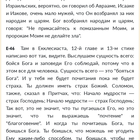
Израильских, вероятно, он говорил об Аврааме, Исааке
и Иакове, очень мало мужей, что Он возбранял за них
народам и царям. Бог возбранял народам и царям,
говоря: "Не прикасайтесь к помазанным Моим, и
пророкам Моим не делайте зла".
Там в Екклесиаста, 12-й главе и 13-м стихе
E-46
написано вот так, видите. Выслушаем сущность всего:
бойся Бога и заповеди Его соблюдай, потому что в
этом все для человека. Сущность всего — это "бояться
Бога". И у тебя не будет почитания пока не будет
страха. Ты должен иметь страх Божий. Соломон,
также, сказал в Притчах, что: Начало мудрости —
страх Господень; Начало мудрости — страх Господень;
Так вот, это не значит, что ты пугаешься Его, но это
значит, что ты выражаешь "почтение" и
"благоговение". И когда ты почитаешь Бога, ты
боишься Бога. Ты боишься, что можешь не угодить
Ему каким-либо способом, ты боишься, чтобы не