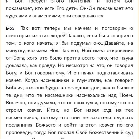
И Бог требует этого почтения. И потом Бог
показывает, кто есть Его дети. Он-Он показывает это
чудесами и знамениями, они совершаются.
Так вот, теперь мы начнем и поговорим о
E-55
некоторых из этих людей. Так вот, если бы я говорил о
том, с кого начать, я бы подумал о-о...Давайте, на
минутку, возьмем Ноя. Так вот, Ной имел откровение
от Бога, хотя это было против всего того, что наука
доказала, как правду. Но несмотря на это, он говорил
Богу, и Бог говорил ему. И он начал подготавливать
ковчег. Когда насмешники и глумители, как говорит
Библия, что они будут в последние дни, как и были в
те дни, что те насмешники насмехались над Ноем.
Конечно, они думали, что он свихнулся, потому что он
строил ковчег. Итак, но Бог навел суд на тех
насмешников, потому что они не захотели слушать
посланника Божьего и войти в этот ковчег по его
проповеди, тогда Бог послал Свой Божественный суд