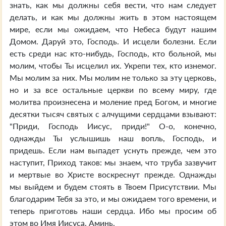
знать, как мы должны себя вести, что нам следует
делать, и как мы должны жить в этом настоящем
мире, если мы ожидаем, что Небеса будут нашим
Домом. Даруй это, Господь. И исцели болезни. Если
есть среди нас кто-нибудь, Господь, кто больной, мы
молим, чтобы Ты исцелил их. Укрепи тех, кто изнемог.
Мы молим за них. Мы молим не только за эту церковь,
но и за все остальные церкви по всему миру, где
молитва произнесена и моление пред Богом, и многие
десятки тысяч святых с алчущими сердцами взывают:
"Приди, Господь Иисус, приди!" О-о, конечно,
однажды Ты услышишь наш вопль, Господь, и
придешь. Если нам выпадет уснуть прежде, чем это
наступит, Приход таков: мы знаем, что труба зазвучит
и мертвые во Христе воскреснут прежде. Однажды
мы выйдем и будем стоять в Твоем Присутствии. Мы
благодарим Тебя за это, и мы ожидаем того времени, и
теперь приготовь наши сердца. Ибо мы просим об
этом во Имя Иисуса. Аминь.