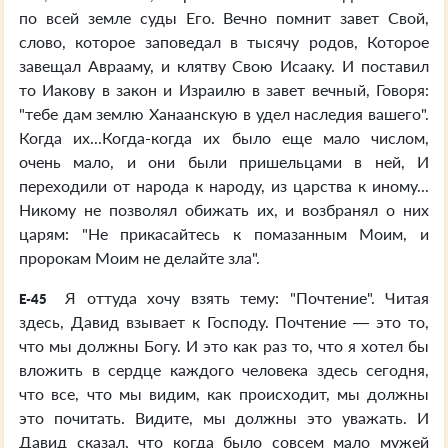
по всей земле суды Его. Вечно помнит завет Свой,
слово, которое заповедал в тысячу родов, Которое
завещал Аврааму, и клятву Свою Исааку. И поставил
то Иакову в закон и Израилю в завет вечный, Говоря:
"тебе дам землю Ханаанскую в удел наследия вашего".
Когда их...Когда-когда их было еще мало числом,
очень мало, и они были пришельцами в ней, И
переходили от народа к народу, из царства к иному...
Никому не позволял обижать их, и возбранял о них
царям: "Не прикасайтесь к помазанным Моим, и
пророкам Моим не делайте зла".
Я оттуда хочу взять тему: "Почтение". Читая
E-45
здесь, Давид взывает к Господу. Почтение — это то,
что мы должны Богу. И это как раз то, что я хотел бы
вложить в сердце каждого человека здесь сегодня,
что все, что мы видим, как происходит, мы должны
это почитать. Видите, мы должны это уважать. И
Давид сказал, что когда было совсем мало мужей