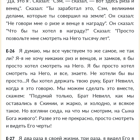
"Да, это я". Сказал: "Сэм, — сказал, — вот здесь риза и
венец". Сказал: "Ты заработал это, Сэм, великими
делами, которые ты совершил на земле". Он сказал:
"Не говори мне о ризе и венце в награду". Он сказал:
"Что бы ты хотел в награду?" Сказал: "Просто
позвольте мне смотреть на Него тысячу лет".
Я думаю, мы все чувствуем то же самое, не так
E-26
ли? Я-я не хочу никаких риз и венцов, и замков, я бы
просто хотел смотреть на Него. Я бы просто хотел
смотреть на Него, и все, знаете. Не хотели бы вы
просто...Я бы хотел держать твою руку, Брат Невилл,
когда я это говорю. Мы можем сделать это вместе,
скажем: "Подумай только, Брат Невилл, как мы
оставались в Скинии, и жарко, и холодно, и всякое
такое. Но взгляни сюда, на что мы смотрим, на Сына
Бога живого". Разве это не прекрасно, просто смотреть
и видеть Его черты!
Я два раза в своей жизни, три раза, я видел Его в
E-27