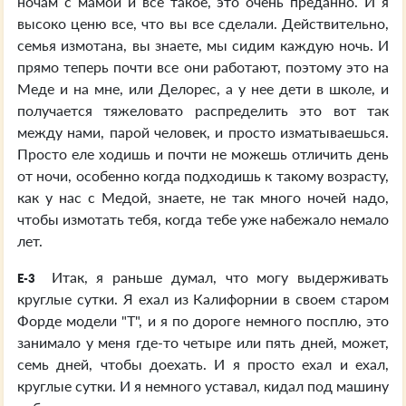
ночам с мамой и все такое, это очень преданно. И я
высоко ценю все, что вы все сделали. Действительно,
семья измотана, вы знаете, мы сидим каждую ночь. И
прямо теперь почти все они работают, поэтому это на
Меде и на мне, или Делорес, а у нее дети в школе, и
получается тяжеловато распределить это вот так
между нами, парой человек, и просто изматываешься.
Просто еле ходишь и почти не можешь отличить день
от ночи, особенно когда подходишь к такому возрасту,
как у нас с Медой, знаете, не так много ночей надо,
чтобы измотать тебя, когда тебе уже набежало немало
лет.
Итак, я раньше думал, что могу выдерживать
E-3
круглые сутки. Я ехал из Калифорнии в своем старом
Форде модели "Т", и я по дороге немного посплю, это
занимало у меня где-то четыре или пять дней, может,
семь дней, чтобы доехать. И я просто ехал и ехал,
круглые сутки. И я немного уставал, кидал под машину