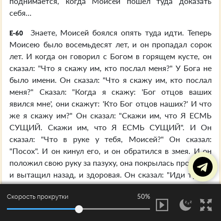
поднимается, когда Моисей пошел туда доказать
себя...
Знаете, Моисей боялся опять туда идти. Теперь
E-60
Моисею было восемьдесят лет, и он пропадал сорок
лет. И когда он говорил с Богом в горящем кусте, он
сказал: "Что я скажу им, кто послал меня?" У Бога не
было имени. Он сказал: "Что я скажу им, кто послал
меня?" Сказал: "Когда я скажу: 'Бог отцов ваших
явился мне', они скажут: 'Кто Бог отцов наших?' И что
же я скажу им?" Он сказал: "Скажи им, что Я ЕСМЬ
СУЩИЙ. Скажи им, что Я ЕСМЬ СУЩИЙ". И Он
сказал: "Что в руке у тебя, Моисей?" Он сказал:
"Посох". И он кинул его, и он обратился в змея. И он
положил свою руку за пазуху, она покрылась проказой;
и вытащил назад, и здоровая. Он сказал: "Иди туда и
возьми эти знамения, и покажи их перед людьми, и это
50%
Скорость прокрутки
будет подтверждением. По этим знамениям они
познают, что Я послал тебя для избавления". О-о, брат!