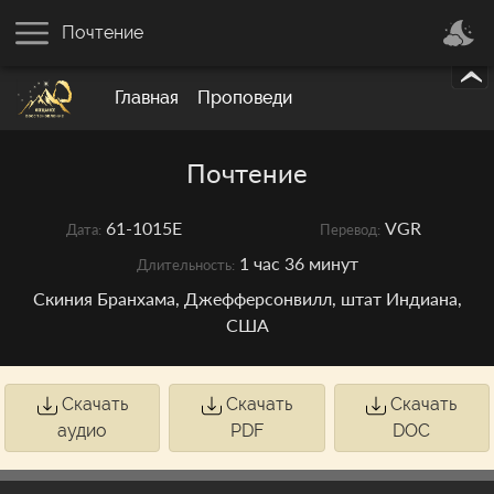
Почтение
Главная
Проповеди
Почтение
61-1015E
VGR
Дата:
Перевод:
1 час 36 минут
Длительность:
Скиния Бранхама, Джефферсонвилл, штат Индиана,
США
Скачать
Скачать
Скачать
аудио
PDF
DOC