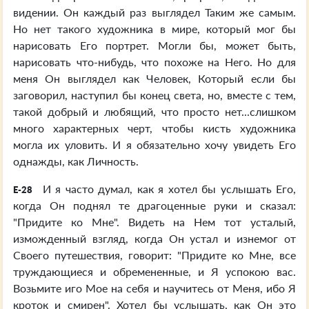
видении. Он каждый раз выглядел Таким же самым.
Но нет такого художника в мире, который мог бы
нарисовать Его портрет. Могли бы, может быть,
нарисовать что-нибудь, что похоже на Него. Но для
меня Он выглядел как Человек, Который если бы
заговорил, наступил бы конец света, но, вместе с тем,
такой добрый и любящий, что просто нет...слишком
много характерных черт, чтобы кисть художника
могла их уловить. И я обязательно хочу увидеть Его
однажды, как Личность.
И я часто думал, как я хотел бы услышать Его,
E-28
когда Он поднял те драгоценные руки и сказал:
"Придите ко Мне". Видеть на Нем тот усталый,
изможденный взгляд, когда Он устал и изнемог от
Своего путешествия, говорит: "Придите ко Мне, все
труждающиеся и обремененные, и Я успокою вас.
Возьмите иго Мое на себя и научитесь от Меня, ибо Я
кроток и смирен". Хотел бы услышать, как Он это