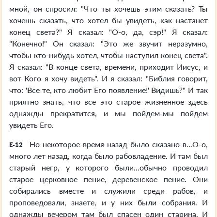
мной, он спросил: "Что ты хочешь этим сказать? Ты
хочешь сказать, что хотел бы увидеть, как настанет
конец света?" Я сказал: "О-о, да, сэр!" Я сказал:
"Конечно!" Он сказал: "Это же звучит неразумно,
чтобы кто-нибудь хотел, чтобы наступил конец света".
Я сказал: "В конце света, времени, приходит Иисус, и
вот Кого я хочу видеть". И я сказал: "Библия говорит,
что: 'Все те, кто любит Его появление!' Видишь?" И так
приятно знать, что все это старое жизненное здесь
однажды прекратится, и мы пойдем-мы пойдем
увидеть Его.
Но некоторое время назад было сказано в...О-о,
E-12
много лет назад, когда было рабовладение. И там был
старый негр, у которого были...обычно проводил
старое церковное пение, деревенское пение. Они
собирались вместе и служили среди рабов, и
проповедовали, знаете, и у них были собрания. И
однажды вечером там был спасен один старина. И