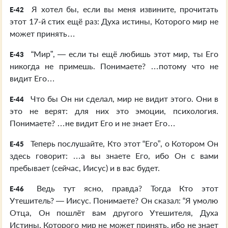
Я хотел бы, если вы меня извините, прочитать
E-42
этот 17-й стих ещё раз: Духа истины, Которого мир не
может принять…
“Мир”, — если ты ещё любишь этот мир, ты Его
E-43
никогда не примешь. Понимаете? …потому что не
видит Его…
Что бы Он ни сделал, мир не видит этого. Они в
E-44
это не верят: для них это эмоции, психология.
Понимаете? …не видит Его и не знает Его…
Теперь послушайте, Кто этот “Его”, о Котором Он
E-45
здесь говорит: …а вы знаете Его, ибо Он с вами
пребывает (сейчас, Иисус) и в вас будет.
Ведь тут ясно, правда? Тогда Кто этот
E-46
Утешитель? — Иисус. Понимаете? Он сказал: “Я умолю
Отца, Он пошлёт вам другого Утешителя, Духа
Истины, Которого мир не может принять, ибо не знает