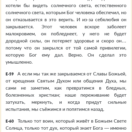
хотели бы видеть солнечного света, естественного
солнечного света, которым Бог человека обеспечил, но
он отказывается в это верить. И из-за себялюбия он
закрывается. Этот человек вскоре заболеет
малокровием, он побледнеет, у него не будет
дородной силы, он потеряет здоровье и скоро он…
потому что он закрылся от той самой привилегии,
которую Бог ему дал. Верно. Он сделал это
умышленно.
А если мы так же закрываемся от Славы Божьей,
E-59
от крещения Святым Духом или общения Духа, мы
сами не заметим, как превратимся в бледных,
болезненных христиан; наше переживание будет
затухать, меркнуть, и когда придут сильные
испытания, мы съёжимся и попятимся назад.
Только тот воин, который живёт в Божьем Свете
E-60
Солнца, только тот дух, который знает Бога — именно