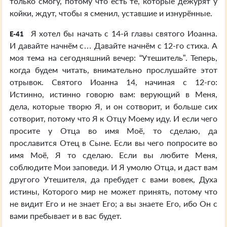
только смогу, потому что есть те, которые дежурят у
койки, ждут, чтобы я сменил, уставшие и изнурённые.
Я хотел бы начать с 14-й главы святого Иоанна.
E-41
И давайте начнём с… Давайте начнём с 12-го стиха. А
моя тема на сегодняшний вечер: “Утешитель”. Теперь,
когда будем читать, внимательно прослушайте этот
отрывок. Святого Иоанна 14, начиная с 12-го:
Истинно, истинно говорю вам: верующий в Меня,
дела, которые творю Я, и он сотворит, и больше сих
сотворит, потому что Я к Отцу Моему иду. И если чего
просите у Отца во имя Моё, то сделаю, да
прославится Отец в Сыне. Если вы чего попросите во
имя Моё, Я то сделаю. Если вы любите Меня,
соблюдите Мои заповеди. И Я умолю Отца, и даст вам
другого Утешителя, да пребудет с вами вовек, Духа
истины, Которого мир не может принять, потому что
не видит Его и не знает Его; а вы знаете Его, ибо Он с
вами пребывает и в вас будет.