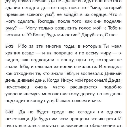
душу прямо сейчас. Да не…да не выйдут они из этого
здания сегодня до тех пор, пока тот “мир, который
превыше всякого ума”, не войдёт в их сердце. Что я
могу сделать, Господь, после того, как они подняли
руку? — Могу только возвысить голос мой к Тебе и
возопить: “О Боже, будь милостив!” Даруй это, Отче.
Ибо за эти многие годы, в которые Ты меня
E-31
хранил везде — и на поприще и по всему миру — я
видел, как подходили к концу пути те, которые не
знали Тебя, и слышал их вопли о милости. И я видел,
как отходили те, кто знали Тебя, и воспевали: Дивный
день, дивный день, Когда Иисус мой грех омыл! Да-да,
нечестивец очень часто расширяется подобно
укоренившемуся многоветвистому дереву, но когда он
подходит к концу пути, бывает совсем иначе.
Да не будет среди нас сегодня ни одного
E-32
нечестивца. Да будут им всем прощены все их грехи. И
пусть все здесь получат освежение и обновление от