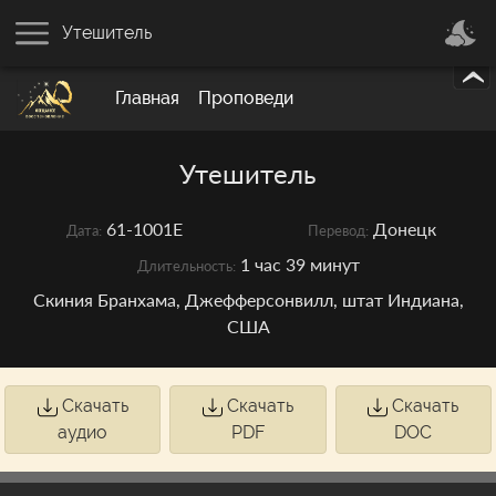
Утешитель
Главная
Проповеди
Утешитель
61-1001E
Донецк
Дата:
Перевод:
1 час 39 минут
Длительность:
Скиния Бранхама, Джефферсонвилл, штат Индиана,
США
Скачать
Скачать
Скачать
аудио
PDF
DOC