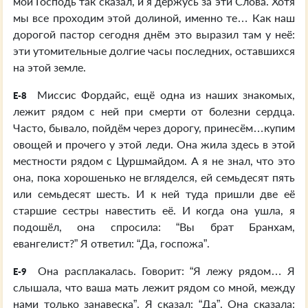
мой Господь так сказал, и я держусь за эти Слова. Хотя
мы все проходим этой долиной, именно те… Как наш
дорогой пастор сегодня днём это выразил там у неё:
эти утомительные долгие часы последних, оставшихся
на этой земле.
Миссис Фордайс, ещё одна из наших знакомых,
E-8
лежит рядом с ней при смерти от болезни сердца.
Часто, бывало, пойдём через дорогу, принесём…купим
овощей и прочего у этой леди. Она жила здесь в этой
местности рядом с Цуршмайдом. А я не знал, что это
она, пока хорошенько не вгляделся, ей семьдесят пять
или семьдесят шесть. И к ней туда пришли две её
старшие сестры навестить её. И когда она ушла, я
подошёл, она спросила: “Вы брат Бранхам,
евангелист?” Я ответил: “Да, госпожа”.
Она расплакалась. Говорит: “Я лежу рядом… Я
E-9
слышала, что ваша мать лежит рядом со мной, между
нами только занавеска”. Я сказал: “Да”. Она сказала: