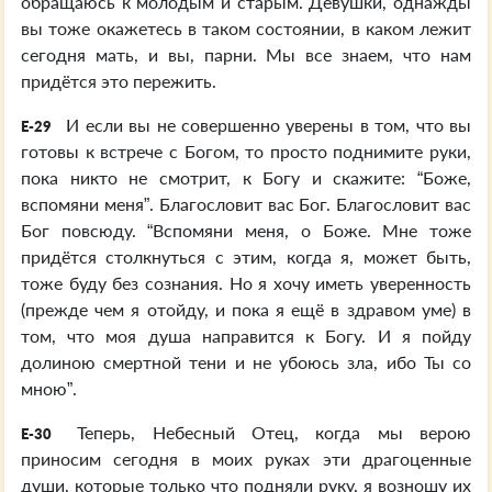
обращаюсь к молодым и старым. Девушки, однажды
вы тоже окажетесь в таком состоянии, в каком лежит
сегодня мать, и вы, парни. Мы все знаем, что нам
придётся это пережить.
И если вы не совершенно уверены в том, что вы
E-29
готовы к встрече с Богом, то просто поднимите руки,
пока никто не смотрит, к Богу и скажите: “Боже,
вспомяни меня”. Благословит вас Бог. Благословит вас
Бог повсюду. “Вспомяни меня, о Боже. Мне тоже
придётся столкнуться с этим, когда я, может быть,
тоже буду без сознания. Но я хочу иметь уверенность
(прежде чем я отойду, и пока я ещё в здравом уме) в
том, что моя душа направится к Богу. И я пойду
долиною смертной тени и не убоюсь зла, ибо Ты со
мною”.
Теперь, Небесный Отец, когда мы верою
E-30
приносим сегодня в моих руках эти драгоценные
души, которые только что подняли руку, я возношу их