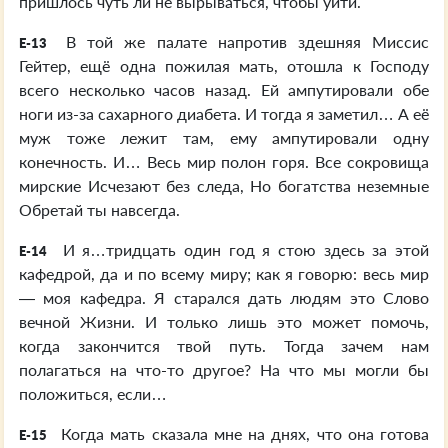
пришлось чуть ли не вырываться, чтобы уйти.
В той же палате напротив здешняя Миссис
E-13
Гейтер, ещё одна пожилая мать, отошла к Господу
всего несколько часов назад. Ей ампутировали обе
ноги из-за сахарного диабета. И тогда я заметил… А её
муж тоже лежит там, ему ампутировали одну
конечность. И… Весь мир полон горя. Все сокровища
мирские Исчезают без следа, Но богатства неземные
Обретай ты навсегда.
И я…тридцать один год я стою здесь за этой
E-14
кафедрой, да и по всему миру; как я говорю: весь мир
— моя кафедра. Я старался дать людям это Слово
вечной Жизни. И только лишь это может помочь,
когда закончится твой путь. Тогда зачем нам
полагаться на что-то другое? На что мы могли бы
положиться, если…
Когда мать сказала мне на днях, что она готова
E-15