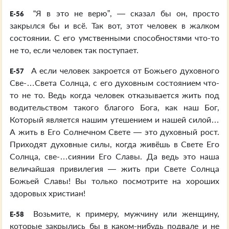
“Я в это не верю”, — сказал бы он, просто
E-56
закрылся бы и всё. Так вот, этот человек в жалком
состоянии. С его умственными способностями что-то
не то, если человек так поступает.
А если человек закроется от Божьего духовного
E-57
Све-…Света Солнца, с его духовным состоянием что-
то не то. Ведь когда человек отказывается жить под
водительством такого благого Бога, как наш Бог,
Который является нашим утешением и нашей силой…
А жить в Его Солнечном Свете — это духовный рост.
Приходят духовные силы, когда живёшь в Свете Его
Солнца, све-…сиянии Его Славы. Да ведь это наша
величайшая привилегия — жить при Свете Солнца
Божьей Славы! Вы только посмотрите на хороших
здоровых христиан!
Возьмите, к примеру, мужчину или женщину,
E-58
которые закрылись бы в каком-нибудь подвале и не