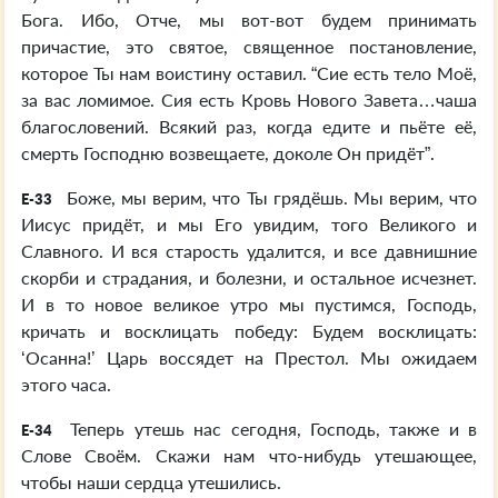
Бога. Ибо, Отче, мы вот-вот будем принимать
причастие, это святое, священное постановление,
которое Ты нам воистину оставил. “Сие есть тело Моё,
за вас ломимое. Сия есть Кровь Нового Завета…чаша
благословений. Всякий раз, когда едите и пьёте её,
смерть Господню возвещаете, доколе Он придёт”.
Боже, мы верим, что Ты грядёшь. Мы верим, что
E-33
Иисус придёт, и мы Его увидим, того Великого и
Славного. И вся старость удалится, и все давнишние
скорби и страдания, и болезни, и остальное исчезнет.
И в то новое великое утро мы пустимся, Господь,
кричать и восклицать победу: Будем восклицать:
‘Осанна!’ Царь воссядет на Престол. Мы ожидаем
этого часа.
Теперь утешь нас сегодня, Господь, также и в
E-34
Слове Своём. Скажи нам что-нибудь утешающее,
чтобы наши сердца утешились.