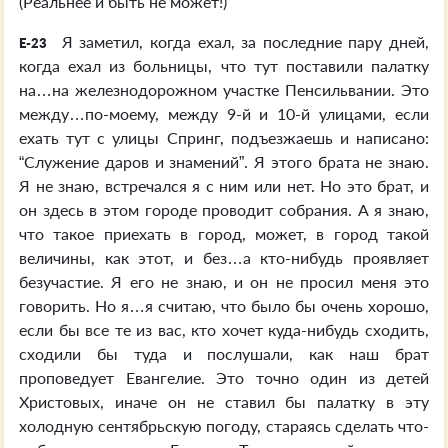
(Реальнее и быть не может!)
Я заметил, когда ехал, за последние пару дней,
E-23
когда ехал из больницы, что тут поставили палатку
на…на железнодорожном участке Пенсильвании. Это
между…по-моему, между 9-й и 10-й улицами, если
ехать тут с улицы Спринг, подъезжаешь и написано:
“Служение даров и знамений”. Я этого брата не знаю.
Я не знаю, встречался я с ним или нет. Но это брат, и
он здесь в этом городе проводит собрания. А я знаю,
что такое приехать в город, может, в город такой
величины, как этот, и без…а кто-нибудь проявляет
безучастие. Я его не знаю, и он не просил меня это
говорить. Но я…я считаю, что было бы очень хорошо,
если бы все те из вас, кто хочет куда-нибудь сходить,
сходили бы туда и послушали, как наш брат
проповедует Евангелие. Это точно один из детей
Христовых, иначе он не ставил бы палатку в эту
холодную сентябрьскую погоду, стараясь сделать что-