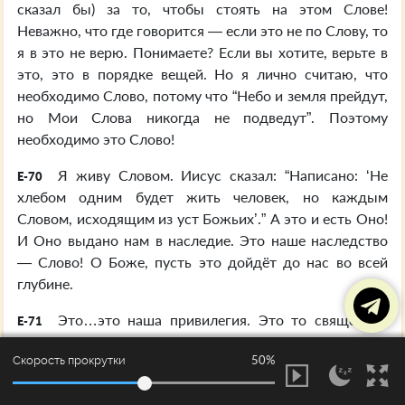
сказал бы) за то, чтобы стоять на этом Слове!
Неважно, что где говорится — если это не по Слову, то
я в это не верю. Понимаете? Если вы хотите, верьте в
это, это в порядке вещей. Но я лично считаю, что
необходимо Слово, потому что “Небо и земля прейдут,
но Мои Слова никогда не подведут”. Поэтому
необходимо это Слово!
Я живу Словом. Иисус сказал: “Написано: ‘Не
E-70
хлебом одним будет жить человек, но каждым
Словом, исходящим из уст Божьих’.” А это и есть Оно!
И Оно выдано нам в наследие. Это наше наследство
— Слово! О Боже, пусть это дойдёт до нас во всей
глубине.
Это…это наша привилегия. Это то священное
E-71
доверительное имущество, помещённое Богом в Его
50%
Скорость прокрутки
Церковь. Бог дал Своё Слово Своей Церкви. И это
священное наследие — наше. Это дар от Бога. Не для