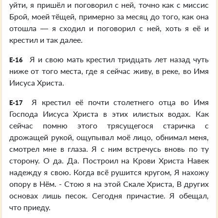
уйти, я пришёл и поговорил с ней, точно как с миссис
Брой, моей тёщей, примерно за месяц до того, как она
отошла — я сходил и поговорил с ней, хоть я её и
крестил и так далее.
Я и свою мать крестил тридцать лет назад чуть
E-16
ниже от того места, где я сейчас живу, в реке, во Имя
Иисуса Христа.
Я крестил её почти столетнего отца во Имя
E-17
Господа Иисуса Христа в этих илистых водах. Как
сейчас помню этого трясущегося старичка с
дрожащей рукой, ощупывал моё лицо, обнимал меня,
смотрел мне в глаза. Я с ним встречусь вновь по ту
сторону. О да. Да. Построил на Крови Христа Навек
надежду я свою. Когда всё рушится кругом, Я нахожу
опору в Нём. - Стою я на этой Скале Христа, В других
основах лишь песок. Сегодня причастие. Я обещал,
что приеду.