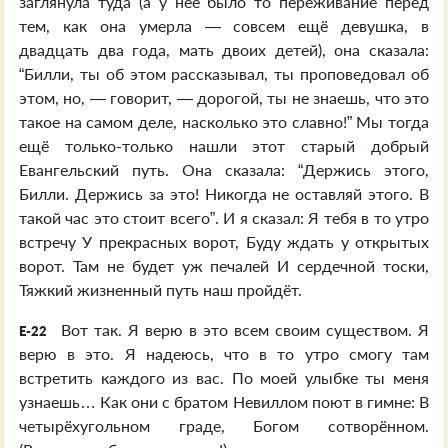
заглянула туда (а у неё было то переживание перед
тем, как она умерла — совсем ещё девушка, в
двадцать два года, мать двоих детей), она сказала:
“Билли, ты об этом рассказывал, ты проповедовал об
этом, но, — говорит, — дорогой, ты не знаешь, что это
такое на самом деле, насколько это славно!” Мы тогда
ещё только-только нашли этот старый добрый
Евангельский путь. Она сказала: “Держись этого,
Билли. Держись за это! Никогда не оставляй этого. В
такой час это стоит всего”. И я сказал: Я тебя в то утро
встречу У прекрасных ворот, Буду ждать у открытых
ворот. Там не будет уж печалей И сердечной тоски,
Тяжкий жизненный путь наш пройдёт.
Вот так. Я верю в это всем своим существом. Я
E-22
верю в это. Я надеюсь, что в то утро смогу там
встретить каждого из вас. По моей улыбке ты меня
узнаешь… Как они с братом Невиллом поют в гимне: В
четырёхугольном граде, Богом сотворённом.