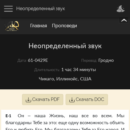
Неопределенный звук
Главная
Проповеди
Неопределенный звук
61-0429E
Гродно
Дата:
Перевод:
1 час 34 минуты
Длительность:
Чикаго, Иллинойс, США
Скачать PDF
Скачать DOC
Он – наша Жизнь, наш все во всем. Мы
E-1
благодарны Тебе за это: еще одну возможность объять
Его и любить Его. Мы благодарны Тебе за Его народ. И