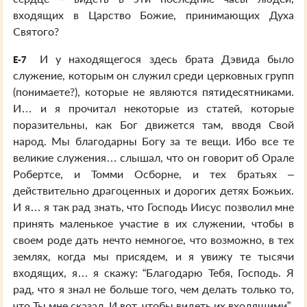
входящих в Царство Божие, принимающих Духа
Святого?
И у находящегося здесь брата Дэвида было
E-7
служение, которым он служил среди церковных групп
(понимаете?), которые не являются пятидесятниками.
И… и я прочитал некоторые из статей, которые
поразительны, как Бог движется там, вводя Свой
народ. Мы благодарны Богу за те вещи. Ибо все те
великие служения… слышал, что он говорит об Орале
Робертсе, и Томми Осборне, и тех братьях –
действительно драгоценных и дорогих детях Божьих.
И я… я так рад знать, что Господь Иисус позволил мне
принять маленькое участие в их служении, чтобы в
своем роде дать нечто немногое, что возможно, в тех
землях, когда мы присядем, и я увижу те тысячи
входящих, я… я скажу: “Благодарю Тебя, Господь. Я
рад, что я знал не больше того, чем делать только то,
что Ты мне сказал. И вот, чтобы видеть их входящими”.