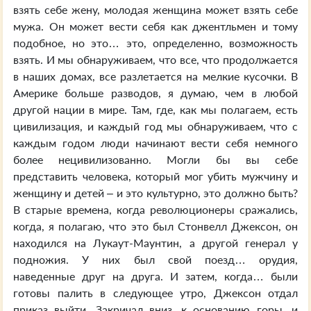
взять себе жену, молодая женщина может взять себе
мужа. Он может вести себя как джентльмен и тому
подобное, но это… это, определенно, возможность
взять. И мы обнаруживаем, что все, что продолжается
в наших домах, все разлетается на мелкие кусочки. В
Америке больше разводов, я думаю, чем в любой
другой нации в мире. Там, где, как мы полагаем, есть
цивилизация, и каждый год мы обнаруживаем, что с
каждым годом люди начинают вести себя немного
более нецивилизованно. Могли бы вы себе
представить человека, который мог убить мужчину и
женщину и детей – и это культурно, это должно быть?
В старые времена, когда революционеры сражались,
когда, я полагаю, что это был Стонвелл Джексон, он
находился на Лукаут-Маунтин, а другой генерал у
подножия. У них был свой поезд… орудия,
наведенные друг на друга. И затем, когда… были
готовы палить в следующее утро, Джексон отдал
приказ выйти. Закричал вниз, к основанию горы, и