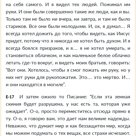
на себя самого. И я видел тех людей. Пожимал им
руки. И они были совершенно такие же люди, как и вы.
Только там не было ни вчера, ни завтра, и там не было
стариков. Все они были молодыми. И, ох, я думал… Я
всегда хотел дожить до того, чтобы видеть, как Иисус
придет, потому что я никогда не хотел быть духом. И я
всегда боялся призраков, и я… я не хотел умирать, и
становиться облачком, и как маленькое белое облачко
летать где-то вокруг, и видеть моих братьев, говорить:
“Вот они. Хотелось, чтобы я смог пожать им руку, но у
них нет руки для рукопожатия. Это… это мертво. И…
и они находятся в могиле”.
И затем ожило то Писание: “Если эта земная
E-17
скиния будет разрушена, у нас есть та, которая уже
ожидает”. О-о, просто переместитесь отсюда прямо в
ту. О-о, я говорю вам, это дает нам великие надежды.
Неважно, что думает мир и как беззащитен мир, когда
мы можем подумать о тех вещах, все страхи исчезают.