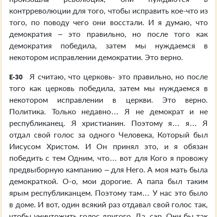
контрреволюции для того, чтобы исправить кое-что из
того, по поводу чего они восстали. И я думаю, что
демократия – это правильно, но после того как
демократия победила, затем мы нуждаемся в
некотором исправлении демократии. Это верно.
Я считаю, что церковь- это правильно, но после
E-30
того как церковь победила, затем мы нуждаемся в
некотором исправлении в церкви. Это верно.
Политика. Только недавно… Я не демократ и не
республиканец. Я христианин. Поэтому я… я… Я
отдал свой голос за одного Человека, Который был
Иисусом Христом. И Он принял это, и я обязан
победить с тем Одним, что… вот для Кого я провожу
предвыборную кампанию – для Него. А моя мать была
демократкой. О-о, мои дорогие. А папа был таким
ярым республиканцем. Поэтому там… У нас это было
в доме. И вот, один всякий раз отдавал свой голос так,
чтобы уничтожить голос другого. Да, сэр. Они бы так