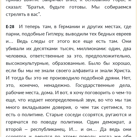
сказал: “Братья, будьте готовы. Мы собираемся
стрелять в вас”.
И теперь там, в Германии и других местах, где
E-28
парни, подобные Гитлеру, выводили тех бедных евреев
и… Ведь следы от этого все еще есть там. Они
убивали их десятками тысяч, миллионами: один, два
человека, ответственные за это, предположительно,
высококультурные, образованные. Было бы хорошо,
если бы мы не знали своего алфавита и знали Христа.
И тогда бы это не производило подобной дряни. Нет,
это, конечно, ненадежно. Государственные дела,
рабочие места, дома. И вот, я хочу поговорить о чем-то
еще, что издает неопределенный звук, во что мы так
много вкладываем доверия, о чем так суетимся, то
есть о политике. Старые соседи ссорятся, ругаются и
горячатся по поводу политики. Один демократ, а
второй – республиканец. И… и он… Да ведь они
ссорятся и дерутся по этому поводу, когда же обе