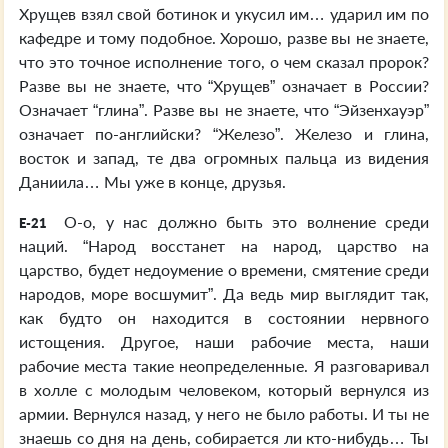
Хрущев взял свой ботинок и укусил им… ударил им по
кафедре и тому подобное. Хорошо, разве вы не знаете,
что это точное исполнение того, о чем сказал пророк?
Разве вы не знаете, что “Хрущев” означает в России?
Означает “глина”. Разве вы не знаете, что “Эйзенхауэр”
означает по-английски? “Железо”. Железо и глина,
восток и запад, те два огромных пальца из видения
Даниила… Мы уже в конце, друзья.
О-о, у нас должно быть это волнение среди
E-21
наций. “Народ восстанет на народ, царство на
царство, будет недоумение о времени, смятение среди
народов, море восшумит”. Да ведь мир выглядит так,
как будто он находится в состоянии нервного
истощения. Другое, наши рабочие места, наши
рабочие места такие неопределенные. Я разговаривал
в холле с молодым человеком, который вернулся из
армии. Вернулся назад, у него не было работы. И ты не
знаешь со дня на день, собирается ли кто-нибудь… Ты