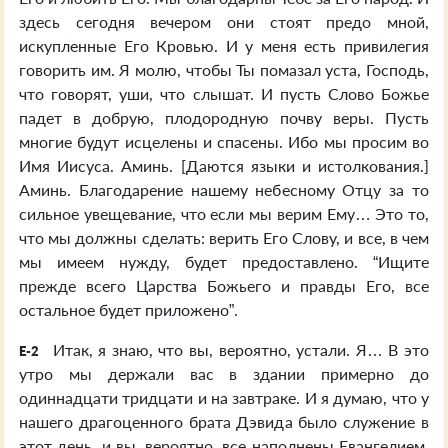
здесь сегодня вечером они стоят предо мной,
искупленные Его Кровью. И у меня есть привилегия
говорить им. Я молю, чтобы Ты помазал уста, Господь,
что говорят, уши, что слышат. И пусть Слово Божье
падет в добрую, плодородную почву веры. Пусть
многие будут исцелены и спасены. Ибо мы просим во
Имя Иисуса. Аминь. [Даются языки и истолкования.]
Аминь. Благодарение нашему небесному Отцу за то
сильное увещевание, что если мы верим Ему… Это то,
что мы должны сделать: верить Его Слову, и все, в чем
мы имеем нужду, будет предоставлено. “Ищите
прежде всего Царства Божьего и правды Его, все
остальное будет приложено”.
Итак, я знаю, что вы, вероятно, устали. Я… В это
E-2
утро мы держали вас в здании примерно до
одиннадцати тридцати и на завтраке. И я думаю, что у
нашего драгоценного брата Дэвида было служение в
этот день, и вы, вероятно, все наполнены Евангелием.