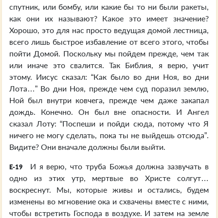
спутник, или бомбу, или какие бы то ни были ракеты,
как они их называют? Какое это имеет значение?
Хорошо, это для нас просто ведущая домой лестница,
всего лишь быстрое избавление от всего этого, чтобы
пойти Домой. Поскольку мы пойдем прежде, чем так
или иначе это свалится. Так Библия, я верю, учит
этому. Иисус сказал: “Как было во дни Ноя, во дни
Лота…” Во дни Ноя, прежде чем суд поразил землю,
Ной был внутри ковчега, прежде чем даже закапал
дождь. Конечно. Он был вне опасности. И Ангел
сказал Лоту: “Поспеши и пойди сюда, потому что Я
ничего не могу сделать, пока ты не выйдешь отсюда”.
Видите? Они вначале должны были выйти.
И я верю, что труба Божья должна зазвучать в
E-19
одно из этих утр, мертвые во Христе солгут…
воскреснут. Мы, которые живы и остались, будем
изменены во мгновение ока и схвачены вместе с ними,
чтобы встретить Господа в воздухе. И затем на земле