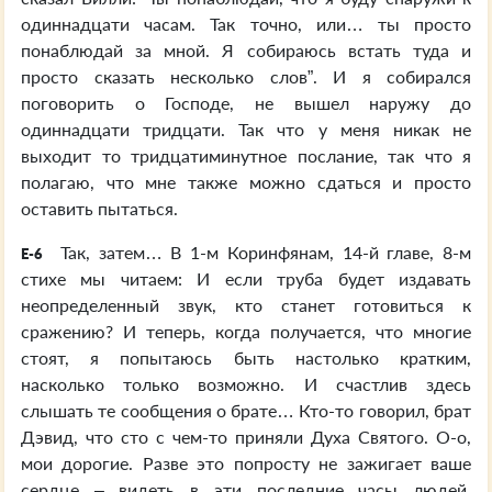
одиннадцати часам. Так точно, или… ты просто
понаблюдай за мной. Я собираюсь встать туда и
просто сказать несколько слов”. И я собирался
поговорить о Господе, не вышел наружу до
одиннадцати тридцати. Так что у меня никак не
выходит то тридцатиминутное послание, так что я
полагаю, что мне также можно сдаться и просто
оставить пытаться.
Так, затем… В 1-м Коринфянам, 14-й главе, 8-м
E-6
стихе мы читаем: И если труба будет издавать
неопределенный звук, кто станет готовиться к
сражению? И теперь, когда получается, что многие
стоят, я попытаюсь быть настолько кратким,
насколько только возможно. И счастлив здесь
слышать те сообщения о брате… Кто-то говорил, брат
Дэвид, что сто с чем-то приняли Духа Святого. О-о,
мои дорогие. Разве это попросту не зажигает ваше
сердце – видеть в эти последние часы людей,