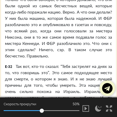
были одной из самых бесчестных вещей, которые
когда-либо поражали нацию. Верно. А что они делали?
У них была машина, которая была надежной. И ФБР
разоблачило это и опубликовало в газетах и повсюду,
что всякий раз, когда они голосовали за мистера
Никсона, они в то же самое время подавали голос за
мистера Кеннеди. И ФБР разоблачило это. Что они с
этим сделали? Ничего, сэр. В таком случае это
бесчестно. Правильно.
Так вот, кто-то сказал: “Тебя застрелят на днях за
E-32
то, что говоришь это”. Это самое подходящее место
для смерти, о котором я знаю. И я не знаю лучшей
причины для того, чтобы умереть. Эта нация была
очень сильно похожа на Израиль. Израиль был
народом, который находился в рабстве. И та
маленькая группа израильтян, которая находилась в
50%
Скорость прокрутки
рабстве, и любила свободу, и желала поклоняться
истинному и живому Богу, Бог избавил их от их