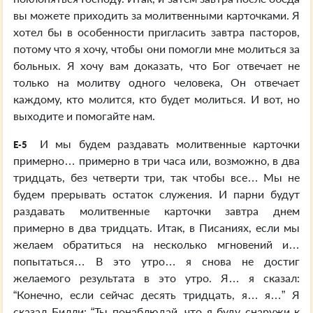
вы можете приходить за молитвенными карточками. Я
хотел бы в особенности пригласить завтра пасторов,
потому что я хочу, чтобы они помогли мне молиться за
больных. Я хочу вам доказать, что Бог отвечает не
только на молитву одного человека, Он отвечает
каждому, кто молится, кто будет молиться. И вот, но
выходите и помогайте нам.
И мы будем раздавать молитвенные карточки
E-5
примерно… примерно в три часа или, возможно, в два
тридцать, без четверти три, так чтобы все… Мы не
будем прерывать остаток служения. И парни будут
раздавать молитвенные карточки завтра днем
примерно в два тридцать. Итак, в Писаниях, если мы
желаем обратиться на несколько мгновений и…
попытаться… В это утро… я снова не достиг
желаемого результата в это утро. Я… я сказал:
“Конечно, если сейчас десять тридцать, я… я…” Я
сказал Билли: “Ты понаблюдай, что я буду снаружи к