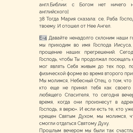
англ.Библии: с Богом нет ничего 
английского]
38 Тогда Мария сказала: се, Раба Госпо
твоему. И отошел от Нее Ангел.
E-4
Давайте ненадолго склоним наши г
мы приходим во имя Господа Иисуса,
прощение наших прегрешений. Сего
Господь, чтобы Ты продолжал посещать 
мог являть Себя живым до тех пор, п
физической форме во время второго при
Мы молимся, Небесный Отец, о том, что 
кто еще не принял тебя как своего
любящего Спасителя, то сегодня вече
время, когда они произнесут в адре
Господь, я верю». И если есть те, кто уж
крещен Святым Духом, мы молимся, ч
смогли отдаться Святому Духу.
Прошлым вечером мы были так счастлив