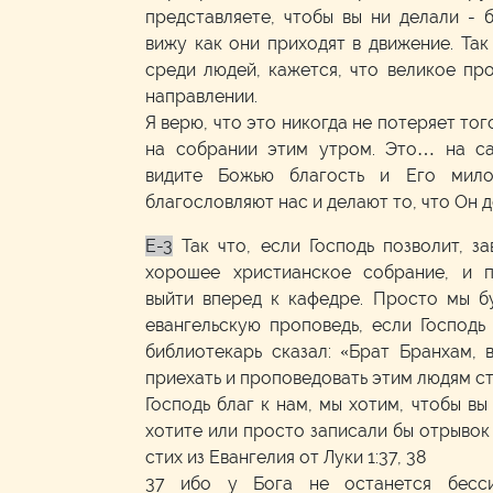
представляете, чтобы вы ни делали - б
вижу как они приходят в движение. Так
среди людей, кажется, что великое пр
направлении.
Я верю, что это никогда не потеряет тог
на собрании этим утром. Это… на са
видите Божью благость и Его мило
благословляют нас и делают то, что Он 
E-3
Так что, если Господь позволит, з
хорошее христианское собрание, и 
выйти вперед к кафедре. Просто мы б
евангельскую проповедь, если Господь
библиотекарь сказал: «Брат Бранхам,
приехать и проповедовать этим людям с
Господь благ к нам, мы хотим, чтобы вы
хотите или просто записали бы отрывок 
стих из Евангелия от Луки 1:37, 38
37 ибо у Бога не останется бесси