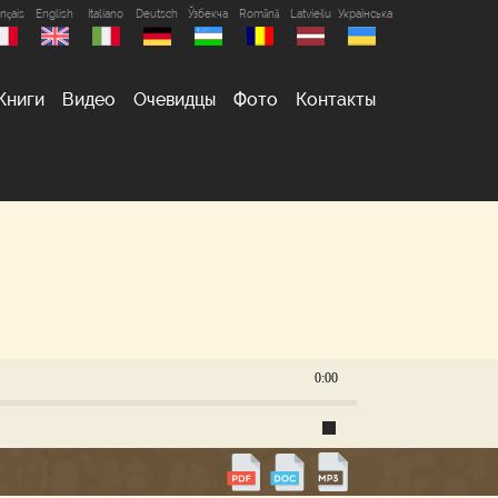
nçais
English
Italiano
Deutsch
Ўзбекча
Română
Latviešu
Українська
Книги
Видео
Очевидцы
Фото
Контакты
0:00