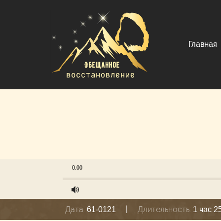
Главная
0:00
Дата:
|
Длительность:
61-0121
1 час 2