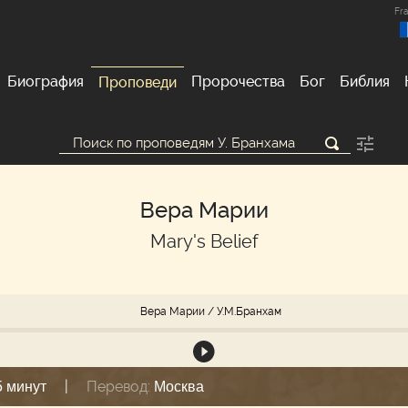
Fra
Биография
Пророчества
Бог
Библия
Проповеди
Вера Марии
Mary's Belief
Вера Марии
/ У.М.Бранхам
|
Перевод:
5 минут
Москва