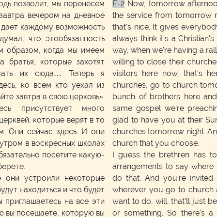
подь позволит, мы перенесем
E-2
Now, tomorrow afternoon,
завтра вечером на дневное
the service from tomorrow ni
о дает каждому возможность
that's nice. It gives everybo
 думал, что этообязанность
always think it's a Christian'
им образом, когда мы имеем
way, when we're having a rally 
а братья, которые захотят
willing to close their churche
лать их сюда… Теперь я
visitors here now, that's 
есь, ко всем кто уехал из
churches, go to church tomor
йте завтра в свою церковь».
bunch of brothers here and 
есь присутствует много
same gospel we're preachin
церквей, которые верят в то
glad to have you at their S
. Они сейчас здесь. И они
churches tomorrow night. An
 утром в воскресных школах
church that you choose.
обязательно посетите какую-
I guess the brethren has t
берете.
arrangements to say where t
е они устроили некоторые
do that. And you're invited
будут находиться и что будет
wherever you go to church 
ы приглашаетесь на все эти
want to do, will, that'll just 
ю вы посещаете, которую вы
or something. So there's a 