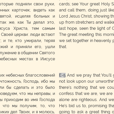
оторые подняли свои руки,
cards; see Your great Holy Sp
нных карточек; видеть как
and call them, doing just li
вятой, исцеляя больных и
Lord Jesus Christ, showing tha
так же, как Ты делал это,
up from stretchers and walki
исуса Христа, тем самым
last hope, seen the light of
 Своей церкви: люди встают
The great meeting this mornin
; и те, кто умирали, теряя
we set together in heavenly 
ожий и приняли его, ушли
that.
служение в общении Святого
небесных местах в Иисусе
оих небесных благословений
E-5
And we pray that You'll 
чтожность, Господь, ибо мы
not look upon our unworthi
ли бы сделать и это было
there's nothing that we c
оведуем, что мы неправы, и
confess that we are, we ar
мы приходим во имя Господа
alone are righteous. And w
 что мы получим, то, что
He's bid us to, promising th
иких дел Твоих, и я молюсь,
going to ask a great thing o