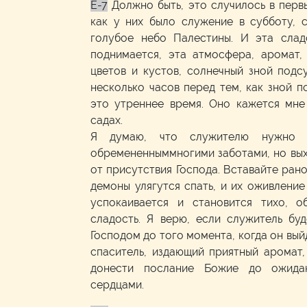
E-7
Должно быть, это случилось в первы
как у них было служение в субботу, 
голубое небо Палестины. И эта сладо
поднимается, эта атмосфера, аромат,
цветов и кустов, солнечный зной подс
несколько часов перед тем, как зной 
это утреннее время. Оно кажется мне
садах.
Я думаю, что служителю нужно 
обремененныммногими заботами, но вых
от присутствия Господа. Вставайте рано
демоны улягутся спать, и их оживление
успокаивается и становится тихо, о
сладость. Я верю, если служитель бу
Господом до того момента, когда он выйд
спаситель, издающий приятный аромат
донести послание Божие до ожид
сердцами.