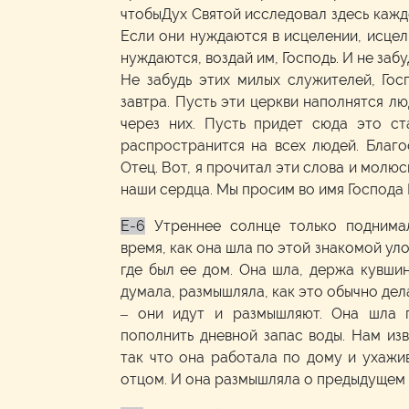
чтобыДух Святой исследовал здесь кажд
Если они нуждаются в исцелении, исцели
нуждаются, воздай им, Господь. И не забу
Не забудь этих милых служителей, Гос
завтра. Пусть эти церкви наполнятся л
через них. Пусть придет сюда это с
распространится на всех людей. Благо
Отец. Вот, я прочитал эти слова и молюс
наши сердца. Мы просим во имя Господа 
E-6
Утреннее солнце только поднима
время, как она шла по этой знакомой уло
где был ее дом. Она шла, держа кувшин
думала, размышляла, как это обычно дел
– они идут и размышляют. Она шла 
пополнить дневной запас воды. Нам изв
так что она работала по дому и ухажи
отцом. И она размышляла о предыдущем 