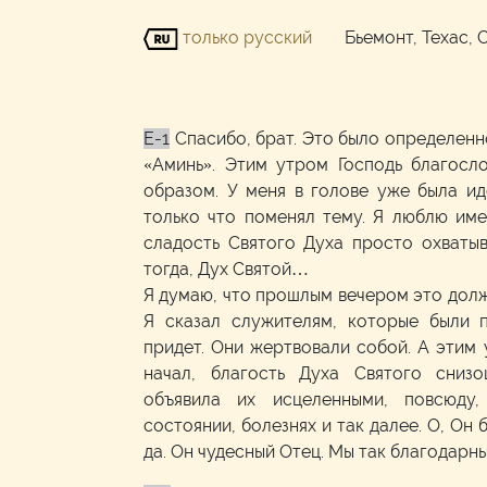
только русский
Бьемонт, Техас,
E-1
Спасибо, брат. Это было определенн
«Аминь». Этим утром Господь благосл
образом. У меня в голове уже была ид
только что поменял тему. Я люблю име
сладость Святого Духа просто охватыв
тогда, Дух Святой…
Я думаю, что прошлым вечером это долж
Я сказал служителям, которые были п
придет. Они жертвовали собой. А этим 
начал, благость Духа Святого сниз
объявила их исцеленными, повсюду
состоянии, болезнях и так далее. О, Он 
да. Он чудесный Отец. Мы так благодарны