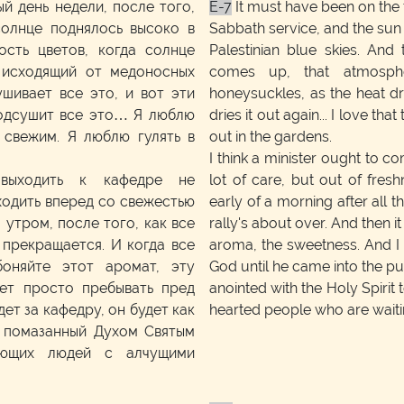
й день недели, после того,
E-7
It must have been on the f
солнце поднялось высоко в
Sabbath service, and the sun 
сть цветов, когда солнце
Palestinian blue skies. And
 исходящий от медоносных
comes up, that atmosph
ушивает все это, и вот эти
honeysuckles, as the heat dr
подсушит все это… Я люблю
dries it out again... I love that 
 свежим. Я люблю гулять в
out in the gardens.
I think a minister ought to 
выходить к кафедре не
lot of care, but out of fres
одить вперед со свежестью
early of a morning after all
 утром, после того, как все
rally's about over. And then i
 прекращается. И когда все
aroma, the sweetness. And I b
боняйте этот аромат, эту
God until he came into the pu
дет просто пребывать пред
anointed with the Holy Spirit
ет за кафедру, он будет как
hearted people who are waiti
, помазанный Духом Святым
ающих людей с алчущими