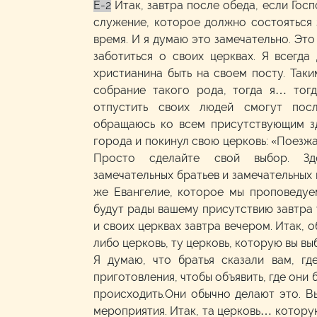
E-2
Итак, завтра после обеда, если Гос
служение, которое должно состояться 
время. И я думаю это замечательно. Эт
заботиться о своих церквах. Я всегда
христианина быть на своем посту. Так
собрание такого рода, тогда я… тогд
отпустить своих людей смогут пос
обращаюсь ко всем присутствующим зд
города и покинул свою церковь: «Поезжа
Просто сделайте свой выбор. Зд
замечательных братьев и замечательных 
же Евангелие, которое мы проповедуем
будут рады вашему присутствию завтра
и своих церквах завтра вечером. Итак, 
либо церковь, ту церковь, которую вы вы
Я думаю, что братья сказали вам, гд
приготовления, чтобы объявить, где они 
происходить.Они обычно делают это. В
мероприятия. Итак, та церковь… котору