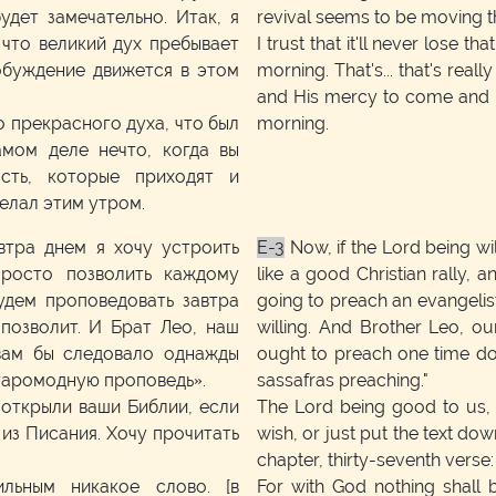
удет замечательно. Итак, я
revival seems to be moving t
 что великий дух пребывает
I trust that it'll never lose th
обуждение движется в этом
morning. That's... that's re
and His mercy to come and bl
о прекрасного духа, что был
morning.
мом деле нечто, когда вы
сть, которые приходят и
делал этим утром.
автра днем я хочу устроить
E-3
Now, if the Lord being wi
просто позволить каждому
like a good Christian rally, 
удем проповедовать завтра
going to preach an evangelis
 позволит. И Брат Лео, наш
willing. And Brother Leo, o
 вам бы следовало однажды
ought to preach one time dow
таромодную проповедь».
sassafras preaching."
 открыли ваши Библии, если
The Lord being good to us, 
из Писания. Хочу прочитать
wish, or just put the text down
chapter, thirty-seventh verse:
льным никакое слово. [в
For with God nothing shall 