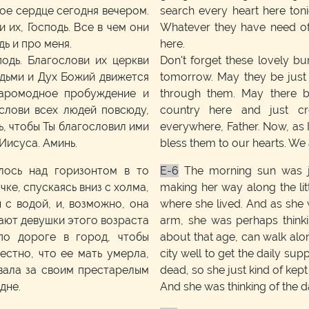
ое сердце сегодня вечером.
search every heart here toni
 их, Господь. Все в чем они
Whatever they have need of,
дь и про меня.
here.
подь. Благослови их церкви
Don't forget these lovely bu
юдьми и Дух Божий движется
tomorrow. May they be just
таромодное пробуждение и
through them. May there be
слови всех людей повсюду,
country here and just cr
ь, чтобы Ты благословил ими
everywhere, Father. Now, as I
Иисуса. Аминь.
bless them to our hearts. We
лось над горизонтом в то
E-6
The morning sun was ju
чке, спускаясь вниз с холма,
making her way along the litt
 с водой, и, возможно, она
where she lived. And as she 
ают девушки этого возраста
arm, she was perhaps think
по дороге в город, чтобы
about that age, can walk alo
естно, что ее мать умерла,
city well to get the daily sup
вала за своим престарелым
dead, so she just kind of kep
дне.
And she was thinking of the d