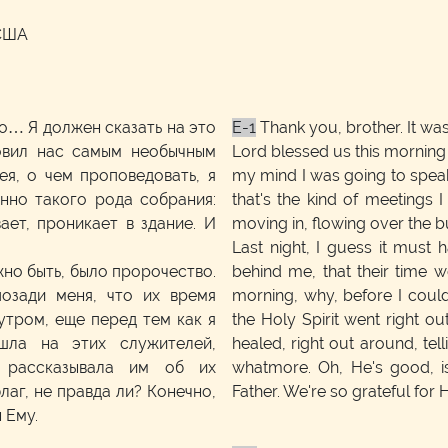
 США
о… Я должен сказать на это
E-1
Thank you, brother. It was 
овил нас самым необычным
Lord blessed us this morning
ея, о чем проповедовать, я
my mind I was going to speak
нно такого рода собрания:
that's the kind of meetings I
ает, проникает в здание. И
moving in, flowing over the bui
Last night, I guess it must 
но быть, было пророчество.
behind me, that their time w
озади меня, что их время
morning, why, before I could
утром, еще перед тем как я
the Holy Spirit went right 
ошла на этих служителей,
healed, right out around, tel
, рассказывала им об их
whatmore. Oh, He's good, is
благ, не правда ли? Конечно,
Father. We're so grateful for 
 Ему.