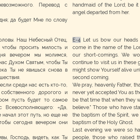
невозможного. Перевод с
handmaid of the Lord; be i
angel departed from her.
дня; да будет Мне по слову
оловы. Наш Небесный Отец,
E-4
Let us bow our heads j
 чтобы просить милость и
come in the name of the Lo
дня вечером мы молимся,
our short-comings. We wou
нас Духом Святым, чтобы Ты
continue to visit us in these 
ока Ты не явишься снова в
might show Yourself alive unt
шествия.
second coming.
если среди нас есть кто-то,
We pray, heavenly Father, th
 собственного дорогого и
never yet accepted You as the
ром пусть будет то самое
be that time that when they wi
с Всевосполняющего: «Да,
believe." Those who have st
е начал этот путь, но еще не
the baptism of the Spirit, we 
тобы сегодня вечером они
baptism of the Holy Ghost.
Last evening we were so h
ы, Господь, видеть, как Ты
people, those who raised t