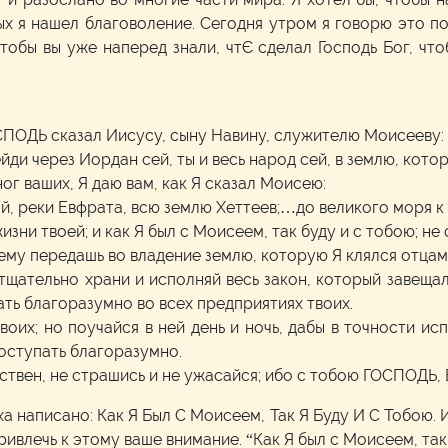
ых я нашел благоволение. Сегодня утром я говорю это по
обы вы уже наперед знали, чтЄ сделал Господь Бог, чтоб
ПОДЬ сказал Иисусу, сыну Навину, служителю Моисееву:
ейди через Иордан сей, ты и весь народ сей, в землю, кот
ог ваших, Я даю вам, как Я сказал Моисею:
ой, реки Евфрата, всю землю Хеттеев;…до великого моря к
зни твоей; и как Я был с Моисеем, так буду и с тобою; не 
ему передашь во владение землю, которую Я клялся отцам 
 тщательно храни и исполняй весь закон, который завеща
ать благоразумно во всех предприятиях твоих.
воих; но поучайся в ней день и ночь, дабы в точности исп
поступать благоразумно.
ствен, не страшись и не ужасайся; ибо с тобою ГОСПОДЬ, Б
ха написано: Как Я Был С Моисеем, Так Я Буду И С Тобою. 
ивлечь к этому ваше внимание. “Как Я был с Моисеем, так 