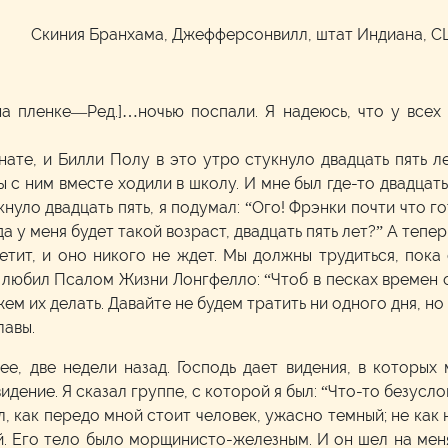
м
Скиния Бранхама, Джефферсонвилл, штат Индиана, 
а пленке—Ред.]…ночью поспали. Я надеюсь, что у всех 
ате, и Билли Полу в это утро стукнуло двадцать пять л
 с ним вместе ходили в школу. И мне был где-то двадцать
кнуло двадцать пять, я подумал: “Ого! Фрэнки почти что г
а у меня будет такой возраст, двадцать пять лет?” А тепе
етит, и оно никого не ждет. Мы должны трудиться, пока 
 любил Псалом Жизни Лонгфелло: “Чтоб в песках времен 
ем их делать. Давайте не будем тратить ни одного дня, но
лавы.
ее, две недели назад. Господь дает видения, в которых 
дение. Я сказал группе, с которой я был: “Что-то безусл
дел, как передо мной стоит человек, ужасно темный; не ка
й. Его тело было морщинисто-железным. И он шел на ме