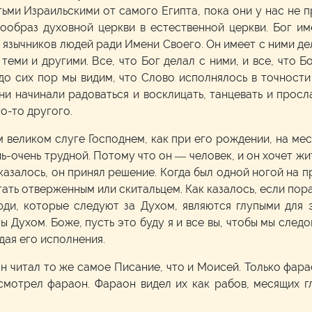
ми Израильскими от самого Египта, пока они у нас не п
рообраз духовной церкви в естественной церкви. Бог им
з язычников людей ради Имени Своего. Он имеет с ними де
еми и другими. Все, что Бог делал с ними, и все, что Бог
 до сих пор мы видим, что Слово исполнялось в точности
и начинали радоваться и восклицать, танцевать и просла
о-то другого.
 великом слуге Господнем, как при его рождении, на мес
нь-очень трудной. Потому что он — человек, и он хочет жи
казалось, он принял решение. Когда был одной ногой на п
тать отверженным или скитальцем. Как казалось, если пор
ди, которые следуют за Духом, являются глупыми для 
 Духом. Боже, пусть это буду я и все вы, чтобы мы следо
дая его исполнения.
н читал то же самое Писание, что и Моисей. Только фар
смотрел фараон. Фараон видел их как рабов, месящих гл