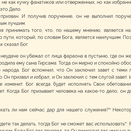
, не как кучку фанатиков или отверженных, но как избранн
 это Дело.
 призван. И получив поручение, он не выполнил поруче
мым лучшим.
зя принимать того, что, по нашему мнению, является н
 пути, который, по словам Бога, является наилучшим. П
к сказал Бог.
неудаче он убежал от лица фараона в пустыню, где он ж
а родила ему сына Гирсама. Тогда он мирно и спокойно обо
народа. Бог вспомнил, что Он заключил завет с теми л
о Он призвал и избрал, и Он заключил с тем слугой завет. 
е изменит. Бог всегда будет исполнять Свои обетован
т. Когда Бог призывает человека на какое-то дело, он 
скать ли нам сейчас дар для нашего служения?” Некото
удете так делать, тогда Бог не сможет вас использовать”. 
ном. Если Бог вас призвал, то Он поместит вас именно ту