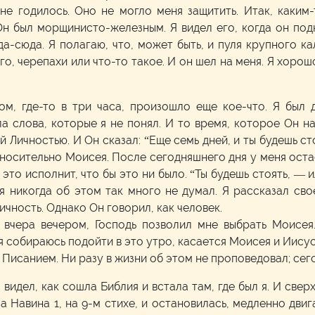
 не годилось. Оно не могло меня защитить. Итак, каким
Он был морщинисто-железным. Я видел его, когда он по
да-сюда. Я полагаю, что, может быть, и пуля крупного 
го, черепахи или что-то такое. И он шел на меня. Я хорош
м, где-то в три часа, произошло еще кое-что. Я был 
 слова, которые я не понял. И то время, которое Он на
Личностью. И Он сказал: “Еще семь дней, и ты будешь ст
тносительно Моисея. После сегодняшнего дня у меня оста
н это исполнит, что бы это ни было. “Ты будешь стоять, —
я никогда об этом так много не думал. Я рассказал св
чность. Однако Он говорил, как человек.
 вчера вечером, Господь позволил мне выбрать Моисея
я собираюсь подойти в это утро, касается Моисея и Иису
я Писанием. Ни разу в жизни об этом не проповедовал; се
 видел, как сошла Библия и встала там, где был я. И све
а Навина 1, на 9-м стихе, и остановилась, медленно двига