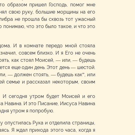
-то образом пришел Господь, помог мне
днял свою руку, большие морщины на его
калибра не прошла бы сквозь тот ужасный
о понимаю, что это было такое, и что это
дома. И в комнате передо мной стояла
значил, совсем близко. И я Его не очень
оять, как стоял Моисей, — или, — будешь
ется еще один день. Этот день — шестой.
 или, — должен стоять, — будешь как”, или
оей семье и рассказал некоторым, своим
. И сегодня утром будет Моисей и его
са Навина. И это Писание, Иисуса Навина
годня утром я попробую.
рху опустилась Рука и отделила страницы,
ясь. Я ждал прихода этого часа, когда я