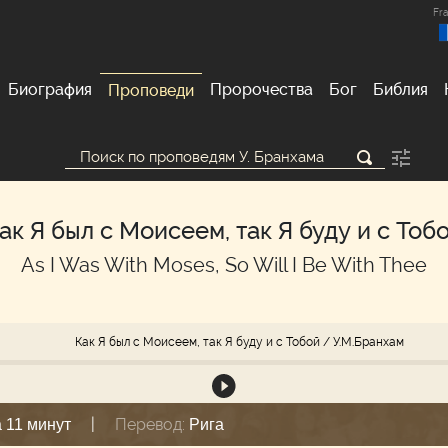
Fra
Биография
Пророчества
Бог
Библия
Проповеди
ак Я был с Моисеем, так Я буду и с Тоб
As I Was With Moses, So Will I Be With Thee
Как Я был с Моисеем, так Я буду и с Тобой
/ У.М.Бранхам
|
Перевод:
а 11 минут
Рига