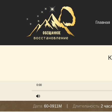
Главная
К
0:00
Дата:
|
Длительность:
60-0911M
2 час