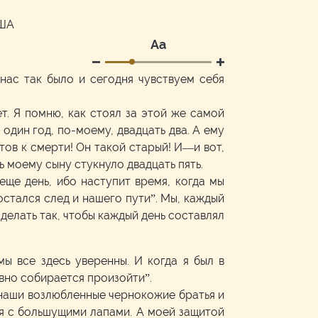
США
Аа
нас так было и сегодня чувствуем себя
ет. Я помню, как стоял за этой же самой
 один год, по-моему, двадцать два. А ему
отов к смерти! Он такой старый! И—и вот,
рь моему сыну стукнуло двадцать пять.
еще день, ибо наступит время, когда мы
остался след и нашего пути”. Мы, каждый
 делать так, чтобы каждый день составлял
мы все здесь уверенны. И когда я был в
овно собирается произойти”.
к наши возлюбленные чернокожие братья и
ня с большущими лапами. А моей защитой