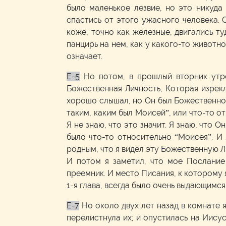
было маленькое лезвие, но это никуда
спастись от этого ужасного человека. 
коже, точно как железные, двигались ту
панцирь на нем, как у какого-то животно
означает.
E-5
Но потом, в прошлый вторник утро
Божественная Личность, Которая изрекла
хорошо слышал, но Он был Божественной 
таким, каким был Моисей”, или что-то о
Я не знаю, что это значит. Я знаю, что О
было что-то относительно “Моисея”. И 
родным, что я видел эту Божественную Ли
И потом я заметил, что мое Послание
преемник. И место Писания, к которому 
1-я глава, всегда было очень выдающимс
E-7
Но около двух лет назад в комнате я
перелистнула их; и опустилась на Иисус