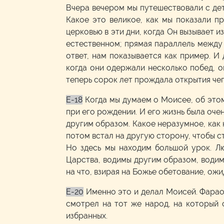
Вчера вечером мы путешествовали с деть
Какое это великое, как мы показали п
церковью в эти дни, когда Он вызывает и
естественном; прямая параллель между т
ответ, нам показывается как пример. И
когда они одержали несколько побед, он
теперь сорок лет прождала открытия чег
E-18
Когда мы думаем о Моисее, об этом
при его рождении. И его жизнь была оче
другим образом. Какое неразумное, как 
потом встал на другую сторону, чтобы с
Но здесь мы находим большой урок. Лю
Царства, водимы другим образом, водимы
на что, взирая на Божье обетование, ожи
E-20
Именно это и делал Моисей. Фарао
смотрел на тот же народ, на который 
избранных.