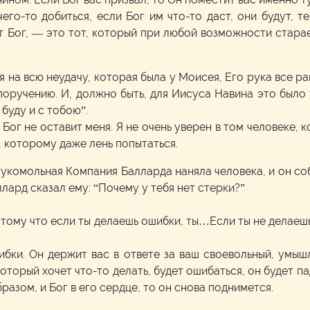
его-то добиться, если Бог им что-то даст, они будут, 
т Бог, — это тот, который при любой возможности старае
ая на всю неудачу, которая была у Моисея, Его рука все ра
поручению. И, должно быть, для Иисуса Навина это было
 буду и с тобою”.
Бог не оставит меня. Я не очень уверен в том человеке, 
, которому даже лень попытаться.
укомольная Компания Балларда наняла человека, и он соб
лард сказал ему: “Почему у тебя нет стерки?”
 Потому что если ты делаешь ошибки, ты…Если ты не делаешь
шибки. Он держит вас в ответе за ваш своевольный, умы
оторый хочет что-то делать, будет ошибаться, он будет па
азом, и Бог в его сердце, то он снова поднимется.