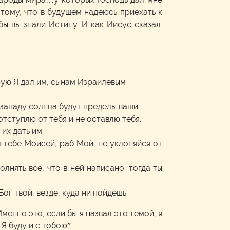
тому, что в будущем надеюсь приехать к
ы вы знали Истину. И как Иисус сказал:
орую Я дал им, сынам Израилевым
 западу солнца будут пределы ваши.
отступлю от тебя и не оставлю тебя.
их дать им.
л тебе Моисей, раб Мой; не уклоняйся от
олнять все, что в ней написано: тогда ты
ог твой, везде, куда ни пойдешь.
Именно это, если бы я назвал это темой, я
Я буду и с тобою”.