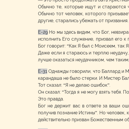
Обычно те, которые ищут и стараются ч
Обычно тот человек, которого призывае
другие, старались убежать от призвания.
E-29
Но мы здесь видим, что Бог, невзир
исполнить Его служение, призвал его к 
Бог говорит: “Как Я был с Моисеем, так Я
Даже если я стараюсь и терплю неудачу, 
лучше оказаться неудачником, чем таким
E-31
Однажды говорили, что Баллард и М
карандаша не было стерки. И Мистер Бал
Тот сказал: “Я не делаю ошибок”.
Он сказал: “Тогда я не могу взять тебя.
Это правда.
Бог не держит вас в ответе за ваши о
получив познание Истины”. Но человек, к
действительно призван Божественным обр