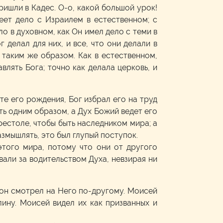
ришли в Кадес. О-о, какой большой урок!
еет дело с Израилем в естественном; с
ло в духовном, как Он имел дело с теми в
 делал для них, и все, что они делали в
 таким же образом. Как в естественном,
влять Бога; точно как делала церковь, и
те его рождения, Бог избрал его на труд
ть одним образом, а Дух Божий ведет его
рестоле, чтобы быть наследником мира; а
азмышлять, это был глупый поступок.
этого мира, потому что они от другого
вали за водительством Духа, невзирая ни
аон смотрел на Него по-другому. Моисей
ину. Моисей видел их как призванных и