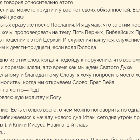
 я говорил относительно этого.
сли вы можете придти и у вас нет своих обязанностей. Ес
шей церкви.
ьных сразу же после Послания. И я думаю, что за этим п
 я хочу проповедовать на тему Пять Верных, Библейских 
 отношении к этой Церкви. И служения начнутся, служение 
им к девяти-тридцати, если воля Господа.
дно из этих слов, когда я подойду к поручению, что все см
 и поразмышляли, в то время как мы ждем Святого Духа.
ельному и благодатному Слову, я хочу попросить моего 
х молитвы, когда мы открываем Слово. Брат Вейл.
л на ленте—Ред.]
новляющую молитву к Богу.
ию. Есть столько всего, о чем можно поговорить; но одна
 приближаемся к началу нового дня. Итак, сегодня утром п
з 1-й Книги Иисуса Навина, 1-й главы,
ся…
 и разослано во многие части мира. Я хотел бы, чтобы