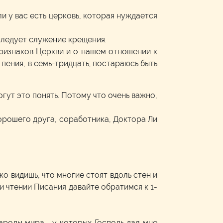
ли у вас есть церковь, которая нуждается
оследует служение крещения.
Признаков Церкви и о нашем отношении к
пения, в семь-тридцать; постараюсь быть
огут это понять. Потому что очень важно,
хорошего друга, соработника, Доктора Ли
ко видишь, что многие стоят вдоль стен и
ри чтении Писания давайте обратимся к 1-
 народы мира…у которых Господь дал мне