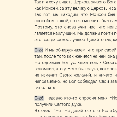
Так и я хочу видеть Церковь живого Бога
как Моисей, за эту великую Церковь и за
Так вот, мы находим, что Моисей был
способом, какой, по его мнению, был са
Поэтому, это снова учит нас, что нель
является наилучшим. Мы должны пойти по
это всегда самое лучшее. Делайте так, ка
E-24
И мы обнаруживаем, что при своей 
там, после того как женился на ней, он
Но однажды Бог услышал вопль Своего 
вспомнил, что у Него был слуга, которог
не изменит Своих желаний, и ничего н
неправильно, но Бог соблюдал Свой заве
выполнять.
E-26
Недавно кто-то спросил меня: “И
получили Святого Духа.
Я сказал: “Нет. Не делайте этого. Если б
— это просто продолжать быть Христиани