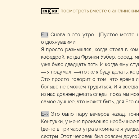
посмотреть вместе с английски
E-1
Снова в это утро…[Пустое место н
отдохнувшими.
Я просто размышлял, когда стоял в комн
кафедрой, когда Фрэнки Уэбер, сосед, мы
уже было двадцать пять. И когда ему сту
— я подумал, —что же я буду делать, когд
Это просто говорит о том, что время л
больше не сможем трудиться. И я всегда
из нас должен делать следы, пока мы мож
самое лучшее, что может быть, для Его с
E-3
Это было пару вечеров назад, точн
Кентукки, у меня произошло необычное ви
Где-то в три часа утра в комнате я уви
сестры. Этот человек был совсем друго