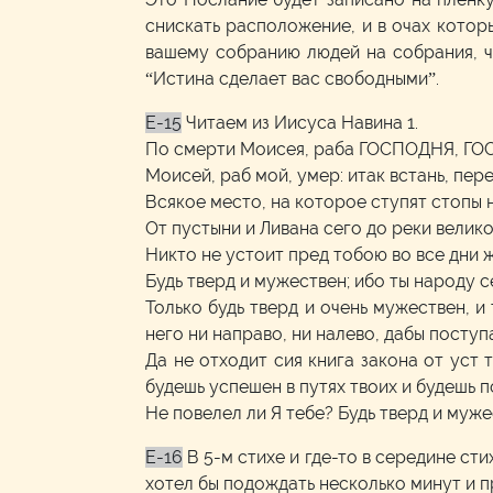
снискать расположение, и в очах котор
вашему собранию людей на собрания, чт
“Истина сделает вас свободными”.
E-15
Читаем из Иисуса Навина 1.
По смерти Моисея, раба ГОСПОДНЯ, ГОС
Моисей, раб мой, умер: итак встань, пер
Всякое место, на которое ступят стопы н
От пустыни и Ливана сего до реки велик
Никто не устоит пред тобою во все дни жи
Будь тверд и мужествен; ибо ты народу с
Только будь тверд и очень мужествен, и
него ни направо, ни налево, дабы поступ
Да не отходит сия книга закона от уст т
будешь успешен в путях твоих и будешь 
Не повелел ли Я тебе? Будь тверд и муже
E-16
В 5-м стихе и где-то в середине сти
хотел бы подождать несколько минут и пр