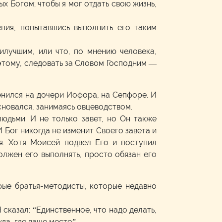
ых Богом; чтобы я мог отдать свою жизнь,
ния, попытавшись выполнить его таким
аилучшим, или что, по мнению человека,
оэтому, следовать за Словом Господним —
енился на дочери Иофора, на Сепфоре. И
сновался, занимаясь овцеводством.
юдьми. И не только завет, но Он также
И Бог никогда не изменит Своего завета и
ия. Хотя Моисей подвел Его и поступил
должен его выполнять, просто обязан его
рые братья-методисты, которые недавно
Я сказал: “Единственное, что надо делать,
да, где ваше место”.