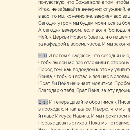
почувствую, что Божья воля в том, чтобы
Итак, не забывайте вечерних служений, е
в вас, то мы, конечно же, вверяем вас ва
Сегодня утром мы будем молиться за бол
А сегодня вечером, если воля Господа,
Ней, к Церкви Нового Завета, и о нашем
за кафедрой в восемь часов. И мы законч
E-11
И потом я надеюсь, что сегодня ни о
чтобы вы сейчас все отложили в сторону
Перед тем, как подойдем к этому удивит
Вейла, чтобы он встал и вел нас в слова
[Брат Ли Вейл начинает молиться. Пробе
Благодарю тебя, Брат Вейл, за эту вдох
E-13
И теперь давайте обратимся к Писан
в проходах, и так далее. Я верю, что мы
й главе Иисуса Навина. И мы прочитаем и
Первые девять стихов. Пока мы готовим
Это Послание будет записано на пленку