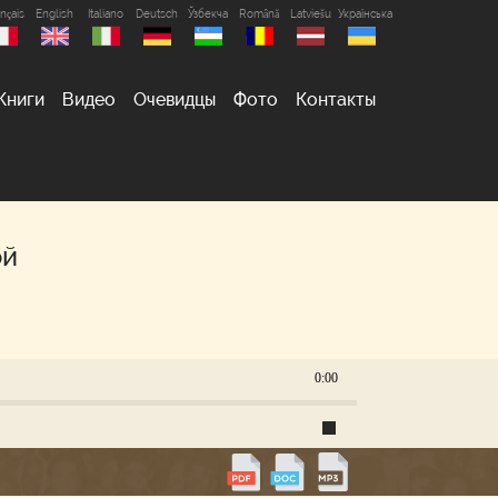
nçais
English
Italiano
Deutsch
Ўзбекча
Română
Latviešu
Українська
Книги
Видео
Очевидцы
Фото
Контакты
ой
0:00