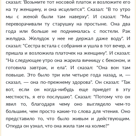
сказал: 'Возьмите тот носовой платок и возложите его
на ту женщину, и она исцелится'". Сказал: "В то утро
мы с женой были там наверху". И сказал: "Мы
переворачивали ту старушку на простыне. Она два
года или больше не поднималась с постели. Рак
желудка. Желудок у нее не держал даже воду". И
сказал: "Сестра встала с собрания и ушла в тот вечер, и
пришла и возложила платочек на женщину". И сказал:
"На следующее утро она жарила яичницу с беконом, и
готовила завтрак, и ела". И сказал: "Она вон там
повыше. Это было три или четыре года назад, и, —
сказал, — она по-прежнему здорова". Он сказал: "Так
вот, если он когда-нибудь еще приедет в эту
местность, я его послушаю". Сказал: "Потому что он
явил то, благодаря чему оно выглядело чем-то
большим, чем просто какие-то слова для чтения. Оно
представило то, что было живым и действующим.
Откуда он узнал, что она жила там на холме?"