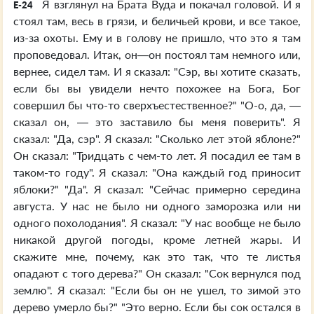
Я взглянул на Брата Вуда и покачал головой. И я
E-24
стоял там, весь в грязи, и беличьей крови, и все такое,
из-за охоты. Ему и в голову не пришло, что это я там
проповедовал. Итак, он—он постоял там немного или,
вернее, сидел там. И я сказал: "Сэр, вы хотите сказать,
если бы вы увидели нечто похожее на Бога, Бог
совершил бы что-то сверхъестественное?" "О-о, да, —
сказал он, — это заставило бы меня поверить". Я
сказал: "Да, сэр". Я сказал: "Сколько лет этой яблоне?"
Он сказал: "Тридцать с чем-то лет. Я посадил ее там в
таком-то году". Я сказал: "Она каждый год приносит
яблоки?" "Да". Я сказал: "Сейчас примерно середина
августа. У нас не было ни одного заморозка или ни
одного похолодания". Я сказал: "У нас вообще не было
никакой другой погоды, кроме летней жары. И
скажите мне, почему, как это так, что те листья
опадают с того дерева?" Он сказал: "Сок вернулся под
землю". Я сказал: "Если бы он не ушел, то зимой это
дерево умерло бы?" "Это верно. Если бы сок остался в