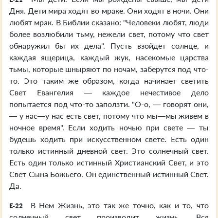
Дня. Дети мира ходят во мраке. Они ходят в ночи. Они
любят мрак. В Библии сказано: "Человеки любят, люди
более возлюбили тьму, нежели свет, потому что свет
обнаружил бы их дела". Пусть взойдет солнце, и
каждая ящерица, каждый жук, насекомые царства
тьмы, которые шныряют по ночам, заберутся под что-
то. Это таким же образом, когда начинает светить
Свет Евангелия — каждое нечестивое дело
попытается под что-то заползти. "О-о, — говорят они,
— у нас—у нас есть свет, потому что мы—мы живем в
ночное время". Если ходить ночью при свете — ты
будешь ходить при искусственном свете. Есть один
только истинный дневной свет. Это солнечный свет.
Есть один только истинный Христианский Свет, и это
Свет Сына Божьего. Он единственный истинный Свет.
Да.
В Нем Жизнь, это так же точно, как и то, что
E-22
солнечный свет производит жизнь. Вся