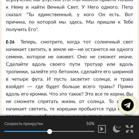
к Нему и найти Вечный Свет. У Него одного. Петр
сказал: "Ты единственный, у кого Он есть. Вот
причина, по которой мы здесь. Мы пришли к Тебе
получить Его".
Теперь, смотрите, когда тот солнечный свет
E-26
начинает светить, в земле не—не останется ни одного
семени, которое не оживет. Оно не сможет иначе.
Сделайте вдоль своего пути тротуар или вдоль
тропинки, залейте это бетоном, сделайте его шириной
в четыре фута. И пусть засветит солнце, и трава
взойдет — где будет больше всего травы? Прямо
вдоль его кромки. Что это такое? Это все те корни. Вы
не сможете спрятать жизнь от солнца. То солнце
начинает светить, те корешки пробьются туда на сто
ярдов, если необходимо, и они вылезут наружу. Это
трава, что была под тротуаром. Это та, которая была
50%
Скорость прокрутки
там под этим — свет светит. И когда свет светит,
жизнь приходит к существованию. И когда Сын Божий