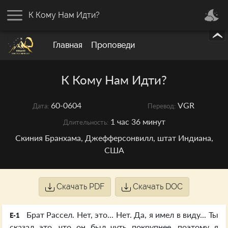
К Кому Нам Идти?
Главная
Проповеди
К Кому Нам Идти?
60-0604
VGR
Дата:
Перевод:
1 час 36 минут
Длительность:
Скиния Бранхама, Джефферсонвилл, штат Индиана,
США
Скачать PDF
Скачать DOC
Брат Рассел. Нет, это... Нет. Да, я имел в виду... Ты
E-1
сказал это, что он был чуть покрупнее, поэтому я