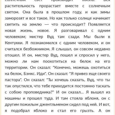
растительность прорастает вместе с солнечным
светом. Она была в прошлом году, и как зимы
заморозят и все такое. Но как только солнце начинает
светить на землю — что происходит? Появляется
новая жизнь, новое. Я разговаривал с одним
человеком; мистер Вуд там сзади. Мы были в
Кентукки. Я познакомился с одним человеком, и он
считался безбожником. Я слышал, он совсем недавно
отошел. И он, мистер Вуд, пошел и спросил у него,
можно ли нам поохотиться на белок на его
территории. Он сказал: "Конечно, можешь охотиться
на белок, Бэнкс. Иди". Он сказал: "Я привез еще своего
пастора". Он сказал: "Ты хочешь сказать, Вуд, что ты
так опустился, что тебе приходится постоянно таскать
с собою проповедника?" И он сказал... Я вышел из
машины и прошел туда. И там стояла яблоня, он с
другим пожилым джентльменом сидел под ней. И вот,
я подобрал яблоко и стал его грызть. А он