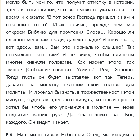
могло быть чем-то, что получит отметку в истории,
здесь в этой скинии, что вы сможете указать на это
время и сказать: "В тот вечер Господь пришел к нам и
совершил то-то". Итак, сейчас, прежде чем мы
откроем Библию для прочтения Слова… Хорошо ли
слышно меня там сзади, далеко сзади? Я хочу знать,
вот здесь, вам... Вам это нормально слышно? Так
нормально, вон там? Я не вижу, чтобы слишком
многие кивнули головами. Как насчет этого, так
лучше? [Собрание говорит: "Аминь".—Ред.] Хорошо.
Тогда пусть он будет выставлен вот так. Теперь,
давайте на минутку склоним свои головы для
молитвы. И я желал бы знать, в торжественности этой
минуты, будет ли здесь кто-нибудь, который просто
хотел бы, чтобы его упомянули в молитве — через
поднятие ваших рук? Да благословит вас Бог,
каждого. Он видит и знает.
Наш милостивый Небесный Отец, мы входим в
E-6