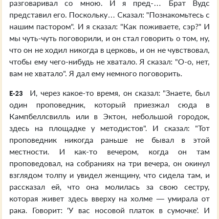
разговаривал со мною. И я пред-… Брат Вудс
представил его. Поскольку… Сказал: "Познакомьтесь с
нашим пастором". И я сказал: "Как поживаете, сэр?" И
мы чуть-чуть поговорили, и он стал говорить о том, ну,
что он не ходил никогда в церковь, и он не чувствовал,
чтобы ему чего-нибудь не хватало. Я сказал: "О-о, нет,
вам не хватало". Я дал ему немного поговорить.
И, через какое-то время, он сказал: "Знаете, был
E-23
один проповедник, который приезжал сюда в
Кампбеллсвилль или в Эктон, небольшой городок,
здесь на площадке у методистов". И сказал: "Тот
проповедник никогда раньше не бывал в этой
местности. И как-то вечером, когда он там
проповедовал, на собраниях на три вечера, он окинул
взглядом толпу и увидел женщину, что сидела там, и
рассказал ей, что она молилась за свою сестру,
которая живет здесь вверху на холме — умирала от
рака. Говорит: 'У вас носовой платок в сумочке'. И