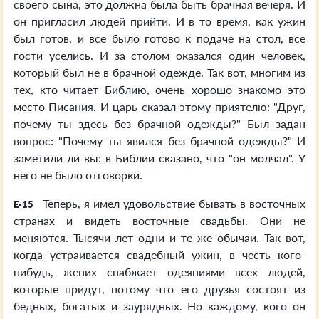
своего сына, это должна была быть брачная вечеря. И
он пригласил людей прийти. И в то время, как ужин
был готов, и все было готово к подаче на стол, все
гости уселись. И за столом оказался один человек,
который был не в брачной одежде. Так вот, многим из
тех, кто читает Библию, очень хорошо знакомо это
место Писания. И царь сказал этому приятелю: "Друг,
почему ты здесь без брачной одежды?" Был задан
вопрос: "Почему ты явился без брачной одежды?" И
заметили ли вы: в Библии сказано, что "он молчал". У
него не было отговорки.
Теперь, я имел удовольствие бывать в восточных
E-15
странах и видеть восточные свадьбы. Они не
меняются. Тысячи лет одни и те же обычаи. Так вот,
когда устраивается свадебный ужин, в честь кого-
нибудь, жених снабжает одеяниями всех людей,
которые придут, потому что его друзья состоят из
бедных, богатых и заурядных. Но каждому, кого он