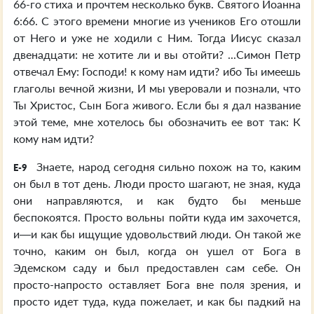
66-го стиха и прочтем несколько букв. Святого Иоанна
6:66. С этого времени многие из учеников Его отошли
от Него и уже не ходили с Ним. Тогда Иисус сказал
двенадцати: не хотите ли и вы отойти? ...Симон Петр
отвечал Ему: Господи! к кому нам идти? ибо Ты имеешь
глаголы вечной жизни, И мы уверовали и познали, что
Ты Христос, Сын Бога живого. Если бы я дал название
этой теме, мне хотелось бы обозначить ее вот так: К
кому нам идти?
Знаете, народ сегодня сильно похож на то, каким
E-9
он был в тот день. Люди просто шагают, не зная, куда
они направляются, и как будто бы меньше
беспокоятся. Просто вольны пойти куда им захочется,
и—и как бы ищущие удовольствий люди. Он такой же
точно, каким он был, когда он ушел от Бога в
Эдемском саду и был предоставлен сам себе. Он
просто-напросто оставляет Бога вне поля зрения, и
просто идет туда, куда пожелает, и как бы падкий на