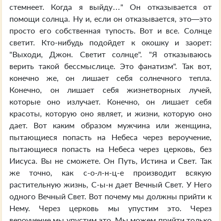
стемнеет. Когда я выйду…" Он отказывается от
помощи солнца. Ну и, если он отказывается, это—это
просто его собственная тупость. Вот и все. Солнце
светит. Кто-нибудь подойдет к окошку и заорет:
"Выходи, Джон. Светит солнце". "Я отказываюсь
верить такой бессмыслице. Это фанатизм". Так вот,
конечно же, он лишает себя солнечного тепла.
Конечно, он лишает себя жизнетворных лучей,
которые оно излучает. Конечно, он лишает себя
красоты, которую оно являет, и жизни, которую оно
дает. Вот каким образом мужчина или женщина,
пытающиеся попасть на Небеса через вероучение,
пытающиеся попасть на Небеса через церковь, без
Иисуса. Вы не сможете. Он Путь, Истина и Свет. Так
же точно, как с-о-л-н-ц-е производит всякую
растительную жизнь, С-ы-н дает Вечный Свет. У Него
одного Вечный Свет. Вот почему мы должны прийти к
Нему. Через церковь мы упустим это. Через
вероучение мы упустим это. Мы можем прийти только