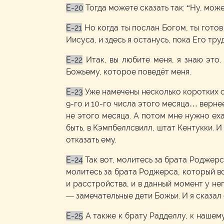
E-20
Тогда можете сказать так: “Ну, може
E-21
Но когда ты послан Богом, ты готов
Иисуса, и здесь я останусь, пока Его тр
E-22
Итак, вы любите меня, я знаю это
Божьему, которое поведёт меня.
E-23
Уже намечены несколько коротких с
9-го и 10-го числа этого месяца… вернее
не этого месяца. А потом мне нужно еха
быть, в Кэмпбеллсвилл, штат Кентукки. И
отказать ему.
E-24
Так вот, молитесь за брата Роджерса
молитесь за брата Роджерса, который во
и расстройства, и в данный момент у не
— замечательные дети Божьи. И я сказал е
E-25
А также к брату Радделлу, к нашем