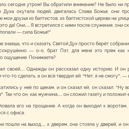
ло сегодня утром! Вы обратили внимание? Не было ни при
 Духа окутала людей, двигалась Слава Божья, они про
е мои друзья из баптистов, из баптистской церкви на улиц
 это да! Они… Я встретился с ними после служения, они ск
у попали — сила Божья!”
 знаешь, что и сказать. Святой Дух просто берёт собрание
, сокрушённо — о-о, брат Пэт, для меня это прям как 
то ощущение. Понимаете?
зал своей… Однажды он рассказал одну историю. И он р
 что-то сделать, а он всё твердил ей: “Нет, я не смогу”, —
окатились у неё по щекам, и он сказал ей, он сказал: “Ну 
я”. Так что он, как мужчина… он сложил газету и положил е
еловала его на прощание. А когда он выходил к воротам,
ся с офиса.
 они пошли на выход… к дверям, она стояла у дверей, и 