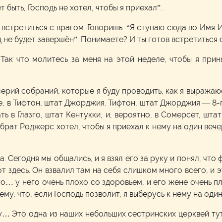
т быть, Господь не хотел, чтобы я приехал”.
 встретиться с врагом. Говоришь: “Я ступаю сюда во Имя 
уд не будет завершён”. Понимаете? И ты готов встретиться 
. Так что молитесь за меня на этой неделе, чтобы я пр
ерий собраний, которые я буду проводить, как я выражаюс
, в Тифтон, штат Джорджия. Тифтон, штат Джорджия — 8-го, 
ть в Глазго, штат Кентукки, и, вероятно, в Сомерсет, шта
 брат Роджерс хотел, чтобы я приехал к нему на один веч
. Сегодня мы общались, и я взял его за руку и понял, что
т здесь. Он взвалил там на себя слишком много всего, и 
го… у него очень плохо со здоровьем, и его жене очень пл
му, что, если Господь позволит, я выберусь к нему на один
у… Это одна из наших небольших сестринских церквей тут