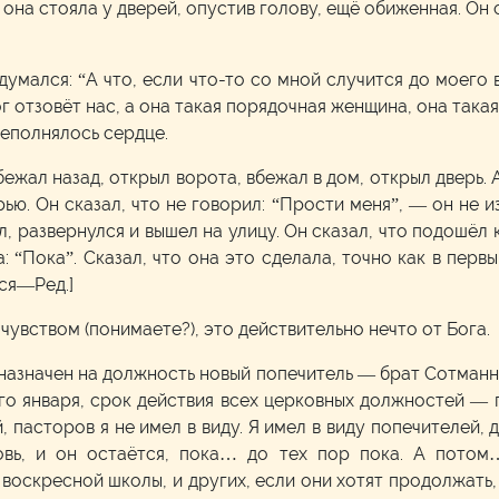
 она стояла у дверей, опустив голову, ещё обиженная. Он с
думался: “А что, если что-то со мной случится до моего 
г отзовёт нас, а она такая порядочная женщина, она такая 
реполнялось сердце.
бежал назад, открыл ворота, вбежал в дом, открыл дверь. 
рью. Он сказал, что не говорил: “Прости меня”, — он не и
, развернулся и вышел на улицу. Он сказал, что подошёл к
а: “Пока”. Сказал, что она это сделала, точно как в перв
ся—Ред.]
с чувством (понимаете?), это действительно нечто от Бога.
 назначен на должность новый попечитель — брат Сотманн.
-го января, срок действия всех церковных должностей — 
, пасторов я не имел в виду. Я имел в виду попечителей, 
овь, и он остаётся, пока… до тех пор пока. А пото
 воскресной школы, и других, если они хотят продолжать, 