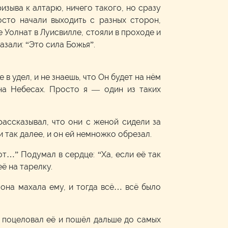
зыва к алтарю, ничего такого, но сразу
сто начали выходить с разных сторон,
е Уолнат в Луисвилле, стояли в проходе и
азали: “Это сила Божья”.
 в удел, и не знаешь, что Он будет на нём
на Небесах. Просто я — один из таких
ассказывал, что они с женой сидели за
 и так далее, и он ей немножко обрезал.
вот…” Подумал в сердце: “Ха, если её так
ё на тарелку.
 она махала ему, и тогда всё… всё было
он поцеловал её и пошёл дальше до самых