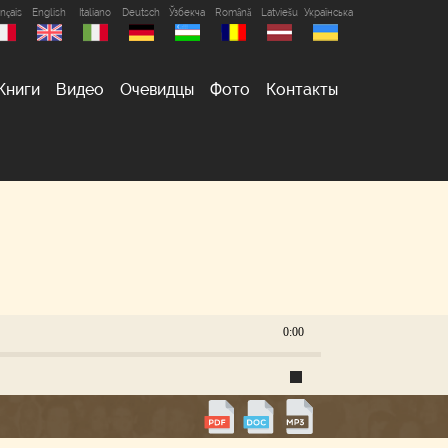
nçais
English
Italiano
Deutsch
Ўзбекча
Română
Latviešu
Українська
Книги
Видео
Очевидцы
Фото
Контакты
0:00