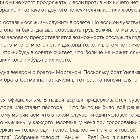
 они не хотят продолжать, и если против них ничего нет,
збрание и назначают другого попечителя или… или любую
 оставшуюся жизнь служить в совете. Но если он чувствует
ы она ни была, дальше совершать труд Божий, то мы все
м человеку предоставляется возможность отслужить год 
ого-много-много лет, и дьяконы тоже, и в этом нет ниче
 кто-нибудь в совете считает, что больше не может слу
или кого-нибудь на их место.
одня вечером с братом Морганом. Поскольку брат Уиллья
и брата Сотманна назначили в тот раз на попечителя, а
тся официальным. В нашей церкви придерживаются суве
стора или ставит пастора — что бы то ни было, всё реша
ому мы считаем, что в таком случае ни один человек не я
го мужчины, у каждого человека, у меня при голосовании з
ркви — только один голос. Главное — не что я говорю, 
тся? [Собрание говорит: “Аминь”.—Ред.] О-о, я считаю,