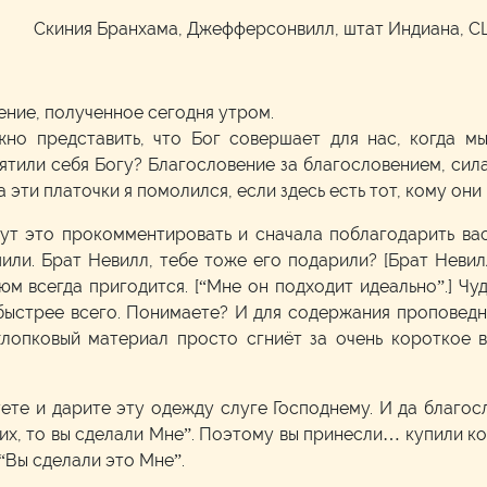
м
Скиния Бранхама, Джефферсонвилл, штат Индиана, 
ение, полученное сегодня утром.
жно представить, что Бог совершает для нас, когда м
вятили себя Богу? Благословение за благословением, сила
а эти платочки я помолился, если здесь есть тот, кому он
нут это прокомментировать и сначала поблагодарить ва
ли. Брат Невилл, тебе тоже его подарили? [Брат Невилл 
м всегда пригодится. [“Мне он подходит идеально”.] Чу
 быстрее всего. Понимаете? И для содержания проповед
хлопковый материал просто сгниёт за очень короткое в
ете и дарите эту одежду слуге Господнему. И да благосл
их, то вы сделали Мне”. Поэтому вы принесли… купили ко
 “Вы сделали это Мне”.