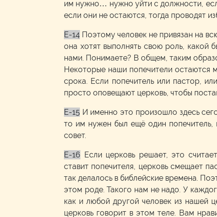
им нужно… нужно уйти с должности, если
если они не остаются, тогда проводят и
E-14
Поэтому человек не привязан на всю
она хотят выполнять свою роль, какой б
нами. Понимаете? В общем, таким образо
Некоторые наши попечители остаются мн
срока. Если попечитель или пастор, или
просто оповещают церковь, чтобы постав
E-15
И именно это произошло здесь сег
то им нужен был ещё один попечитель, 
совет.
E-16
Если церковь решает, это считае
ставит попечителя, церковь смещает па
так делалось в библейские времена. Поэт
этом роде. Такого нам не надо. У каждо
как и любой другой человек из нашей це
церковь говорит в этом теле. Вам нрави