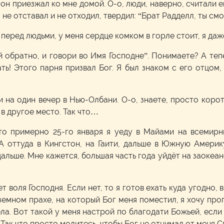
И он приезжал ко мне домой. О-о, люди, наверно, считали 
о не отставал и не отходил, твердил: “Брат Радделл, ты см
 перед людьми, у меня сердце комком в горле стоит, я даж
й обратно, и говори во Имя Господне”. Понимаете? А теп
ать! Этого парня призвал Бог. Я был знаком с его отцом
 на один вечер в Нью-Олбани. О-о, знаете, просто корот
 в другое место. Так что…
то примерно 25-го января я уеду в Майами на всемирн
А оттуда в Кингстон, на Гаити, дальше в Южную Америку
альше. Мне кажется, большая часть года уйдёт на заокеан
ет воля Господня. Если нет, то я готов ехать куда угодно, 
м земном прахе, на который Бог меня поместил, я хочу пр
ела. Вот такой у меня настрой по благодати Божьей, есл
. Так что просто молитесь, чтобы Бог не отнимал от меня 