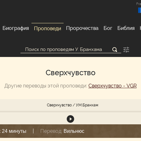
Fra
Биография
Пророчества
Бог
Библия
Проповеди
Сверхчувство
Другие переводы этой проповеди:
Сверхчувство - VGR
Сверхчувство
/ У.М.Бранхам
|
Перевод:
с 24 минуты
Вильнюс