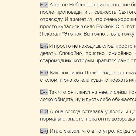
E-4
А какое Небесное прикосновение бы
после проповеди и… свежесть Святого
отовсюду. И я заметил, что очень хороши
просто купались в силе Божьей. О-о, вот
Я сказал: “Это так. Вы точно… вы в точк
E-5
И просто не находишь слов, просто не
делать. Спокойно, приятно, смирённо
старомодных, которым нравится само э
E-6
Как покойный Поль Рейдер, он ска
столом, и она хотела куда-то поехать или
E-7
Так что он глянул на неё, и слёзы п
легко обидеть, ну и пусть себе обижаетс
E-8
А она всегда вставала у двери и ц
нормально, знаете, пока он не возвращал
E-9
Итак, сказал, что в то утро, когда