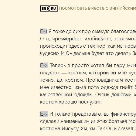
посмотреть вместе с английски
E-1
Я тоже до сих пор смакую благослов
О-о, чрезмерное, изобильное, невозмо
происходит здесь с тех пор, как мы пос
чудесно. И Он дальше будет это делать. З
E-2
Теперь я просто хотел бы пару ми
подарок — костюм, который вы мне купи
точно, да, костюм. Проповедникам костю
мне известно, из-за пота одежда гниёт
качественной одежды. Очень дешёвый 
костюм хорошо послужит.
E-3
И только представьте, вы финансиру
сделали наименьшим из этих братьев Мо
костюма Иисусу. Хм, хм. Так Он и сказал: