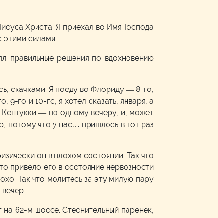
Иисуса Христа. Я приехал во Имя Господа
с этими силами.
инял правильные решения по вдохновению
ь, скачками. Я поеду во Флориду — 8-го,
9-го и 10-го, я хотел сказать, января, а
т Кентукки — по одному вечеру, и, может
ер, потому что у нас… пришлось в тот раз
 физически он в плохом состоянии. Так что
это привело его в состояние нервозности
охо. Так что молитесь за эту милую пару
 вечер.
 на 62-м шоссе. Стеснительный паренёк,