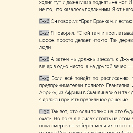
ходил тут и даже глаза поднять не мог. 
нечто, что казалось подлинным. Я от нег
E-26
Он говорил: “Брат Бранхам, я встаю
E-27
Я говорил: “Стой там и проглатыва
шоссе, просто делает что-то. Так держ
люди.
E-28
А затем мы должны заехать к Джуни
вечер в одно место, а на другой вечер —
E-29
Если всё пойдёт по расписанию, 
предпринимателей полного Евангелия. 
Африку, из Африки в Скандинавию и так д
я должен принять правильное решение.
E-30
Так вот, это если только на это буд
ехать. Но пока я в силах стоять на это
пока смерть не заберёт меня из этого т
от меня Свою руку, то дьявол меня убьёт