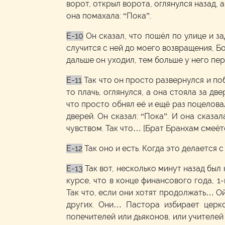
ворот, открыл ворота, оглянулся назад, а
она помахала: “Пока”.
E-10
Он сказал, что пошёл по улице и за
случится с ней до моего возвращения, Бо
дальше он уходил, тем больше у него пе
E-11
Так что он просто развернулся и по
то плачь, оглянулся, а она стояла за две
что просто обнял её и ещё раз поцеловал
дверей. Он сказал: “Пока”. И она сказал
чувством. Так что… [Брат Бранхам смеёт
E-12
Так оно и есть. Когда это делается 
E-13
Так вот, несколько минут назад был
курсе, что в конце финансового года, 1
Так что, если они хотят продолжать… Ой
других. Они… Пастора избирает церк
попечителей или дьяконов, или учителей