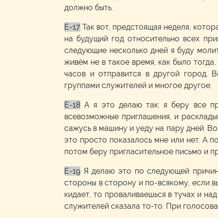
должно быть.
E-17
Так вот, предстоящая неделя, котор
на будущий год относительно всех при
следующие несколько дней я буду молить
живём не в такое время, как было тогда,
часов и отправится в другой город. 
группами служителей и многое другое.
E-18
А я это делаю так: я беру все п
всевозможные приглашения, и раскладыва
сажусь в машину и уеду на пару дней. В
это просто показалось мне или нет. А п
потом беру пригласительное письмо и пр
E-19
Я делаю это по следующей причине
стороны в сторону и по-всякому, если вы
кидает, то проваливаешься в тучах и над
служителей сказала то-то. При голосова