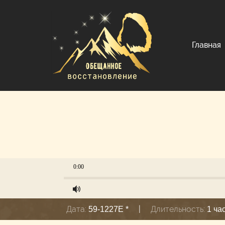
Главная
0:00
Дата:
|
Длительность:
59-1227E *
1 ча