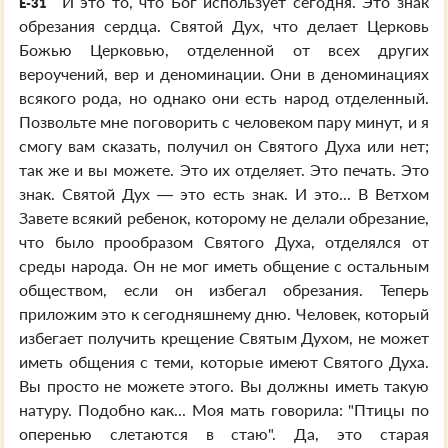
И это то, что Бог использует сегодня. Это знак
E-31
обрезания сердца. Святой Дух, что делает Церковь
Божью Церковью, отделенной от всех других
вероучений, вер и деноминации. Они в деноминациях
всякого рода, но однако они есть народ отделенный.
Позвольте мне поговорить с человеком пару минут, и я
смогу вам сказать, получил он Святого Духа или нет;
так же и вы можете. Это их отделяет. Это печать. Это
знак. Святой Дух — это есть знак. И это... В Ветхом
Завете всякий ребенок, которому не делали обрезание,
что было прообразом Святого Духа, отделялся от
среды народа. Он не мог иметь общение с остальным
обществом, если он избегал обрезания. Теперь
приложим это к сегодняшнему дню. Человек, который
избегает получить крещение Святым Духом, не может
иметь общения с теми, которые имеют Святого Духа.
Вы просто не можете этого. Вы должны иметь такую
натуру. Подобно как... Моя мать говорила: "Птицы по
оперенью слетаются в стаю". Да, это старая