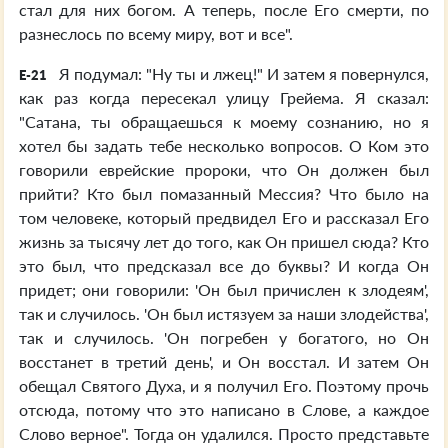
стал для них богом. А теперь, после Его смерти, по
разнеслось по всему миру, вот и все".
Я подумал: "Ну ты и лжец!" И затем я повернулся,
E-21
как раз когда пересекал улицу Грейема. Я сказал:
"Сатана, ты обращаешься к моему сознанию, но я
хотел бы задать тебе несколько вопросов. О Ком это
говорили еврейские пророки, что Он должен был
прийти? Кто был помазанный Мессия? Что было на
том человеке, который предвидел Его и рассказал Его
жизнь за тысячу лет до того, как Он пришел сюда? Кто
это был, что предсказал все до буквы? И когда Он
придет; они говорили: 'Он был причислен к злодеям',
так и случилось. 'Он был истязуем за наши злодейства',
так и случилось. 'Он погребен у богатого, но Он
восстанет в третий день', и Он восстал. И затем Он
обещал Святого Духа, и я получил Его. Поэтому прочь
отсюда, потому что это написано в Слове, а каждое
Слово верное". Тогда он удалился. Просто представьте