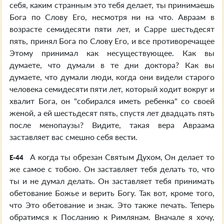
себя, каким странным это тебя делает, ты принимаешь
Бога по Слову Его, несмотря ни на что. Авраам в
возрасте семидесяти пяти лет, и Сарре шестьдесят
пять, принял Бога по Слову Его, и все противоречащее
Этому принимал как несуществующее. Как вы
думаете, что думали в те дни доктора? Как вы
думаете, что думали люди, когда они видели старого
человека семидесяти пяти лет, который ходит вокруг и
хвалит Бога, он "собирался иметь ребенка" со своей
женой, а ей шестьдесят пять, спустя лет двадцать пять
после менопаузы? Видите, такая вера Авраама
заставляет вас смешно себя вести.
А когда ты обрезан Святым Духом, Он делает то
E-44
же самое с тобою. Он заставляет тебя делать то, что
ты и не думал делать. Он заставляет тебя принимать
обетование Божье и верить Богу. Так вот, кроме того,
что Это обетование и знак. Это также печать. Теперь
обратимся к Посланию к Римлянам. Вначале я хочу,