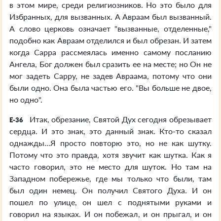
в этом мире, среди религиозников. Но это было для
Избранных, для вызванных. А Авраам был вызванный.
А слово церковь означает "вызванные, отделенные,"
подобно как Авраам отделился и был обрезан. И затем
когда Сарра рассмеялась именно самому посланию
Ангела, Бог должен был сразить ее на месте; но Он не
мог задеть Сарру, не задев Авраама, потому что они
были одно. Она была частью его. "Вы больше не двое,
но одно".
Итак, обрезание, Святой Дух сегодня обрезывает
E-36
сердца. И это знак, это данный знак. Кто-то сказал
однажды...Я просто повторю это, но не как шутку.
Потому что это правда, хотя звучит как шутка. Как я
часто говорил, это не место для шуток. Но там на
Западном побережье, где мы только что были, там
был один немец. Он получил Святого Духа. И он
пошел по улице, он шел с поднятыми руками и
говорил на языках. И он побежал, и он прыгал, и он