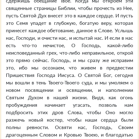
сдержишь обещание Твое. Когда мы откроем эти
священные страницы Библии, чтобы прочесть из Нее,
пусть Святой Дух внесет это в каждое сердце. И пусть
это Семя упадет в глубокую, богатую веру, которая
принесет каждое обетование, данное в Слове. Услышь
нас, Господи, и очисти нас, и испытай нас. И если в нас
есть что-то нечистое, О Господь, какой-либо
неисповеданный грех, что-либо неправильное, открой
это прямо сейчас. Господь, и мы сразу же исправим
это, ибо мы осознаем, что живем в предвестии
Пришествия Господа Иисуса. О Святой Бог, сегодня
мы вошли в тень Твоего-Твоего суда, и мы умоляем о
новом посвящении и освящении, и наполнении
Святым Духом в нашей жизни. Видя, как огонь
пробуждения начинает угасать, позволь нам
подбросить этих дров Слова, чтобы Оно могло
разжечь новый костер, чтобы наши сердца были
полны ревности. Освяти нас, Господь, Своим
драгоценным Словом и Кровью Твоею, и благодатью