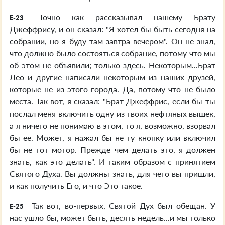
Точно как рассказывал нашему Брату
E-23
Джеффрису, и он сказал: "Я хотел бы быть сегодня на
собрании, но я буду там завтра вечером". Он не знал,
что должно было состояться собрание, потому что мы
об этом не объявили; только здесь. Некоторым...Брат
Лео и другие написали некоторым из наших друзей,
которые не из этого города. Да, потому что не было
места. Так вот, я сказал: "Брат Джеффрис, если бы ты
послал меня включить одну из твоих нефтяных вышек,
а я ничего не понимаю в этом, то я, возможно, взорвал
бы ее. Может, я нажал бы не ту кнопку или включил
бы не тот мотор. Прежде чем делать это, я должен
знать, как это делать". И таким образом с принятием
Святого Духа. Вы должны знать, для чего вы пришли,
и как получить Его, и что Это такое.
Так вот, во-первых, Святой Дух был обещан. У
E-25
нас ушло бы, может быть, десять недель...и мы только