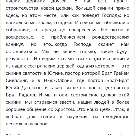
наших дорогих друзей. У нас есть проект
строительства новой церкви, большой скинии прямо
здесь, на этом месте, или как поведет Господь: но
насколько мы знаем, то здесь. И сейчас мы объявили о
собраниях, со среды до воскресенья. Но затем в
воскресенье, с приближением рождественских
каникул, но это...когда Господь скажет нам
остановиться. Мы не знаем только, какие будут
результаты. Но верим, что местные люди из скинии и
из наших сестринских церквей, одна из которых — это
скиния святости в Ютике, пастор которой Брат Грейем
Снеллинг, и в Нью-Олбани, где пастор Брат-Брат
Юний Джексон, и также выше по шоссе, где пастор
Брат Раделл. И мы и они, сестринские церкви этой
скинии, мы стараемся ввести...наших людей в более
хорошее общение со Христом. Это наша цель. Итак, я
выбрал для чтения и научения, на следующие
несколько вечеров...