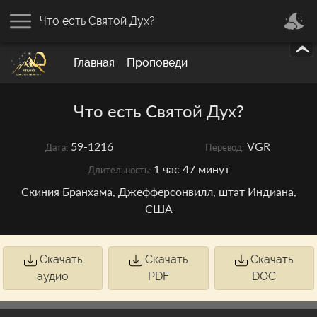
Что есть Святой Дух?
Главная
Проповеди
Что есть Святой Дух?
59-1216
VGR
Дата:
Перевод:
1 час 47 минут
Длительность:
Скиния Бранхама, Джефферсонвилл, штат Индиана,
США
Скачать
Скачать
Скачать
аудио
PDF
DOC