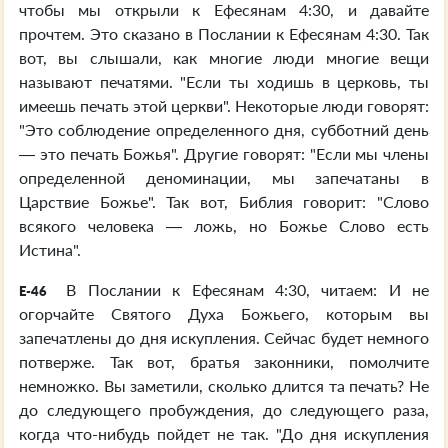
чтобы мы открыли к Ефесянам 4:30, и давайте
прочтем. Это сказано в Послании к Ефесянам 4:30. Так
вот, вы слышали, как многие люди многие вещи
называют печатями. "Если ты ходишь в церковь, ты
имеешь печать этой церкви". Некоторые люди говорят:
"Это соблюдение определенного дня, субботний день
— это печать Божья". Другие говорят: "Если мы члены
определенной деноминации, мы запечатаны в
Царствие Божье". Так вот, Библия говорит: "Слово
всякого человека — ложь, но Божье Слово есть
Истина".
В Послании к Ефесянам 4:30, читаем: И не
E-46
огорчайте Святого Духа Божьего, которым вы
запечатлены до дня искупления. Сейчас будет немного
потверже. Так вот, братья законники, помолчите
немножко. Вы заметили, сколько длится та печать? Не
до следующего пробуждения, до следующего раза,
когда что-нибудь пойдет не так. "До дня искупления