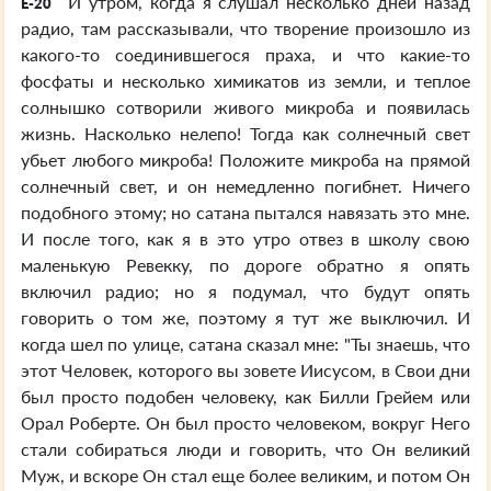
И утром, когда я слушал несколько дней назад
E-20
радио, там рассказывали, что творение произошло из
какого-то соединившегося праха, и что какие-то
фосфаты и несколько химикатов из земли, и теплое
солнышко сотворили живого микроба и появилась
жизнь. Насколько нелепо! Тогда как солнечный свет
убьет любого микроба! Положите микроба на прямой
солнечный свет, и он немедленно погибнет. Ничего
подобного этому; но сатана пытался навязать это мне.
И после того, как я в это утро отвез в школу свою
маленькую Ревекку, по дороге обратно я опять
включил радио; но я подумал, что будут опять
говорить о том же, поэтому я тут же выключил. И
когда шел по улице, сатана сказал мне: "Ты знаешь, что
этот Человек, которого вы зовете Иисусом, в Свои дни
был просто подобен человеку, как Билли Грейем или
Орал Роберте. Он был просто человеком, вокруг Него
стали собираться люди и говорить, что Он великий
Муж, и вскоре Он стал еще более великим, и потом Он