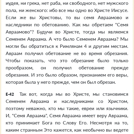
иудея, ни грека, нет раба, ни свободного, нет мужского
пола, ни женского: ибо все мы одно во Христе Иисусе.
Если же вы Христовы, то вы семя Авраамово и
наследники по обетованию. Как мы обретаем "Семя
Авраамово"? Будучи во Христе, тогда мы являемся
Семенем Авраама. А что было Семенем Авраама? Мы
могли бы обратиться к Римлянам 4 и другим местам.
Авраам получил обетование не во время обрезания.
Чтобы показать, что это обрезание было только
прообразом, он получил обетование прежде
обрезания. И это было образом, признанием его веры,
которая была у него прежде, чем он был обрезан.
Так вот, когда мы во Христе, мы становимся
E-42
Семенем Авраама и наследниками со Христом,
поэтому неважно, кто мы такие, евреи или язычники.
И, "Семя Авраама", Семя Авраама имеет веру Авраама,
кто принимает Бога по Слову Его. Несмотря на то,
каким странным Это кажется, как необычно вы ведете