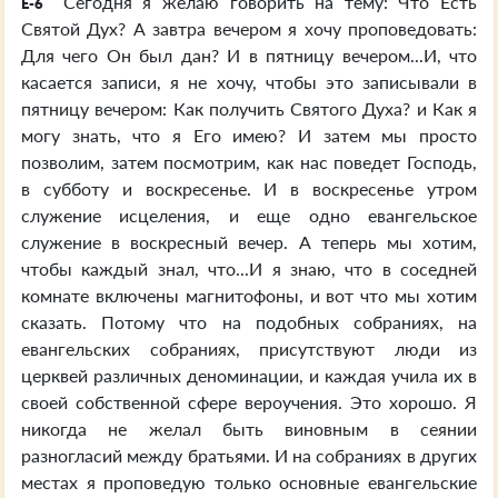
Сегодня я желаю говорить на тему: Что Есть
E-6
Святой Дух? А завтра вечером я хочу проповедовать:
Для чего Он был дан? И в пятницу вечером...И, что
касается записи, я не хочу, чтобы это записывали в
пятницу вечером: Как получить Святого Духа? и Как я
могу знать, что я Его имею? И затем мы просто
позволим, затем посмотрим, как нас поведет Господь,
в субботу и воскресенье. И в воскресенье утром
служение исцеления, и еще одно евангельское
служение в воскресный вечер. А теперь мы хотим,
чтобы каждый знал, что...И я знаю, что в соседней
комнате включены магнитофоны, и вот что мы хотим
сказать. Потому что на подобных собраниях, на
евангельских собраниях, присутствуют люди из
церквей различных деноминации, и каждая учила их в
своей собственной сфере вероучения. Это хорошо. Я
никогда не желал быть виновным в сеянии
разногласий между братьями. И на собраниях в других
местах я проповедую только основные евангельские