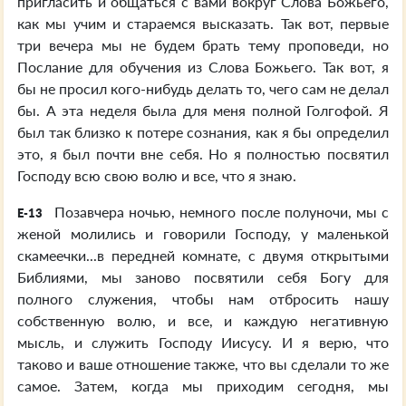
пригласить и общаться с вами вокруг Слова Божьего,
как мы учим и стараемся высказать. Так вот, первые
три вечера мы не будем брать тему проповеди, но
Послание для обучения из Слова Божьего. Так вот, я
бы не просил кого-нибудь делать то, чего сам не делал
бы. А эта неделя была для меня полной Голгофой. Я
был так близко к потере сознания, как я бы определил
это, я был почти вне себя. Но я полностью посвятил
Господу всю свою волю и все, что я знаю.
Позавчера ночью, немного после полуночи, мы с
E-13
женой молились и говорили Господу, у маленькой
скамеечки...в передней комнате, с двумя открытыми
Библиями, мы заново посвятили себя Богу для
полного служения, чтобы нам отбросить нашу
собственную волю, и все, и каждую негативную
мысль, и служить Господу Иисусу. И я верю, что
таково и ваше отношение также, что вы сделали то же
самое. Затем, когда мы приходим сегодня, мы