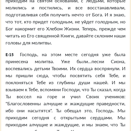
приходим на святом основании, с людьми, которые
молились и постились, и все восстанавливали,
подготавливая себя получить нечто от Бога. И я знаю,
что тот, кто придет голодным, не уйдет голодным, но
Бог накормит его Хлебом Жизни. Теперь, прежде чем
читать из Его священной Книги, давайте склоним наши
головы для молитвы.
Господь, на этом месте сегодня уже была
E-15
принесена молитва. Уже были...песни Сиона,
воспевались детьми Твоими. Их сердца воспрянули. И
мы пришли сюда, чтобы посвятить себя Тебе, и
поклоняться Тебе из глубины души нашей. И мы
взываем к Тебе, вспомяни Господи, что Ты сказал, когда
Ты воссел на горе и учил Своих учеников:
"Благословенны алчущие и жаждущие праведности,
ибо они насытятся". Ты обещал это, Господь. Мы
приходим сегодня с открытыми сердцами. Мы
приходим алчущие и жаждущие, и мы знаем, что Ты