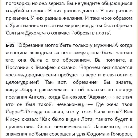
поговорка, но она верная. Вы не увидите общающихся
голубей и ворон. У них разные диеты. У них разные
привычки. У них разные желания. И таким же образом
с Христианином и с этим миром, когда ты был обрезан
Святым Духом, что означает "обрезать плоть".
Обрезание могло быть только у мужчин. А когда
E-33
женщина выходила за него замуж, она была частью
его, она была с его обрезанием. Вы помните, в
Послании к Тимофею сказано: "Впрочем она спасется
чрез чадородие, если пребудет в вере и в святости с
целомудрием". Так вот, обрезание. Вы знаете,
когда...Сарра рассмеялась в той палатке по поводу
послания Ангела, когда Он сказал: "Авраам, — не зная
кто он был такой, незнакомец, — Где жена твоя
Сарра?" Откуда он знал, что у того была жена? Как
Иисус сказал: "Как было в дни Лота, так это будет в
пришествие Сына человеческого". Запомните, эти
знамения не были совершены для Содома и Гоморры,