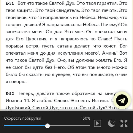
Вот что такое Святой Дух. Это твоя гарантия. Это
E-51
твоя защита. Это твой свидетель. Это твоя печать. Это
твой знак, что "я направляюсь на Небеса. Неважно, что
говорит дьявол! Я направляюсь на Небеса. Почему? Он
запечатлел меня. Он дал Это мне. Он опечатал меня
для Его Царствия, и я направляюсь ко Славе! Пусть
порывы ветра, пусть сатана делает, что хочет. Бог
опечатал меня до дня искупления моего". Аминь! Вот
что такое Святой Дух. О-о, вы должны желать Его. Я
не смог бы идти без Него. Об этом так много можно
было бы сказать, но я уверен, что вы понимаете, о чем
я говорю.
Теперь, давайте также обратимся на минутку к
E-52
Иоанна 14. Я люблю Слово. Это есть Истина. Так вот,
Дух Божий, Святой Дух, что есть Святой Дух? Это есть
Дух Христа в тебе. Теперь, перед чтением я хотел бы
50%
Скорость прокрутки
немного прокомментировать. Что есть Святой Дух?
Это печать. Что есть Святой Дух? Это завет. Что есть