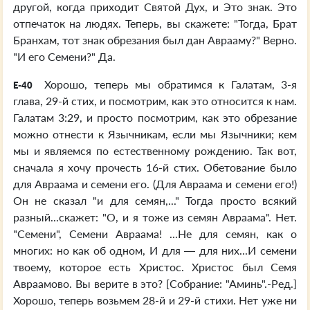
другой, когда приходит Святой Дух, и Это знак. Это
отпечаток на людях. Теперь, вы скажете: "Тогда, Брат
Бранхам, тот знак обрезания был дан Аврааму?" Верно.
"И его Семени?" Да.
Хорошо, теперь мы обратимся к Галатам, 3-я
E-40
глава, 29-й стих, и посмотрим, как это относится к нам.
Галатам 3:29, и просто посмотрим, как это обрезание
можно отнести к Язычникам, если мы Язычники; кем
мы и являемся по естественному рождению. Так вот,
сначала я хочу прочесть 16-й стих. Обетование было
для Авраама и семени его. (Для Авраама и семени его!)
Он не сказал "и для семян,..." Тогда просто всякий
разный...скажет: "О, и я тоже из семян Авраама". Нет.
"Семени", Семени Авраама! ...Не для семян, как о
многих: но как об одном, И для — для них...И семени
твоему, которое есть Христос. Христос был Семя
Авраамово. Вы верите в это? [Собрание: "Аминь".-Ред.]
Хорошо, теперь возьмем 28-й и 29-й стихи. Нет уже ни