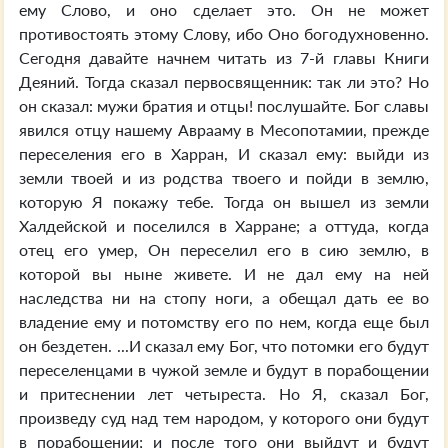
ему Слово, и оно сделает это. Он не может
противостоять этому Слову, ибо Оно богодухновенно.
Сегодня давайте начнем читать из 7-й главы Книги
Деяний. Тогда сказал первосвященник: так ли это? Но
он сказал: мужи братия и отцы! послушайте. Бог славы
явился отцу нашему Аврааму в Месопотамии, прежде
переселения его в Харран, И сказал ему: выйди из
земли твоей и из родства твоего и пойди в землю,
которую Я покажу тебе. Тогда он вышел из земли
Халдейской и поселился в Харране; а оттуда, когда
отец его умер, Он переселил его в сию землю, в
которой вы ныне живете. И не дал ему на ней
наследства ни на стопу ноги, а обещал дать ее во
владение ему и потомству его по нем, когда еще был
он бездетен. ...И сказал ему Бог, что потомки его будут
переселенцами в чужой земле и будут в порабощении
и притеснении лет четыреста. Но Я, сказал Бог,
произведу суд над тем народом, у которого они будут
в порабощении; и после того они выйдут и будут