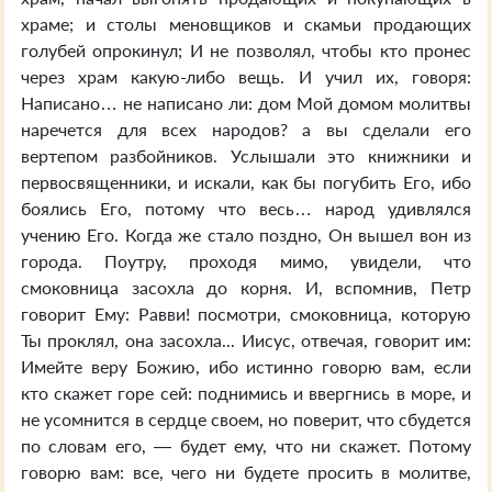
храме; и столы меновщиков и скамьи продающих
голубей опрокинул; И не позволял, чтобы кто пронес
через храм какую-либо вещь. И учил их, говоря:
Написано… не написано ли: дом Мой домом молитвы
наречется для всех народов? а вы сделали его
вертепом разбойников. Услышали это книжники и
первосвященники, и искали, как бы погубить Его, ибо
боялись Его, потому что весь… народ удивлялся
учению Его. Когда же стало поздно, Он вышел вон из
города. Поутру, проходя мимо, увидели, что
смоковница засохла до корня. И, вспомнив, Петр
говорит Ему: Равви! посмотри, смоковница, которую
Ты проклял, она засохла... Иисус, отвечая, говорит им:
Имейте веру Божию, ибо истинно говорю вам, если
кто скажет горе сей: поднимись и ввергнись в море, и
не усомнится в сердце своем, но поверит, что сбудется
по словам его, — будет ему, что ни скажет. Потому
говорю вам: все, чего ни будете просить в молитве,