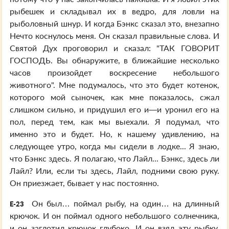
рыбешек и складывал их в ведро, для ловли на
рыболовный шнур. И когда Бэнкс сказал это, внезапно
Нечто коснулось меня. Он сказал правильные слова. И
Святой Дух проговорил и сказал: "ТАК ГОВОРИТ
ГОСПОДЬ. Вы обнаружите, в ближайшие несколько
часов произойдет воскресение небольшого
животного". Мне подумалось, что это будет котенок,
которого мой сыночек, как мне показалось, сжал
слишком сильно, и придушил его и—и уронил его на
пол, перед тем, как мы выехали. Я подумал, что
именно это и будет. Но, к нашему удивлению, на
следующее утро, когда мы сидели в лодке... Я знаю,
что Бэнкс здесь. Я полагаю, что Лайл... Бэнкс, здесь ли
Лайл? Или, если ты здесь, Лайл, подними свою руку.
Он приезжает, бывает у нас постоянно.
Он был… поймал рыбу, на один… на длинный
E-23
крючок. И он поймал одного небольшого солнечника,
и он заглотил крючок глубоко. И он взял эту рыбку.