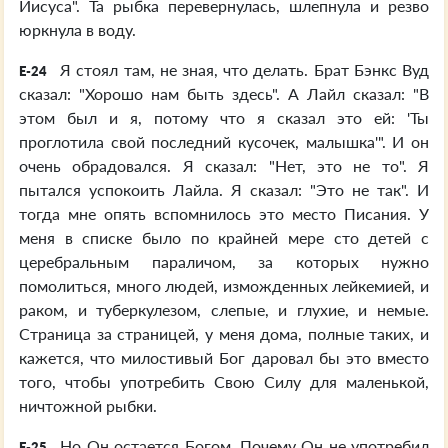
Иисуса". Та рыбка перевернулась, шлепнула и резво
юркнула в воду.
Я стоял там, не зная, что делать. Брат Бэнкс Вуд
E-24
сказал: "Хорошо нам быть здесь". А Лайл сказал: "В
этом был и я, потому что я сказал это ей: 'Ты
проглотила свой последний кусочек, малышка'". И он
очень обрадовался. Я сказал: "Нет, это не то". Я
пытался успокоить Лайла. Я сказал: "Это не так". И
тогда мне опять вспомнилось это место Писания. У
меня в списке было по крайней мере сто детей с
церебральным параличом, за которых нужно
помолиться, много людей, изможденных лейкемией, и
раком, и туберкулезом, слепые, и глухие, и немые.
Страница за страницей, у меня дома, полные таких, и
кажется, что милостивый Бог даровал бы это вместо
того, чтобы употребить Свою Силу для маленькой,
ничтожной рыбки.
Но Он остается Богом. Почему Он не употребил
E-25