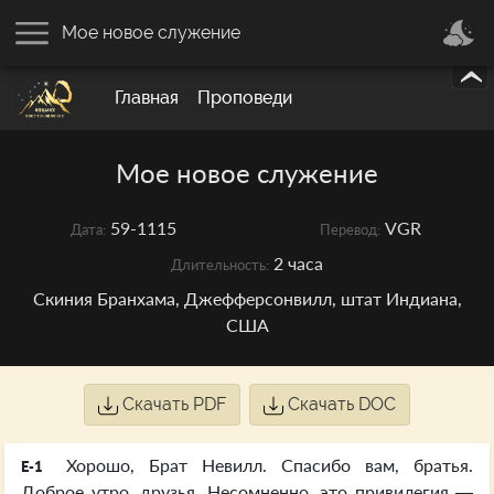
Мое новое служение
Главная
Проповеди
Мое новое служение
59-1115
VGR
Дата:
Перевод:
2 часа
Длительность:
Скиния Бранхама, Джефферсонвилл, штат Индиана,
США
Скачать PDF
Скачать DOC
Хорошо, Брат Невилл. Спасибо вам, братья.
E-1
Доброе утро, друзья. Несомненно, это привилегия —