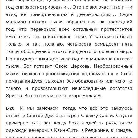
год они зарегистрировали… Это не включает нас и—и
этих, не принадлежащих к деноминациям… Один
миллион пятьсот тысяч обращенных, за последний
год, что перекрыло всех остальных протестантов
вместе взятых, и католиков тоже. У католиков было
только, я так полагаю, четыреста семьдесят пять
тысяч обращенных, что-то вроде этого, со всего мира.
Но пятидесятники достигли одного миллиона пятисот
тысяч. Бог готовит Свою Церковь. Необразованные
мужи, низкого происхождения поднимаются в Силе
помазания Духа, выходят без образования или чего-то
такого и провозглашают неисследимые богатства
Христа. Вот что великое во взоре Божьем.
И мы замечаем, тогда, что все это зажглось
E-20
огнем, и Святой Дух был верен Своему Слову. Спустя
примерно пять лет, когда брал людей за руку, затем
однажды вечером, в Квин-Сити, в Реджайне, в Канаде,
по сцене прошел человек, и вот его жизнь раскрылась