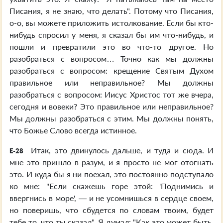
Писания, я не знаю, что делать". Потому что Писания,
о-о, вы можете приложить истолкование. Если бы кто-
нибудь спросил у меня, я сказал бы им что-нибудь, и
пошли и превратили это во что-то другое. Но
разобраться с вопросом… Точно как мы должны
разобраться с вопросом: крещение Святым Духом
правильное или неправильное? Мы должны
разобраться с вопросом: Иисус Христос тот же вчера,
сегодня и вовеки? Это правильное или неправильное?
Мы должны разобраться с этим. Мы должны понять,
что Божье Слово всегда истинное.
Итак, это двинулось дальше, и туда и сюда. И
E-28
мне это пришло в разум, и я просто не мог отогнать
это. И куда бы я ни поехал, это постоянно подступало
ко мне: "Если скажешь горе этой: 'Поднимись и
ввергнись в море', — и не усомнишься в сердце своем,
но поверишь, что сбудется по словам твоим, будет
тебе то, что ты сказал". Я думал: "Как это может быть,