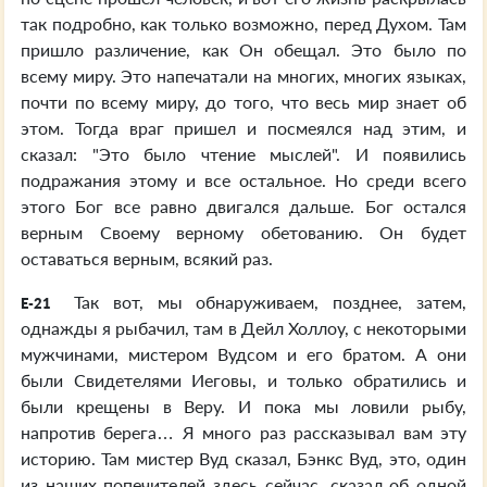
так подробно, как только возможно, перед Духом. Там
пришло различение, как Он обещал. Это было по
всему миру. Это напечатали на многих, многих языках,
почти по всему миру, до того, что весь мир знает об
этом. Тогда враг пришел и посмеялся над этим, и
сказал: "Это было чтение мыслей". И появились
подражания этому и все остальное. Но среди всего
этого Бог все равно двигался дальше. Бог остался
верным Своему верному обетованию. Он будет
оставаться верным, всякий раз.
Так вот, мы обнаруживаем, позднее, затем,
E-21
однажды я рыбачил, там в Дейл Холлоу, с некоторыми
мужчинами, мистером Вудсом и его братом. А они
были Свидетелями Иеговы, и только обратились и
были крещены в Веру. И пока мы ловили рыбу,
напротив берега… Я много раз рассказывал вам эту
историю. Там мистер Вуд сказал, Бэнкс Вуд, это, один
из наших попечителей здесь сейчас, сказал об одной