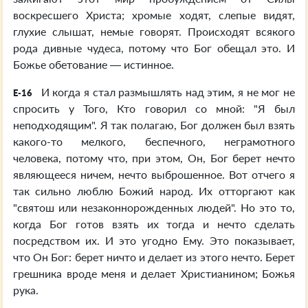
воскресшего Христа; хромые ходят, слепые видят,
глухие слышат, немые говорят. Происходят всякого
рода дивные чудеса, потому что Бог обещал это. И
Божье обетование — истинное.
И когда я стал размышлять над этим, я не мог не
E-16
спросить у Того, Кто говорил со мной: "Я был
неподходящим". Я так полагаю, Бог должен был взять
какого-то мелкого, беспечного, неграмотного
человека, потому что, при этом, Он, Бог берет нечто
являющееся ничем, нечто выброшенное. Вот отчего я
так сильно люблю Божий народ. Их отторгают как
"святош или незаконнорожденных людей". Но это то,
когда Бог готов взять их тогда и нечто сделать
посредством их. И это угодно Ему. Это показывает,
что Он Бог: берет ничто и делает из этого нечто. Берет
грешника вроде меня и делает Христианином; Божья
рука.