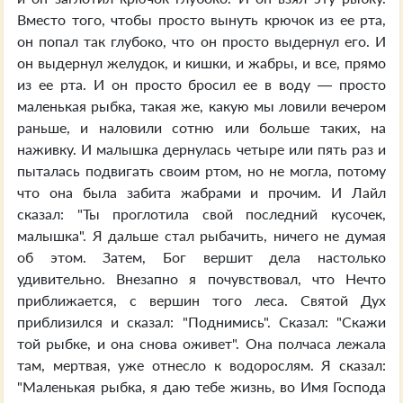
Вместо того, чтобы просто вынуть крючок из ее рта,
он попал так глубоко, что он просто выдернул его. И
он выдернул желудок, и кишки, и жабры, и все, прямо
из ее рта. И он просто бросил ее в воду — просто
маленькая рыбка, такая же, какую мы ловили вечером
раньше, и наловили сотню или больше таких, на
наживку. И малышка дернулась четыре или пять раз и
пыталась подвигать своим ртом, но не могла, потому
что она была забита жабрами и прочим. И Лайл
сказал: "Ты проглотила свой последний кусочек,
малышка". Я дальше стал рыбачить, ничего не думая
об этом. Затем, Бог вершит дела настолько
удивительно. Внезапно я почувствовал, что Нечто
приближается, с вершин того леса. Святой Дух
приблизился и сказал: "Поднимись". Сказал: "Скажи
той рыбке, и она снова оживет". Она полчаса лежала
там, мертвая, уже отнесло к водорослям. Я сказал:
"Маленькая рыбка, я даю тебе жизнь, во Имя Господа