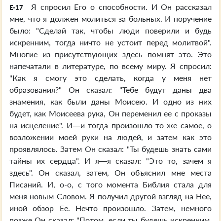
Я спросил Его о способности. И Он рассказал
E-17
мне, что я должен молиться за больных. И поручение
было: "Сделай так, чтобы люди поверили и будь
искренним, тогда ничто не устоит перед молитвой".
Многие из присутствующих здесь помнят это. Это
напечатали в литературе, по всему миру. Я спросил:
"Как я смогу это сделать, когда у меня нет
образования?" Он сказал: "Тебе будут даны два
знамения, как были даны Моисею. И одно из них
будет, как Моисеева рука, Он переменил ее с проказы
на исцеление". И—и тогда произошло то же самое, о
возложении моей руки на людей, и затем как это
проявлялось. Затем Он сказал: "Ты будешь знать сами
тайны их сердца". И я—я сказал: "Это то, зачем я
здесь". Он сказал, затем, Он объяснил мне места
Писаний. И, о-о, с того момента Библия стала для
меня новым Словом. Я получил другой взгляд на Нее,
иной обзор Ее. Нечто произошло. Затем, немного
позже Он сказал: "Потом, если ты будешь искренним,