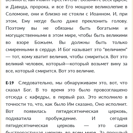
и Давида, пророка, и все Его мощное великолепие в
Соломоне, они и близко не стояли с Иоанном. И, при
этом, Ему негде было даже преклонить голову.
Поэтому вы не обязаны быть богатыми и
могущественными в этом мире, чтобы быть великими
во взоре Божьем. Вы должны быть только
смиренными в сердце. И Бог называет это "величием"
— тот, кому хватит величия, чтобы смириться. Вот это
великий человек, который—который возьмет вину за
все, который смирится. Вот это величие.
Следовательно, мы обнаруживаем это, вот, что
E-19
сказал Бог. В то время это было провозглашено
отсюда с кафедры, в первый раз. Это исполнило в
точности то, что, как было Им сказано, Оно исполнит.
Вот появилась пятидесятническая церковь,
подхватила пробуждение. И сегодня
пятидесятническая церковь — это самая
быстрорастущая церковь во всем мире. За прошлый