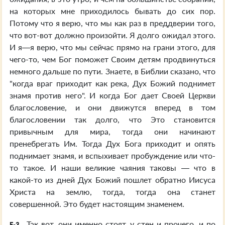
на которых мне приходилось бывать до сих пор.
Потому что я верю, что мы как раз в преддверии того,
что вот-вот должно произойти. Я долго ожидал этого.
И я—я верю, что мы сейчас прямо на грани этого, для
чего-то, чем Бог поможет Своим детям продвинуться
немного дальше по пути. Знаете, в Библии сказано, что
"когда враг приходит как река, Дух Божий поднимет
знамя против него". И когда Бог дает Своей Церкви
благословение, и они движутся вперед в том
благословении так долго, что Это становится
привычным для мира, тогда они начинают
пренебрегать Им. Тогда Дух Бога приходит и опять
поднимает знамя, и вспыхивает пробуждение или что-
то такое. И наши великие чаяния таковы — что в
какой-то из дней Дух Божий пошлет обратно Иисуса
Христа на землю, тогда, тогда она станет
совершенной. Это будет настоящим знаменем.
Так вот, они именно стоят, у стен и прочего, и по
E-3