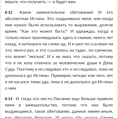
верьте, что получите, — и будет вам.
Какое замечательное обетование! И это
E-12
абсолютная Истина. Это озадачивало меня, или когда
мне нужно было использовать то выражение, долгое
время. "Как это может быть?" И однажды, когда я
только начал проповедовать здесь в скинии, много лет
назад, я наткнулся на слово ад. И я шел по ссылкам на
это, много раз, и это ссылалось на гадес, по-гречески,
что значит "могила". И я не знал, что сказать, потому
что я не хочу отвечать за человеческие души в День
Суда. Поэтому я исследовал это и исследовал, пока не
докопался до Истины. Примерно четыре или пять лет
я не касался темы ада, пока я не докопался до Истины
о нем.
И тогда это место Писания еще больше привело
E-13
меня в замешательство, потому что оно было
выдающимся, такое обетование, данное никем иным,
как Иисусом Христом. И когда Он сказал Своим