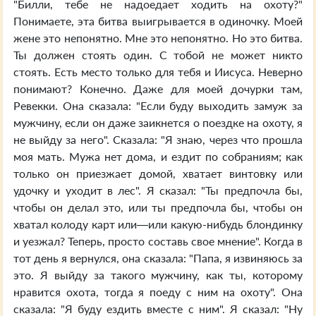
"Билли, тебе не надоедает ходить на охоту?"
Понимаете, эта битва выигрывается в одиночку. Моей
жене это непонятно. Мне это непонятно. Но это битва.
Ты должен стоять один. С тобой не может никто
стоять. Есть место только для тебя и Иисуса. Неверно
понимают? Конечно. Даже для моей дочурки там,
Ревекки. Она сказала: "Если буду выходить замуж за
мужчину, если он даже заикнется о поездке на охоту, я
не выйду за него". Сказала: "Я знаю, через что прошла
моя мать. Мужа нет дома, и ездит по собраниям; как
только он приезжает домой, хватает винтовку или
удочку и уходит в лес". Я сказал: "Ты предпочла бы,
чтобы он делал это, или ты предпочла бы, чтобы он
хватал колоду карт или—или какую-нибудь блондинку
и уезжал? Теперь, просто составь свое мнение". Когда в
тот день я вернулся, она сказала: "Папа, я извиняюсь за
это. Я выйду за такого мужчину, как ты, которому
нравится охота, тогда я поеду с ним на охоту". Она
сказала: "Я буду ездить вместе с ним". Я сказал: "Ну