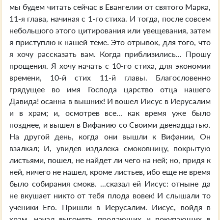
мы будем читать сейчас в Евангелии от святого Марка,
11-я глава, начиная с 1-го стиха. И тогда, после совсем
небольшого этого цитирования или увещевания, затем
я приступлю к нашей теме. Это отрывок, для того, что
я хочу рассказать вам. Когда приблизились... Прошу
прощения. Я хочу начать с 10-го стиха, для экономии
времени, 10-й стих 11-й главы. Благословенно
грядущее во имя Господа царство отца нашего
Давида! осанна в вышних! И вошел Иисус в Иерусалим
и в храм; и, осмотрев все... как время уже было
позднее, и вышел в Вифанию со Своими двенадцатью.
На другой день, когда они вышли к Вифании, Он
взалкал; И, увидев издалека смоковницу, покрытую
листьями, пошел, не найдет ли чего на ней; но, придя к
ней, ничего не нашел, кроме листьев, ибо еще не время
было собирания смокв. ...сказал ей Иисус: отныне да
не вкушает никто от тебя плода вовек! И слышали то
ученики Его. Пришли в Иерусалим. Иисус, войдя в
храм, начал выгонять продающих и покупающих в