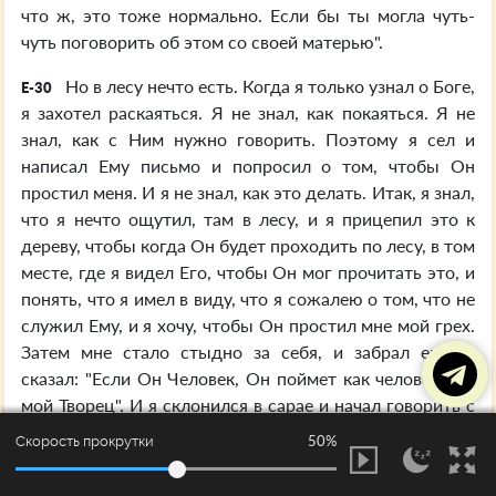
что ж, это тоже нормально. Если бы ты могла чуть-
чуть поговорить об этом со своей матерью".
Но в лесу нечто есть. Когда я только узнал о Боге,
E-30
я захотел раскаяться. Я не знал, как покаяться. Я не
знал, как с Ним нужно говорить. Поэтому я сел и
написал Ему письмо и попросил о том, чтобы Он
простил меня. И я не знал, как это делать. Итак, я знал,
что я нечто ощутил, там в лесу, и я прицепил это к
дереву, чтобы когда Он будет проходить по лесу, в том
месте, где я видел Его, чтобы Он мог прочитать это, и
понять, что я имел в виду, что я сожалею о том, что не
служил Ему, и я хочу, чтобы Он простил мне мой грех.
Затем мне стало стыдно за себя, и забрал его. Я
сказал: "Если Он Человек, Он поймет как человек. Он
мой Творец". И я склонился в сарае и начал говорить с
Ним как с человеком, и Он ответил мне как человек.
50%
Скорость прокрутки
Затем, это было…