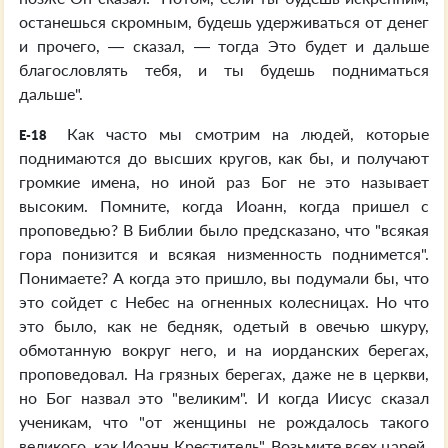
останешься скромным, будешь удерживаться от денег
и прочего, — сказал, — тогда Это будет и дальше
благословлять тебя, и ты будешь подниматься
дальше".
Как часто мы смотрим на людей, которые
E-18
поднимаются до высших кругов, как бы, и получают
громкие имена, но иной раз Бог не это называет
высоким. Помните, когда Иоанн, когда пришел с
проповедью? В Библии было предсказано, что "всякая
гора понизится и всякая низменность поднимется".
Понимаете? А когда это пришло, вы подумали бы, что
это сойдет с Небес на огненных колесницах. Но что
это было, как не бедняк, одетый в овечью шкуру,
обмотанную вокруг него, и на иорданских берегах,
проповедовал. На грязных берегах, даже не в церкви,
но Бог назвал это "великим". И когда Иисус сказал
ученикам, что "от женщины не рождалось такого
великого, как Иоанн Креститель". Возьмите всех царей,