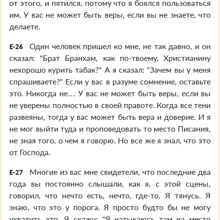
от этого, и пятился, потому что я боялся пользоваться
им. У вас не может быть веры, если вы не знаете, что
делаете.
Один человек пришел ко мне, не так давно, и он
E-26
сказал: "Брат Бранхам, как по-твоему, Христианину
нехорошо курить табак?" А я сказал: "Зачем вы у меня
спрашиваете?" Если у вас в разуме сомнение, оставьте
это. Никогда не… У вас не может быть веры, если вы
не уверены полностью в своей правоте. Когда все тени
развеяны, тогда у вас может быть вера и доверие. И я
не мог выйти туда и проповедовать то место Писания,
не зная того, о чем я говорю. Но все же я знал, что это
от Господа.
Многие из вас мне свидетели, что последние два
E-27
года вы постоянно слышали, как я, с этой сцены,
говорил, что нечто есть, нечто, где-то. Я тянусь. Я
знаю, что это у порога. Я просто будто бы не могу
ухватить это. Я скажу: "Я натыкаюсь там на место