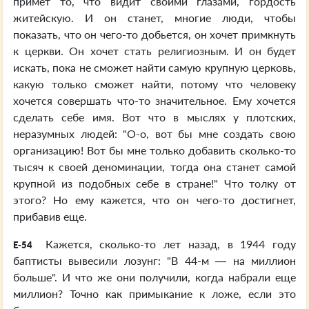
примет то, что видит своими глазами, гордость
житейскую. И он станет, многие люди, чтобы
показать, что он чего-то добьется, он хочет примкнуть
к церкви. Он хочет стать религиозным. И он будет
искать, пока не сможет найти самую крупную церковь,
какую только сможет найти, потому что человеку
хочется совершать что-то значительное. Ему хочется
сделать себе имя. Вот что в мыслях у плотских,
неразумных людей: "О-о, вот бы мне создать свою
организацию! Вот бы мне только добавить сколько-то
тысяч к своей деноминации, тогда она станет самой
крупной из подобных себе в стране!" Что толку от
этого? Но ему кажется, что он чего-то достигнет,
прибавив еще.
Кажется, сколько-то лет назад, в 1944 году
E-54
баптисты вывесили лозунг: "В 44-м — на миллион
больше". И что же они получили, когда набрали еще
миллион? Точно как примыкание к ложе, если это