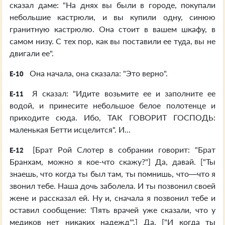
сказал даме: "На днях вы были в городе, покупали
небольшие кастрюли, и вы купили одну, синюю
гранитную кастрюлю. Она стоит в вашем шкафу, в
самом низу. С тех пор, как вы поставили ее туда, вы не
двигали ее".
Она начала, она сказала: "Это верно".
E-10
Я сказал: "Идите возьмите ее и заполните ее
E-11
водой, и принесите небольшое белое полотенце и
приходите сюда. Ибо, ТАК ГОВОРИТ ГОСПОДЬ:
маленькая Бетти исцелится". И...
[Брат Рой Слотер в собрании говорит: "Брат
E-12
Бранхам, можно я кое-что скажу?"] Да, давай. ["Ты
знаешь, что когда ты был там, ты помнишь, что—что я
звонил тебе. Наша дочь заболела. И ты позвонил своей
жене и рассказал ей. Ну и, сначала я позвонил тебе и
оставил сообщение: 'Пять врачей уже сказали, что у
медиков нет никаких надежд'".] Да. ["И когда ты