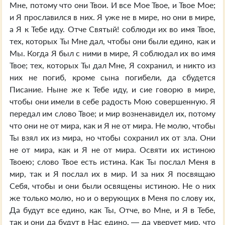
Мне, потому что они Твои. И все Мое Твое, и Твое Мое;
и Я прославился в них. Я уже не в мире, но они в мире,
а Я к Тебе иду. Отче Святый! соблюди их во имя Твое,
тех, которых Ты Мне дал, чтобы они были едино, как и
Мы. Когда Я был с ними в мире, Я соблюдал их во имя
Твое; тех, которых Ты дал Мне, Я сохранил, и никто из
них не погиб, кроме сына погибели, да сбудется
Писание. Ныне же к Тебе иду, и сие говорю в мире,
чтобы они имели в себе радость Мою совершенную. Я
передал им слово Твое; и мир возненавидел их, потому
что они не от мира, как и Я не от мира. Не молю, чтобы
Ты взял их из мира, но чтобы сохранил их от зла. Они
не от мира, как и Я не от мира. Освяти их истиною
Твоею; слово Твое есть истина. Как Ты послал Меня в
мир, так и Я послал их в мир. И за них Я посвящаю
Себя, чтобы и они были освящены истиною. Не о них
же только молю, но и о верующих в Меня по слову их,
Да будут все едино, как Ты, Отче, во Мне, и Я в Тебе,
так и они да будут в Нас едино, — да уверует мир, что