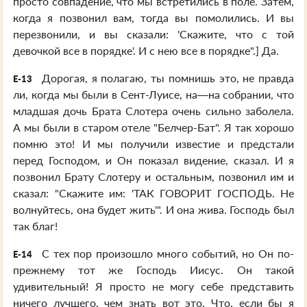
просто совпадение, что мы встретились в поле. Затем,
когда я позвонил вам, тогда вы помолились. И вы
перезвонили, и вы сказали: 'Скажите, что с той
девочкой все в порядке'. И с нею все в порядке".] Да.
Дорогая, я полагаю, ты помнишь это, не правда
E-13
ли, когда мы были в Сент-Луисе, на—на собрании, что
младшая дочь Брата Слотера очень сильно заболела.
А мы были в старом отеле "Белчер-Бат". Я так хорошо
помню это! И мы получили известие и предстали
перед Господом, и Он показал видение, сказал. И я
позвонил Брату Слотеру и остальным, позвонил им и
сказал: "Скажите им: 'ТАК ГОВОРИТ ГОСПОДЬ. Не
волнуйтесь, она будет жить'". И она жива. Господь был
так благ!
С тех пор произошло много событий, но Он по-
E-14
прежнему тот же Господь Иисус. Он такой
удивительный! Я просто не могу себе представить
ничего лучшего, чем знать вот это. Что, если бы я