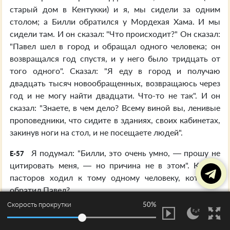
старый дом в Кентукки) и я, мы сидели за одним
столом; а Билли обратился у Мордехая Хама. И мы
сидели там. И он сказал: "Что происходит?" Он сказал:
"Павел шел в город и обращал одного человека; он
возвращался год спустя, и у него было тридцать от
того одного". Сказал: "Я еду в город и получаю
двадцать тысяч новообращенных, возвращаюсь через
год и не могу найти двадцати. Что-то не так". И он
сказал: "Знаете, в чем дело? Всему виной вы, ленивые
проповедники, что сидите в зданиях, своих кабинетах,
закинув ноги на стол, и не посещаете людей".
Я подумал: "Билли, это очень умно, — прошу не
E-57
цитировать меня, — но причина не в этом". Кто из
пасторов ходил к тому одному человеку, которого
обратил Павел?
50%
Скорость прокрутки
Причина заключалась не в этом. Вот причина.
E-58
Эти собрания сегодня, так называемые, и это