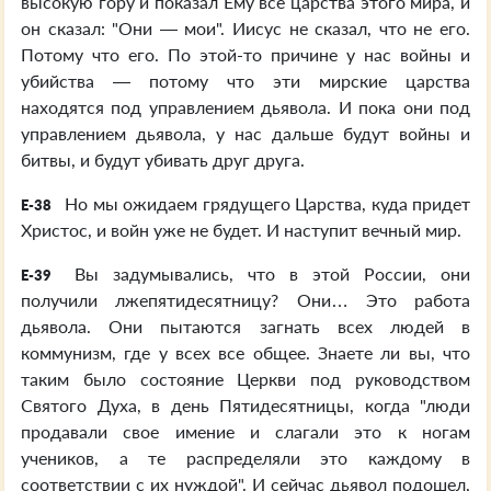
высокую гору и показал Ему все царства этого мира, и
он сказал: "Они — мои". Иисус не сказал, что не его.
Потому что его. По этой-то причине у нас войны и
убийства — потому что эти мирские царства
находятся под управлением дьявола. И пока они под
управлением дьявола, у нас дальше будут войны и
битвы, и будут убивать друг друга.
Но мы ожидаем грядущего Царства, куда придет
E-38
Христос, и войн уже не будет. И наступит вечный мир.
Вы задумывались, что в этой России, они
E-39
получили лжепятидесятницу? Они… Это работа
дьявола. Они пытаются загнать всех людей в
коммунизм, где у всех все общее. Знаете ли вы, что
таким было состояние Церкви под руководством
Святого Духа, в день Пятидесятницы, когда "люди
продавали свое имение и слагали это к ногам
учеников, а те распределяли это каждому в
соответствии с их нуждой". И сейчас дьявол подошел,