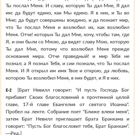
Ты послал Меня. И славу, которую Ты дал Мне, Я дал
им: да будут едино, как Мы едино. Я в них, и Ты во
Мне; да будут совершены воедино, и да познает мир,
что Ты послал Меня и возлюбил их, как возлюбил
Меня. Отче! которых Ты дал Мне, хочу, чтобы там, где
Я, и они были со Мною, да видят славу Мою, которую
Ты дал Мне, потому что возлюбил Меня прежде
основания мира. Отче праведный! и мир Тебя не
познал; а Я познал Тебя, и сии познали, что Ты послал
Меня. И Я открыл им имя Твое и открою, да любовь,
которою Ты возлюбил Меня, в них будет, и Я в них.
[Брат Невилл говорит: "И пусть Господь Бог
E-2
прибавит Своих благословений к прочтенной целой
главе, 17-й главе Евангелия от святого Иоанна".
Пробел на ленте. Собрание поет "Ближе влеки меня",
затем Брат Невилл приглашает Брата Бранхама и
говорит: "Пусть Бог благословит тебя, Брат Бранхам".
—Ред.]