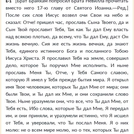
[Брат Бранхам попросил Брата Невилла прочитать
E-1
вместо него 17-ю главу от Святого Иоанна.—Ред.]
После сих слов Иисус возвел очи Свои на небо и
сказал: Отче! пришел час, прославь Сына Твоего, да и
Сын Твой прославит Тебя, Так как Ты дал Ему власть
над всякою плотью, да всему, что Ты дал Ему, даст Он
жизнь вечную. Сия же есть жизнь вечная, да знают
Тебя, единого истинного Бога и посланного Тобою
Иисуса Христа. Я прославил Тебя на земле, совершил
дело, которое Ты поручил Мне исполнить. И ныне
прославь Меня Ты, Отче, у Тебя Самого славою,
которую Я имел у Тебя прежде бытия мира. Я открыл
имя Твое человекам, которых Ты дал Мне от мира; они
были Твои, и Ты дал их Мне, и они сохранили слово
Твое. Ныне уразумели они, что все, что Ты дал Мне, от
Тебя есть, Ибо слова, которые Ты дал Мне, Я передал
им, и они приняли, и уразумели истинно, что Я исшел
от Тебя, и уверовали, что Ты послал Меня. Я о них
молю: не о всем мире молю, но о тех, которых Ты дал