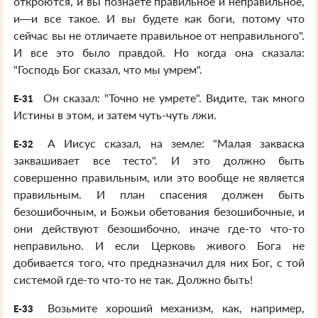
откроются, и вы познаете правильное и неправильное,
и—и все такое. И вы будете как боги, потому что
сейчас вы не отличаете правильное от неправильного".
И все это было правдой. Но когда она сказала:
"Господь Бог сказал, что мы умрем".
Он сказал: "Точно не умрете". Видите, так много
E-31
Истины в этом, и затем чуть-чуть лжи.
А Иисус сказал, на земле: "Малая закваска
E-32
заквашивает все тесто". И это должно быть
совершенно правильным, или это вообще не является
правильным. И план спасения должен быть
безошибочным, и Божьи обетования безошибочные, и
они действуют безошибочно, иначе где-то что-то
неправильно. И если Церковь живого Бога не
добивается того, что предназначил для них Бог, с той
системой где-то что-то не так. Должно быть!
Возьмите хороший механизм, как, например,
E-33