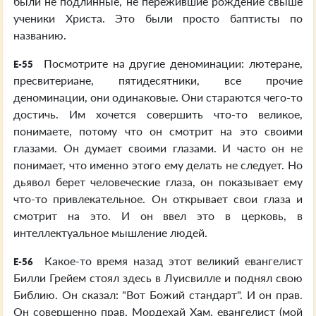
были не подлинные, не пережившие рождение свыше
ученики Христа. Это были просто баптисты по
названию.
Посмотрите на другие деноминации: лютеране,
E-55
пресвитериане, пятидесятники, все прочие
деноминации, они одинаковые. Они стараются чего-то
достичь. Им хочется совершить что-то великое,
понимаете, потому что он смотрит на это своими
глазами. Он думает своими глазами. И часто он не
понимает, что именно этого ему делать не следует. Но
дьявол берет человеческие глаза, он показывает ему
что-то привлекательное. Он открывает свои глаза и
смотрит на это. И он ввел это в церковь, в
интеллектуальное мышление людей.
Какое-то время назад этот великий евангелист
E-56
Билли Грейем стоял здесь в Луисвилле и поднял свою
Библию. Он сказал: "Вот Божий стандарт". И он прав.
Он совершенно прав. Мордехай Хам, евангелист (мой