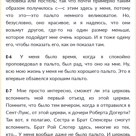
человека или постель; так что почти примерно таким
образом получилось с—с этим здесь у меня, потому
что это—это пальто немного великоватое. Но,
безусловно, оно красивое, и я надеюсь, что они
возьмут другое, где-то на один размер меньше,
которое подойдет мне очень хорошо. И я тоже одену
его, чтобы показать его, как он показал там.
У меня было время, когда я спокойно
E-6
проповедовал в пальто, был рад, что оно на мне. Ну,
всю мою жизнь у меня не было хорошего пальто. Это я
впервые обзавелся хорошим пальто.
Мне просто интересно, сможет ли эта церковь
E-7
вспомнить мой первый отъезд из этой церкви.
Помните, что было тем вечером, когда я отправился в
Сент-Луис, от этой церкви, к дочери Роберта Догерти?
Так вот, я полагаю, Сестра и Брат Спенсеры смогут
вспомнить. Брат Рой Слотер здесь, многие из тех,
кто... У меня вообще даже не было пальто. И церковь