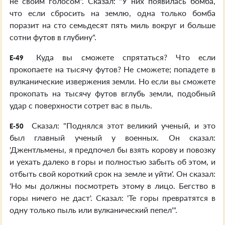
не своим голосом". Сказал: "У них появилась бомба,
что если сбросить на землю, одна только бомба
поразит на сто семьдесят пять миль вокруг и больше
сотни футов в глубину".
Куда вы сможете спрятаться? Что если
E-49
прокопаете на тысячу футов? Не сможете; попадете в
вулканические извержения земли. Но если вы сможете
прокопать на тысячу футов вглубь земли, подобный
удар с поверхности сотрет вас в пыль.
Сказал: "Поднялся этот великий ученый, и это
E-50
был главный ученый у военных. Он сказал:
'Джентльмены, я предпочел бы взять корову и повозку
и уехать далеко в горы и полностью забыть об этом, и
отбыть свой короткий срок на земле и уйти'. Он сказал:
'Но мы должны посмотреть этому в лицо. Бегство в
горы ничего не даст'. Сказал: 'Те горы превратятся в
одну только пыль или вулканический пепел'".