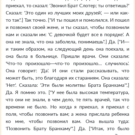
приехал, то сказал: 'Звонил Брат Слотер; ты ответишь?'
Сказал: 'Это один из лучших моих друзей', — или как-
то так".] Так точно. ["И ты пошел и помолился. И пошел
и позвонил своей жене, и ты сказал, чтобы позвонили
нам и сказали им: 'С девочкой будет все в порядке'. А
она не знала, что она заболела, понимаешь".] Да. ["И—
и таким образом, на следующий день она поехала, и
она была в больнице. Пришли врачи. Они сказали:
'Что-то произошло—что-то произошло... случилось'.
Она говорит: 'Да'. И они стали рассказывать, что
может быть, это благодаря их стараниям. Она сказала:
'Нет'. Сказала: 'Эти были молитвы Брата Бранхама'".]
Да. Я помню это. ["У нее была высокая температура,
что они не знали, в чем дело, те пять врачей, так что
времени не было. Но когда я приехал, я приехал с
поля, чтобы позвонить вам; а жена прислала ребенка
ко мне, чтобы позвонил вам. Она вышла туда:
'Позвонить Брату Бранхаму'".] Да. ["Итак, это было