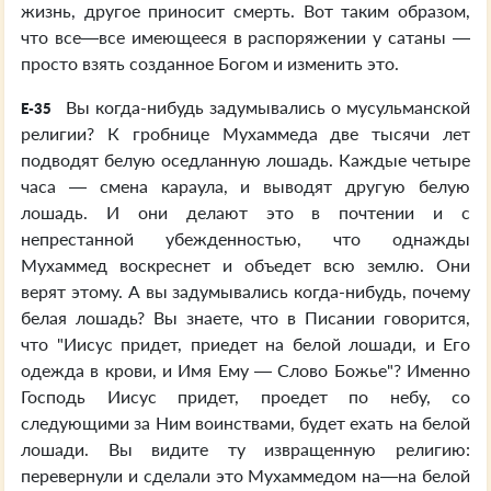
жизнь, другое приносит смерть. Вот таким образом,
что все—все имеющееся в распоряжении у сатаны —
просто взять созданное Богом и изменить это.
Вы когда-нибудь задумывались о мусульманской
E-35
религии? К гробнице Мухаммеда две тысячи лет
подводят белую оседланную лошадь. Каждые четыре
часа — смена караула, и выводят другую белую
лошадь. И они делают это в почтении и с
непрестанной убежденностью, что однажды
Мухаммед воскреснет и объедет всю землю. Они
верят этому. А вы задумывались когда-нибудь, почему
белая лошадь? Вы знаете, что в Писании говорится,
что "Иисус придет, приедет на белой лошади, и Его
одежда в крови, и Имя Ему — Слово Божье"? Именно
Господь Иисус придет, проедет по небу, со
следующими за Ним воинствами, будет ехать на белой
лошади. Вы видите ту извращенную религию:
перевернули и сделали это Мухаммедом на—на белой