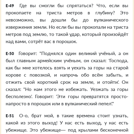
Где вы смогли бы спрятаться? Что, если вы
E-49
прокопаете на триста метров в глубину? Это
невозможно, вы дошли бы до вулканического
извержения земли. Но если бы вы прокопали на триста
метров под землю, то такой удар, который произойдёт
над вами, сотрёт вас в порошок.
Говорит: "Поднялся один великий учёный, а он
E-50
был главным армейским учёным, он сказал: 'Господа,
как бы мне хотелось взять и уехать за горы на старой
корове с повозкой, и напрочь обо всём забыть, и
отжить свой короткий срок на земле, и отойти'. Он
сказал: "Но нам этого не избежать. Уезжать за горы
бесполезно'. Говорит: 'Эти горы превратятся просто-
напросто в порошок или в вулканический пепел'."
О-о, брат мой, в такие времена стоит узнать,
E-51
какой из этого выход! У нас есть выход, у нас есть
убежище. Это убежище— под крылами бесконечной