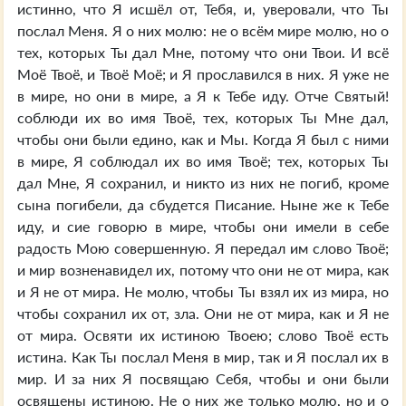
истинно, что Я исшёл от, Тебя, и, уверовали, что Ты
послал Меня. Я о них молю: не о всём мире молю, но о
тех, которых Ты дал Мне, потому что они Твои. И всё
Моё Твоё, и Твоё Моё; и Я прославился в них. Я уже не
в мире, но они в мире, а Я к Тебе иду. Отче Святый!
соблюди их во имя Твоё, тех, которых Ты Мне дал,
чтобы они были едино, как и Мы. Когда Я был с ними
в мире, Я соблюдал их во имя Твоё; тех, которых Ты
дал Мне, Я сохранил, и никто из них не погиб, кроме
сына погибели, да сбудется Писание. Ныне же к Тебе
иду, и сие говорю в мире, чтобы они имели в себе
радость Мою совершенную. Я передал им слово Твоё;
и мир возненавидел их, потому что они не от мира, как
и Я не от мира. Не молю, чтобы Ты взял их из мира, но
чтобы сохранил их от, зла. Они не от мира, как и Я не
от мира. Освяти их истиною Твоею; слово Твоё есть
истина. Как Ты послал Меня в мир, так и Я послал их в
мир. И за них Я посвящаю Себя, чтобы и они были
освящены истиною. Не о них же только молю, но и о