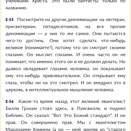
учениками Христа. Это были баптисты только по
названию.
Посмотрите на другие деноминации: на лютеран,
E-55
пресвитериан, пятидесятников, на все прочие
деноминации — у них то же самое. Они пытаются
чего-то достичь. Они хотят сделать что-нибудь
великое (понимаете?), потому что он смотрит своими
глазами. Он мыслит глазами. И очень часто он не
понимает, что именно этого он и не должен делать. Но
дьявол овладевает глазами человека, он показывает
ему что-нибудь привлекательное. Он открывает ему
глаза, чтобы он на это смотрел. И он внедрил это в
церковь, в интеллектуальное мышление человека.
Какое-то время назад этот великий евангелист
E-56
Билли Грэхам стоял здесь, в Луисвилле, и поднял
Библию. Он сказал: "Вот Это Божий стандарт". И он
прав. Он совершенно прав. Мы с евангелистом
Мардохеем Хэммом (а он — мой земляк из "старого