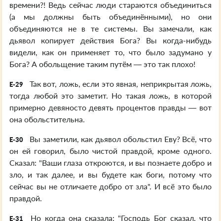
времени?! Ведь сейчас люди стараются объединиться
(а мы должны быть объединёнными), но они
объединяются не в те системы. Вы замечали, как
дьявол копирует действия Бога? Вы когда-нибудь
видели, как он применяет то, что было задумано у
Бога? А обольщение таким путём — это так плохо!
Так вот, ложь, если это явная, неприкрытая ложь,
E-29
тогда любой это заметит. Но такая ложь, в которой
примерно девяносто девять процентов правды — вот
она обольстительна.
Вы заметили, как дьявол обольстил Еву? Всё, что
E-30
он ей говорил, было чистой правдой, кроме одного.
Сказал: "Ваши глаза откроются, и вы познаете добро и
зло, и так далее, и вы будете как боги, потому что
сейчас вы не отличаете добро от зла". И всё это было
правдой.
Но когда она сказала: "Господь Бог сказал, что
E-31