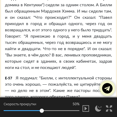
домика в Кентукки") сидели за одним столом. А Билли
был обращенным Мардохея Хэмма. И мы сидели там,
и он сказал: "Что происходит?" Он сказал: "Павел
приходил в город и обращал одного, через год он
возвращался, и от этого одного у него было тридцать".
Говорит: "Я приезжаю в город, и у меня двадцать
тысяч обращенных, через год возвращаюсь и не могу
найти и двадцати. Что-то не в порядке". И он сказал:
"Вы знаете, в чём дело? В вас, ленивых проповедниках,
которые сидят в зданиях, в своих кабинетах, задрав
ноги на стол, и не посещают людей".
Я подумал: "Билли, с интеллектуальной стороны
E-57
это очень хорошо, — пожалуйста, не цитируйте меня,
— но дело не в этом". Какие же пасторы посещали
того одного, которого обратил Павел?
50%
Скорость прокрутки
Дело было не в том, а вот в чём. Эти так
E-58
называемые сегодняшние собрания, (а это