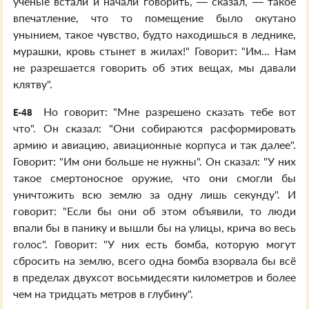
учёные встали и начали говорить, — сказал, — такое
впечатление, что то помещение было окутано
унынием, такое чувство, будто находишься в леднике,
мурашки, кровь стынет в жилах!" Говорит: "Им... Нам
не разрешается говорить об этих вещах, мы давали
клятву".
Но говорит: "Мне разрешено сказать тебе вот
E-48
что". Он сказал: "Они собираются расформировать
армию и авиацию, авиационные корпуса и так далее".
Говорит: "Им они больше не нужны". Он сказал: "У них
такое смертоносное оружие, что они смогли бы
уничтожить всю землю за одну лишь секунду". И
говорит: "Если бы они об этом объявили, то люди
впали бы в панику и вышли бы на улицы, крича во весь
голос". Говорит: "У них есть бомба, которую могут
сбросить на землю, всего одна бомба взорвала бы всё
в пределах двухсот восьмидесяти километров и более
чем на тридцать метров в глубину".