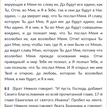
верующих в Меня по слову их, Да будут все едино, как
Ты, Отче, во Мне, и Я в Тебе, так и они да будут в Нас
едино, — да уверует мир, что Ты послал Меня. И славу,
которую Ты дал Мне, Я дал им: да будут едино, как
Мы едино. Я в них, и Ты во Мне; да будут совершены
воедино, и да познает мир, что Ты послал Меня и
возлюбил их, как возлюбил Меня. Отче! которых Ты
дал Мне, хочу, чтобы там, где Я, и они были со Мною,
да видят славу Мою, которую Ты дал Мне, потому что
возлюбил Меня прежде основания мира. Отче
праведный! и мир Тебя не познал; а Я познал Тебя, и
сии познали, что Ты послал Меня. И Я открыл им имя
Твоё и открою, да любовь, которою Ты возлюбил
Меня, в них будет, и Я в них.
[Брат Невилл говорит: "И пусть Господь добавит
E-2
Своего благословения ко всей прочитанной главе, 17-й
главе Евангелия от святого Иоанна". Пробел на ленте.
Брат Невилл представляет брата Бранхама и говорит: