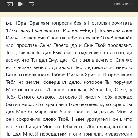
00:00
/ 0:00
[Брат Бранхам попросил брата Невилла прочитать
E-1
17-ю главу Евангелия от Иоанна—Ред.] После сих слов
Иисус возвёл очи Свои на небо и сказал: Отче! пришёл
час, прославь Сына Твоего, да и Сын Твой прославит,
Тебя, Так как Ты дал Ему власть над всякою плотью, да
всему, что Ты дал Ему, даст Он жизнь вечную. Сия же
есть жизнь вечная, да знают Тебя, единого истинного
Бога, и посланного Тобою Иисуса Христа. Я прославил
Тебя на земле, совершил дело, которое Ты поручил
Мне исполнить. И ныне прославь Меня Ты, Отче, у
Тебя Самого славою, которую Я имел у Тебя прежде
бытия мира. Я открыл имя Твоё человекам, которых Ты
дал Мне от мира; они были Твои, и Ты дал их Мне, и
они сохранили слово Твоё. Ныне уразумели они, что
всё, что Ты дал Мне, от Тебя есть, Ибо слова, которые
Ты дал Мне, Я передал им, и они приняли, и уразумели