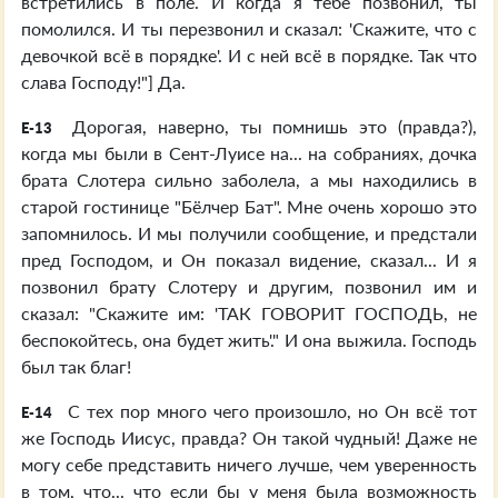
встретились в поле. И когда я тебе позвонил, ты
помолился. И ты перезвонил и сказал: 'Скажите, что с
девочкой всё в порядке'. И с ней всё в порядке. Так что
слава Господу!"] Да.
Дорогая, наверно, ты помнишь это (правда?),
E-13
когда мы были в Сент-Луисе на... на собраниях, дочка
брата Слотера сильно заболела, а мы находились в
старой гостинице "Бёлчер Бат". Мне очень хорошо это
запомнилось. И мы получили сообщение, и предстали
пред Господом, и Он показал видение, сказал... И я
позвонил брату Слотеру и другим, позвонил им и
сказал: "Скажите им: 'ТАК ГОВОРИТ ГОСПОДЬ, не
беспокойтесь, она будет жить'." И она выжила. Господь
был так благ!
С тех пор много чего произошло, но Он всё тот
E-14
же Господь Иисус, правда? Он такой чудный! Даже не
могу себе представить ничего лучше, чем уверенность
в том, что... что если бы у меня была возможность