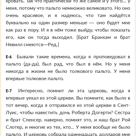
кровать. Так что практически то же самое и у этого... у
меня, потому что пальто немножко великовато. Но оно
очень красивое, и я надеюсь, что там найдётся
буквально на один размер меньше — оно будет мне
как раз в пору. И я в нём тоже выйду, чтобы показать
его, как он тогда выходил. [Брат Бранхам и брат
Невилл смеются—Ред.]
Бывали такие времена, когда я проповедовал в
E-6
пальто (да-да), был рад, что был в нём. Но у меня
никогда в жизни не было толкового пальто. У меня
впервые толковое пальто.
Интересно, помнит ли эта церковь, когда я
E-7
впервые уехал из этой церкви. Вы помните, как было в
тот вечер, когда я отправился из этой церкви в Сент-
Луис, чтобы навестить дочь Роберта Догерти? Сестра
и брат Спенсер, наверно, помнят это, и наш брат Рой
Слотер, и многие из тех, кто... У меня вообще не было
пальто. И церковь собрала одиннадцать долларов мне