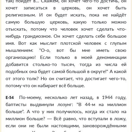
так) пойдёт в... Скажем, он хочет чего-то достичь, он
хочет записаться в церковь, он хочет быть
религиозным. И он будет искать, пока не найдёт
самую большую церковь, какую только можно
отыскать, потому что человек хочет сделать что-
нибудь грандиозное. Он хочет сделать себе большое
имя. Вот как мыслит плотской человек с глупым
мышлением: "О-о, вот бы мне иметь свою
организацию! Если только в моей деноминации
добавится столько-то тысяч, тогда из числа ей
подобных она будет самой большой в округе!" А какой
от этого толк? Но он считает, что достигает чего-то,
потому что он набирает всё больше.
По-моему, несколько лет назад, в 1944 году,
E-54
баптисты выдвинули лозунг: "В 44-м на миллион
больше". А что у них получилось, когда их стало на
миллион больше? — Всё равно, что вступали в ложу,
если они не были настоящими, зановорождёнными