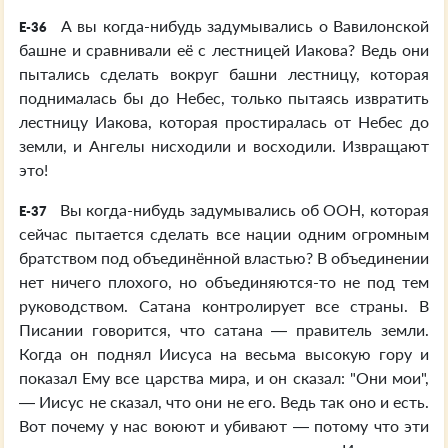
А вы когда-нибудь задумывались о Вавилонской
E-36
башне и сравнивали её с лестницей Иакова? Ведь они
пытались сделать вокруг башни лестницу, которая
поднималась бы до Небес, только пытаясь извратить
лестницу Иакова, которая простиралась от Небес до
земли, и Ангелы нисходили и восходили. Извращают
это!
Вы когда-нибудь задумывались об ООН, которая
E-37
сейчас пытается сделать все нации одним огромным
братством под объединённой властью? В объединении
нет ничего плохого, но объединяются-то не под тем
руководством. Сатана контролирует все страны. В
Писании говорится, что сатана — правитель земли.
Когда он поднял Иисуса на весьма высокую гору и
показал Ему все царства мира, и он сказал: "Они мои",
— Иисус не сказал, что они не его. Ведь так оно и есть.
Вот почему у нас воюют и убивают — потому что эти