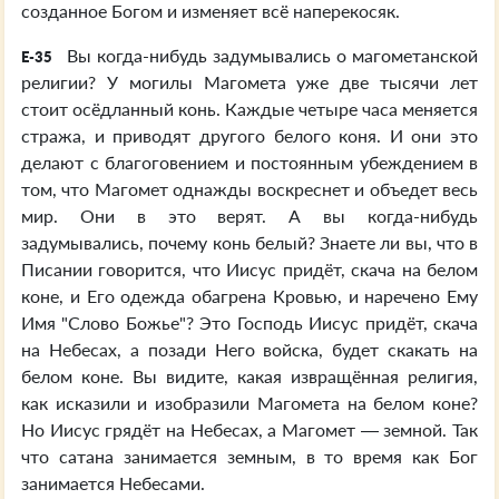
созданное Богом и изменяет всё наперекосяк.
Вы когда-нибудь задумывались о магометанской
E-35
религии? У могилы Магомета уже две тысячи лет
стоит осёдланный конь. Каждые четыре часа меняется
стража, и приводят другого белого коня. И они это
делают с благоговением и постоянным убеждением в
том, что Магомет однажды воскреснет и объедет весь
мир. Они в это верят. А вы когда-нибудь
задумывались, почему конь белый? Знаете ли вы, что в
Писании говорится, что Иисус придёт, скача на белом
коне, и Его одежда обагрена Кровью, и наречено Ему
Имя "Слово Божье"? Это Господь Иисус придёт, скача
на Небесах, а позади Него войска, будет скакать на
белом коне. Вы видите, какая извращённая религия,
как исказили и изобразили Магомета на белом коне?
Но Иисус грядёт на Небесах, а Магомет — земной. Так
что сатана занимается земным, в то время как Бог
занимается Небесами.