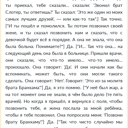
ты приехал, тебе сказали... сказали: 'Звонил брат
Слотер, ты ответишь?' Ты сказал: 'Это же один из моих
самых лучших друзей', — или как-то так".] Так точно.
["И ты пошёл и помолился. Ты потом позвонил своей
жене, и ты сказал позвонить нам и сказать, что с
девочкой будет всё в порядке. А она не знала, что она
была больна. Понимаете?"] Да. ["И... Так что она... на
следующий день она была в больнице. Пришли врачи,
они сказали, что что-то имело... что-то имело...
произошло. Она говорит: 'Да'. И они начали как бы
вспоминать, может быть, что они могли такого
сделать. Она говорит: 'Нет'. Говорит: 'Это из-за молитв
брата Бранхама'."] Да, я это помню. ["У неё был жар, а
на тот момент они не знали, в чём было дело (те пять
врачей). Но когда я пришёл, я вернулся с поля, чтобы
позвонить тебе, и жена послала за мной ребёнка,
чтобы я тебе позвонил. Она попросила меня: 'Позвони
брату Бранхаму'."] Да. ["Так что чисто случайно мы