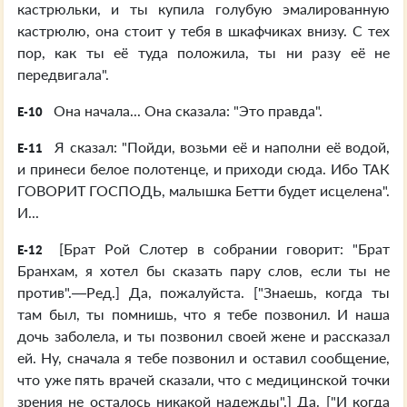
кастрюльки, и ты купила голубую эмалированную
кастрюлю, она стоит у тебя в шкафчиках внизу. С тех
пор, как ты её туда положила, ты ни разу её не
передвигала".
Она начала... Она сказала: "Это правда".
E-10
Я сказал: "Пойди, возьми её и наполни её водой,
E-11
и принеси белое полотенце, и приходи сюда. Ибо ТАК
ГОВОРИТ ГОСПОДЬ, малышка Бетти будет исцелена".
И...
[Брат Рой Слотер в собрании говорит: "Брат
E-12
Бранхам, я хотел бы сказать пару слов, если ты не
против".—Ред.] Да, пожалуйста. ["Знаешь, когда ты
там был, ты помнишь, что я тебе позвонил. И наша
дочь заболела, и ты позвонил своей жене и рассказал
ей. Ну, сначала я тебе позвонил и оставил сообщение,
что уже пять врачей сказали, что с медицинской точки
зрения не осталось никакой надежды".] Да. ["И когда