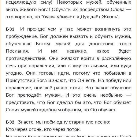
исцеляющую силу! Некоторых мужей, обученных
знать живого Бога! Обучать их посредством Слова —
это хорошо, но "буква убивает, а Дух даёт Жизнь".
И прежде чем у нас может возникнуть это
E-31
пробуждение, Бог должен вызвать и обучить мужей,
обученных Богом мужей для донесения этого
Послания. И им неважно, какое будет
противодействие. Они желают войти в раскалённую
печь при поражении, или в яму со львами, или куда
угодно. Они готовы идти, потому что побывали в
Присутствии Бога и знают, что Он есть. На победу или
поражение, они всё равно стоят. Вот какое обучение
Бог преподаёт мужам. И это очень необычно —
представить, что Бог сделал бы это, что Бог обучает
Своих мужей подобным образом, но Он обучает.
Знаете, мы поём одну старинную песню:
E-32
Кто через огонь, кто через поток,
Но через Кровь проводит всех Бог. Бог проводит Свой