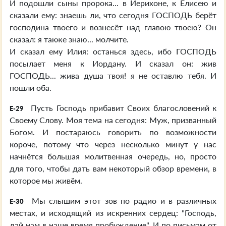
И подошли сыны пророка... в Иерихоне, к Елисею и
сказали ему: знаешь ли, что сегодня ГОСПОДЬ берёт
господина твоего и вознесёт над главою твоею? Он
сказал: я также знаю... молчите.
И сказал ему Илия: останься здесь, ибо ГОСПОДЬ
посылает меня к Иордану. И сказал он: жив
ГОСПОДЬ... жива душа твоя! я не оставлю тебя. И
пошли оба.
Пусть Господь прибавит Своих благословений к
E-29
Своему Слову. Моя тема на сегодня: Муж, призванный
Богом. И постараюсь говорить по возможности
короче, потому что через несколько минут у нас
начнётся большая молитвенная очередь, но, просто
для того, чтобы дать вам некоторый обзор времени, в
которое мы живём.
Мы слышим этот зов по радио и в различных
E-30
местах, и исходящий из искренних сердец: "Господь,
дай нам в наше время пробуждение". И по письмам от