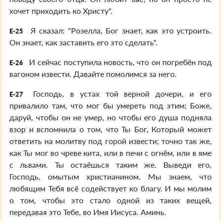
хочет приходить ко Христу".
Я сказал: "Розелла, Бог знает, как это устроить.
E-25
Он знает, как заставить его это сделать".
И сейчас поступила новость, что он погребён под
E-26
вагоном извести. Давайте помолимся за него.
Господь, в устах той верной дочери, и его
E-27
привалило там, что мог бы умереть под этим; Боже,
даруй, чтобы он не умер, но чтобы его душа подняла
взор и вспомнила о том, что Ты Бог, Который может
ответить на молитву под горой извести; точно так же,
как Ты мог во чреве кита, или в печи с огнём, или в яме
с львами. Ты остаёшься таким же. Выведи его,
Господь, омытым христианином. Мы знаем, что
любящим Тебя всё содействует ко благу. И мы молим
о том, чтобы это стало одной из таких вещей,
передавая это Тебе, во Имя Иисуса. Аминь.