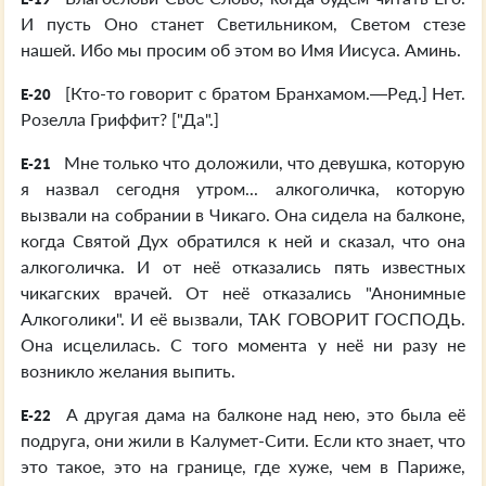
И пусть Оно станет Светильником, Светом стезе
нашей. Ибо мы просим об этом во Имя Иисуса. Аминь.
[Кто-то говорит с братом Бранхамом.—Ред.] Нет.
E-20
Розелла Гриффит? ["Да".]
Мне только что доложили, что девушка, которую
E-21
я назвал сегодня утром... алкоголичка, которую
вызвали на собрании в Чикаго. Она сидела на балконе,
когда Святой Дух обратился к ней и сказал, что она
алкоголичка. И от неё отказались пять известных
чикагских врачей. От неё отказались "Анонимные
Алкоголики". И её вызвали, ТАК ГОВОРИТ ГОСПОДЬ.
Она исцелилась. С того момента у неё ни разу не
возникло желания выпить.
А другая дама на балконе над нею, это была её
E-22
подруга, они жили в Калумет-Сити. Если кто знает, что
это такое, это на границе, где хуже, чем в Париже,