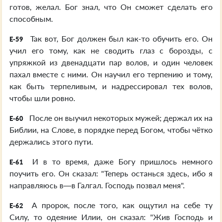
готов, желал. Бог знал, что Он сможет сделать его
способным.
Так вот, Бог должен был как-то обучить его. Он
E-59
учил его тому, как не сводить глаз с борозды, с
упряжкой из двенадцати пар волов, и один человек
пахал вместе с ними. Он научил его терпению и тому,
как быть терпеливым, и надрессировал тех волов,
чтобы шли ровно.
После он выучил некоторых мужей; держал их на
E-60
Библии, на Слове, в порядке перед Богом, чтобы чётко
держались этого пути.
И в то время, даже Богу пришлось немного
E-61
поучить его. Он сказал: "Теперь останься здесь, ибо я
направляюсь в—в Галгал. Господь позвал меня".
А пророк, после того, как ощутил на себе ту
E-62
Силу, то одеяние Илии, он сказал: "Жив Господь и