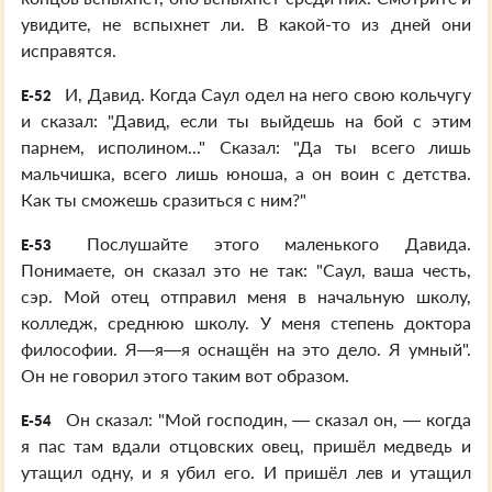
увидите, не вспыхнет ли. В какой-то из дней они
исправятся.
И, Давид. Когда Саул одел на него свою кольчугу
E-52
и сказал: "Давид, если ты выйдешь на бой с этим
парнем, исполином..." Сказал: "Да ты всего лишь
мальчишка, всего лишь юноша, а он воин с детства.
Как ты сможешь сразиться с ним?"
Послушайте этого маленького Давида.
E-53
Понимаете, он сказал это не так: "Саул, ваша честь,
сэр. Мой отец отправил меня в начальную школу,
колледж, среднюю школу. У меня степень доктора
философии. Я—я—я оснащён на это дело. Я умный".
Он не говорил этого таким вот образом.
Он сказал: "Мой господин, — сказал он, — когда
E-54
я пас там вдали отцовских овец, пришёл медведь и
утащил одну, и я убил его. И пришёл лев и утащил