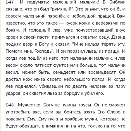
И подумать: маленький мальчик! В Библии
E-47
сказано, что он был "румяный". Это значит, что он был
совсем маленький паренёк, с небольшой пращей. Вам
известно, что это такое — кусок кожи с верёвками по
бокам. И голодный лев, уже почувствовавший вкус
крови в своей пасти, примчался и схватил овцу. Давид
поднял взор к Богу и сказал: "Мне нельзя терять эту.
Помоги мне, Господь". И он поразил льва, из пращи. И
когда лев пошёл на него, тот маленький мальчик, и лев
весом около пятисот фунтов или больше, тот мальчик
весил, может быть, семьдесят или восемьдесят. Он
достал нож из-за своего небольшого пояса. И когда
лев поднялся, убивавший по десять человек за пару
ударов, он схватил льва за бороду и убил его.
Мужество! Богу не нужны трусы. Он не сможет
E-48
употребить вас, если вы боитесь взять Его Слово и
поверить Ему. Ему нужны храбрые мужи, которые не
будут обращать внимания ни на что, только на то, что