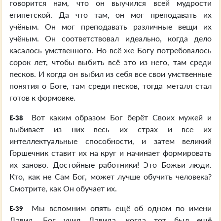
говорится нам, что он выучился всей мудрости
египетской. Да что там, он мог преподавать их
учёным. Он мог преподавать различные вещи их
учёным. Он соответствовал идеально, когда дело
касалось умственного. Но всё же Богу потребовалось
сорок лет, чтобы выбить всё это из него, там среди
песков. И когда он выбил из себя все свои умственные
понятия о Боге, там среди песков, тогда металл стал
готов к формовке.
Вот каким образом Бог берёт Своих мужей и
E-38
выбивает из них весь их страх и все их
интеллектуальные способности, и затем великий
Горшечник ставит их на круг и начинает формировать
их заново. Достойные работники! Это Божьи люди.
Кто, как не Сам Бог, может лучше обучить человека?
Смотрите, как Он обучает их.
Мы вспомним опять ещё об одном по имени
E-39
Давид. Бог учил Давида, когда тот был ещё