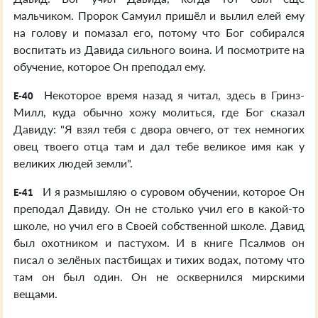
мальчиком. Пророк Самуил пришёл и вылил елей ему
на голову и помазал его, потому что Бог собирался
воспитать из Давида сильного воина. И посмотрите на
обучение, которое Он преподал ему.
Некоторое время назад я читал, здесь в Гринз-
E-40
Милл, куда обычно хожу молиться, где Бог сказал
Давиду: "Я взял тебя с двора овчего, от тех немногих
овец твоего отца там и дал тебе великое имя как у
великих людей земли".
И я размышляю о суровом обучении, которое Он
E-41
преподал Давиду. Он не столько учил его в какой-то
школе, но учил его в Своей собственной школе. Давид
был охотником и пастухом. И в книге Псалмов он
писал о зелёных пастбищах и тихих водах, потому что
там он был один. Он не осквернился мирскими
вещами.