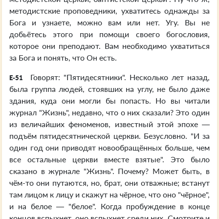
методистские проповедники, ухватитесь однажды за
Бога и узнаете, можно вам или нет. Угу. Вы не
добьётесь этого при помощи своего богословия,
которое они преподают. Вам необходимо ухватиться
за Бога и понять, что Он есть.
Говорят: "Пятидесятники". Несколько лет назад,
E-51
была группа людей, стоявших на углу, не было даже
здания, куда они могли бы попасть. Но вы читали
журнал "Жизнь", недавно, что о них сказали? Это один
из величайших феноменов, известный этой эпохе —
подъём пятидесятнической церкви. Безусловно. "И за
один год они приводят новообращённых больше, чем
все остальные церкви вместе взятые". Это было
сказано в журнале "Жизнь". Почему? Может быть, в
чём-то они путаются, но, брат, они отважные; встанут
там лицом к лицу и скажут на чёрное, что оно "чёрное",
и на белое — "белое". Когда пробуждение в конце
концов вспыхнет, оно вспыхнет среди них. Смотрите и