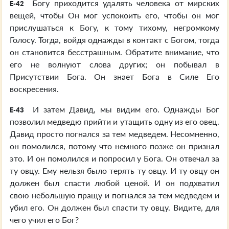
Богу приходится удалять человека от мирских
E-42
вещей, чтобы Он мог успокоить его, чтобы он мог
прислушаться к Богу, к тому тихому, негромкому
Голосу. Тогда, войдя однажды в контакт с Богом, тогда
он становится бесстрашным. Обратите внимание, что
его не волнуют слова других; он побывал в
Присутствии Бога. Он знает Бога в Силе Его
воскресения.
И затем Давид, мы видим его. Однажды Бог
E-43
позволил медведю прийти и утащить одну из его овец.
Давид просто погнался за тем медведем. Несомненно,
он помолился, потому что немного позже он признал
это. И он помолился и попросил у Бога. Он отвечал за
ту овцу. Ему нельзя было терять ту овцу. И ту овцу он
должен был спасти любой ценой. И он подхватил
свою небольшую пращу и погнался за тем медведем и
убил его. Он должен был спасти ту овцу. Видите, для
чего учил его Бог?