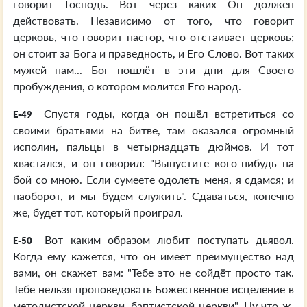
говорит Господь. Вот через каких Он должен
действовать. Независимо от того, что говорит
церковь, что говорит пастор, что отстаивает церковь;
он стоит за Бога и праведность, и Его Слово. Вот таких
мужей нам... Бог пошлёт в эти дни для Своего
пробуждения, о котором молится Его народ.
Спустя годы, когда он пошёл встретиться со
E-49
своими братьями на битве, там оказался огромный
исполин, пальцы в четырнадцать дюймов. И тот
хвастался, и он говорил: "Выпустите кого-нибудь на
бой со мною. Если сумеете одолеть меня, я сдамся; и
наоборот, и мы будем служить". Сдаваться, конечно
же, будет тот, который проиграл.
Вот каким образом любит поступать дьявол.
E-50
Когда ему кажется, что он имеет преимущество над
вами, он скажет вам: "Тебе это не сойдёт просто так.
Тебе нельзя проповедовать Божественное исцеление в
методистской церкви, баптистской церкви". Ну что ж,