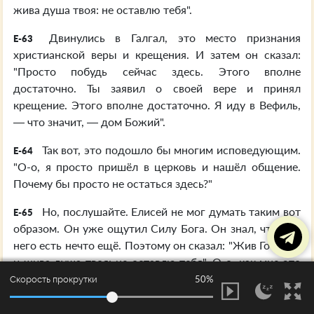
жива душа твоя: не оставлю тебя".
Двинулись в Галгал, это место признания
E-63
христианской веры и крещения. И затем он сказал:
"Просто побудь сейчас здесь. Этого вполне
достаточно. Ты заявил о своей вере и принял
крещение. Этого вполне достаточно. Я иду в Вефиль,
— что значит, — дом Божий".
Так вот, это подошло бы многим исповедующим.
E-64
"О-о, я просто пришёл в церковь и нашёл общение.
Почему бы просто не остаться здесь?"
Но, послушайте. Елисей не мог думать таким вот
E-65
образом. Он уже ощутил Силу Бога. Он знал, что для
него есть нечто ещё. Поэтому он сказал: "Жив Господь
и жива душа твоя: не оставлю тебя". О-о, как мне это
нравится!
50%
Скорость прокрутки
И он пришёл в Вефиль, в дом Божий, и там он
E-66