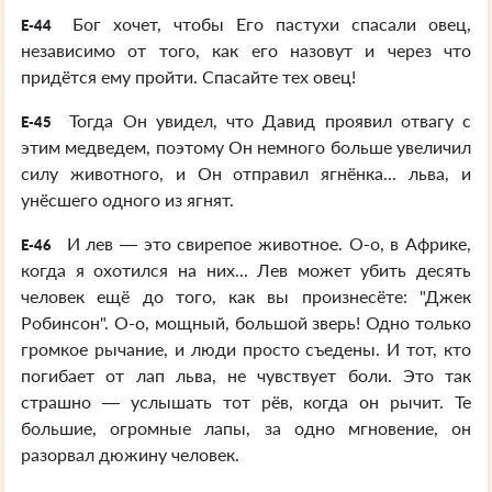
Бог хочет, чтобы Его пастухи спасали овец,
E-44
независимо от того, как его назовут и через что
придётся ему пройти. Спасайте тех овец!
Тогда Он увидел, что Давид проявил отвагу с
E-45
этим медведем, поэтому Он немного больше увеличил
силу животного, и Он отправил ягнёнка... льва, и
унёсшего одного из ягнят.
И лев — это свирепое животное. О-о, в Африке,
E-46
когда я охотился на них... Лев может убить десять
человек ещё до того, как вы произнесёте: "Джек
Робинсон". О-о, мощный, большой зверь! Одно только
громкое рычание, и люди просто съедены. И тот, кто
погибает от лап льва, не чувствует боли. Это так
страшно — услышать тот рёв, когда он рычит. Те
большие, огромные лапы, за одно мгновение, он
разорвал дюжину человек.