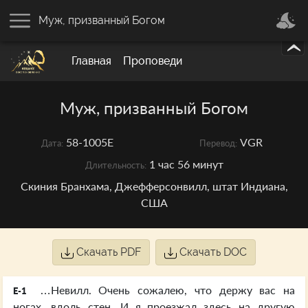
Муж, призванный Богом
Главная
Проповеди
Муж, призванный Богом
58-1005E
VGR
Дата:
Перевод:
1 час 56 минут
Длительность:
Скиния Бранхама, Джефферсонвилл, штат Индиана,
США
Скачать PDF
Скачать DOC
…Невилл. Очень сожалею, что держу вас на
E-1
ногах, вдоль стен. И я проезжал здесь на другую