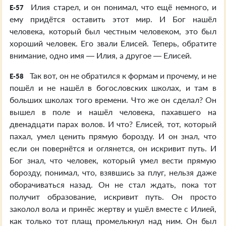
Илия старел, и он понимал, что ещё немного, и
E-57
ему придётся оставить этот мир. И Бог нашёл
человека, который был честным человеком, это был
хороший человек. Его звали Елисей. Теперь, обратите
внимание, одно имя — Илия, а другое — Елисей.
Так вот, он не обратился к формам и прочему, и не
E-58
пошёл и не нашёл в богословских школах, и там в
больших школах того времени. Что же он сделал? Он
вышел в поле и нашёл человека, пахавшего на
двенадцати парах волов. И что? Елисей, тот, который
пахал, умел ценить прямую борозду. И он знал, что
если он повернётся и оглянется, он искривит путь. И
Бог знал, что человек, который умел вести прямую
борозду, понимал, что, взявшись за плуг, нельзя даже
оборачиваться назад. Он не стал ждать, пока тот
получит образование, искривит путь. Он просто
заколол вола и принёс жертву и ушёл вместе с Илией,
как только тот плащ промелькнул над ним. Он был