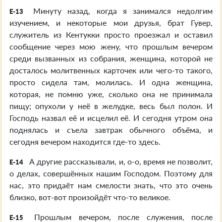
Минуту назад, когда я занимался недолгим
E-13
изучением, и некоторые мои друзья, брат Гувер,
служитель из Кентукки просто проезжал и оставил
сообщение через мою жену, что прошлым вечером
среди вызванных из собрания, женщина, которой не
досталось молитвенных карточек или чего-то такого,
просто сидела там, молилась. И одна женщина,
которая, не помню уже, сколько она не принимала
пищу; опухоли у неё в желудке, весь был полон. И
Господь назвал её и исцелил её. И сегодня утром она
поднялась и съела завтрак обычного объёма, и
сегодня вечером находится где-то здесь.
А другие рассказывали, и, о-о, время не позволит,
E-14
о делах, совершённых нашим Господом. Поэтому для
нас, это придаёт нам смелости знать, что это очень
близко, вот-вот произойдёт что-то великое.
Прошлым вечером, после служения, после
E-15