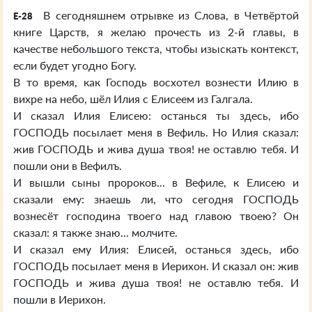
В сегодняшнем отрывке из Слова, в Четвёртой
E-28
книге Царств, я желаю прочесть из 2-й главы, в
качестве небольшого текста, чтобы изыскать контекст,
если будет угодно Богу.
В то время, как Господь восхотел вознести Илию в
вихре на небо, шёл Илия с Елисеем из Галгала.
И сказал Илия Елисею: останься ты здесь, ибо
ГОСПОДЬ посылает меня в Вефиль. Но Илия сказал:
жив ГОСПОДЬ и жива душа твоя! не оставлю тебя. И
пошли они в Вефилъ.
И вышли сыны пророков... в Вефиле, к Елисею и
сказали ему: знаешь ли, что сегодня ГОСПОДЬ
вознесёт господина твоего над главою твоею? Он
сказал: я также знаю... молчите.
И сказал ему Илия: Елисей, останься здесь, ибо
ГОСПОДЬ посылает меня в Иерихон. И сказал он: жив
ГОСПОДЬ и жива душа твоя! не оставлю тебя. И
пошли в Иерихон.