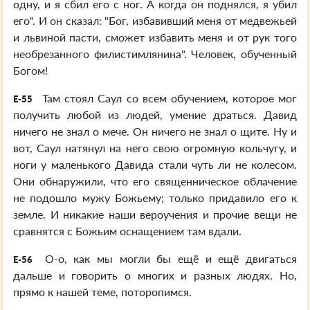
одну, и я сбил его с ног. А когда он поднялся, я убил
его". И он сказал: "Бог, избавивший меня от медвежьей
и львиной пасти, сможет избавить меня и от рук того
необрезанного филистимлянина". Человек, обученный
Богом!
Там стоял Саул со всем обучением, которое мог
E-55
получить любой из людей, умение драться. Давид
ничего не знал о мече. Он ничего не знал о щите. Ну и
вот, Саул натянул на него свою огромную кольчугу, и
ноги у маленького Давида стали чуть ли не колесом.
Они обнаружили, что его священническое облачение
не подошло мужу Божьему; только придавило его к
земле. И никакие наши вероучения и прочие вещи не
сравнятся с Божьим оснащением там вдали.
О-о, как мы могли бы ещё и ещё двигаться
E-56
дальше и говорить о многих и разных людях. Но,
прямо к нашей теме, поторопимся.