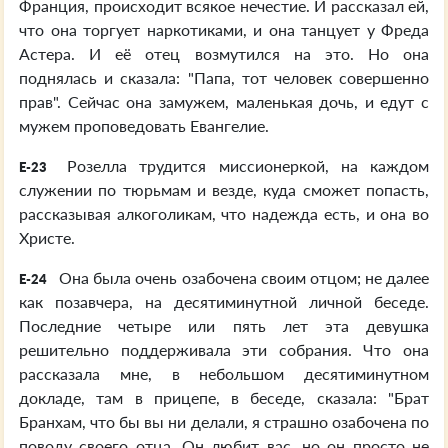
Франция, происходит всякое нечестие. И рассказал ей,
что она торгует наркотиками, и она танцует у Фреда
Астера. И её отец возмутился на это. Но она
поднялась и сказала: "Папа, тот человек совершенно
прав". Сейчас она замужем, маленькая дочь, и едут с
мужем проповедовать Евангелие.
Розелла трудится миссионеркой, на каждом
E-23
служении по тюрьмам и везде, куда сможет попасть,
рассказывая алкоголикам, что надежда есть, и она во
Христе.
Она была очень озабочена своим отцом; не далее
E-24
как позавчера, на десятиминутной личной беседе.
Последние четыре или пять лет эта девушка
решительно поддерживала эти собрания. Что она
рассказала мне, в небольшом десятиминутном
докладе, там в прицепе, в беседе, сказала: "Брат
Бранхам, что бы вы ни делали, я страшно озабочена по
поводу своего отца. Он любит вас, но он просто не