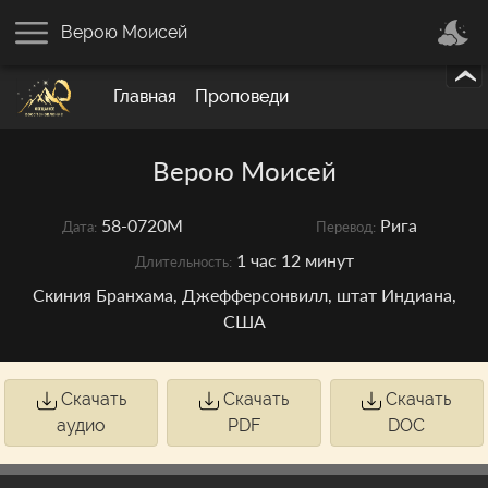
Верою Моисей
Главная
Проповеди
Верою Моисей
58-0720M
Рига
Дата:
Перевод:
1 час 12 минут
Длительность:
Скиния Бранхама, Джефферсонвилл, штат Индиана,
США
Скачать
Скачать
Скачать
аудио
PDF
DOC