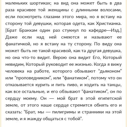
маленьких шортиках; на вид она может быть в два
раза красивее той женщины с длинными волосами,
если посмотреть глазами этого мира, но я встану на
сторону той девушки, которая одета, как Христианка.
[Брат Бранхам один раз стукнул по кафедре—Изд.]
Даже если над ней смеются и называют ее
фанатичкой, но я встану на ту сторону. По виду она
может быть не такой красивой, как та другая девушка,
но она что-то видит. Верою она видит Его, Который
невидим, Который руководит ее жизнью. Когда я вижу
человека на работе, которого обзывают “дьяконом”
или “проповедником”, или “фанатиком”, потому что он
отказывается курить и пить пиво, и ходить на танцы,
как все остальные, и его обзывают “фанатиком”, он по
сердцу моему. Он — мой брат в этой египетской
земле, от этого наше сердце стремится обнять его и
сказать: “Брат, мы — пилигримы и странники на этой
земле, и я жажду общаться с тобой”.