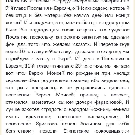
Послания к Евреям. В среду вечером мы говорили по
7-й главе Послания к Евреям, о “Мелхиседеке, который
без отца и без матери, без начала дней или конца
жизни”. И я подумал, что, может быть, сегодня утром
было бы подходящим снова открыть это чудесное
Послание, поскольку на прежних занятиях мы сделали
фон для того, что желаем сказать. И перепрыгнув
через 10-ю главу и 9-ю главу, где законы о жертве, мы
подойдем к месту о “вере”. И здесь в Послании к
Евреям, 11-й главе, начиная с 23-го стиха, мы читаем
вот что. Верою Моисей по рождении три месяца
скрываем был родителями своими, ибо видели они,
что дитя прекрасно, и не устрашились царского
повеления. Верою Моисей, пришед в возраст,
отказался называться сыном дочери фараоновой, И
лучше захотел страдать с народом Божиим, нежели
иметь временное, греховное наслаждение, И
поношение Христово почел большим для себя
богатством, нежели Египетские сокровища;…и