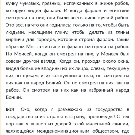
кучку чумазых, грязных, испачканных в жиже рабов,
которую видел фараон. И когда фараон и египтяне
смотрели на них, они были всего лишь кучкой рабов.
Это все, на что они годились; только на то, чтобы быть
людьми, месящими глину, чтобы делать из глины
кирпичи для городов, которые строил фараон. Таким
образом Мо-…египтяне и фараон смотрели на рабов.
Но Моисей, когда он смотрел на них, у Моисея был
совсем другой взгляд. Когда он, проходя около окна,
видел большие впадины на их лицах, слезы, текущие у
них по щекам, и их согнувшиеся тела, он смотрел на
них как на народ Божий. Он не смотрел на них как на
рабов. Он смотрел на них как на избранный народ
Божий.
О-о, когда я разъезжаю из государства в
E-24
государство и из страны в страну, проповедуя! С тех
пор как я вышел из дверей этой маленькой скинии,
являющейся межденоминационным обществом, где