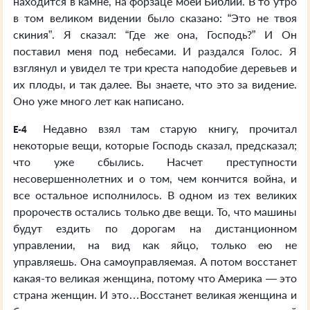
находится в камне, на форзаце моей Библии. В то утро
в том великом видении было сказано: “Это не твоя
скиния”. Я сказал: “Где же она, Господь?” И Он
поставил меня под небесами. И раздался Голос. Я
взглянул и увидел те три креста наподобие деревьев и
их плоды, и так далее. Вы знаете, что это за видение.
Оно уже много лет как написано.
Недавно взял там старую книгу, прочитал
E-4
некоторые вещи, которые Господь сказал, предсказал;
что уже сбылись. Насчет преступности
несовершеннолетних и о том, чем кончится война, и
все остальное исполнилось. В одном из тех великих
пророчеств остались только две вещи. То, что машины
будут ездить по дорогам на дистанционном
управлении, на вид как яйцо, только ею не
управляешь. Она самоуправляемая. А потом восстанет
какая-то великая женщина, потому что Америка — это
страна женщин. И это…Восстанет великая женщина и