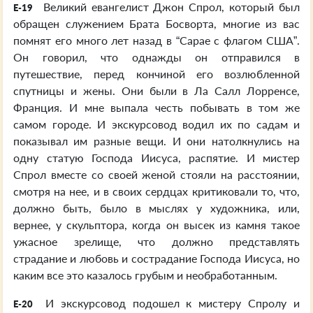
Великий евангелист Джон Спрол, который был
E-19
обращен служением Брата Босворта, многие из вас
помнят его много лет назад в “Сарае с флагом США”.
Он говорил, что однажды он отправился в
путешествие, перед кончиной его возлюбленной
спутницы и жены. Они были в Ла Салл Лорренсе,
Франция. И мне выпала честь побывать в том же
самом городе. И экскурсовод водил их по садам и
показывал им разные вещи. И они натолкнулись на
одну статую Господа Иисуса, распятие. И мистер
Спрол вместе со своей женой стояли на расстоянии,
смотря на нее, и в своих сердцах критиковали то, что,
должно быть, было в мыслях у художника, или,
вернее, у скульптора, когда он высек из камня такое
ужасное зрелище, что должно представлять
страдание и любовь и сострадание Господа Иисуса, но
каким все это казалось грубым и необработанным.
И экскурсовод подошел к мистеру Спролу и
E-20