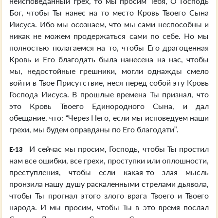
неисповеданный грех, то мы просим Тебя, О Господь
Бог, чтобы Ты нанес на то место Кровь Твоего Сына
Иисуса. Ибо мы осознаем, что мы сами неспособны и
никак не можем продержаться сами по себе. Но мы
полностью полагаемся на то, чтобы Его драгоценная
Кровь и Его благодать была нанесена на нас, чтобы
мы, недостойные грешники, могли однажды смело
войти в Твое Присутствие, неся перед собой эту Кровь
Господа Иисуса. В прошлые времена Ты признал, что
это Кровь Твоего Единородного Сына, и дал
обещание, что: “Через Него, если мы исповедуем наши
грехи, мы будем оправданы по Его благодати”.
И сейчас мы просим, Господь, чтобы Ты простил
E-13
нам все ошибки, все грехи, проступки или оплошности,
преступления, чтобы если какая-то злая мысль
пронзила нашу душу раскаленными стрелами дьявола,
чтобы Ты прогнал этого злого врага Твоего и Твоего
народа. И мы просим, чтобы Ты в это время послал