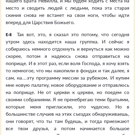
нашего Брата Невилла, и мы будем ходить с места на
место и сводить людей с людьми, пока эта старая
скиния снова не встанет на свои ноги, чтобы идти
вперед для Царствия Божьего.
Так вот, это, я сказал это потому, что сегодня
E-8
утром здесь находится наша группка. И сейчас я
собираюсь немного отдохнуть и вернуться как можно
скорее, потом я надеюсь снова отправиться на
поприще. И в этот раз, если воля Господа, я хочу взять
то немногое, что мы накопили в фондах и так далее, я
сам, на…эту программу миссии за рубежом. И купим
мне новую палатку, новое оборудование и отправлюсь
на поприще. Не от церкви к церкви, но поедем со
своими собраниями. Я не пренебрегаю теми братьями,
которые меня пригласили, это чудесно. Но в
большинстве случаев на этих съездах обнаруживаешь,
они говорят, что ты там будешь, и тогда приезжают
все твои друзья, а потом начинается большое