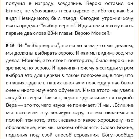
получил в награду воздаяние. Верою оставил он
Египет, не убоявшись гнева царского; ибо он, как бы
видя Невидимого, был тверд. Сегодня утром я хочу
взять предмет: “выбор верою”. И для темы я хочу взять
первые два слова 23-й главы: Верою Моисей.
И: “выбор верою”, почти во всем, что мы делаем,
E-15
мы должны выбирать верою. И как мы видим, все, что
делал Моисей, это стоит повторить, было верою, не
зрением, но верою. И причина, почему я сегодня утром
выбрал это для церкви в таком положении, в том, что
в наших…даже в наших школах и повсюду у нас было
очень много научного обучения. Из-за этого мы увели
людей от веры. Так вот, вера не доказывается наукой.
Вера — это то, чего наука не понимает. И мы…Если же
мы потеряем эту великую веру, то мы окажемся в
полной темноте, это…неважно какое хорошее у нас
образование, как мы можем объяснять Слово Божье,
подгоняя под свой способ верования. Богу вообще