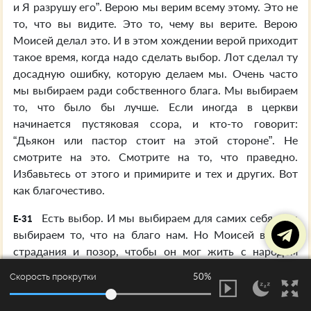
и Я разрушу его”. Верою мы верим всему этому. Это не
то, что вы видите. Это то, чему вы верите. Верою
Моисей делал это. И в этом хождении верой приходит
такое время, когда надо сделать выбор. Лот сделал ту
досадную ошибку, которую делаем мы. Очень часто
мы выбираем ради собственного блага. Мы выбираем
то, что было бы лучше. Если иногда в церкви
начинается пустяковая ссора, и кто-то говорит:
“Дьякон или пастор стоит на этой стороне”. Не
смотрите на это. Смотрите на то, что праведно.
Избавьтесь от этого и примирите и тех и других. Вот
как благочестиво.
Есть выбор. И мы выбираем для самих себя. Мы
E-31
выбираем то, что на благо нам. Но Моисей выбрал
страдания и позор, чтобы он мог жить с народом
Божьим. Подумайте об этом сейчас. Послушайте:
50%
Скорость прокрутки
“Выбрал страдания народа Божьего и посчитал это
бЄльшим сокровищем, ибо он был тверд, видя Его,