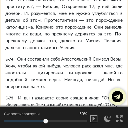
проститутка", — Библия, Откровение 17, у неё были
дочери. И, разумеется, мне не нужно углубляться в
детали об этом. Протестантизм — это порождение
католицизма. Конечно, это порождение. Они вынесли
многие их вещи, по-прежнему держатся за это. По-
прежнему делают это, далеко от Учения Писания,
далеко от апостольского Учения.
Они составили себе Апостольский Символ Веры.
E-74
Хочу, чтобы какой-нибудь человек рассказал мне, где
апостолы цитировали—цитировали какой-то
подобный символ веры. Никогда, никогда! Но вы
опираетесь на это.
И вы называете своих священников: "Отец". А
E-75
Иисус сказал: "Не называйте никого из людей: 'Отец'".
50%
Скорость прокрутки
И вы, вы выносите свои молитвенники,
E-76
протестанты и католики, и повторяете молитвы опять,