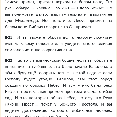
"Иисус придёт, приедет верхом на белом коне, Его
ризы обагрены кровью; Его Имя — Слово Божье". Но
вы понимаете, дьявол взял ту теорию и извратил её
для Мухаммеда. Но, поистине, Иисус приедет на
белом коне. Библия говорит, что Он приедет.
И вы можете обратиться к любому ложному
E-21
культу, какому пожелаете, и увидите много великих
символов истинного христианства.
Так вот, в вавилонской башне, если вы обратите
E-22
внимание на ту башню, это было начало Вавилона; о
чём я буду ещё говорить позже на этой неделе, если
Господу будет угодно. Вавилон, сам этот город
создали по образцу Небес. И там у них была река
Евфрат, протекавшая прямо у престола и сада, огибая
сад. И это повторяет образ Небес, потому что Река
Жизни, Прест-... течёт у Божьего Престола. И вы
видите достижение, которого добивался человек,
создавал образец, извращённый.