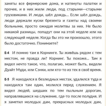
заняты все фермерские дома, и натянуты палатки и
прочее, и в них жили люди, под старыми—старыми
грузовиками. И люди, шёл дождь... Если шёл дождь,
люди держали куски брезента и газеты над своими
больными, просто ожидая молитвы за них. Не было
никакой разницы, попадут они на этой неделе или на
следующей неделе. Когда бы это ни произошло, этого
было достаточно. Понимаете?
И помню там в Корнинге. Ты живёшь рядом с тем
E-4
местом, не правда ли? Корнинг. Ты похоже... Там я
видел нечто такое, что, полагаю, может быть, видели
Дуайт Муди, или Сэнки, или кто-то из тех в своё время.
Я находился в безлюдных местах, удалился туда и
E-5
находился там один, молился перед служением. Я
видел людей, шедших по тем пыльным дорогам,
направлявшихся на служение, где-то после полудня. И
я заметил молодых дам, прекрасных молодых дам,