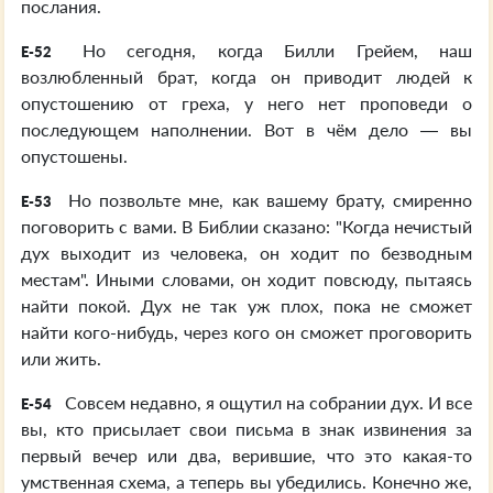
послания.
Но сегодня, когда Билли Грейем, наш
E-52
возлюбленный брат, когда он приводит людей к
опустошению от греха, у него нет проповеди о
последующем наполнении. Вот в чём дело — вы
опустошены.
Но позвольте мне, как вашему брату, смиренно
E-53
поговорить с вами. В Библии сказано: "Когда нечистый
дух выходит из человека, он ходит по безводным
местам". Иными словами, он ходит повсюду, пытаясь
найти покой. Дух не так уж плох, пока не сможет
найти кого-нибудь, через кого он сможет проговорить
или жить.
Совсем недавно, я ощутил на собрании дух. И все
E-54
вы, кто присылает свои письма в знак извинения за
первый вечер или два, верившие, что это какая-то
умственная схема, а теперь вы убедились. Конечно же,