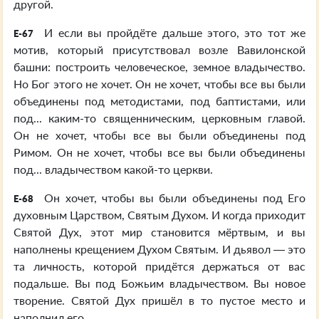
другой.
И если вы пройдёте дальше этого, это тот же
E-67
мотив, который присутствовал возле Вавилонской
башни: построить человеческое, земное владычество.
Но Бог этого не хочет. Он не хочет, чтобы все вы были
объединены под методистами, под баптистами, или
под... каким-то священническим, церковным главой.
Он не хочет, чтобы все вы были объединены под
Римом. Он не хочет, чтобы все вы были объединены
под... владычеством какой-то церкви.
Он хочет, чтобы вы были объединены под Его
E-68
духовным Царством, Святым Духом. И когда приходит
Святой Дух, этот мир становится мёртвым, и вы
наполнены крещением Духом Святым. И дьявол — это
та личность, которой придётся держаться от вас
подальше. Вы под Божьим владычеством. Вы новое
творение. Святой Дух пришёл в то пустое место и
наполнил его.