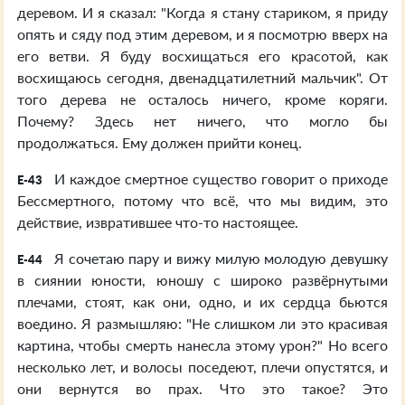
деревом. И я сказал: "Когда я стану стариком, я приду
опять и сяду под этим деревом, и я посмотрю вверх на
его ветви. Я буду восхищаться его красотой, как
восхищаюсь сегодня, двенадцатилетний мальчик". От
того дерева не осталось ничего, кроме коряги.
Почему? Здесь нет ничего, что могло бы
продолжаться. Ему должен прийти конец.
И каждое смертное существо говорит о приходе
E-43
Бессмертного, потому что всё, что мы видим, это
действие, извратившее что-то настоящее.
Я сочетаю пару и вижу милую молодую девушку
E-44
в сиянии юности, юношу с широко развёрнутыми
плечами, стоят, как они, одно, и их сердца бьются
воедино. Я размышляю: "Не слишком ли это красивая
картина, чтобы смерть нанесла этому урон?" Но всего
несколько лет, и волосы поседеют, плечи опустятся, и
они вернутся во прах. Что это такое? Это