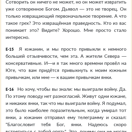
Сотворить он ничего не может, но он может извратить
уже сотворенное Богом. Дьявол — это не творец. Он
только извращающий первоначальное творение. А что
такое грех? Это извращённая праведность. Кто из вас
понимает это? Видите? Хорошо. Мне просто стало
интересно.
Я южанин, и мы просто привыкли к немного
E-15
большей отзывчивости, чем эта. А жители Севера —
консервативные. И—и я так много времени провёл на
Юге, что вам придётся привыкнуть к моим южным
привычкам, или мне — к вашим привычкам янки.
Но хочу, чтобы вы знали: мы выиграли войну. Да.
E-16
По этому поводу нет разногласий. Живут одни южане,
и никаких янки, так что мы выиграли войну. Я подумал,
это было наиболее поразительным, когда умирал тот
янки, а южанин отправил ему телеграмму и сказал:
"Благословит тебя Бог, янки. Надеюсь скоро
встретиться с тобой опять". Это, почему они не могли