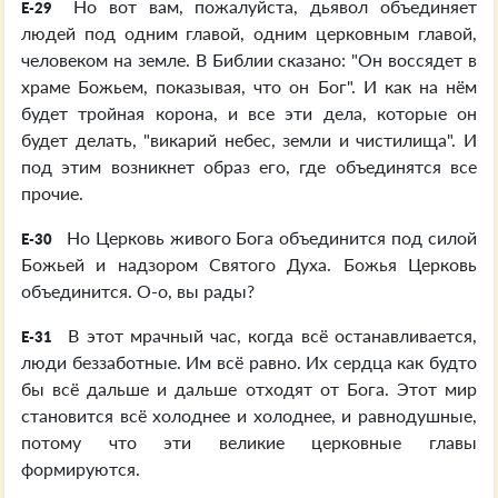
Но вот вам, пожалуйста, дьявол объединяет
E-29
людей под одним главой, одним церковным главой,
человеком на земле. В Библии сказано: "Он воссядет в
храме Божьем, показывая, что он Бог". И как на нём
будет тройная корона, и все эти дела, которые он
будет делать, "викарий небес, земли и чистилища". И
под этим возникнет образ его, где объединятся все
прочие.
Но Церковь живого Бога объединится под силой
E-30
Божьей и надзором Святого Духа. Божья Церковь
объединится. О-о, вы рады?
В этот мрачный час, когда всё останавливается,
E-31
люди беззаботные. Им всё равно. Их сердца как будто
бы всё дальше и дальше отходят от Бога. Этот мир
становится всё холоднее и холоднее, и равнодушные,
потому что эти великие церковные главы
формируются.