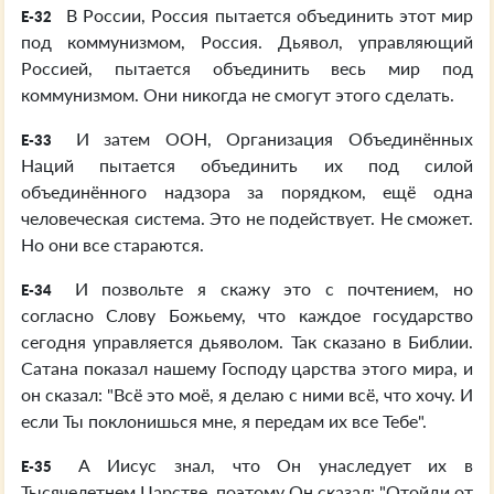
В России, Россия пытается объединить этот мир
E-32
под коммунизмом, Россия. Дьявол, управляющий
Россией, пытается объединить весь мир под
коммунизмом. Они никогда не смогут этого сделать.
И затем ООН, Организация Объединённых
E-33
Наций пытается объединить их под силой
объединённого надзора за порядком, ещё одна
человеческая система. Это не подействует. Не сможет.
Но они все стараются.
И позвольте я скажу это с почтением, но
E-34
согласно Слову Божьему, что каждое государство
сегодня управляется дьяволом. Так сказано в Библии.
Сатана показал нашему Господу царства этого мира, и
он сказал: "Всё это моё, я делаю с ними всё, что хочу. И
если Ты поклонишься мне, я передам их все Тебе".
А Иисус знал, что Он унаследует их в
E-35
Тысячелетнем Царстве, поэтому Он сказал: "Отойди от