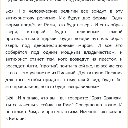
Но человеческие религии все войдут в эту
E-27
антихристову религию. Их будут две формы. Одна
форма придёт из Рима, это будет зверь. И есть образ
зверя, который будет церковным главой
протестантской церкви, будет воздвигнут как образ
зверя, под деноминационным миром. И всё это
соберётся под одним мощным владычеством, и
антихрист станет тем, кого возведут на престол, и
воссядет. Анти, "против", почти такой же, но всё же его
—его—его учение не из Писаний. Достаточно Писания
для того, чтобы придать этому такой вид, будто бы
это правильное, но это будет неправильным.
И я знаю, что вы—вы говорите: "Брат Бранхам,
E-28
ты ссылаешься сейчас на Рим". Совершенно точно. И
не только Рим, а и протестантизм. Именно. Так сказано
в Библии.