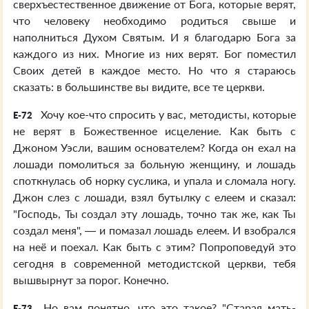
сверхъестественное движение от Бога, которые верят,
что человеку необходимо родиться свыше и
наполниться Духом Святым. И я благодарю Бога за
каждого из них. Многие из них верят. Бог поместил
Своих детей в каждое место. Но что я стараюсь
сказать: в большинстве вы видите, все те церкви.
Хочу кое-что спросить у вас, методисты, которые
E-72
не верят в Божественное исцеление. Как быть с
Джоном Уэсли, вашим основателем? Когда он ехал на
лошади помолиться за больную женщину, и лошадь
споткнулась об норку суслика, и упала и сломала ногу.
Джон слез с лошади, взял бутылку с елеем и сказал:
"Господь, Ты создал эту лошадь, точно так же, как Ты
создал меня", — и помазал лошадь елеем. И взобрался
на неё и поехал. Как быть с этим? Попроповедуй это
сегодня в современной методистской церкви, тебя
вышвырнут за порог. Конечно.
Но вам понятно, что это такое? "Старая мать-
E-73