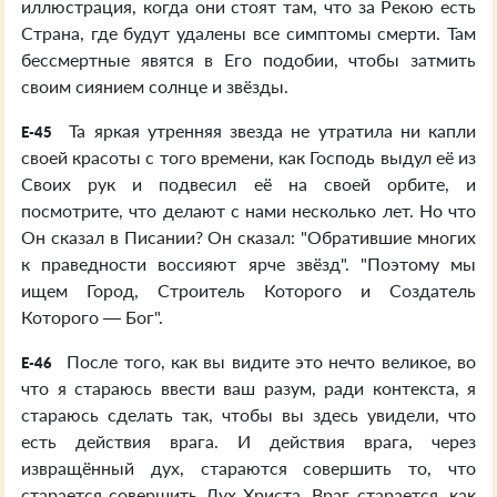
иллюстрация, когда они стоят там, что за Рекою есть
Страна, где будут удалены все симптомы смерти. Там
бессмертные явятся в Его подобии, чтобы затмить
своим сиянием солнце и звёзды.
Та яркая утренняя звезда не утратила ни капли
E-45
своей красоты с того времени, как Господь выдул её из
Своих рук и подвесил её на своей орбите, и
посмотрите, что делают с нами несколько лет. Но что
Он сказал в Писании? Он сказал: "Обратившие многих
к праведности воссияют ярче звёзд". "Поэтому мы
ищем Город, Строитель Которого и Создатель
Которого — Бог".
После того, как вы видите это нечто великое, во
E-46
что я стараюсь ввести ваш разум, ради контекста, я
стараюсь сделать так, чтобы вы здесь увидели, что
есть действия врага. И действия врага, через
извращённый дух, стараются совершить то, что
старается совершить Дух Христа. Враг старается, как