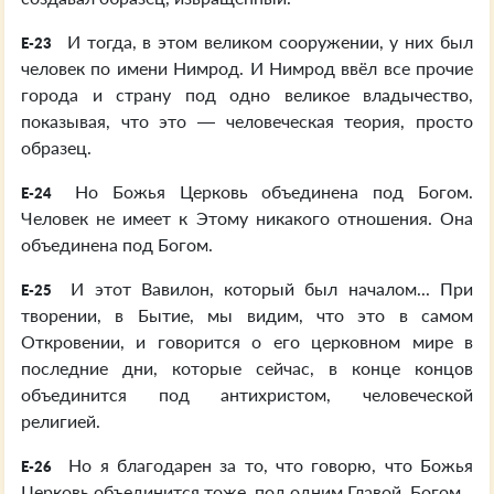
И тогда, в этом великом сооружении, у них был
E-23
человек по имени Нимрод. И Нимрод ввёл все прочие
города и страну под одно великое владычество,
показывая, что это — человеческая теория, просто
образец.
Но Божья Церковь объединена под Богом.
E-24
Человек не имеет к Этому никакого отношения. Она
объединена под Богом.
И этот Вавилон, который был началом... При
E-25
творении, в Бытие, мы видим, что это в самом
Откровении, и говорится о его церковном мире в
последние дни, которые сейчас, в конце концов
объединится под антихристом, человеческой
религией.
Но я благодарен за то, что говорю, что Божья
E-26
Церковь объединится тоже, под одним Главой, Богом.