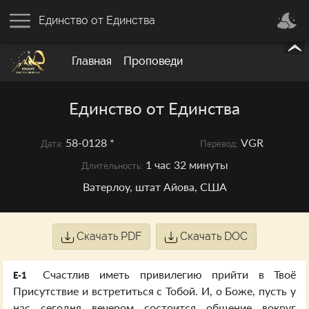
Единство от Единства
Главная
Проповеди
Единство от Единства
58-0128 *
VGR
Дата:
Перевод:
1 час 32 минуты
Длительность:
Ватерлоу, штат Айова, США
Скачать PDF
Скачать DOC
Счастлив иметь привилегию прийти в Твоё
E-1
Присутствие и встретиться с Тобой. И, о Боже, пусть у
нас сегодня вечером состоится общение вокруг