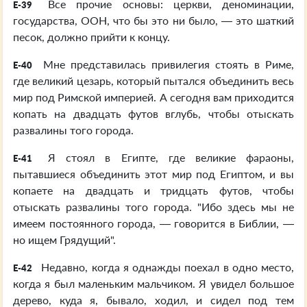
Все прочие основы: церкви, деноминации,
E-39
государства, ООН, что бы это ни было, — это шаткий
песок, должно прийти к концу.
Мне представилась привилегия стоять в Риме,
E-40
где великий цезарь, который пытался объединить весь
мир под Римской империей. А сегодня вам приходится
копать на двадцать футов вглубь, чтобы отыскать
развалины того города.
Я стоял в Египте, где великие фараоны,
E-41
пытавшиеся объединить этот мир под Египтом, и вы
копаете на двадцать и тридцать футов, чтобы
отыскать развалины того города. "Ибо здесь мы не
имеем постоянного города, — говорится в Библии, —
но ищем Грядущий".
Недавно, когда я однажды поехал в одно место,
E-42
когда я был маленьким мальчиком. Я увидел большое
дерево, куда я, бывало, ходил, и сидел под тем