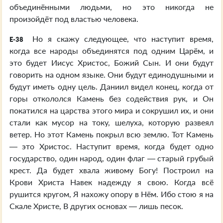
объединёнными людьми, но это никогда не
произойдёт под властью человека.
Но я скажу следующее, что наступит время,
E-38
когда все народы объединятся под одним Царём, и
это будет Иисус Христос, Божий Сын. И они будут
говорить на одном языке. Они будут единодушными и
будут иметь одну цель. Даниил видел конец, когда от
горы откололся Камень без содействия рук, и Он
покатился на царства этого мира и сокрушил их, и они
стали как мусор на току, шелуха, которую развеял
ветер. Но этот Камень покрыл всю землю. Тот Камень
— это Христос. Наступит время, когда будет одно
государство, один народ, один флаг — старый грубый
крест. Да будет хвала живому Богу! Построил на
Крови Христа Навек надежду я свою. Когда всё
рушится кругом, Я нахожу опору в Нём. Ибо стою я на
Скале Христе, В других основах — лишь песок.