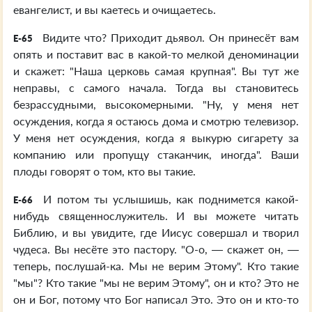
евангелист, и вы каетесь и очищаетесь.
Видите что? Приходит дьявол. Он принесёт вам
E-65
опять и поставит вас в какой-то мелкой деноминации
и скажет: "Наша церковь самая крупная". Вы тут же
неправы, с самого начала. Тогда вы становитесь
безрассудными, высокомерными. "Ну, у меня нет
осуждения, когда я остаюсь дома и смотрю телевизор.
У меня нет осуждения, когда я выкурю сигарету за
компанию или пропущу стаканчик, иногда". Ваши
плоды говорят о том, кто вы такие.
И потом ты услышишь, как поднимется какой-
E-66
нибудь священнослужитель. И вы можете читать
Библию, и вы увидите, где Иисус совершал и творил
чудеса. Вы несёте это пастору. "О-о, — скажет он, —
теперь, послушай-ка. Мы не верим Этому". Кто такие
"мы"? Кто такие "мы не верим Этому", он и кто? Это не
он и Бог, потому что Бог написал Это. Это он и кто-то