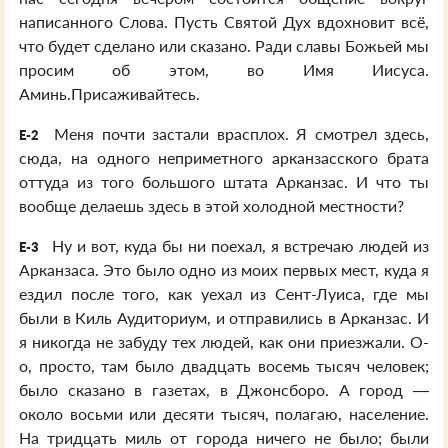
написанного Слова. Пусть Святой Дух вдохновит всё,
что будет сделано или сказано. Ради славы Божьей мы
просим об этом, во Имя Иисуса.
Аминь.Присаживайтесь.
Меня почти застали врасплох. Я смотрел здесь,
E-2
сюда, на одного неприметного арканзасского брата
оттуда из того большого штата Арканзас. И что ты
вообще делаешь здесь в этой холодной местности?
Ну и вот, куда бы ни поехал, я встречаю людей из
E-3
Арканзаса. Это было одно из моих первых мест, куда я
ездил после того, как уехал из Сент-Луиса, где мы
были в Киль Аудиториум, и отправились в Арканзас. И
я никогда не забуду тех людей, как они приезжали. О-
о, просто, там было двадцать восемь тысяч человек;
было сказано в газетах, в Джонсборо. А город —
около восьми или десяти тысяч, полагаю, население.
На тридцать миль от города ничего не было; были