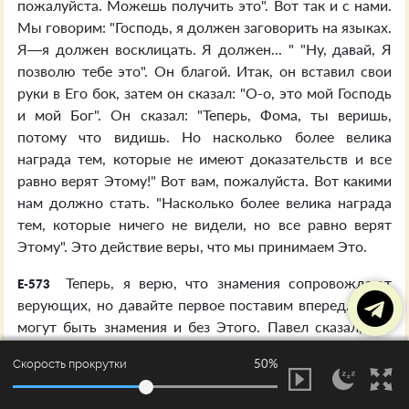
пожалуйста. Можешь получить это". Вот так и с нами.
Мы говорим: "Господь, я должен заговорить на языках.
Я—я должен восклицать. Я должен... " "Ну, давай, Я
позволю тебе это". Он благой. Итак, он вставил свои
руки в Его бок, затем он сказал: "О-о, это мой Господь
и мой Бог". Он сказал: "Теперь, Фома, ты веришь,
потому что видишь. Но насколько более велика
награда тем, которые не имеют доказательств и все
равно верят Этому!" Вот вам, пожалуйста. Вот какими
нам должно стать. "Насколько более велика награда
тем, которые ничего не видели, но все равно верят
Этому". Это действие веры, что мы принимаем Это.
Теперь, я верю, что знамения сопровождают
E-573
верующих, но давайте первое поставим вперед. У вас
могут быть знамения и без Этого. Павел сказал, что
могут. Он сказал: "Я могу говорить языками
50%
Скорость прокрутки
человеческими и Ангельскими; я — ничто. Имею веру,
что могу переставлять горы; я — ничто. Я имею