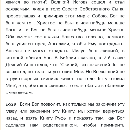
явился во плоти". Великий Иегова сошел и стал
осязаемым, живя в теле Своего Собственного Сына,
провозглашая и примиряя этот мир с Собою. Бог не
был чем-то... Христос не был в чем-нибудь меньше
Бога, и—и Бог не был в чем-нибудь меньше Христа.
Оба вместе составляли Божество телесно, немного
был унижен пред Ангелами, чтобы Ему пострадать.
Ангелы не могут страдать. Иисус был скинией, в
которой обитал Бог. В Библии сказано, в 7-й главе
Деяний Апостолов, что "Скиний, всесожжений Ты не
восхотел, но тело Ты уготовил Мне. Но Всевышний не
в рукотворных скиниях живет, но тело Ты уготовил
Мне", это, обитая в скиниях, то есть обитая в общении
с человеком.
Если Бог позволит, как только мы закончим эту
E-528
главу или закончим эту Книгу, мы хотим вернуться
назад и взять Книгу Руфь и показать там, как Бог
сделался нам родственником, чтобы примирить