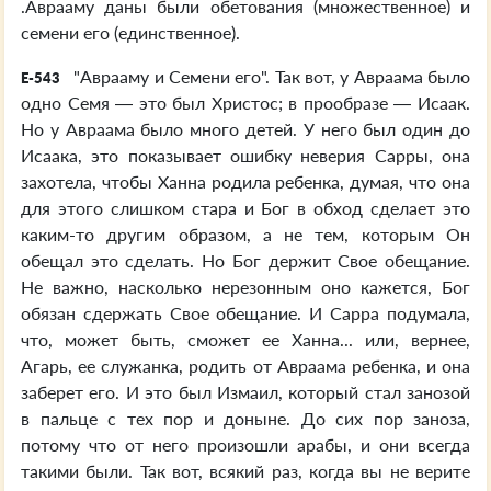
.Аврааму даны были обетования (множественное) и
семени его (единственное).
"Аврааму и Семени его". Так вот, у Авраама было
E-543
одно Семя — это был Христос; в прообразе — Исаак.
Но у Авраама было много детей. У него был один до
Исаака, это показывает ошибку неверия Сарры, она
захотела, чтобы Ханна родила ребенка, думая, что она
для этого слишком стара и Бог в обход сделает это
каким-то другим образом, а не тем, которым Он
обещал это сделать. Но Бог держит Свое обещание.
Не важно, насколько нерезонным оно кажется, Бог
обязан сдержать Свое обещание. И Сарра подумала,
что, может быть, сможет ее Ханна... или, вернее,
Агарь, ее служанка, родить от Авраама ребенка, и она
заберет его. И это был Измаил, который стал занозой
в пальце с тех пор и доныне. До сих пор заноза,
потому что от него произошли арабы, и они всегда
такими были. Так вот, всякий раз, когда вы не верите