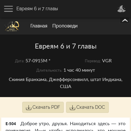
Евреям 6 и 7 главы
Главная
Проповеди
Евреям 6 и 7 главы
57-0915M *
VGR
Дата:
Перевод:
1 час 40 минут
Длительность:
Скиния Бранхама, Джефферсонвилл, штат Индиана,
США
Скачать PDF
Скачать DOC
Доброе утро, друзья. Находиться здесь — это
E-504
привилегия. И—и чтобы исполнилось это мощное