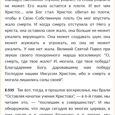
не может. Его жало остается в плоти. И вот чем
Христос... или Бог стал. Христос обитал во плоти,
чтобы в Свою Собственную плоть Он мог впустить
жало смерти. И когда смерть отступила от Него у
креста, она оставила свое жало, она больше не может
ужалить верующего. Она может создавать шум, она
может жужжать и угрожать, но она не может
ужалить. У нее нет жала. Великий Святой Павел при
звуках своего похоронного марша воскликнул: "О,
смерть, где твое жало? И, могила, где твоя победа?
Благодарение Богу, даровавшему нам победу
Господом нашим Иисусом Христом, ибо и смерть и
могила лишились силы своей".
Так вот, тогда, в прошлое воскресенье, мы брали
E-535
"Оставляя начатки учения Христова", — в 6-й главе, мы
читаем это, — "поспешим к совершенству". И мы
обнаружили, что люди сегодня во многих церквах, в
том числе и в скинии Бранхама и в других, мы