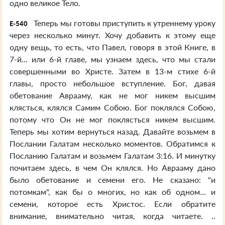
одно великое Тело.
Теперь мы готовы приступить к утреннему уроку
E-540
через несколько минут. Хочу добавить к этому еще
одну вещь, то есть, что Павел, говоря в этой Книге, в
7-й... или 6-й главе, мы узнаем здесь, что мы стали
совершенными во Христе. Затем в 13-м стихе 6-й
главы, просто небольшое вступление. Бог, давая
обетование Аврааму, как не мог никем высшим
клясться, клялся Самим Собою. Бог поклялся Собою,
потому что Он не мог поклясться никем высшим.
Теперь мы хотим вернуться назад. Давайте возьмем в
Послании Галатам несколько моментов. Обратимся к
Посланию Галатам и возьмем Галатам 3:16. И минутку
почитаем здесь, в чем Он клялся. Но Аврааму дано
было обетование и семени его. Не сказано: "и
потомкам", как бы о многих, но как об одном... и
семени, которое есть Христос. Если обратите
внимание, внимательно читая, когда читаете. ..