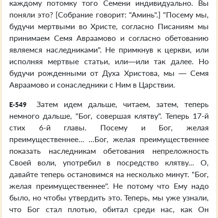
каждому потомку того Семени индивидуально. Вы
поняли это? [Собрание говорит: "Аминь".] "Посему мы,
будучи мертвыми во Христе, согласно Писаниям мы
принимаем Семя Авраамово и согласно обетованию
являемся наследниками". Не примкнув к церкви, или
исполняя мертвые статьи, или—или так далее. Но
будучи рожденными от Духа Христова, мы — Семя
Авраамово и сонаследники с Ним в Царствии.
Затем идем дальше, читаем, затем, теперь
E-549
немного дальше, "Бог, совершая клятву". Теперь 17-й
стих 6-й главы. Посему и Бог, желая
преимущественнее... ...Бог, желая преимущественнее
показать наследникам обетования непреложность
Своей воли, употребил в посредство клятву... О,
давайте теперь остановимся на несколько минут. "Бог,
желая преимущественнее". Не потому что Ему надо
было, но чтобы утвердить это. Теперь, мы уже узнали,
что Бог стал плотью, обитал среди нас, как Он