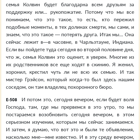
семья Колвин будет благодарна всем друзьям за
поддержку или... рукопожатие. Потому что мы все
понимаем, что это такое, то есть, кто пережил
подобные моменты, в тех долинах смерти, мы сами, и
знаем, что это такое — потерять друга. Итак мы... Она
сейчас лежит в—в часовне, в Чарльзтауне, Индиана.
Если вы пойдете туда сегодня во второй половине дня,
что ж, семья Колвин это оценит, я уверен. Многие из
их родственников все еще ходят в скинию. Я женил,
хоронил, крестил чуть ли не всю их семью. И так
мистер Грэйсон, который когда-то был здесь нашим
соседом, он там владелец похоронного бюро.
И потом это, сегодня вечером, если будет воля
E-508
Господа, там, где мы прервемся в это утро, то мы
постараемся возобновить сегодня вечером, в этом
серьезном изучении, которым мы сейчас занимаемся.
И затем, я думаю, что вот это и были те объявления,
насколько мне—мне известно. И в эту среду вечером,