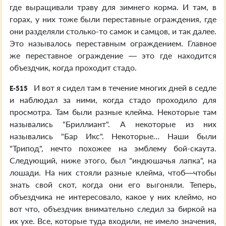
где выращивали траву для зимнего корма. И там, в
горах, у них тоже были переставные ограждения, где
они разделяли столько-то самок и самцов, и так далее.
Это называлось переставным ограждением. Главное
же переставное ограждение — это где находится
объездчик, когда проходит стадо.
И вот я сидел там в течение многих дней в седле
E-515
и наблюдал за ними, когда стадо проходило для
просмотра. Там были разные клейма. Некоторые там
назывались "Бриллиант". А некоторые из них
назывались "Бар Икс". Некоторые... Наши были
"Трипод", нечто похожее на эмблему бой-скаута.
Следующий, ниже этого, был "индюшачья лапка", на
лошади. На них стояли разные клейма, чтоб—чтобы
знать свой скот, когда они его выгоняли. Теперь,
объездчика не интересовало, какое у них клеймо, но
вот что, объездчик внимательно следил за биркой на
их ухе. Все, которые туда входили, не имело значения,