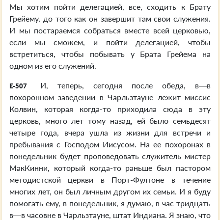
Мы хотим пойти делегацией, все, сходить к Брату
Грейему, до того как он завершит там свои служения.
И мы постараемся собраться вместе всей церковью,
если мы сможем, и пойти делегацией, чтобы
встретиться, чтобы побывать у Брата Грейема на
одном из его служений.
И, теперь, сегодня после обеда, в—в
E-507
похоронном заведении в Чарльзтауне лежит миссис
Колвин, которая когда-то приходила сюда в эту
церковь, много лет тому назад, ей было семьдесят
четыре года, вчера ушла из жизни для встречи и
пребывания с Господом Иисусом. На ее похоронах в
понедельник будет проповедовать служитель мистер
МакКинни, который когда-то раньше был пастором
методистской церкви в Порт-Фултоне в течение
многих лет, он был личным другом их семьи. И я буду
помогать ему, в понедельник, я думаю, в час тридцать
в—в часовне в Чарльзтауне, штат Индиана. Я знаю, что