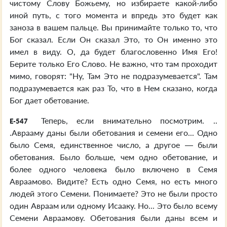
чистому Слову Божьему, но избираете какой-либо
иной путь, с того момента и впредь это будет как
заноза в вашем пальце. Вы принимайте только то, что
Бог сказал. Если Он сказал Это, то Он именно это
имел в виду. О, да будет благословенно Имя Его!
Берите только Его Слово. Не важно, что там проходит
мимо, говорят: "Ну, Там Это не подразумевается". Там
подразумевается как раз То, что в Нем сказано, когда
Бог дает обетование.
Теперь, если внимательно посмотрим. ..
E-547
.Аврааму даны были обетования и семени его... Одно
было Семя, единственное число, а другое — были
обетования. Было больше, чем одно обетование, и
более одного человека было включено в Семя
Авраамово. Видите? Есть одно Семя, но есть много
людей этого Семени. Понимаете? Это не были просто
один Авраам или одному Исааку. Но... Это было всему
Семени Авраамову. Обетования были даны всем и