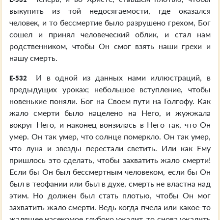
выкупить из той недосягаемости, где оказался
человек, и то бессмертие было разрушено грехом, Бог
сошел и принял человеческий облик, и стал нам
родственником, чтобы Он смог взять наши грехи и
нашу смерть.
И в одной из данных нами иллюстраций, в
E-532
предыдущих уроках; небольшое вступление, чтобы
новенькие поняли. Бог на Своем пути на Голгофу. Как
жало смерти было нацелено на Него, и жужжала
вокруг Него, и наконец вонзилась в Него так, что Он
умер. Он так умер, что солнце померкло. Он так умер,
что луна и звезды перестали светить. Или как Ему
пришлось это сделать, чтобы захватить жало смерти!
Если бы Он был бессмертным человеком, если бы Он
был в теофании или был в духе, смерть не властна над
этим. Но должен был стать плотью, чтобы Он мог
захватить жало смерти. Ведь когда пчела или какое-то
жалящее насекомое глубоко ужалит, то снова ужалить