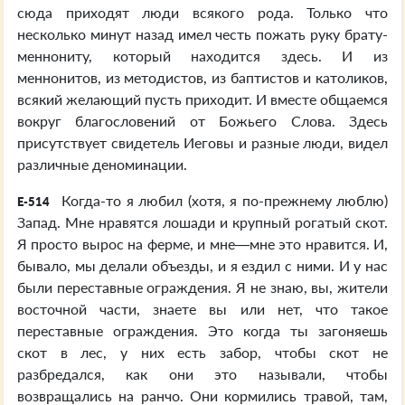
сюда приходят люди всякого рода. Только что
несколько минут назад имел честь пожать руку брату-
меннониту, который находится здесь. И из
меннонитов, из методистов, из баптистов и католиков,
всякий желающий пусть приходит. И вместе общаемся
вокруг благословений от Божьего Слова. Здесь
присутствует свидетель Иеговы и разные люди, видел
различные деноминации.
Когда-то я любил (хотя, я по-прежнему люблю)
E-514
Запад. Мне нравятся лошади и крупный рогатый скот.
Я просто вырос на ферме, и мне—мне это нравится. И,
бывало, мы делали объезды, и я ездил с ними. И у нас
были переставные ограждения. Я не знаю, вы, жители
восточной части, знаете вы или нет, что такое
переставные ограждения. Это когда ты загоняешь
скот в лес, у них есть забор, чтобы скот не
разбредался, как они это называли, чтобы
возвращались на ранчо. Они кормились травой, там,