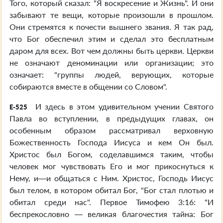
Того, который сказал: "Я воскресение и Жизнь". И они
забывают те вещи, которые произошли в прошлом.
Они стремятся к почести вышнего звания. Я так рад,
что Бог обеспечил этим и сделал это бесплатным
даром для всех. Вот чем должны быть церкви. Церкви
не означают деноминации или организации; это
означает: "группы людей, верующих, которые
собираются вместе в общении со Словом".
И здесь в этом удивительном учении Святого
E-525
Павла во вступлении, в предыдущих главах, он
особенным образом рассматривал верховную
Божественность Господа Иисуса и кем Он был.
Христос был Богом, соделавшимся таким, чтобы
человек мог чувствовать Его и мог прикоснуться к
Нему, и—и общаться с Ним. Христос, Господь Иисус
был телом, в котором обитал Бог, "Бог стал плотью и
обитал среди нас". Первое Тимофею 3:16: "И
беспрекословно — великая благочестия тайна: Бог