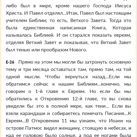
либо был в мире, кроме нашего Господа Иисуса
Христа. И Павел отделял...Итак, Павел был настоящим
учителем Библии; то есть, Ветхого Завета. Тогда это
была единственная написанная Книга, Которая
называлась Библией. И он старался показать евреям,
отделяя Ветхий Завет и показывая, что Ветхий Завет
был тенью или прообразом Нового.
Прямо на этом мы могли бы затронуть основную
E-26
тему и три месяца оставаться там, прямо там, на той
одной мысли. Чтобы вернуться назад...Если мы
обратимся сейчас к нашим Библиям...конечно, мы
говорим о 1-й главе к Евреям. Но если бы мы
обратились к Откровению 12-й главе, то вы снова
увидели бы это в полной мере, как тени... Если вы
взяли карандаши и собираетесь помечать Писания...К
Евреям...В Откровении 11 мы узнаем, что Иоанн на
острове Патмос видел женщину, стоящую в небесах, и
над ее головою было солнце, а под ее ногами была