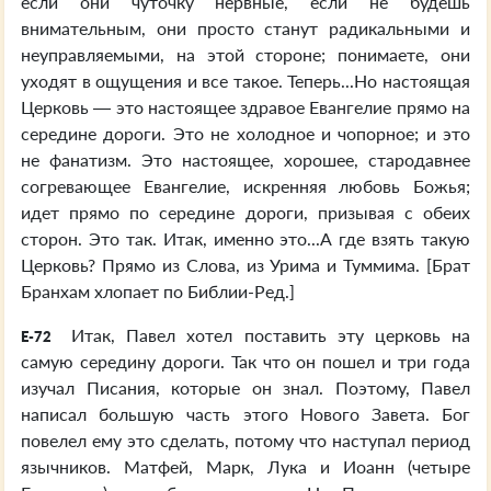
если они чуточку нервные, если не будешь
внимательным, они просто станут радикальными и
неуправляемыми, на этой стороне; понимаете, они
уходят в ощущения и все такое. Теперь...Но настоящая
Церковь — это настоящее здравое Евангелие прямо на
середине дороги. Это не холодное и чопорное; и это
не фанатизм. Это настоящее, хорошее, стародавнее
согревающее Евангелие, искренняя любовь Божья;
идет прямо по середине дороги, призывая с обеих
сторон. Это так. Итак, именно это...А где взять такую
Церковь? Прямо из Слова, из Урима и Туммима. [Брат
Бранхам хлопает по Библии-Ред.]
Итак, Павел хотел поставить эту церковь на
E-72
самую середину дороги. Так что он пошел и три года
изучал Писания, которые он знал. Поэтому, Павел
написал большую часть этого Нового Завета. Бог
повелел ему это сделать, потому что наступал период
язычников. Матфей, Марк, Лука и Иоанн (четыре