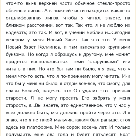
что-что вы-в верхней части обычное стекло-просто
обычные линзы. А в нижней части находится какая-то
отшлифованная линза, чтобы я читал, знаете, на
близком расстоянии, вот так. Так что, я не люблю их
надевать; это так. И вот, в учении Библии и...Сегодня
вечером у меня Новый Завет. Так что это...У меня
Новый Завет Коллинса, и там напечатано крупными
буквами. Но когда я обращусь к другому, мне может
придется воспользоваться теми "старушками" и-и
читать в них. Но что бы там ни было, я-я рад, что у
меня что-то есть, что я по-прежнему могу читать. И-и
что бы у меня ни было, я отдам все-все, что смогу, для
славы Божьей, надеясь, что Он удалит этот признак
старости. Я не могу просить Его забрать у меня
старость, я...Вы знаете, это единственное, что у нас у
всех должно быть, мы должны пройти через это. И я
знаю, что я не такой мальчик, каким был раньше, стоя
здесь на платформе. Мне сорок восемь лет. И только
подумайте, еще два года и будет пятьдесят, Брат