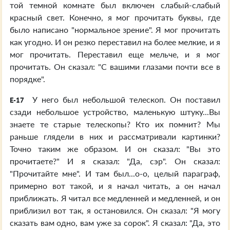
той темной комнате был включен слабый-слабый
красный свет. Конечно, я мог прочитать буквы, где
было написано "нормальное зрение". Я мог прочитать
как угодно. И он резко переставил на более мелкие, и я
мог прочитать. Переставил еще мельче, и я мог
прочитать. Он сказал: "С вашими глазами почти все в
порядке".
У него был небольшой телескоп. Он поставил
E-17
сзади небольшое устройство, маленькую штуку...Вы
знаете те старые телескопы? Кто их помнит? Мы
раньше глядели в них и рассматривали картинки?
Точно таким же образом. И он сказал: "Вы это
прочитаете?" И я сказал: "Да, сэр". Он сказал:
"Прочитайте мне". И там был...о-о, целый параграф,
примерно вот такой, и я начал читать, а он начал
приближать. Я читал все медленней и медленней, и он
приблизил вот так, я остановился. Он сказал: "Я могу
сказать вам одно, вам уже за сорок". Я сказал: "Да, это