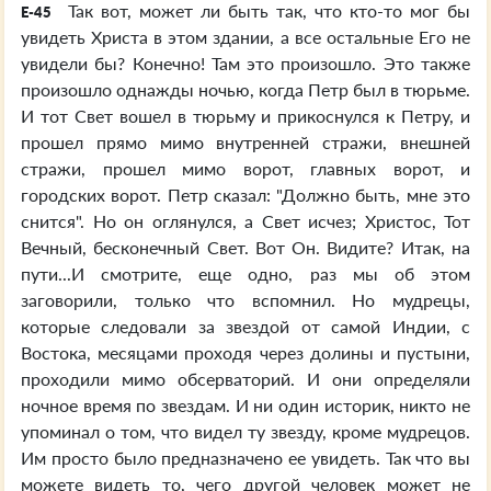
Так вот, может ли быть так, что кто-то мог бы
E-45
увидеть Христа в этом здании, а все остальные Его не
увидели бы? Конечно! Там это произошло. Это также
произошло однажды ночью, когда Петр был в тюрьме.
И тот Свет вошел в тюрьму и прикоснулся к Петру, и
прошел прямо мимо внутренней стражи, внешней
стражи, прошел мимо ворот, главных ворот, и
городских ворот. Петр сказал: "Должно быть, мне это
снится". Но он оглянулся, а Свет исчез; Христос, Тот
Вечный, бесконечный Свет. Вот Он. Видите? Итак, на
пути...И смотрите, еще одно, раз мы об этом
заговорили, только что вспомнил. Но мудрецы,
которые следовали за звездой от самой Индии, с
Востока, месяцами проходя через долины и пустыни,
проходили мимо обсерваторий. И они определяли
ночное время по звездам. И ни один историк, никто не
упоминал о том, что видел ту звезду, кроме мудрецов.
Им просто было предназначено ее увидеть. Так что вы
можете видеть то, чего другой человек может не