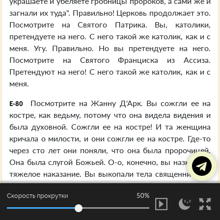
украшаете и убеляете гробницы пророков, а сами же и
загнали их туда". Правильно! Церковь продолжает это.
Посмотрите на Святого Патрика. Вы, католики,
претендуете на него. С него такой же католик, как и с
меня. Угу. Правильно. Но вы претендуете на него.
Посмотрите на Святого Франциска из Ассиза.
Претендуют на него! С него такой же католик, как и с
меня.
Посмотрите на Жанну Д'Арк. Вы сожгли ее на
E-80
костре, как ведьму, потому что она видела видения и
была духовной. Сожгли ее на костре! И та женщина
кричала о милости, и они сожгли ее на костре. Где-то
через сто лет они поняли, что она была пророчицей.
Она была слугой Божьей. О-о, конечно, вы назначили
тяжелое наказание. Вы выкопали тела священников и
бросили их в реку. "Вы украшаете гробницы пророков,
50%
Скорость прокрутки
а сами же и загнали их туда". Правильно. Церковная
система никогда не порождала мужа Божьего;