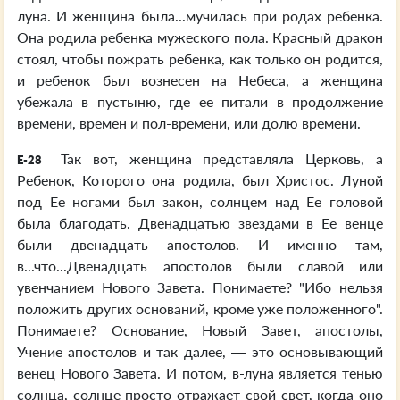
луна. И женщина была...мучилась при родах ребенка.
Она родила ребенка мужеского пола. Красный дракон
стоял, чтобы пожрать ребенка, как только он родится,
и ребенок был вознесен на Небеса, а женщина
убежала в пустыню, где ее питали в продолжение
времени, времен и пол-времени, или долю времени.
Так вот, женщина представляла Церковь, а
E-28
Ребенок, Которого она родила, был Христос. Луной
под Ее ногами был закон, солнцем над Ее головой
была благодать. Двенадцатью звездами в Ее венце
были двенадцать апостолов. И именно там,
в...что...Двенадцать апостолов были славой или
увенчанием Нового Завета. Понимаете? "Ибо нельзя
положить других оснований, кроме уже положенного".
Понимаете? Основание, Новый Завет, апостолы,
Учение апостолов и так далее, — это основывающий
венец Нового Завета. И потом, в-луна является тенью
солнца, солнце просто отражает свой свет, когда оно