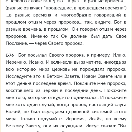
с первого слова: БОГ!) БОГ, в раз-...в разные времена...
(разные означает "прошедшие, в прошедшем времени")
...в разные времена и многообразно говоривший в
прошлом отцам через пророков... так, видите, Бог в
разные времена, в прошлом, Он говорил отцам через
пророков. Именно так Он должен был дать Свое
Послание, — через Своего пророка.
Бог посылал Своего пророка, к примеру, Илию,
E-76
Иеремию, Исаию. И если-если вы заметите, никогда за
всю историю мира церковь не порождала пророка.
Исследуйте это в Ветхом Завете, Новом Завете или в
этот день-в последнее время. Покажите мне пророка,
восставшего из церкви в последний день. Покажите
мне того, который откуда-то поднимался. И покажите
мне хоть один случай, когда пророк, настоящий слуга
Божий, не был осуждаем церковной системой этого
мира. Только подумайте. Иеремия, Исайя, по всему
Ветхому Завету, они их осуждали. Иисус сказал: "Вы