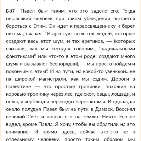
Павел был таким, что это задело его. Тогда
E-37
он...всякий человек при таком убеждении пытается
бороться с Этим. Он идет к первосвященнику и берет
письма; сказал: "Я арестую всех тех людей, которые
создают весь этот шум, и тех еретиков, — (которых
считали, как мы сегодня говорим, "радикальными
фанатиками" или что-то в этом роде, создают много
шума и вызывают беспорядки), — мы просто пойдем и
покончим с этим". И на пути, на какой-то узенькой...не
на широкой магистрали, как мы ездим. Дороги в
Палестине — это простые тропинки, похожие на
коровью тропинку через лес, где скот, овцы, лошади, и
ослы, и верблюды переходят через холмы. И однажды
около полудня Павел был на пути в Дамаск. Воссиял
великий Свет и поверг его на землю. Никто Его не
видел, кроме Павла. Я хочу, чтобы вы обратили на это
внимание. И прямо здесь, сейчас это-это не к
отдельному человеку, просто таким образом мы