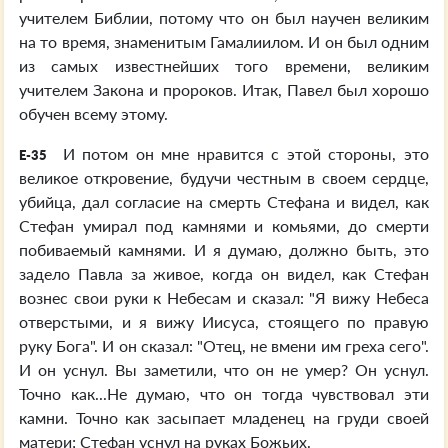
учителем Библии, потому что он был научен великим
на то время, знаменитым Гамалиилом. И он был одним
из самых известнейших того времени, великим
учителем Закона и пророков. Итак, Павел был хорошо
обучен всему этому.
И потом он мне нравится с этой стороны, это
E-35
великое откровение, будучи честным в своем сердце,
убийца, дал согласие на смерть Стефана и видел, как
Стефан умирал под камнями и комьями, до смерти
побиваемый камнями. И я думаю, должно быть, это
задело Павла за живое, когда он видел, как Стефан
вознес свои руки к Небесам и сказал: "Я вижу Небеса
отверстыми, и я вижу Иисуса, стоящего по правую
руку Бога". И он сказал: "Отец, не вмени им греха сего".
И он уснул. Вы заметили, что он не умер? Он уснул.
Точно как...Не думаю, что он тогда чувствовал эти
камни. Точно как засыпает младенец на груди своей
матери; Стефан уснул на руках Божьих.