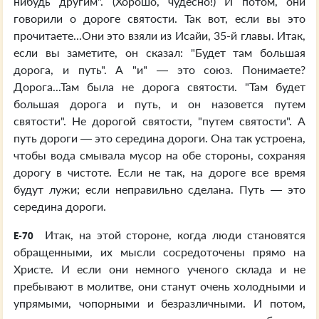
нибудь другим". (Хорошо, чудесно!) И потом, они
говорили о дороге святости. Так вот, если вы это
прочитаете...Они это взяли из Исайи, 35-й главы. Итак,
если вы заметите, он сказал: "Будет там большая
дорога, и путь". А "и" — это союз. Понимаете?
Дорога...Там была не дорога святости. "Там будет
большая дорога и путь, и он назовется путем
святости". Не дорогой святости, "путем святости". А
путь дороги — это середина дороги. Она так устроена,
чтобы вода смывала мусор на обе стороны, сохраняя
дорогу в чистоте. Если не так, на дороге все время
будут лужи; если неправильно сделана. Путь — это
середина дороги.
Итак, на этой стороне, когда люди становятся
E-70
обращенными, их мысли сосредоточены прямо на
Христе. И если они немного ученого склада и не
пребывают в молитве, они станут очень холодными и
упрямыми, чопорными и безразличными. И потом,