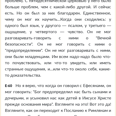
проблем). С пятидесятнической церковью у него было
больше проблем, чем с какой-либо другой. И сейчас
есть. Но он был за них благодарен. Единственное,
чему он мог их научить...Когда они сходились: у
одного был язык, у другого — псалом, у третьего —
ощущение, у четвертого — чувство. Он не мог
разговаривать-говорить с ними о "Вечной
безопасности". Он не мог говорить с ними о
"предопределении". Он не мог разговаривать с ними,
они были младенцами. Им всем надо-надо было что-
то почувствовать, или что-то увидеть, или иметь
странные ощущения, и...или что-то около себя, какие-
то доказательства.
Но я верю, что когда он говорил с Ефесянами, он
E-60
мог говорить: "Бог предопределил нас быть сынами и
дочерьми, и усыновил нас как детей в Иисусе Христе
прежде основания мира". Взгляните на это! Вот это да!
Взгляните, как он переходит к Посланию к Римлянам и