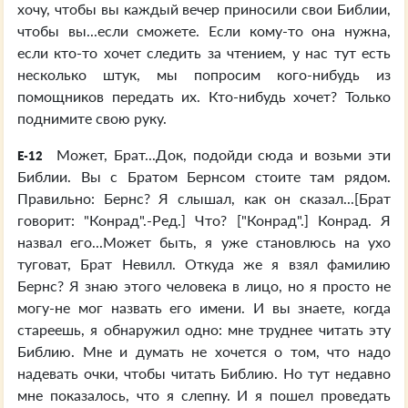
хочу, чтобы вы каждый вечер приносили свои Библии,
чтобы вы...если сможете. Если кому-то она нужна,
если кто-то хочет следить за чтением, у нас тут есть
несколько штук, мы попросим кого-нибудь из
помощников передать их. Кто-нибудь хочет? Только
поднимите свою руку.
Может, Брат...Док, подойди сюда и возьми эти
E-12
Библии. Вы с Братом Бернсом стоите там рядом.
Правильно: Бернс? Я слышал, как он сказал...[Брат
говорит: "Конрад".-Ред.] Что? ["Конрад".] Конрад. Я
назвал его...Может быть, я уже становлюсь на ухо
туговат, Брат Невилл. Откуда же я взял фамилию
Бернс? Я знаю этого человека в лицо, но я просто не
могу-не мог назвать его имени. И вы знаете, когда
стареешь, я обнаружил одно: мне труднее читать эту
Библию. Мне и думать не хочется о том, что надо
надевать очки, чтобы читать Библию. Но тут недавно
мне показалось, что я слепну. И я пошел проведать