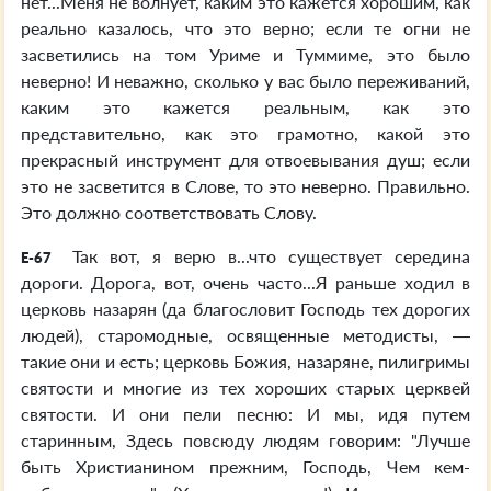
нет...Меня не волнует, каким это кажется хорошим, как
реально казалось, что это верно; если те огни не
засветились на том Уриме и Туммиме, это было
неверно! И неважно, сколько у вас было переживаний,
каким это кажется реальным, как это
представительно, как это грамотно, какой это
прекрасный инструмент для отвоевывания душ; если
это не засветится в Слове, то это неверно. Правильно.
Это должно соответствовать Слову.
Так вот, я верю в...что существует середина
E-67
дороги. Дорога, вот, очень часто...Я раньше ходил в
церковь назарян (да благословит Господь тех дорогих
людей), старомодные, освященные методисты, —
такие они и есть; церковь Божия, назаряне, пилигримы
святости и многие из тех хороших старых церквей
святости. И они пели песню: И мы, идя путем
старинным, Здесь повсюду людям говорим: "Лучше
быть Христианином прежним, Господь, Чем кем-