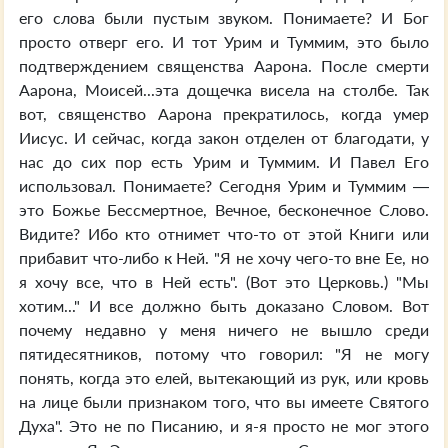
его слова были пустым звуком. Понимаете? И Бог
просто отверг его. И тот Урим и Туммим, это было
подтверждением священства Аарона. После смерти
Аарона, Моисей...эта дощечка висела на столбе. Так
вот, священство Аарона прекратилось, когда умер
Иисус. И сейчас, когда закон отделен от благодати, у
нас до сих пор есть Урим и Туммим. И Павел Его
использовал. Понимаете? Сегодня Урим и Туммим —
это Божье Бессмертное, Вечное, бесконечное Слово.
Видите? Ибо кто отнимет что-то от этой Книги или
прибавит что-либо к Ней. "Я не хочу чего-то вне Ее, но
я хочу все, что в Ней есть". (Вот это Церковь.) "Мы
хотим..." И все должно быть доказано Словом. Вот
почему недавно у меня ничего не вышло среди
пятидесятников, потому что говорил: "Я не могу
понять, когда это елей, вытекающий из рук, или кровь
на лице были признаком того, что вы имеете Святого
Духа". Это не по Писанию, и я-я просто не мог этого