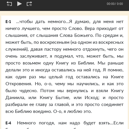
00:00
/ 0:00
...чтобы дать немного...Я думаю, для меня нет
E-1
ничего лучшего, чем просто Слово. Вера приходит от
слышания, от слышания Слова Божьего. По средам и,
может быть, по воскресеньям (на одном из воскресных
служений), давая пастору немного отдохнуть, чего он
очень заслуживает, я подумал, что, может быть, мы
просто возьмем одну Книгу из Библии. Мы раньше
делали это и иногда оставались на ней год. Я помню,
как один раз мы целый год оставались на Книге
Откровения. Но, о-о, чему мы научились, и как это
было чудесно. Потом мы вернулись и взяли Книгу
Даниила, или Книгу Бытие, или Исход; и просто
разбирали ее главу за главой, и это просто соединяет
всю Библию воедино. О-о, я люблю это.
Немного погодя, нам надо будет взять...Если
E-4