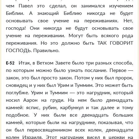
чем Павел это сделал, он занимался изучением
Библии. А знающий Библию никогда не будет
основывать свое учение на переживаниях. Нет,
господа! Они никогда не будут основывать свое
учение на переживании. Могут быть всякого рода
переживания. Но это должно быть ТАК ГОВОРИТ
ГОСПОДЬ. Правильно.
Итак, в Ветхом Завете было три разных способа,
E-52
по которым можно было узнать послание. Первое —
закон, это был просто закон. Потом у них был пророк,
сновидец и у них был Урим и Туммим. Это может быть
поглубже. Урим и Туммим — это нагрудник, который
носил Аарон на груди. На нем было двенадцать
камней: яспис, рубин, карбункул и так далее и тому
подобное. У них были все двенадцать больших
камней, которые были на нагруднике, показывая, что
он был первосвященником всех колен, двенадцати
колен Израиля. Этот нагрудник висел в церкви на