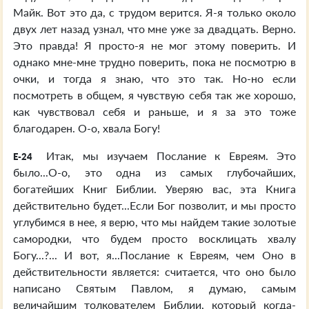
Майк. Вот это да, с трудом верится. Я-я только около
двух лет назад узнал, что мне уже за двадцать. Верно.
Это правда! Я просто-я не мог этому поверить. И
однако мне-мне трудно поверить, пока не посмотрю в
очки, и тогда я знаю, что это так. Но-но если
посмотреть в общем, я чувствую себя так же хорошо,
как чувствовал себя и раньше, и я за это тоже
благодарен. О-о, хвала Богу!
Итак, мы изучаем Послание к Евреям. Это
E-24
было...О-о, это одна из самых глубочайших,
богатейших Книг Библии. Уверяю вас, эта Книга
действительно будет...Если Бог позволит, и мы просто
углубимся в нее, я верю, что мы найдем такие золотые
самородки, что будем просто восклицать хвалу
Богу...?... И вот, я...Послание к Евреям, чем Оно в
действительности является: считается, что оно было
написано Святым Павлом, я думаю, самым
величайшим толкователем Библии, который когда-