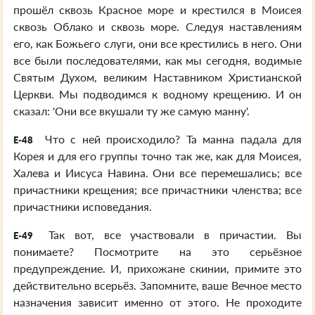
прошёл сквозь Красное море и крестился в Моисея
сквозь Облако и сквозь море. Следуя наставлениям
его, как Божьего слуги, они все крестились в него. Они
все были последователями, как мы сегодня, водимые
Святым Духом, великим Наставником Христианской
Церкви. Мы подводимся к водному крещению. И он
сказал: 'Они все вкушали ту же самую манну'.
Что с ней происходило? Та манна падала для
E-48
Корея и для его группы точно так же, как для Моисея,
Халева и Иисуса Навина. Они все перемешались; все
причастники крещения; все причастники членства; все
причастники исповедания.
Так вот, все участвовали в причастии. Вы
E-49
понимаете? Посмотрите на это серьёзное
предупреждение. И, прихожане скинии, примите это
действительно всерьёз. Запомните, ваше Вечное место
назначения зависит именно от этого. Не проходите