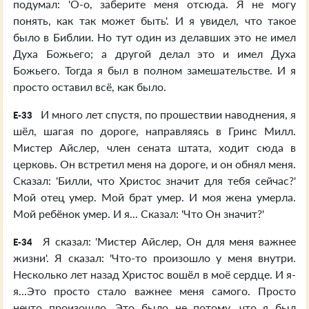
подумал: 'О-о, заберите меня отсюда. Я не могу
понять, как так может быть'. И я увидел, что такое
было в Библии. Но тут один из делавших это не имел
Духа Божьего; а другой делал это и имел Духа
Божьего. Тогда я был в полном замешательстве. И я
просто оставил всё, как было.
И много лет спустя, по прошествии наводнения, я
E-33
шёл, шагая по дороге, направляясь в Гринс Милл.
Мистер Айслер, член сената штата, ходит сюда в
церковь. Он встретил меня на дороге, и он обнял меня.
Сказал: 'Билли, что Христос значит для тебя сейчас?'
Мой отец умер. Мой брат умер. И моя жена умерла.
Мой ребёнок умер. И я... Сказал: 'Что Он значит?'
Я сказал: 'Мистер Айслер, Он для меня важнее
E-34
жизни'. Я сказал: 'Что-то произошло у меня внутри.
Несколько лет назад Христос вошёл в моё сердце. И я-
я...Это просто стало важнее меня самого. Просто
нечто произошло. Это было не потому, что я был