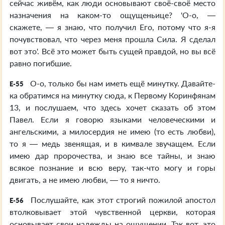
сейчас живём, как люди основывают своё-своё место
назначения на каком-то ощущеньице? 'О-о, —
скажете, — я знаю, что получил Его, потому что я-я
почувствовал, что через меня прошла Сила. Я сделал
вот это'. Всё это может быть сущей правдой, но вы всё
равно погибшие.
О-о, только бы нам иметь ещё минутку. Давайте-
E-55
ка обратимся на минутку сюда, к Первому Коринфянам
13, и послушаем, что здесь хочет сказать об этом
Павел. Если я говорю языками человеческими и
ангельскими, а милосердия не имею (то есть любви),
то я — медь звенящая, и в кимвале звучащем. Если
имею дар пророчества, и знаю все тайны, и знаю
всякое познание и всю веру, так-что могу и горы
двигать, а не имею любви, — то я ничто.
Послушайте, как этот строгий пожилой апостол
E-56
втолковывает этой чувственной церкви, которая
основывает свои надежды на ощущении. Так вот, это