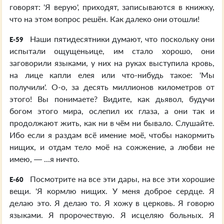
говорят: 'Я верую', приходят, записываются в книжку,
что на этом вопрос решён. Как далеко они отошли!
Наши пятидесятники думают, что поскольку они
E-59
испытали ощущеньице, им стало хорошо, они
заговорили языками, у них на руках выступила кровь,
на лице капли елея или что-нибудь такое: 'Мы
получили'. О-о, за десять миллионов километров от
этого! Вы понимаете? Видите, как дьявол, будучи
богом этого мира, ослепил их глаза, а они так и
продолжают жить, как ни в чём ни бывало. Слушайте.
Ибо если я раздам всё имение моё, чтобы накормить
нищих, и отдам тело моё на сожжение, а любви не
имею, — ...я ничто.
Посмотрите на все эти дары, на все эти хорошие
E-60
вещи. 'Я кормлю нищих. У меня доброе сердце. Я
делаю это. Я делаю то. Я хожу в церковь. Я говорю
языками. Я пророчествую. Я исцеляю больных. Я