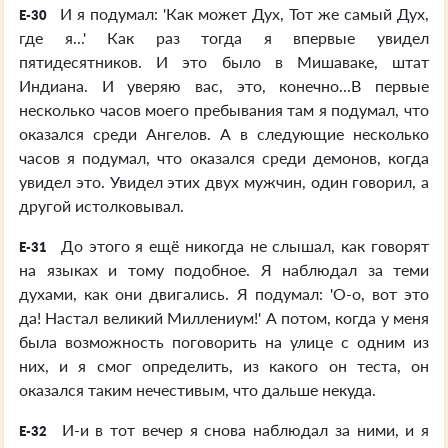
И я подумал: 'Как может Дух, Тот же самый Дух,
E-30
где я...' Как раз тогда я впервые увидел
пятидесятников. И это было в Мишаваке, штат
Индиана. И уверяю вас, это, конечно...В первые
несколько часов моего пребывания там я подумал, что
оказался среди Ангелов. А в следующие несколько
часов я подумал, что оказался среди демонов, когда
увидел это. Увидел этих двух мужчин, один говорил, а
другой истолковывал.
До этого я ещё никогда не слышал, как говорят
E-31
на языках и тому подобное. Я наблюдал за теми
духами, как они двигались. Я подумал: 'О-о, вот это
да! Настал великий Миллениум!' А потом, когда у меня
была возможность поговорить на улице с одним из
них, и я смог определить, из какого он теста, он
оказался таким нечестивым, что дальше некуда.
И-и в тот вечер я снова наблюдал за ними, и я
E-32