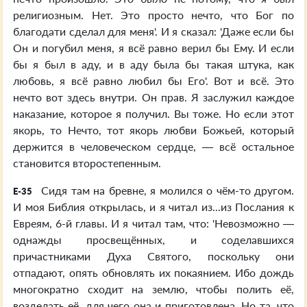
религиозным. Нет. Это просто нечто, что Бог по
благодати сделал для меня'. И я сказал: 'Даже если бы
Он и погубил меня, я всё равно верил бы Ему. И если
бы я был в аду, и в аду была бы такая штука, как
любовь, я всё равно любил бы Его'. Вот и всё. Это
нечто вот здесь внутри. Он прав. Я заслужил каждое
наказание, которое я получил. Вы тоже. Но если этот
якорь, то Нечто, тот якорь любви Божьей, который
держится в человеческом сердце, — всё остальное
становится второстепенным.
Сидя там на бревне, я молился о чём-то другом.
E-35
И моя Библия открылась, и я читал из...из Послания к
Евреям, 6-й главы. И я читал там, что: 'Невозможно —
однажды просвещённых, и соделавшихся
причастниками Духа Святого, поскольку они
отпадают, опять обновлять их покаянием. Ибо дождь
многократно сходит на землю, чтобы полить её,
возделать её, для чего она и приготовлена. Но та, что