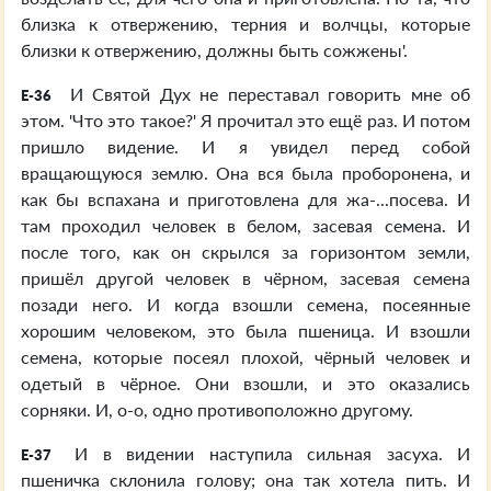
близка к отвержению, терния и волчцы, которые
близки к отвержению, должны быть сожжены'.
И Святой Дух не переставал говорить мне об
E-36
этом. 'Что это такое?' Я прочитал это ещё раз. И потом
пришло видение. И я увидел перед собой
вращающуюся землю. Она вся была проборонена, и
как бы вспахана и приготовлена для жа-...посева. И
там проходил человек в белом, засевая семена. И
после того, как он скрылся за горизонтом земли,
пришёл другой человек в чёрном, засевая семена
позади него. И когда взошли семена, посеянные
хорошим человеком, это была пшеница. И взошли
семена, которые посеял плохой, чёрный человек и
одетый в чёрное. Они взошли, и это оказались
сорняки. И, о-о, одно противоположно другому.
И в видении наступила сильная засуха. И
E-37
пшеничка склонила голову; она так хотела пить. И