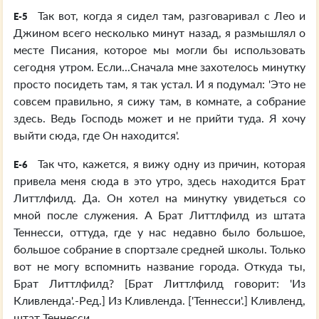
Так вот, когда я сидел там, разговаривал с Лео и
E-5
Джином всего несколько минут назад, я размышлял о
месте Писания, которое мы могли бы использовать
сегодня утром. Если...Сначала мне захотелось минутку
просто посидеть там, я так устал. И я подумал: 'Это не
совсем правильно, я сижу там, в комнате, а собрание
здесь. Ведь Господь может и не прийти туда. Я хочу
выйти сюда, где Он находится'.
Так что, кажется, я вижу одну из причин, которая
E-6
привела меня сюда в это утро, здесь находится Брат
Литтлфилд. Да. Он хотел на минутку увидеться со
мной после служения. А Брат Литтлфилд из штата
Теннесси, оттуда, где у нас недавно было большое,
большое собрание в спортзале средней школы. Только
вот не могу вспомнить название города. Откуда ты,
Брат Литтлфилд? [Брат Литтлфилд говорит: 'Из
Кливленда'.-Ред.] Из Кливленда. ['Теннесси'.] Кливленд,
штат Теннесси.