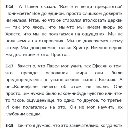
А Павел сказал: 'Все эти вещи прекратятся'.
E-16
Понимаете? Все до единой, просто слишком доверять
им нельзя. Итак, но что он старался втолковать церкви
— так это якорь, что мы-что мы имеем якорь во
Христе, что мы не полагаемся на ощущения. Мы не
полагаемся на откровения. Мы не доверяемся всему
этому. Мы доверяемся только Христу. Именно верою
мы достигаем этого. Просто...
Заметно, что Павел мог учить тех Ефесян о том,
E-17
что прежде основания мира они были
предопределены к усыновлению сынов Божьих. А
он...Коринфяне ничего об этом не знали. Они
просто...им нужно было какое-нибудь чувство или что-
то такое, ощущеньице, то одно, то другое, то третье.
И они полагались на это. Он не мог научить их
глубоким вещам.
Так что я думаю, что это замечательно, когда есть
E-18