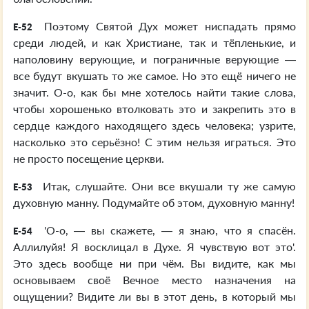
Поэтому Святой Дух может ниспадать прямо
E-52
среди людей, и как Христиане, так и тёпленькие, и
наполовину верующие, и пограничные верующие —
все будут вкушать то же самое. Но это ещё ничего не
значит. О-о, как бы мне хотелось найти такие слова,
чтобы хорошенько втолковать это и закрепить это в
сердце каждого находящего здесь человека; узрите,
насколько это серьёзно! С этим нельзя играться. Это
не просто посещение церкви.
Итак, слушайте. Они все вкушали ту же самую
E-53
духовную манну. Подумайте об этом, духовную манну!
'О-о, — вы скажете, — я знаю, что я спасён.
E-54
Аллилуйя! Я восклицал в Духе. Я чувствую вот это'.
Это здесь вообще ни при чём. Вы видите, как мы
основываем своё Вечное место назначения на
ощущении? Видите ли вы в этот день, в который мы