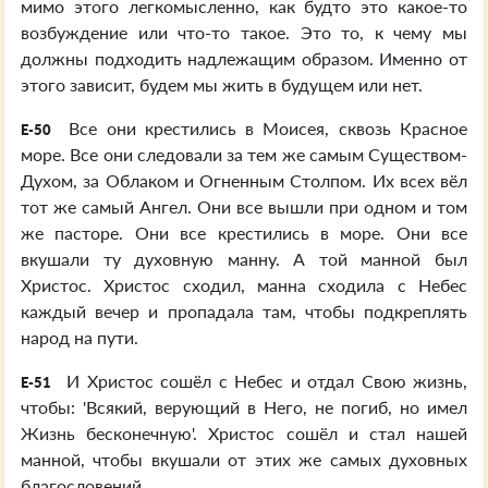
мимо этого легкомысленно, как будто это какое-то
возбуждение или что-то такое. Это то, к чему мы
должны подходить надлежащим образом. Именно от
этого зависит, будем мы жить в будущем или нет.
Все они крестились в Моисея, сквозь Красное
E-50
море. Все они следовали за тем же самым Существом-
Духом, за Облаком и Огненным Столпом. Их всех вёл
тот же самый Ангел. Они все вышли при одном и том
же пасторе. Они все крестились в море. Они все
вкушали ту духовную манну. А той манной был
Христос. Христос сходил, манна сходила с Небес
каждый вечер и пропадала там, чтобы подкреплять
народ на пути.
И Христос сошёл с Небес и отдал Свою жизнь,
E-51
чтобы: 'Всякий, верующий в Него, не погиб, но имел
Жизнь бесконечную'. Христос сошёл и стал нашей
манной, чтобы вкушали от этих же самых духовных
благословений.