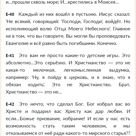
и...прошли сквозь море; И...крестились в Моисея...
Каждый из них вошёл в пустыню. Иисус сказал:
E-40
'Не всякий, говорящий: 'Господи, Господи', войдёт. Но
исполняющий волю Отца Моего Небесного'. Главное
не в том, что вы говорите. Вы могли бы проповедовать
Евангелие и всё равно быть погибшими. Конечно.
Это вам не просто какие-то детские игры. Это
E-41
абсолютно...Это серьёзно. И Христианство — это не
какая-то мелочная, легкомысленная выдумка,
например: 'Ну, я пойду в церковь, и я знаю, что я
обязан ходить'. Это не Христианство. Брат,
Христианство — это не...
Это нечто, что сделал Бог. Бог избрал вас во
E-42
Христе и подарил вас Христу как дар любви. И
если...Божье призвание, избрание! И если у нас есть
возможность стать таким человеком, и мы
отказываемся от неё ради какого-то мирского старья??