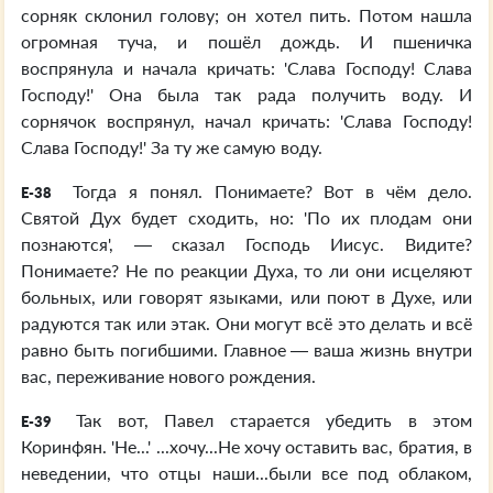
сорняк склонил голову; он хотел пить. Потом нашла
огромная туча, и пошёл дождь. И пшеничка
воспрянула и начала кричать: 'Слава Господу! Слава
Господу!' Она была так рада получить воду. И
сорнячок воспрянул, начал кричать: 'Слава Господу!
Слава Господу!' За ту же самую воду.
Тогда я понял. Понимаете? Вот в чём дело.
E-38
Святой Дух будет сходить, но: 'По их плодам они
познаются', — сказал Господь Иисус. Видите?
Понимаете? Не по реакции Духа, то ли они исцеляют
больных, или говорят языками, или поют в Духе, или
радуются так или этак. Они могут всё это делать и всё
равно быть погибшими. Главное — ваша жизнь внутри
вас, переживание нового рождения.
Так вот, Павел старается убедить в этом
E-39
Коринфян. 'Не...' ...хочу...Не хочу оставить вас, братия, в
неведении, что отцы наши...были все под облаком,