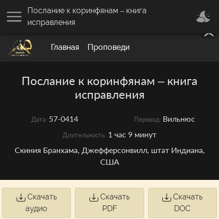
Послание к коринфянам – книга
исправления
Главная
Проповеди
Послание к коринфянам – книга
исправления
57-0414
Вильнюс
Дата:
Перевод:
1 час 9 минут
Длительность:
Скиния Бранхама, Джефферсонвилл, штат Индиана,
США
Скачать
Скачать
Скачать
аудио
PDF
DOC