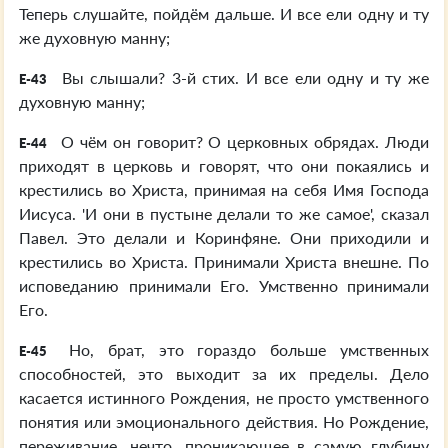
Теперь слушайте, пойдём дальше. И все ели одну и ту
же духовную манну;
Вы слышали? 3-й стих. И все ели одну и ту же
E-43
духовную манну;
О чём он говорит? О церковных обрядах. Люди
E-44
приходят в церковь и говорят, что они покаялись и
крестились во Христа, принимая на себя Имя Господа
Иисуса. 'И они в пустыне делали то же самое', сказал
Павел. Это делали и Коринфяне. Они приходили и
крестились во Христа. Принимали Христа внешне. По
исповеданию принимали Его. Умственно принимали
Его.
Но, брат, это гораздо больше умственных
E-45
способностей, это выходит за их пределы. Дело
касается истинного Рождения, не просто умственного
понятия или эмоционального действия. Но Рождение,
переживание, нечто, проникающее в самую глубину