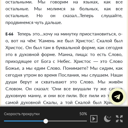
остальными. Мы говорим на языках, как все
остальные. Мы молимся за больных, как все
остальные. Но он сказал...Теперь слушайте,
продвинемся чуть дальше.
Теперь это...хочу на минутку приостановиться, о-
E-66
о, вот на чём: 'Камень же был Христос'. Скалой был
Христос. Он был там в буквальной форме, как сегодня
это в духовной форме. Манна, пища: то есть Слово,
приходящее от Бога с Небес. Христос — это Слово
Божье, а мы едим Слово. Понимаете? Мы сидим, как
сегодня утром во время Послания, мы слушаем. Наши
души берут и схватывают это Слово. Мы живём
Словом. Он сказал: 'Они все вкушали ту же самую
духовную манну, и они все пили. Все пили из той же
самой духовной Скалы, а той Скалой был Христос'.
Подумайте об этом.
50%
Скорость прокрутки
Так чему же он хочет положить здесь конец? Он
E-67
предостерегает тех Коринфян: 'Будьте осторожны с