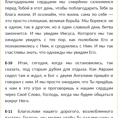
благодарными сердцами мы смирённо склоняемся
перед Тобой в этот день, чтобы поблагодарить Тебя за
блага жизни. И осознаём, что жизнь сама по себе —
это просто сплошная, великая борьба. Мы боремся: не
в одном, так в другом, но в один славный день битва
закончится. И мы увидим Иисуса, Которого мы так
ожидали увидеть с тех пор, как полюбили Его и
познакомились с Ним, и сроднились с Ним. И мы так
счастливы знать, что однажды мы увидим Его.
Итак, сегодня, когда мы остановились, так
E-10
сказать, под старым дубом для отдыха. Как Авраам
сидел там и ждал, и Бог с двумя Ангелами пришёл и
говорил с ним. И мы просто ожидаем, что Ты придёшь
к нам в это утро и проговоришь к нашим сердцам
через Своё Слово, Господь, когда мы будем общаться
вокруг Него.
Благослови нашего дорогого, возлюбленного
E-11
пастора. Господь, мы молим, чтобы Ты дал ему силы и