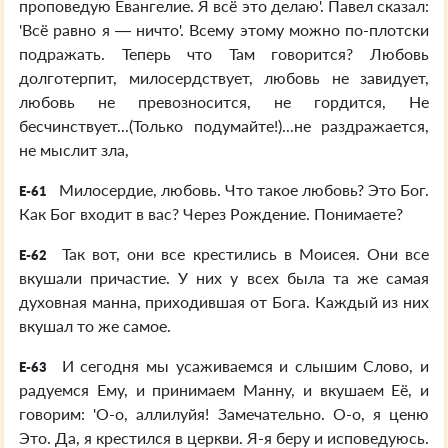
проповедую Евангелие. Я всё это делаю'. Павел сказал:
'Всё равно я — ничто'. Всему этому можно по-плотски
подражать. Теперь что Там говорится? Любовь
долготерпит, милосердствует, любовь не завидует,
любовь не превозносится, не гордится, Не
бесчинствует...(Только подумайте!)...не раздражается,
не мыслит зла,
Милосердие, любовь. Что такое любовь? Это Бог.
E-61
Как Бог входит в вас? Через Рождение. Понимаете?
Так вот, они все крестились в Моисея. Они все
E-62
вкушали причастие. У них у всех была та же самая
духовная манна, приходившая от Бога. Каждый из них
вкушал то же самое.
И сегодня мы усаживаемся и слышим Слово, и
E-63
радуемся Ему, и принимаем Манну, и вкушаем Её, и
говорим: 'О-о, аллилуйя! Замечательно. О-о, я ценю
Это. Да, я крестился в церкви. Я-я беру и исповедуюсь.