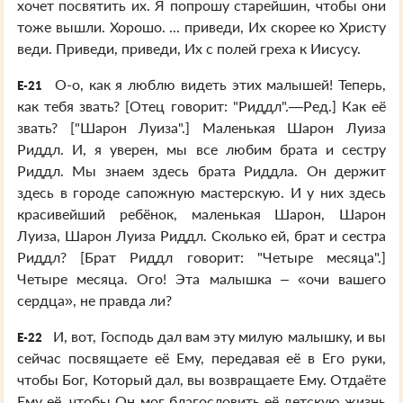
хочет посвятить их. Я попрошу старейшин, чтобы они
тоже вышли. Хорошо. ... приведи, Их скорее ко Христу
веди. Приведи, приведи, Их с полей греха к Иисусу.
О-о, как я люблю видеть этих малышей! Теперь,
E-21
как тебя звать? [Отец говорит: "Риддл".—Ред.] Как её
звать? ["Шарон Луиза".] Маленькая Шарон Луиза
Риддл. И, я уверен, мы все любим брата и сестру
Риддл. Мы знаем здесь брата Риддла. Он держит
здесь в городе сапожную мастерскую. И у них здесь
красивейший ребёнок, маленькая Шарон, Шарон
Луиза, Шарон Луиза Риддл. Сколько ей, брат и сестра
Риддл? [Брат Риддл говорит: "Четыре месяца".]
Четыре месяца. Ого! Эта малышка – «очи вашего
сердца», не правда ли?
И, вот, Господь дал вам эту милую малышку, и вы
E-22
сейчас посвящаете её Ему, передавая её в Его руки,
чтобы Бог, Который дал, вы возвращаете Ему. Отдаёте
Ему её, чтобы Он мог благословить её детскую жизнь