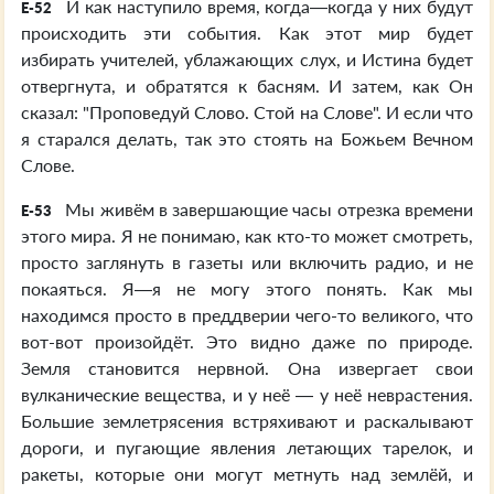
И как наступило время, когда—когда у них будут
E-52
происходить эти события. Как этот мир будет
избирать учителей, ублажающих слух, и Истина будет
отвергнута, и обратятся к басням. И затем, как Он
сказал: "Проповедуй Слово. Стой на Слове". И если что
я старался делать, так это стоять на Божьем Вечном
Слове.
Мы живём в завершающие часы отрезка времени
E-53
этого мира. Я не понимаю, как кто-то может смотреть,
просто заглянуть в газеты или включить радио, и не
покаяться. Я—я не могу этого понять. Как мы
находимся просто в преддверии чего-то великого, что
вот-вот произойдёт. Это видно даже по природе.
Земля становится нервной. Она извергает свои
вулканические вещества, и у неё — у неё неврастения.
Большие землетрясения встряхивают и раскалывают
дороги, и пугающие явления летающих тарелок, и
ракеты, которые они могут метнуть над землёй, и