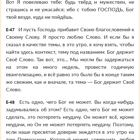
Вот Я повелеваю тебе: будь твёрд и мужествен, не
страшись и не ужасайся; ибо с тобою ГОСПОДЬ, Бог
твой везде, куда ни пойдёшь.
И пусть Господь прибавит Своих благословений к
E-47
Своему Слову. Я просто люблю Слово. И если бы я
сказал в качестве темы, в это утро, я хочу взять, чтобы
найти здесь контекст, тему под названием: Бог держит
Своё Слово. Так вот, это... Мы могли бы задержаться
на этом на много недель, провести годичную
евангелизацию, и всё равно это было бы в конце таким
же свежим, как и вначале, та тема — Бог держит Своё
Слово.
Есть одно, чего Бог не может. Вы когда-нибудь
E-48
задумывались об этом? Есть одно, чего Бог не может
сделать, это потерпеть неудачу. Он может всё, кроме
неудачи, но Он не может потерпеть неудачу. Поэтому,
если наше пресвятое доверие зиждется в это утро на
том Прекрасном, Который может совершить любое