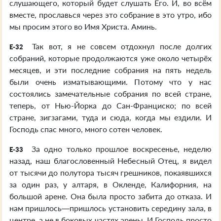
слушающего, который будет слушать Его. И, во всём
вместе, прославься через это собрание в это утро, ибо
мы просим этого во Имя Христа. Аминь.
Так вот, я не совсем отдохнул после долгих
E-32
собраний, которые продолжаются уже около четырёх
месяцев, и эти последние собрания на пять недель
были очень изматывающими. Потому что у нас
состоялись замечательные собрания по всей стране,
теперь, от Нью-Йорка до Сан-Франциско; по всей
стране, зигзагами, туда и сюда, когда мы ездили. И
Господь спас много, много сотен человек.
За одно только прошлое воскресенье, неделю
E-33
назад, наш благословенный Небесный Отец, я видел
от тысячи до полутора тысяч грешников, покаявшихся
за один раз, у алтаря, в Окленде, Калифорния, на
большой арене. Она была просто забита до отказа. И
нам пришлось—пришлось установить середину зала, в
центре, а не в боковых частях арены. И Господь просто