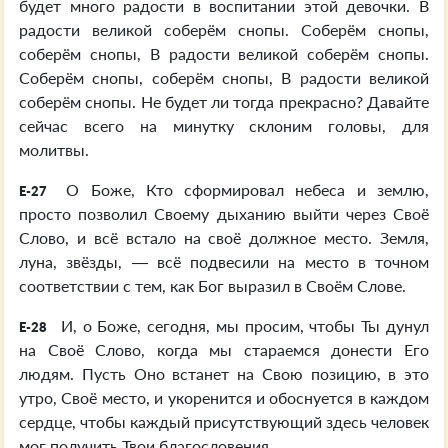
будет много радости в воспитании этой девочки. В
радости великой соберём снопы. Соберём снопы,
соберём снопы, В радости великой соберём снопы.
Соберём снопы, соберём снопы, В радости великой
соберём снопы. Не будет ли тогда прекрасно? Давайте
сейчас всего на минутку склоним головы, для
молитвы.
О Боже, Кто сформировал небеса и землю,
E-27
просто позволил Своему дыханию выйти через Своё
Слово, и всё встало на своё должное место. Земля,
луна, звёзды, — всё подвесили на место в точном
соответствии с тем, как Бог выразил в Своём Слове.
И, о Боже, сегодня, мы просим, чтобы Ты дунул
E-28
на Своё Слово, когда мы стараемся донести Его
людям. Пусть Оно встанет на Свою позицию, в это
утро, Своё место, и укоренится и обоснуется в каждом
сердце, чтобы каждый присутствующий здесь человек
мог получить Твои благословения.