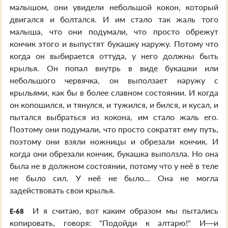
малышом, они увидели небольшой кокон, который
двигался и болтался. И им стало так жаль того
малыша, что они подумали, что просто обрежут
кончик этого и выпустят букашку наружу. Потому что
когда он выбирается оттуда, у него должны быть
крылья. Он попал внутрь в виде букашки или
небольшого червячка, он выползает наружу с
крыльями, как бы в более славном состоянии. И когда
он копошился, и тянулся, и тужился, и бился, и кусал, и
пытался выбраться из кокона, им стало жаль его.
Поэтому они подумали, что просто сократят ему путь,
поэтому они взяли ножницы и обрезали кончик. И
когда они обрезали кончик, букашка выползла. Но она
была не в должном состоянии, потому что у неё в теле
не было сил. У неё не было... Она не могла
задействовать свои крылья.
И я считаю, вот каким образом мы пытались
E-68
копировать, говоря: "Подойди к алтарю!" И—и