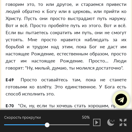
говорим это, то или другое, и стараемся привести
людей обратно к Богу или в церковь, или прийти ко
Христу. Пусть они просто выстрадают путь наружу.
Вот и всё. Просто пробейте путь из этого. Вот и всё.
Если вы пытаетесь сократить им путь, они не смогут
устоять. Мне просто нравится наблюдать за их
борьбой и трудом над этим, пока Бог не даст им
настоящее Рождение, естественным образом, просто
даст им настоящее Рождение. Просто... Люди
говорят: "Ну, милый, думаю, ты молился достаточно".
Просто оставайтесь там, пока не станете
E-69
готовыми ко взлёту. Это единственное. У Бога есть
способ исполнить это.
"Ох, ну, если ты хочешь стать хорошим, просто
E-70
иди, примкни к церкви. В ту же церковь ходила мама".
50%
Скорость прокрутки
Это может быть очень хорошо. Но, вы
E-71
понимаете, для того, чтобы произвести жизнь,