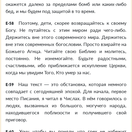
окажется далеко за пределами бомб или каких-либо
бед, и мы будем под защитой в то время.
Поэтому, дети, скорее возвращайтесь к своему
E-58
Богу. Не путайтесь с этим миром ради чего-либо.
Держитесь вне этого современного мира. Держитесь
вне этих современных богословии. Просто взирайте на
Божьего Агнца. Читайте свою Библию и молитесь,
постоянно. Не изнемогайте. Будьте радостными,
счастливыми, ибо приближается искупление Церкви,
когда мы увидим Того, Кто умер за нас.
Наш текст — это обстановка, которая немного
E-59
совпадает с сегодняшней эпохой. Для начала, первое
место Писания, я читал в Числах. В нём говорилось о
людях, вызванных из большого, могучего народа,
находившегося поблизости и получившего свой
приговор.
Хочу, чтобы вы поняли, что грех не избежит
E-60