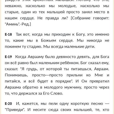
неважно, насколько мы молодые, насколько мы
старые, один из тех малышей просто занял место в
нашем сердце. Не правда ли? [Собрание говорит:
"Аминь".-Ред.]
Так вот, когда мы приходим к Богу, это именно
E-18
то, какие мы в Божьем сердце. Мы никогда не
покинем ту стадию. Мы всегда маленькие дети.
Когда Аврааму было девяносто девять, для Бога
E-19
он всё равно был маленьким ребёнком. Бог сказал ему,
сказал: "Я грудь, от которой ты питаешься, Авраам.
Понимаешь, просто—просто прильни ко Мне и
питайся, и всё будет в порядке". И Он превратил
Авраама обратно в молодого мужчину, просто через
то, что держался за Его Слово.
И, кажется, мы пели одну короткую песню —
E-20
"Приведи". И несите сюда своих малышей, те, кто