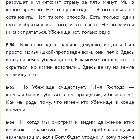
разрушат и уничтожат страну за пять минут. Мы в
конце времени. Нечто происходит... Этого никак не
остановить. Нет такого способа. Есть только один
путь выбраться из этого, и это вверх. Не получится
никак спрятаться. Убежища нет, только одно.
Как пели здесь раньше девушки, когда я был
E-54
просто мальчишкой-проповедником, они пели: Здесь
внизу на земле убежища нет, К камням я пошёл, чтобы
скрыться, но камни возопили... Здесь внизу на земле
убежища нет.
Но Убежище существует. "Имя Господа —
E-55
крепкая башня: убежит в неё праведник, и безопасен".
Как мы рады тому, что имеем это Убежище, в конце
времени.
И когда мы смотрим и видим движение этих
E-56
великих знамений, и эта приближающаяся
евангелизация, если Богу будет угодно, я хочу пройти