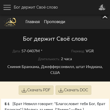
Бог держит Своё слово
Главная
Проповеди
Бог держит Своё слово
57-0407M *
VGR
Дата:
Перевод:
2 часа
Длительность:
Скиния Бранхама, Джефферсонвилл, штат Индиана,
США
Скачать PDF
Скачать DOC
[Брат Невилл говорит: "Благословит тебя Бог, брат
E-1
Бранхам".] Молись за меня. ["Аминь".—Ред.]